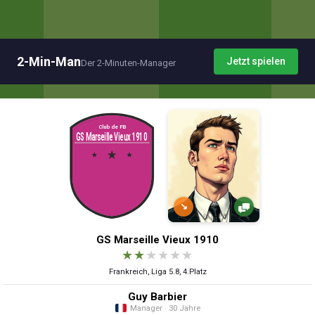
2-Min-Man
Jetzt spielen
Der 2-Minuten-Manager
↘
GS Marseille Vieux 1910
★
★
★
★
★
★
Frankreich, Liga 5.8, 4.Platz
Guy Barbier
Manager · 30 Jahre