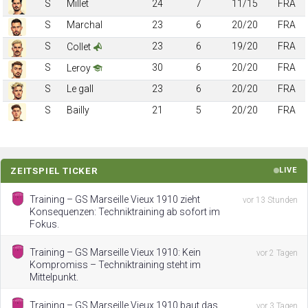
S
Millet
24
7
11/15
FRA
S
Marchal
23
6
20/20
FRA
S
23
6
19/20
FRA
Collet
S
30
6
20/20
FRA
Leroy
S
Le gall
23
6
20/20
FRA
S
Bailly
21
5
20/20
FRA
ZEITSPIEL TICKER
LIVE
Training – GS Marseille Vieux 1910 zieht
vor 13 Stunden
Konsequenzen: Techniktraining ab sofort im
Fokus.
Training – GS Marseille Vieux 1910: Kein
vor 2 Tagen
Kompromiss – Techniktraining steht im
Mittelpunkt.
Training – GS Marseille Vieux 1910 baut das
vor 3 Tagen