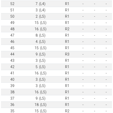
52
7. (L4)
R1
-
-
-
51
3. (L4)
R1
-
-
-
50
2. (L5)
R1
-
-
-
49
15. (L5)
R1
-
-
-
48
16. (L5)
R2
-
-
-
47
8. (L5)
R1
-
-
-
46
4. (L5)
R1
-
-
-
45
15. (L5)
R1
-
-
-
44
9. (L5)
R3
-
-
-
43
3. (L5)
R1
-
-
-
42
5. (L5)
R1
-
-
-
41
16. (L5)
R1
-
-
-
40
3. (L5)
R1
-
-
-
39
3. (L5)
R1
-
-
-
38
16. (L5)
R1
-
-
-
37
9. (L5)
R1
-
-
-
36
18. (L5)
R1
-
-
-
35
15. (L5)
R2
-
-
-