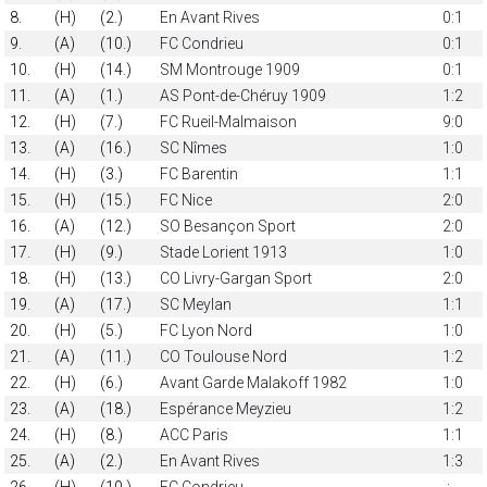
8.
(H)
(2.)
En Avant Rives
0:1
9.
(A)
(10.)
FC Condrieu
0:1
10.
(H)
(14.)
SM Montrouge 1909
0:1
11.
(A)
(1.)
AS Pont-de-Chéruy 1909
1:2
12.
(H)
(7.)
FC Rueil-Malmaison
9:0
13.
(A)
(16.)
SC Nîmes
1:0
14.
(H)
(3.)
FC Barentin
1:1
15.
(H)
(15.)
FC Nice
2:0
16.
(A)
(12.)
SO Besançon Sport
2:0
17.
(H)
(9.)
Stade Lorient 1913
1:0
18.
(H)
(13.)
CO Livry-Gargan Sport
2:0
19.
(A)
(17.)
SC Meylan
1:1
20.
(H)
(5.)
FC Lyon Nord
1:0
21.
(A)
(11.)
CO Toulouse Nord
1:2
22.
(H)
(6.)
Avant Garde Malakoff 1982
1:0
23.
(A)
(18.)
Espérance Meyzieu
1:2
24.
(H)
(8.)
ACC Paris
1:1
25.
(A)
(2.)
En Avant Rives
1:3
26.
(H)
(10.)
FC Condrieu
-:-