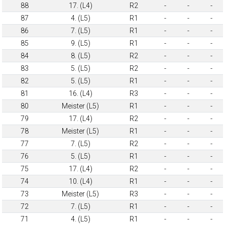
88
17. (L4)
R2
-
-
-
87
4. (L5)
R1
-
-
-
86
7. (L5)
R1
-
-
-
85
9. (L5)
R1
-
-
-
84
8. (L5)
R2
-
-
-
83
5. (L5)
R2
-
-
-
82
5. (L5)
R1
-
-
-
81
16. (L4)
R3
-
-
-
80
Meister (L5)
R1
-
-
-
79
17. (L4)
R2
-
-
-
78
Meister (L5)
R1
-
-
-
77
7. (L5)
R2
-
-
-
76
5. (L5)
R1
-
-
-
75
17. (L4)
R2
-
-
-
74
10. (L4)
R1
-
-
-
73
Meister (L5)
R3
-
-
-
72
7. (L5)
R1
-
-
-
71
4. (L5)
R1
-
-
-