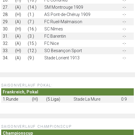
27.
(A)
(14.)
SM Montrouge 1909
-:-
28.
(H)
(1.)
AS Pont-de-Chéruy 1909
-:-
29.
(A)
(7.)
FC Rueil-Malmaison
-:-
30.
(H)
(16.)
SC Nîmes
-:-
31.
(A)
(3.)
FC Barentin
-:-
32.
(A)
(15.)
FC Nice
-:-
33.
(H)
(12.)
SO Besançon Sport
-:-
34.
(A)
(9.)
Stade Lorient 1913
-:-
SAISONVERLAUF POKAL:
Frankreich, Pokal
1.Runde
(H)
(5.Liga)
Stade La Mure
0:9
SAISONVERLAUF CHAMPIONSCUP
Championscup