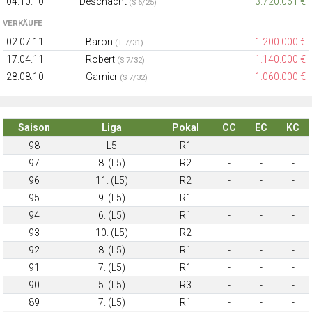
04.10.10
Deschacht
3.720.061 €
(S 6/25)
VERKÄUFE
02.07.11
Baron
1.200.000 €
(T 7/31)
17.04.11
Robert
1.140.000 €
(S 7/32)
28.08.10
Garnier
1.060.000 €
(S 7/32)
Saison
Liga
Pokal
CC
EC
KC
98
L5
R1
-
-
-
97
8. (L5)
R2
-
-
-
96
11. (L5)
R2
-
-
-
95
9. (L5)
R1
-
-
-
94
6. (L5)
R1
-
-
-
93
10. (L5)
R2
-
-
-
92
8. (L5)
R1
-
-
-
91
7. (L5)
R1
-
-
-
90
5. (L5)
R3
-
-
-
89
7. (L5)
R1
-
-
-