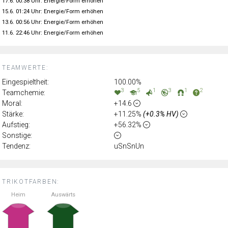
17.6. 00:38 Uhr: Energie/Form erhöhen
15.6. 01:24 Uhr: Energie/Form erhöhen
13.6. 00:56 Uhr: Energie/Form erhöhen
11.6. 22:46 Uhr: Energie/Form erhöhen
TEAMWERTE:
Eingespieltheit:
100.00%
3
5
1
3
1
2
Teamchemie:
Moral:
+14.6
Stärke:
+11.25%
(+0.3% HV)
Aufstieg:
+56.32%
Sonstige:
Tendenz:
uSnSnUn
TRIKOTFARBEN:
Heim
Auswärts