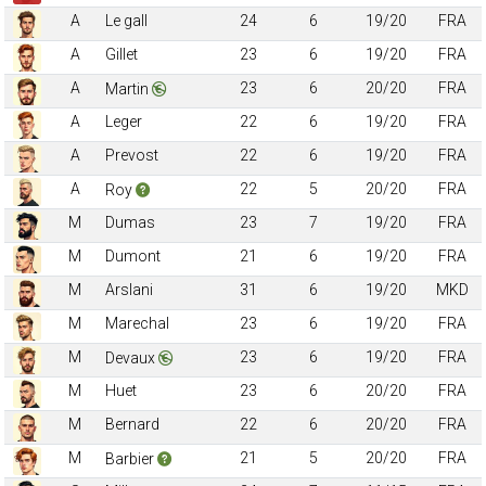
A
Le gall
24
6
19/20
FRA
A
Gillet
23
6
19/20
FRA
A
23
6
20/20
FRA
Martin
A
Leger
22
6
19/20
FRA
A
Prevost
22
6
19/20
FRA
A
22
5
20/20
FRA
Roy
M
Dumas
23
7
19/20
FRA
M
Dumont
21
6
19/20
FRA
M
Arslani
31
6
19/20
MKD
M
Marechal
23
6
19/20
FRA
M
23
6
19/20
FRA
Devaux
M
Huet
23
6
20/20
FRA
M
Bernard
22
6
20/20
FRA
M
21
5
20/20
FRA
Barbier