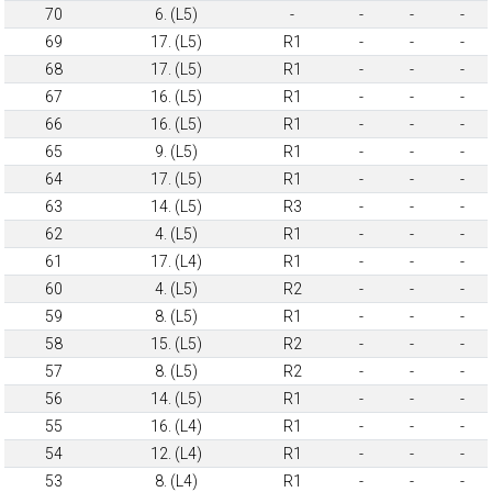
70
6. (L5)
-
-
-
-
69
17. (L5)
R1
-
-
-
68
17. (L5)
R1
-
-
-
67
16. (L5)
R1
-
-
-
66
16. (L5)
R1
-
-
-
65
9. (L5)
R1
-
-
-
64
17. (L5)
R1
-
-
-
63
14. (L5)
R3
-
-
-
62
4. (L5)
R1
-
-
-
61
17. (L4)
R1
-
-
-
60
4. (L5)
R2
-
-
-
59
8. (L5)
R1
-
-
-
58
15. (L5)
R2
-
-
-
57
8. (L5)
R2
-
-
-
56
14. (L5)
R1
-
-
-
55
16. (L4)
R1
-
-
-
54
12. (L4)
R1
-
-
-
53
8. (L4)
R1
-
-
-