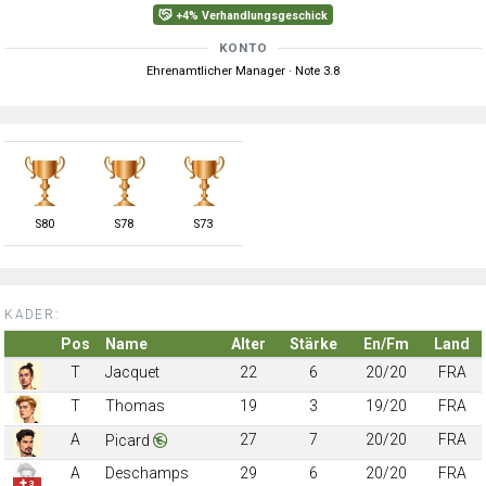
+4% Verhandlungsgeschick
KONTO
Ehrenamtlicher Manager · Note 3.8
S
80
S
78
S
73
KADER:
Pos
Name
Alter
Stärke
En/Fm
Land
T
Jacquet
22
6
20/20
FRA
T
Thomas
19
3
19/20
FRA
A
27
7
20/20
FRA
Picard
A
Deschamps
29
6
20/20
FRA
✚ 3