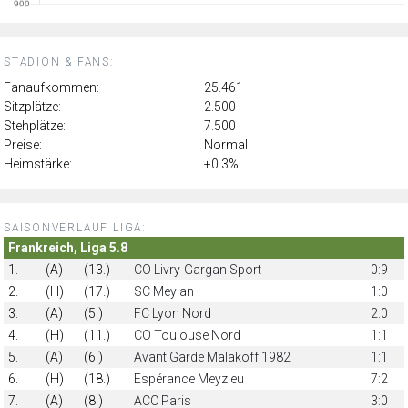
STADION & FANS:
Fanaufkommen:
25.461
Sitzplätze:
2.500
Stehplätze:
7.500
Preise:
Normal
Heimstärke:
+0.3%
SAISONVERLAUF LIGA:
Frankreich, Liga 5.8
1.
(A)
(13.)
CO Livry-Gargan Sport
0:9
2.
(H)
(17.)
SC Meylan
1:0
3.
(A)
(5.)
FC Lyon Nord
2:0
4.
(H)
(11.)
CO Toulouse Nord
1:1
5.
(A)
(6.)
Avant Garde Malakoff 1982
1:1
6.
(H)
(18.)
Espérance Meyzieu
7:2
7.
(A)
(8.)
ACC Paris
3:0