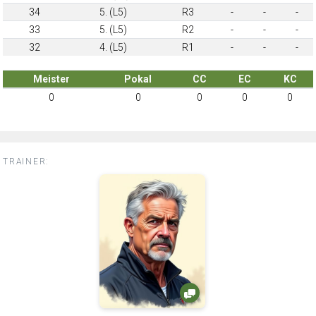
34
5. (L5)
R3
-
-
-
33
5. (L5)
R2
-
-
-
32
4. (L5)
R1
-
-
-
Meister
Pokal
CC
EC
KC
0
0
0
0
0
TRAINER: