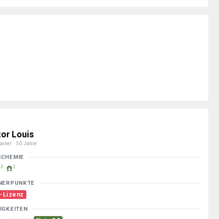
tor Louis
ainer · 50 Jahre
MCHEMIE
3
2
NERPUNKTE
-Lizenz
IGKEITEN