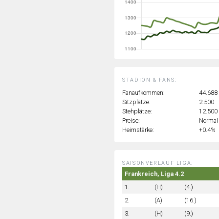
STADION & FANS:
Fanaufkommen:
44.688
Sitzplätze:
2.500
Stehplätze:
12.500
Preise:
Normal
Heimstärke:
+0.4%
SAISONVERLAUF LIGA:
Frankreich, Liga 4.2
1.
(H)
(4.)
2.
(A)
(16.)
3.
(H)
(9.)