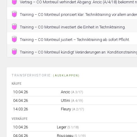
Vertrag – CO Montreuil verhindert Abgang: Ancic (A/4/18) bekommt n
Training – CO Montreuil priorisiert klar: Techniktraining vor allem ander
Training – CO Montreuil investiert die Einheit in Techniktraining.
Training – CO Montreuil justiert – Techniktraining ab sofort Pflicht.
Training – CO Montreuil kündigt Veränderungen an: Konditionstraining 
TRANSFERHISTORIE:
(AUSKLAPPEN)
KÄUFE
10.04.26
Ancic
(A 3/17)
04.04.26
Uttini
(A 4/19)
14.03.26
Fleury
(A 2/17)
VERKÄUFE
10.04.26
Leger
(S 1/18)
04.04.26
Rousseau
(S 1/19)