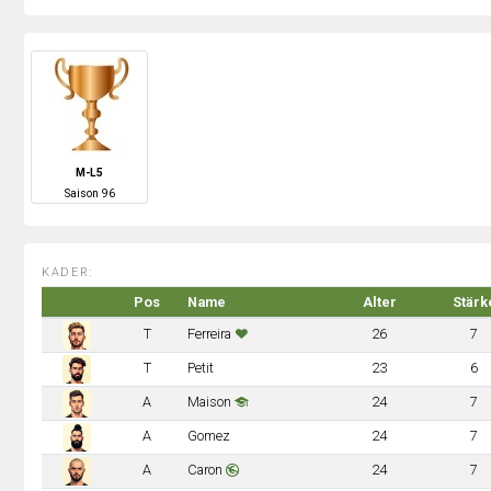
M-L5
S
aison
96
KADER:
Pos
Name
Alter
Stärk
T
Ferreira
26
7
T
Petit
23
6
A
Maison
24
7
A
Gomez
24
7
A
Caron
24
7