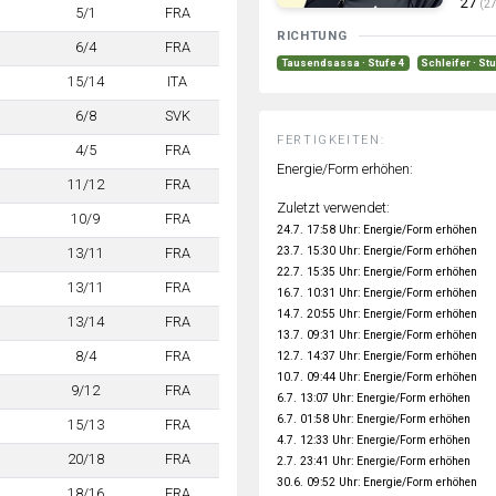
27
(27
5/1
FRA
RICHTUNG
6/4
FRA
Tausendsassa · Stufe 4
Schleifer · St
15/14
ITA
6/8
SVK
FERTIGKEITEN:
4/5
FRA
Energie/Form erhöhen:
11/12
FRA
Zuletzt verwendet:
10/9
FRA
24.7. 17:58 Uhr: Energie/Form erhöhen
23.7. 15:30 Uhr: Energie/Form erhöhen
13/11
FRA
22.7. 15:35 Uhr: Energie/Form erhöhen
13/11
FRA
16.7. 10:31 Uhr: Energie/Form erhöhen
14.7. 20:55 Uhr: Energie/Form erhöhen
13/14
FRA
13.7. 09:31 Uhr: Energie/Form erhöhen
8/4
FRA
12.7. 14:37 Uhr: Energie/Form erhöhen
10.7. 09:44 Uhr: Energie/Form erhöhen
9/12
FRA
6.7. 13:07 Uhr: Energie/Form erhöhen
6.7. 01:58 Uhr: Energie/Form erhöhen
15/13
FRA
4.7. 12:33 Uhr: Energie/Form erhöhen
20/18
FRA
2.7. 23:41 Uhr: Energie/Form erhöhen
30.6. 09:52 Uhr: Energie/Form erhöhen
18/16
FRA