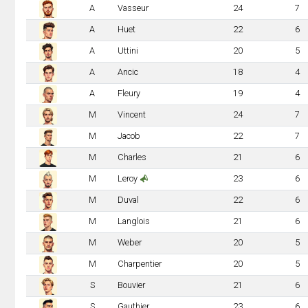
A
Vasseur
24
7
A
Huet
22
6
A
Uttini
20
5
A
Ancic
18
4
A
Fleury
19
4
M
Vincent
24
7
M
Jacob
22
7
M
Charles
21
6
M
Leroy
23
6
M
Duval
22
6
M
Langlois
21
6
M
Weber
20
5
M
Charpentier
20
5
S
Bouvier
21
6
S
Gauthier
23
6