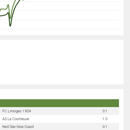
FC Limoges 1924
0:1
AS La Courneuve
1:0
Red Star Nice Ouest
0:1