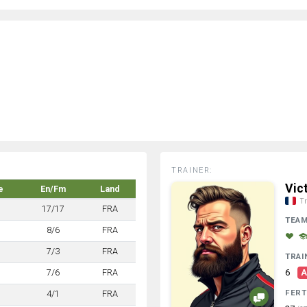
TRAINER:
Vic
e
En/Fm
Land
Tr
17/17
FRA
TEA
8/6
FRA
7/3
FRA
TRAI
7/6
FRA
6
A
FERT
4/1
FRA