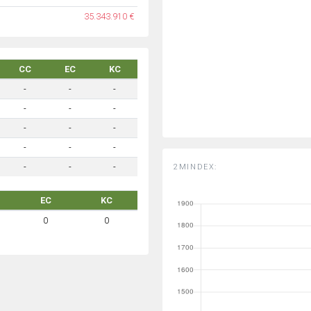
35.343.910 €
CC
EC
KC
-
-
-
-
-
-
-
-
-
-
-
-
-
-
-
2MINDEX:
EC
KC
0
0