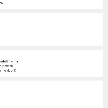
nN
erhalt (normal)
e (normal)
nfrei (leicht)