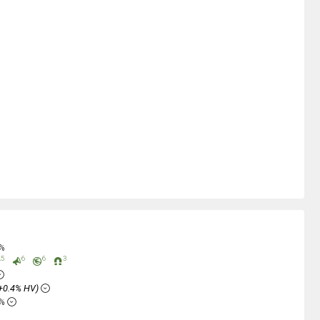
0%
5
6
6
3
+0.4% HV)
6%