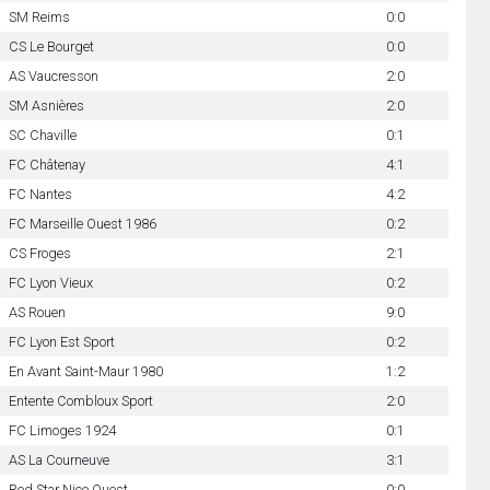
SM Reims
0:0
CS Le Bourget
0:0
AS Vaucresson
2:0
SM Asnières
2:0
SC Chaville
0:1
FC Châtenay
4:1
FC Nantes
4:2
FC Marseille Ouest 1986
0:2
CS Froges
2:1
FC Lyon Vieux
0:2
AS Rouen
9:0
FC Lyon Est Sport
0:2
En Avant Saint-Maur 1980
1:2
Entente Combloux Sport
2:0
FC Limoges 1924
0:1
AS La Courneuve
3:1
Red Star Nice Ouest
0:0