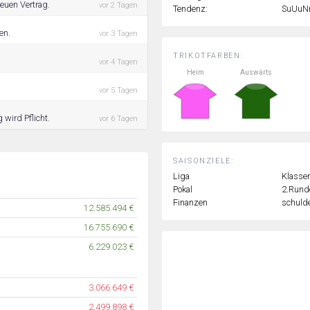
euen Vertrag.
vor 2 Tagen
Tendenz:
SuUuN
en.
vor 3 Tagen
TRIKOTFARBEN:
vor 4 Tagen
Heim
Auswärts
vor 5 Tagen
wird Pflicht.
vor 6 Tagen
SAISONZIELE:
Liga
Klassen
Pokal
2.Rund
Finanzen
schulde
12.585.494 €
16.755.690 €
6.229.023 €
3.066.649 €
2.499.898 €