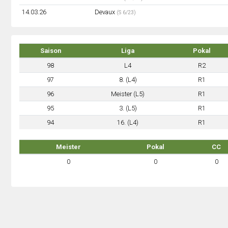
14.03.26
Devaux
(S 6/23)
Saison
Liga
Pokal
98
L4
R2
97
8. (L4)
R1
96
Meister (L5)
R1
95
3. (L5)
R1
94
16. (L4)
R1
Meister
Pokal
CC
0
0
0