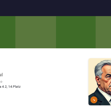
il
★
a 4.2, 14.Platz
↘