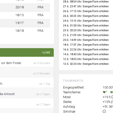
28.6. 08:54 Uhr: Energie/Form erhöhen
27.6. 23:47 Uhr: Energie/Form erhöhen
20/18
FRA
26.6. 17:13 Uhr: Energie/Form erhöhen
18/15
FRA
26.6. 03:25 Uhr: Energie/Form erhöhen
24.6. 13:15 Uhr: Energie/Form erhöhen
19/17
FRA
24.6. 01:00 Uhr: Energie/Form erhöhen
23.6. 03:20 Uhr: Energie/Form erhöhen
18/18
FRA
21.6. 21:59 Uhr: Energie/Form erhöhen
20.6. 14:39 Uhr: Energie/Form erhöhen
18.6. 17:07 Uhr: Energie/Form erhöhen
16.6. 22:26 Uhr: Energie/Form erhöhen
LIVE
14.6. 18:40 Uhr: Energie/Form erhöhen
12.6. 18:50 Uhr: Energie/Form erhöhen
 vor dem Finale.
vor 4 Stunden
12.6. 02:20 Uhr: Energie/Form erhöhen
vor 5 Stunden
TEAMWERTE:
ch.
vor 1 Tag
Eingespieltheit:
100.0
4
Teamchemie:
die Antwort.
vor 2 Tagen
Moral:
+19.5
Stärke:
+15%
(
vor 2 Tagen
Aufstieg:
+91.3
Sonstige: