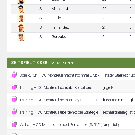
S
Marchand
22
6
S
Guillot
21
6
S
Fernandez
21
5
S
Gonzalez
21
5
ZEITSPIEL TICKER
(AUSKLAPPEN)
Spielkultur – CO Montreuil macht nochmal Druck – letzter Stärkeschub
Training – CO Montreuil schreibt Konditionstraining groß.
Training – CO Montreuil setzt auf Systematik: Konditionstraining tägli
Training – CO Montreuil überdenkt die Strategie – Techniktraining ist 
Vertrag – CO Montreuil bindet Fernandez (S/5/21) langfristig.