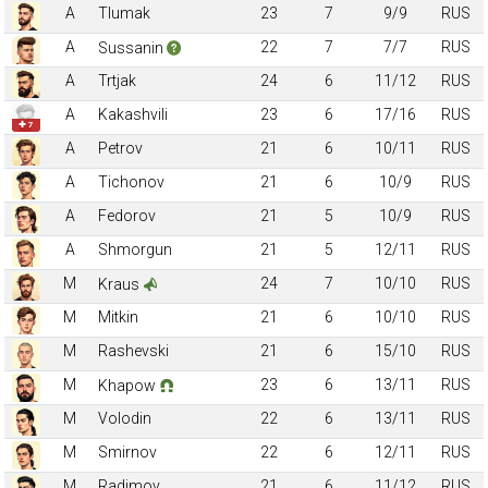
A
Tlumak
23
7
9/9
RUS
A
22
7
7/7
RUS
Sussanin
A
Trtjak
24
6
11/12
RUS
A
Kakashvili
23
6
17/16
RUS
✚ 7
A
Petrov
21
6
10/11
RUS
A
Tichonov
21
6
10/9
RUS
A
Fedorov
21
5
10/9
RUS
A
Shmorgun
21
5
12/11
RUS
M
24
7
10/10
RUS
Kraus
M
Mitkin
21
6
10/10
RUS
M
Rashevski
21
6
15/10
RUS
M
23
6
13/11
RUS
Khapow
M
Volodin
22
6
13/11
RUS
M
Smirnov
22
6
12/11
RUS
M
Radimov
21
6
11/12
RUS