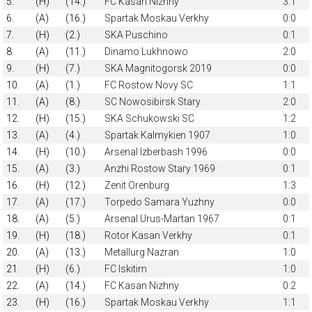
5.
(H)
(14.)
FC Kasan Nizhny
3:1
6.
(A)
(16.)
Spartak Moskau Verkhy
0:0
7.
(H)
(2.)
SKA Puschino
0:1
8.
(A)
(11.)
Dinamo Lukhnowo
2:0
9.
(H)
(7.)
SKA Magnitogorsk 2019
0:0
10.
(A)
(1.)
FC Rostow Novy SC
1:1
11.
(A)
(8.)
SC Nowosibirsk Stary
2:0
12.
(H)
(15.)
SKA Schukowski SC
1:2
13.
(A)
(4.)
Spartak Kalmykien 1907
1:0
14.
(H)
(10.)
Arsenal Izberbash 1996
0:0
15.
(A)
(3.)
Anzhi Rostow Stary 1969
0:1
16.
(H)
(12.)
Zenit Orenburg
1:3
17.
(A)
(17.)
Torpedo Samara Yuzhny
0:0
18.
(A)
(5.)
Arsenal Urus-Martan 1967
0:1
19.
(H)
(18.)
Rotor Kasan Verkhy
0:1
20.
(A)
(13.)
Metallurg Nazran
1:0
21.
(H)
(6.)
FC Iskitim
1:0
22.
(A)
(14.)
FC Kasan Nizhny
0:2
23.
(H)
(16.)
Spartak Moskau Verkhy
1:1