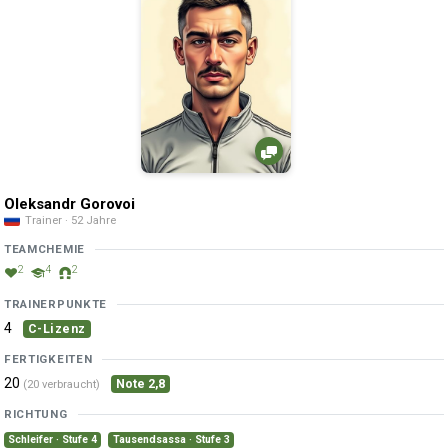
Oleksandr Gorovoi
Trainer · 52 Jahre
TEAMCHEMIE
2
4
2
TRAINERPUNKTE
4
C-Lizenz
FERTIGKEITEN
20
Note 2,8
(20 verbraucht)
RICHTUNG
Schleifer · Stufe 4
Tausendsassa · Stufe 3