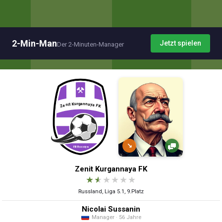
2-Min-Man
Jetzt spielen
Der 2-Minuten-Manager
↘
Zenit Kurgannaya FK
★
★
★
★
★
★
Russland, Liga 5.1, 9.Platz
Nicolai Sussanin
Manager · 56 Jahre