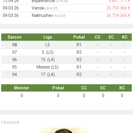
12.04.26
Biljaletdinow
5.601.171 €
(S 4/23)
09.03.26
Vanski
26.759.366 €
(A 6/27)
09.03.26
Nakhushev
26.759.366 €
(S 6/27)
Saison
Liga
Pokal
CC
EC
KC
98
L5
R1
-
-
-
97
5. (L5)
R2
-
-
-
96
15. (L4)
R2
-
-
-
95
Meister (L5)
R1
-
-
-
94
17. (L4)
R2
-
-
-
Meister
Pokal
CC
EC
KC
0
0
0
0
0
TRAINER: