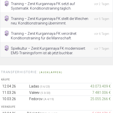
Training – Zenit Kurgannaya FK setzt auf
vor 2 Tagen
Systematik: Konditionstraining täglich.
Training – Zenit Kurgannaya FK stellt die Weichen
vor 5 Tagen
neu: Konditionstraining übernimmt.
Training – Zenit Kurgannaya FK verordnet
vor 6 Tagen
Konditionstraining für die Mannschaft.
Spielkultur – Zenit Kurgannaya FK modernisiert:
vor 7 Tagen
EMS-Trainingsform ist ab jetzt buchbar.
TRANSFERHISTORIE:
(AUSKLAPPEN)
KÄUFE
12.04.26
Ladas
43.073.409 €
(S 6/23)
11.03.26
Valeev
7.481.006 €
(S 3/20)
10.03.26
Fedorov
25.055.266 €
(A 4/19)
VERKÄUFE