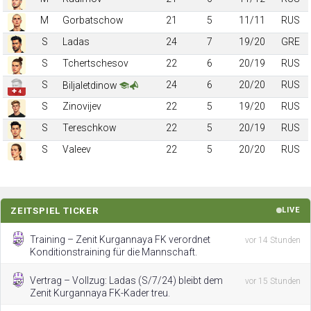
M
Gorbatschow
21
5
11/11
RUS
S
Ladas
24
7
19/20
GRE
S
Tchertschesov
22
6
20/19
RUS
S
24
6
20/20
RUS
Biljaletdinow
✚ 4
S
Zinovijev
22
5
19/20
RUS
S
Tereschkow
22
5
20/19
RUS
S
Valeev
22
5
20/20
RUS
ZEITSPIEL TICKER
LIVE
Training – Zenit Kurgannaya FK verordnet
vor 14 Stunden
Konditionstraining für die Mannschaft.
Vertrag – Vollzug: Ladas (S/7/24) bleibt dem
vor 15 Stunden
Zenit Kurgannaya FK-Kader treu.