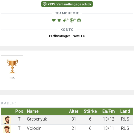
+13% Verhandlungsgeschick
TEAMCHEMIE
4
4
KONTO
Profimanager · Note 1.6
S
95
KADER:
Pos
Name
Alter
Stärke
En/Fm
Land
T
Grebenyuk
31
6
13/12
RUS
T
Volodin
21
6
13/11
RUS