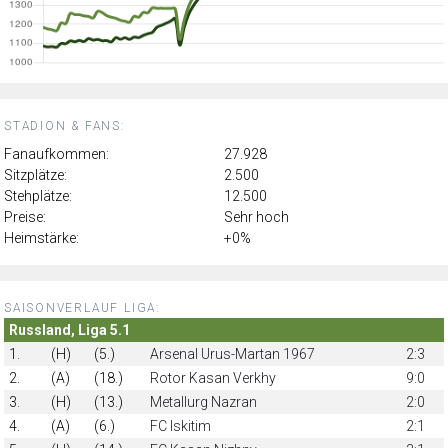
STADION & FANS:
Fanaufkommen:
27.928
Sitzplätze:
2.500
Stehplätze:
12.500
Preise:
Sehr hoch
Heimstärke:
+0%
SAISONVERLAUF LIGA:
Russland, Liga 5.1
1.
(H)
(5.)
Arsenal Urus-Martan 1967
2:3
2.
(A)
(18.)
Rotor Kasan Verkhy
9:0
3.
(H)
(13.)
Metallurg Nazran
2:0
4.
(A)
(6.)
FC Iskitim
2:1