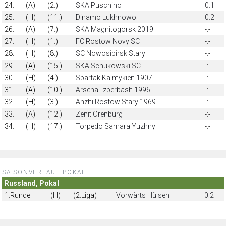
24.
(A)
(2.)
SKA Puschino
0:1
25.
(H)
(11.)
Dinamo Lukhnowo
0:2
26.
(A)
(7.)
SKA Magnitogorsk 2019
-:-
27.
(H)
(1.)
FC Rostow Novy SC
-:-
28.
(H)
(8.)
SC Nowosibirsk Stary
-:-
29.
(A)
(15.)
SKA Schukowski SC
-:-
30.
(H)
(4.)
Spartak Kalmykien 1907
-:-
31.
(A)
(10.)
Arsenal Izberbash 1996
-:-
32.
(H)
(3.)
Anzhi Rostow Stary 1969
-:-
33.
(A)
(12.)
Zenit Orenburg
-:-
34.
(H)
(17.)
Torpedo Samara Yuzhny
-:-
SAISONVERLAUF POKAL:
Russland, Pokal
1.Runde
(H)
(2.Liga)
Vorwärts Hülsen
0:2