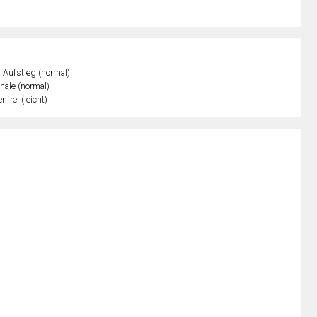
r Aufstieg (normal)
inale (normal)
nfrei (leicht)