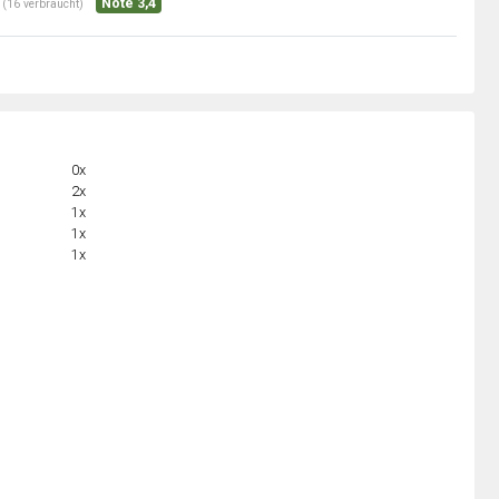
Note 3,4
(16 verbraucht)
0x
2x
1x
1x
1x