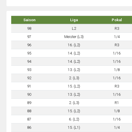
Saison
Liga
Pokal
98
L2
R3
97
Meister (L3)
1/4
96
16. (L2)
R3
95
14. (L2)
1/16
94
14. (L2)
1/16
93
13. (L2)
1/8
92
2. (L3)
1/16
91
15. (L2)
R3
90
13. (L2)
1/16
89
2. (L3)
R1
88
15. (L2)
1/8
87
6. (L2)
1/16
86
15. (L1)
1/4