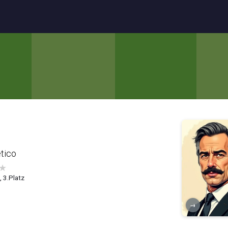
tico
★
1, 3.Platz
→