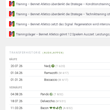
Training – Bennet Atletico überdenkt die Strategie – Konditionstraining
Training – Bennet Atletico überdenkt die Strategie – Techniktraining is
Training – Bennet Atletico setzt das Signal: Regeneration wird intensivi
Trainingslager – Bennet Atletico gönnt 12 Spielern Auszeit: Leistung
TRANSFERHISTORIE:
(AUSKLAPPEN)
KÄUFE
20.07.26
Nadj
(T 6/20)
01.04.26
Ramazotti
(M 4/17)
01.01.26
Boccaccio
(M 4/17)
VERKÄUFE
04.08.26
Pando
(T 8/32)
18.07.26
Delvecchio
(M 9/31)
11.03.26
Bacon
(A 8/32)