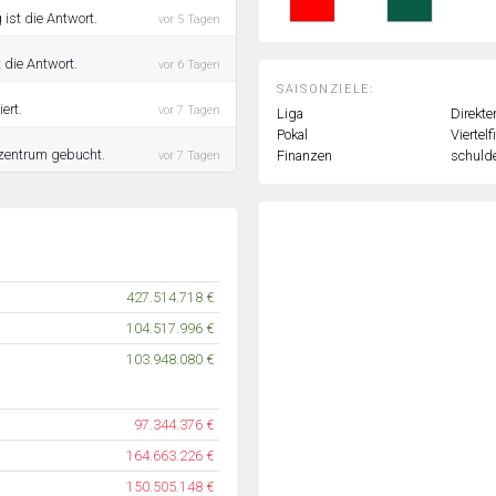
 ist die Antwort.
vor 5 Tagen
t die Antwort.
vor 6 Tagen
SAISONZIELE:
ert.
vor 7 Tagen
Liga
Direkte
Pokal
Viertelf
szentrum gebucht.
Finanzen
schulde
vor 7 Tagen
427.514.718 €
104.517.996 €
103.948.080 €
97.344.376 €
164.663.226 €
150.505.148 €