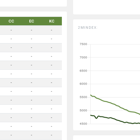
CC
EC
KC
2MINDEX:
-
-
-
-
-
-
-
-
-
-
-
-
-
-
-
-
-
-
-
-
-
-
-
-
-
-
-
-
-
-
-
-
-
-
-
-
-
-
-