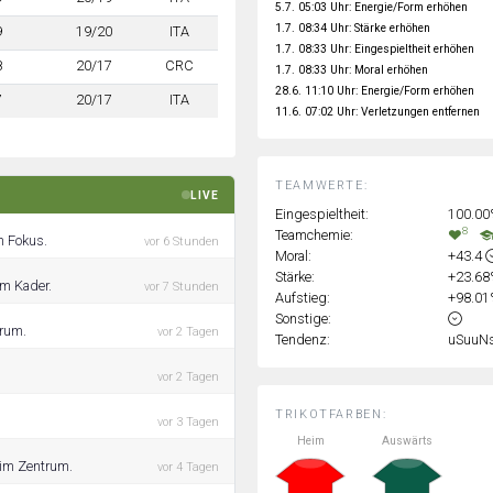
5.7. 05:03 Uhr: Energie/Form erhöhen
1.7. 08:34 Uhr: Stärke erhöhen
9
19/20
ITA
1.7. 08:33 Uhr: Eingespieltheit erhöhen
8
20/17
CRC
1.7. 08:33 Uhr: Moral erhöhen
28.6. 11:10 Uhr: Energie/Form erhöhen
7
20/17
ITA
11.6. 07:02 Uhr: Verletzungen entfernen
TEAMWERTE:
LIVE
Eingespieltheit:
100.0
8
Teamchemie:
n Fokus.
vor 6 Stunden
Moral:
+43.4
Stärke:
+23.6
im Kader.
vor 7 Stunden
Aufstieg:
+98.0
Sonstige:
trum.
vor 2 Tagen
Tendenz:
uSuuN
vor 2 Tagen
TRIKOTFARBEN:
vor 3 Tagen
Heim
Auswärts
g im Zentrum.
vor 4 Tagen