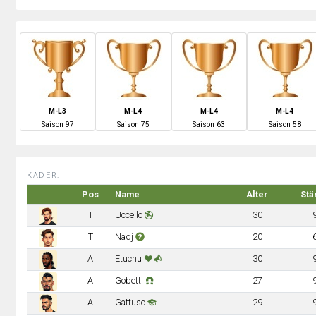
M-L3
M-L4
M-L4
M-L4
S
aison
97
S
aison
75
S
aison
63
S
aison
58
KADER:
Pos
Name
Alter
Stä
T
Uccello
30
T
Nadj
20
A
Etuchu
30
A
Gobetti
27
A
Gattuso
29