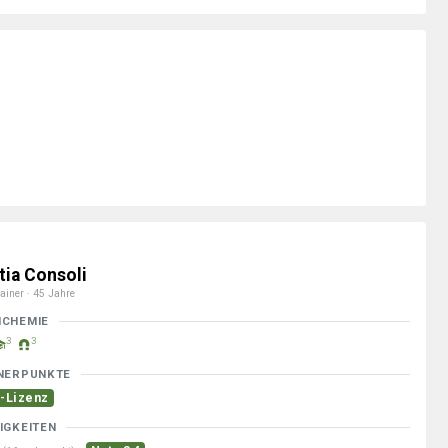
tia Consoli
ainer · 45 Jahre
MCHEMIE
3
3
NERPUNKTE
-Lizenz
IGKEITEN