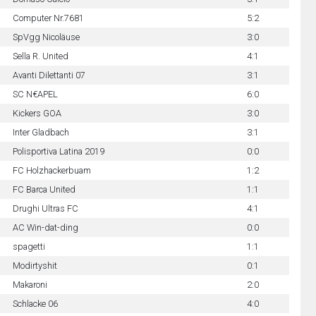
Computer Nr.7681
5:2
SpVgg Nicoläuse
3:0
Sella R. United
4:1
Avanti Dilettanti 07
3:1
SC N€APEL
6:0
Kickers GOA
3:0
Inter Gladbach
3:1
Polisportiva Latina 2019
0:0
FC Holzhackerbuam
1:2
FC Barca United
1:1
Drughi Ultras FC
4:1
AC Win-dat-ding
0:0
spagetti
1:1
Modirtyshit
0:1
Makaroni
2:0
Schlacke 06
4:0