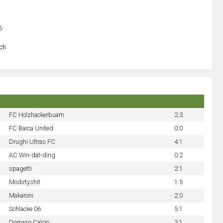
6
och
FC Holzhackerbuam
2:3
FC Barca United
0:0
Drughi Ultras FC
4:1
AC Win-dat-ding
0:2
spagetti
2:1
Modirtyshit
1:5
Makaroni
2:0
Schlacke 06
5:1
Domaso Calcio
3:1