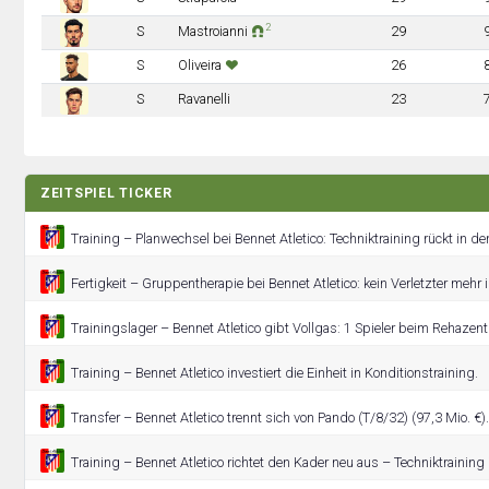
2
S
Mastroianni
29
S
Oliveira
26
S
Ravanelli
23
ZEITSPIEL TICKER
Training – Planwechsel bei Bennet Atletico: Techniktraining rückt in de
Fertigkeit – Gruppentherapie bei Bennet Atletico: kein Verletzter mehr 
Trainingslager – Bennet Atletico gibt Vollgas: 1 Spieler beim Rehazen
Training – Bennet Atletico investiert die Einheit in Konditionstraining.
Transfer – Bennet Atletico trennt sich von Pando (T/8/32) (97,3 Mio. €).
Training – Bennet Atletico richtet den Kader neu aus – Techniktrainin