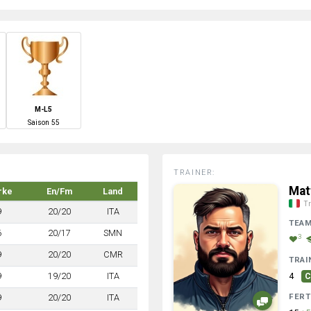
M-L5
S
aison
55
TRAINER:
Mat
rke
En/Fm
Land
Tr
9
20/20
ITA
TEA
6
20/17
SMN
3
9
20/20
CMR
TRAI
9
19/20
ITA
4
C
FERT
9
20/20
ITA