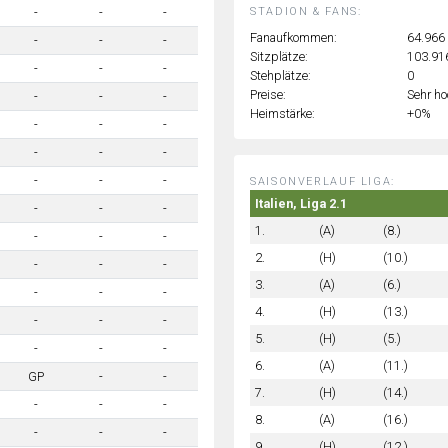
STADION & FANS:
-
-
-
Fanaufkommen:
64.966
-
-
-
Sitzplätze:
103.91
-
-
-
Stehplätze:
0
Preise:
Sehr h
-
-
-
Heimstärke:
+0%
-
-
-
-
-
-
-
-
-
SAISONVERLAUF LIGA:
Italien, Liga 2.1
-
-
-
1.
(A)
(8.)
-
-
-
2.
(H)
(10.)
-
-
-
3.
(A)
(6.)
-
-
-
4.
(H)
(13.)
-
-
-
5.
(H)
(5.)
-
-
-
6.
(A)
(11.)
GP
-
-
7.
(H)
(14.)
-
-
-
8.
(A)
(16.)
-
-
-
9.
(H)
(12.)