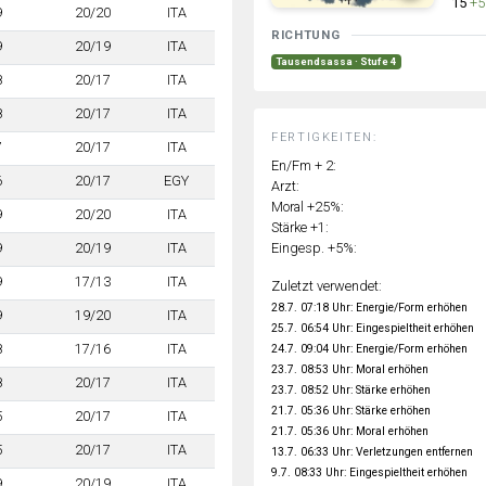
15
+5
9
20/20
ITA
RICHTUNG
9
20/19
ITA
Tausendsassa · Stufe 4
8
20/17
ITA
8
20/17
ITA
FERTIGKEITEN:
7
20/17
ITA
En/Fm + 2:
6
20/17
EGY
Arzt:
Moral +25%:
9
20/20
ITA
Stärke +1:
Eingesp. +5%:
9
20/19
ITA
9
17/13
ITA
Zuletzt verwendet:
28.7. 07:18 Uhr: Energie/Form erhöhen
9
19/20
ITA
25.7. 06:54 Uhr: Eingespieltheit erhöhen
8
17/16
ITA
24.7. 09:04 Uhr: Energie/Form erhöhen
23.7. 08:53 Uhr: Moral erhöhen
8
20/17
ITA
23.7. 08:52 Uhr: Stärke erhöhen
21.7. 05:36 Uhr: Stärke erhöhen
5
20/17
ITA
21.7. 05:36 Uhr: Moral erhöhen
5
20/17
ITA
13.7. 06:33 Uhr: Verletzungen entfernen
9.7. 08:33 Uhr: Eingespieltheit erhöhen
9
20/19
ITA