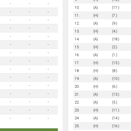
-
-
-
10.
(A)
(17.)
-
-
-
11.
(H)
(7.)
-
-
-
12.
(A)
(9.)
-
-
-
13.
(H)
(4.)
-
-
-
14.
(A)
(18.)
-
-
-
15.
(H)
(2.)
-
-
-
16.
(A)
(1.)
-
-
-
17.
(H)
(15.)
-
-
-
18.
(H)
(8.)
-
-
-
19.
(A)
(10.)
-
-
-
20.
(H)
(6.)
-
-
-
21.
(A)
(13.)
-
-
-
22.
(A)
(5.)
23.
(H)
(11.)
-
-
-
24.
(A)
(14.)
-
-
-
25.
(H)
(16.)