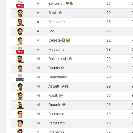
A
Benvenuti
26
✚ 3
A
Sciola
29
A
Barazzetti
25
A
Eco
26
A
Celeste
22
A
Massoma
18
✚ 9
M
Dallapiccola
29
M
Causio
30
M
Camoranesi
29
TL (2)
M
Aspetti
29
M
Faletti
26
M
Durante
26
M
Boccaccio
19
M
Ramazotti
18
S
Straparola
29