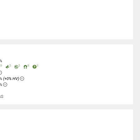
0%
9
5
5
8
3
8%
(+0% HV)
1%
sS