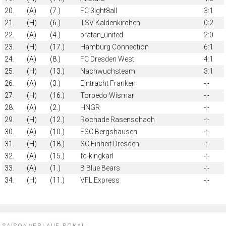
20.
(A)
(7.)
FC 3ight8all
3:1
21.
(H)
(6.)
TSV Kaldenkirchen
0:2
22.
(A)
(4.)
bratan_united
2:0
23.
(H)
(17.)
Hamburg Connection
6:1
24.
(A)
(8.)
FC Dresden West
4:1
25.
(H)
(13.)
Nachwuchsteam
3:1
26.
(A)
(3.)
Eintracht Franken
-:-
27.
(H)
(16.)
Torpedo Wismar
-:-
28.
(A)
(2.)
HNGR
-:-
29.
(H)
(12.)
Rochade Rasenschach
-:-
30.
(A)
(10.)
FSC Bergshausen
-:-
31.
(H)
(18.)
SC Einheit Dresden
-:-
32.
(A)
(15.)
fc-kingkarl
-:-
33.
(A)
(1.)
B Blue Bears
-:-
34.
(H)
(11.)
VFL.Express
-:-
SAISONVERLAUF POKAL: