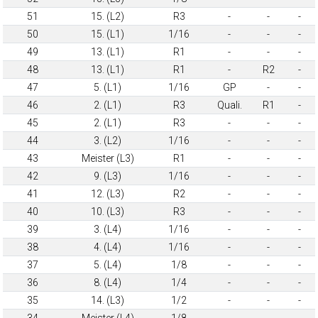
51
15. (L2)
R3
-
-
-
50
15. (L1)
1/16
-
-
-
49
13. (L1)
R1
-
-
-
48
13. (L1)
R1
-
R2
-
47
5. (L1)
1/16
GP
-
-
46
2. (L1)
R3
Quali.
R1
-
45
2. (L1)
R3
-
-
-
44
3. (L2)
1/16
-
-
-
43
Meister (L3)
R1
-
-
-
42
9. (L3)
1/16
-
-
-
41
12. (L3)
R2
-
-
-
40
10. (L3)
R3
-
-
-
39
3. (L4)
1/16
-
-
-
38
4. (L4)
1/16
-
-
-
37
5. (L4)
1/8
-
-
-
36
8. (L4)
1/4
-
-
-
35
14. (L3)
1/2
-
-
-
34
Meister (L4)
1/8
-
-
-