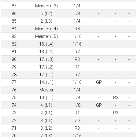
87
Meister (L2)
1/4
-
-
-
86
5. (L2)
1/4
-
-
-
85
2. (L3)
1/4
-
-
-
84
Meister (L4)
R3
-
-
-
83
Meister (L5)
1/16
-
-
-
82
15. (L4)
1/16
-
-
-
81
13. (L4)
R2
-
-
-
80
17. (L3)
R3
-
-
-
79
17. (L2)
R1
-
-
-
78
17. (L1)
R2
-
-
-
77
14. (L1)
1/16
GP
-
-
76
Meister
1/4
-
-
-
75
10. (L1)
1/4
-
R3
-
74
4. (L1)
1/8
GP
-
-
73
2. (L1)
R1
-
R3
-
72
3. (L1)
1/16
-
-
-
71
3. (L2)
R3
-
-
-
70
2. (L3)
1/16
-
-
-