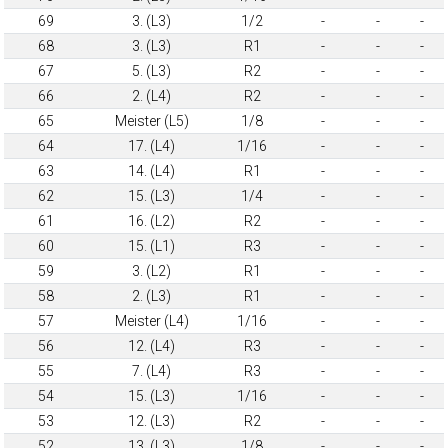
69
3. (L3)
1/2
-
-
-
68
3. (L3)
R1
-
-
-
67
5. (L3)
R2
-
-
-
66
2. (L4)
R2
-
-
-
65
Meister (L5)
1/8
-
-
-
64
17. (L4)
1/16
-
-
-
63
14. (L4)
R1
-
-
-
62
15. (L3)
1/4
-
-
-
61
16. (L2)
R2
-
-
-
60
15. (L1)
R3
-
-
-
59
3. (L2)
R1
-
-
-
58
2. (L3)
R1
-
-
-
57
Meister (L4)
1/16
-
-
-
56
12. (L4)
R3
-
-
-
55
7. (L4)
R3
-
-
-
54
15. (L3)
1/16
-
-
-
53
12. (L3)
R2
-
-
-
52
13. (L3)
1/8
-
-
-