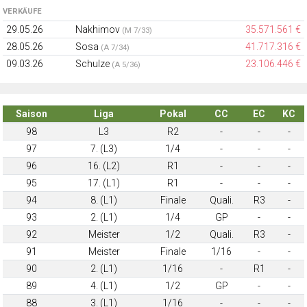
VERKÄUFE
29.05.26
Nakhimov
35.571.561 €
(M 7/33)
28.05.26
Sosa
41.717.316 €
(A 7/34)
09.03.26
Schulze
23.106.446 €
(A 5/36)
Saison
Liga
Pokal
CC
EC
KC
98
L3
R2
-
-
-
97
7. (L3)
1/4
-
-
-
96
16. (L2)
R1
-
-
-
95
17. (L1)
R1
-
-
-
94
8. (L1)
Finale
Quali.
R3
-
93
2. (L1)
1/4
GP
-
-
92
Meister
1/2
Quali.
R3
-
91
Meister
Finale
1/16
-
-
90
2. (L1)
1/16
-
R1
-
89
4. (L1)
1/2
GP
-
-
88
3. (L1)
1/16
-
-
-