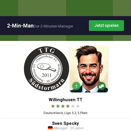
2-Min-Man
Jetzt spielen
Der 2-Minuten-Manager
↑
Willinghusen TT
★
★
★
★
★
★
Deutschland, Liga 3.2, 5.Platz
Sven Specky
Manager · 39 Jahre