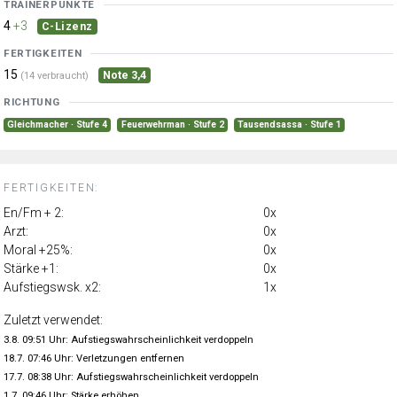
TRAINERPUNKTE
4
+3
C-Lizenz
FERTIGKEITEN
15
Note 3,4
(14 verbraucht)
RICHTUNG
Gleichmacher · Stufe 4
Feuerwehrman · Stufe 2
Tausendsassa · Stufe 1
FERTIGKEITEN:
En/Fm + 2:
0x
Arzt:
0x
Moral +25%:
0x
Stärke +1:
0x
Aufstiegswsk. x2:
1x
Zuletzt verwendet:
3.8. 09:51 Uhr: Aufstiegswahrscheinlichkeit verdoppeln
18.7. 07:46 Uhr: Verletzungen entfernen
17.7. 08:38 Uhr: Aufstiegswahrscheinlichkeit verdoppeln
1.7. 09:46 Uhr: Stärke erhöhen