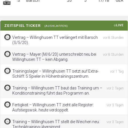
S
Barsch
20
5
17/18
GER
TL (4)
ZEITSPIEL TICKER
LIVE
(AUSKLAPPEN)
Vertrag – Willinghusen TT verlängert mit Barsch
vor 8 Stunden
(S/5/20).
Vertrag – Mayer (M/6/20) unterschreibt neu bei
vor 8 Stunden
Willinghusen TT – kein Abgang.
Trainingslager – Willinghusen TT setzt auf Extra-
vor 1 Tag
Schliff: 5 Spieler in Höhentrainingszentrum.
Training – Willinghusen TT baut das Training um –
vor 2 Tagen
Konditionstraining führt das Programm an.
Fertigkeit – Willinghusen TT zieht alle Register:
vor 3 Tagen
Aufstiegswsk. heute verdoppelt.
Training – Willinghusen TT stellt die Weichen neu:
vor 3 Tagen
Techniktraining übernimmt.