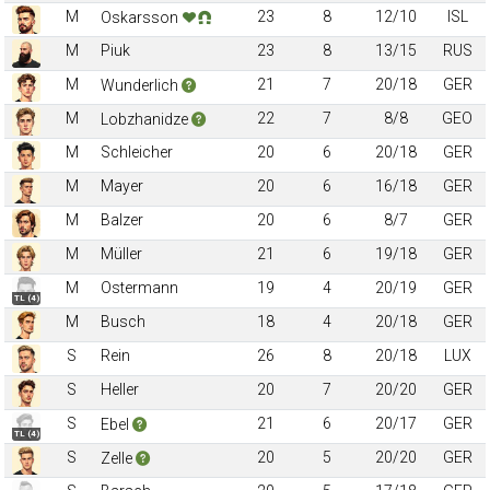
M
23
8
12/10
ISL
Oskarsson
M
Piuk
23
8
13/15
RUS
M
21
7
20/18
GER
Wunderlich
M
22
7
8/8
GEO
Lobzhanidze
M
Schleicher
20
6
20/18
GER
M
Mayer
20
6
16/18
GER
M
Balzer
20
6
8/7
GER
M
Müller
21
6
19/18
GER
M
Ostermann
19
4
20/19
GER
TL (4)
M
Busch
18
4
20/18
GER
S
Rein
26
8
20/18
LUX
S
Heller
20
7
20/20
GER
S
21
6
20/17
GER
Ebel
TL (4)
S
20
5
20/20
GER
Zelle