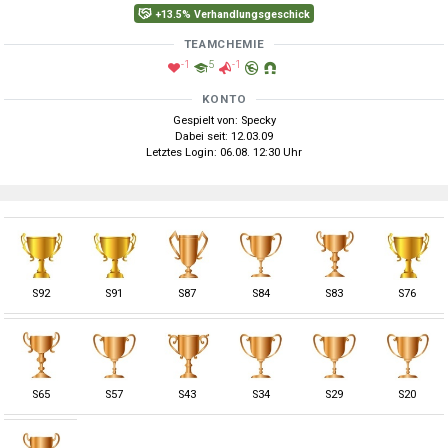
+13.5% Verhandlungsgeschick
TEAMCHEMIE
-1
5
-1
KONTO
Gespielt von: Specky
Dabei seit: 12.03.09
Letztes Login: 06.08. 12:30 Uhr
S
92
S
91
S
87
S
84
S
83
S
76
S
65
S
57
S
43
S
34
S
29
S
20