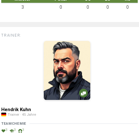
3
0
0
0
0
TRAINER:
Hendrik Kuhn
Trainer · 45 Jahre
TEAMCHEMIE
3
3
3