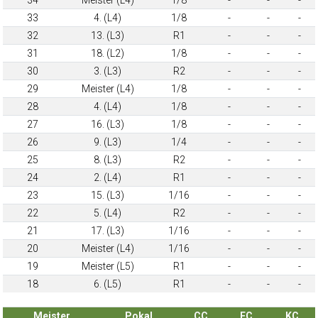
33
4. (L4)
1/8
-
-
-
32
13. (L3)
R1
-
-
-
31
18. (L2)
1/8
-
-
-
30
3. (L3)
R2
-
-
-
29
Meister (L4)
1/8
-
-
-
28
4. (L4)
1/8
-
-
-
27
16. (L3)
1/8
-
-
-
26
9. (L3)
1/4
-
-
-
25
8. (L3)
R2
-
-
-
24
2. (L4)
R1
-
-
-
23
15. (L3)
1/16
-
-
-
22
5. (L4)
R2
-
-
-
21
17. (L3)
1/16
-
-
-
20
Meister (L4)
1/16
-
-
-
19
Meister (L5)
R1
-
-
-
18
6. (L5)
R1
-
-
-
Meister
Pokal
CC
EC
KC