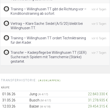
Training – Willinghusen TT gibt die Richtung vor –
vor 4 Tagen
Konditionstraining ab sofort.
Vertrag – Klare Sache: Seidel (A/5/20) bleibt bei
vor 5 Tagen
Willinghusen TT.
Training – Willinghusen TT ordert Techniktraining
vor 6 Tagen
für den Kader.
Transfer – Kaderpflege bei Willinghusen TT (GER):
vor 7 Tagen
Suche nach Spielern mit Teamchemie (Stärke)
gestartet.
TRANSFERHISTORIE:
(AUSKLAPPEN)
KÄUFE
01.06.26
Jung
22.843.330 €
(A 4/17)
31.05.26
Busch
31.278.935 €
(M 4/17)
12.03.26
Balzer
29.454.315 €
(M 4/18)