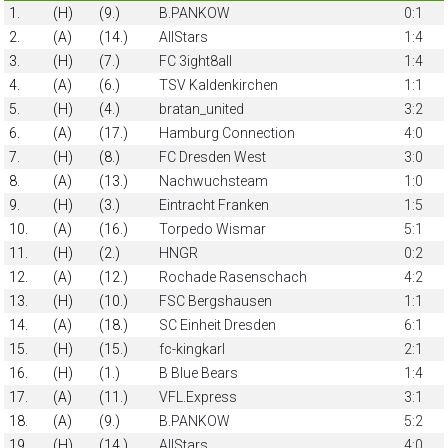
1.
(H)
(9.)
B.PANKOW
0:1
2.
(A)
(14.)
AllStars
1:4
3.
(H)
(7.)
FC 3ight8all
1:4
4.
(A)
(6.)
TSV Kaldenkirchen
1:1
5.
(H)
(4.)
bratan_united
3:2
6.
(A)
(17.)
Hamburg Connection
4:0
7.
(H)
(8.)
FC Dresden West
3:0
8.
(A)
(13.)
Nachwuchsteam
1:0
9.
(H)
(3.)
Eintracht Franken
1:5
10.
(A)
(16.)
Torpedo Wismar
5:1
11.
(H)
(2.)
HNGR
0:2
12.
(A)
(12.)
Rochade Rasenschach
4:2
13.
(H)
(10.)
FSC Bergshausen
1:1
14.
(A)
(18.)
SC Einheit Dresden
6:1
15.
(H)
(15.)
fc-kingkarl
2:1
16.
(H)
(1.)
B Blue Bears
1:4
17.
(A)
(11.)
VFL.Express
3:1
18.
(A)
(9.)
B.PANKOW
5:2
19.
(H)
(14.)
AllStars
4:0