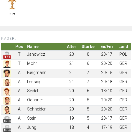
S
19
KADER:
Pos
Name
Alter
Stärke
En/Fm
Land
T
Janowicz
23
8
20/17
POL
✚ 12
T
Mohr
21
6
20/20
GER
A
Bergmann
21
7
20/18
GER
A
Lessing
21
7
20/18
GER
A
Seidel
20
6
13/10
GER
A
Ochsner
20
5
20/20
GER
A
Schneider
20
5
20/20
GER
A
Stein
19
5
20/17
GER
TL (4)
A
Jung
18
4
17/19
GER
TL (4)