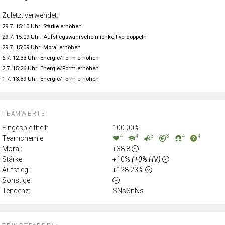
Zuletzt verwendet:
29.7. 15:10 Uhr: Stärke erhöhen
29.7. 15:09 Uhr: Aufstiegswahrscheinlichkeit verdoppeln
29.7. 15:09 Uhr: Moral erhöhen
6.7. 12:33 Uhr: Energie/Form erhöhen
2.7. 15:26 Uhr: Energie/Form erhöhen
1.7. 13:39 Uhr: Energie/Form erhöhen
TEAMWERTE:
Eingespieltheit:
100.00%
4
4
3
3
4
4
Teamchemie:
Moral:
+38.8
Stärke:
+10%
(+0% HV)
Aufstieg:
+128.23%
Sonstige:
Tendenz:
SNsSnNs