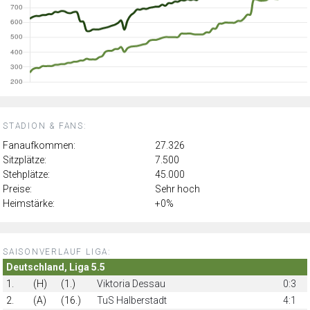
STADION & FANS:
Fanaufkommen:
27.326
Sitzplätze:
7.500
Stehplätze:
45.000
Preise:
Sehr hoch
Heimstärke:
+0%
SAISONVERLAUF LIGA:
Deutschland, Liga 5.5
1.
(H)
(1.)
Viktoria Dessau
0:3
2.
(A)
(16.)
TuS Halberstadt
4:1