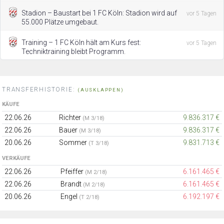
Stadion – Baustart bei 1 FC Köln: Stadion wird auf
vor 5 Tagen
55.000 Plätze umgebaut.
Training – 1 FC Köln hält am Kurs fest:
vor 5 Tagen
Techniktraining bleibt Programm.
TRANSFERHISTORIE:
(AUSKLAPPEN)
KÄUFE
22.06.26
Richter
9.836.317 €
(M 3/18)
22.06.26
Bauer
9.836.317 €
(M 3/18)
20.06.26
Sommer
9.831.713 €
(T 3/18)
VERKÄUFE
22.06.26
Pfeiffer
6.161.465 €
(M 2/18)
22.06.26
Brandt
6.161.465 €
(M 2/18)
20.06.26
Engel
6.192.197 €
(T 2/18)