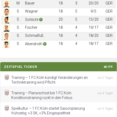
M
Bauer
18
3
20/20
GER
S
Wagner
18
5
9/5
GER
S
20
5
15/20
GER
Schlicht
S
Fischer
18
4
19/17
GER
S
Schmalfuß
18
4
18/20
GER
S
18
4
18/17
GER
Abendroth
ZEITSPIEL TICKER
LIVE
Training – 1 FC Köln kündigt Veränderungen an:
vor 2 Tagen
Techniktraining wird Pflicht.
Training – Planwechsel bei 1 FC Köln:
vor 4 Tagen
Konditionstraining rückt in den Fokus.
Spielkultur – 1 FC Köln startet Saisonplanung
vor 5 Tagen
frühzeitig: +3 SK, +3% Eingespieltheit.