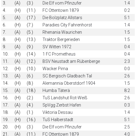
3.
(A)
(3.)
Die Elf vom Pfinzufer
1:4
4.
(H)
(11.)
FC Ottentown 1879
0:2
5.
(A)
(17.)
Die Bolzplatz Allstars
5:1
6.
(H)
(7.)
Paradies City Fahrenhorst
1:4
7.
(A)
(5.)
Rhenania Waurichen
1:5
8.
(H)
(13.)
Traktor Bergerieden
1:5
9.
(A)
(9.)
SV Witten 1972
0:4
10.
(H)
(14.)
1 FC Prometheus
0:4
11.
(A)
(12.)
BSV Neustadt am Rübenberge
2:3
12.
(H)
(10.)
Wacker Pirna
0:0
13.
(A)
(6.)
SC Bergisch Gladbach Tal
2:6
14.
(H)
(8.)
Alemannia Oberstdorf 1904
1:5
15.
(A)
(18.)
Humba Täterä
8:2
16.
(H)
(2.)
TuS Landshut Rot-Weiß
2:6
17.
(A)
(4.)
SpVgg Zerbst Hafen
0:3
18.
(A)
(1.)
Viktoria Dessau
1:4
19.
(H)
(16.)
TuS Halberstadt
5:1
20.
(H)
(3.)
Die Elf vom Pfinzufer
2:5
21.
(A)
(11.)
FC Ottentown 1879
4:0