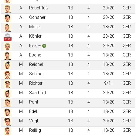
A
Rauchfuß
18
4
20/20
GER
A
Ochsner
18
4
20/20
GER
A
Möller
18
4
18/20
GER
A
Köhler
18
4
20/20
GER
✚ 11
A
18
4
20/20
GER
Kaiser
A
Esche
18
4
18/20
GER
M
Reichel
18
4
18/20
GER
M
Schlag
18
4
18/20
GER
M
Richter
18
4
9/11
GER
M
Saathoff
18
4
20/20
GER
M
Pohl
18
4
18/20
GER
M
Edel
18
4
18/20
GER
M
Vogt
18
4
20/20
GER
M
Reißig
18
4
18/20
GER