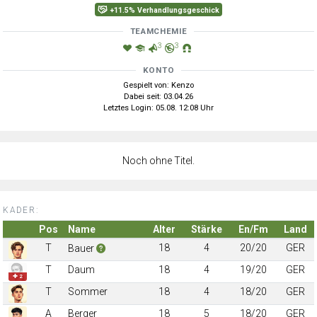
+11.5% Verhandlungsgeschick
TEAMCHEMIE
3
3
KONTO
Gespielt von: Kenzo
Dabei seit: 03.04.26
Letztes Login: 05.08. 12:08 Uhr
Noch ohne Titel.
KADER:
Pos
Name
Alter
Stärke
En/Fm
Land
T
18
4
20/20
GER
Bauer
T
Daum
18
4
19/20
GER
✚ 2
T
Sommer
18
4
18/20
GER
A
Berger
18
5
18/20
GER