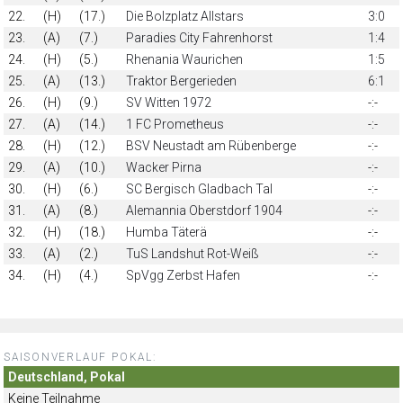
22.
(H)
(17.)
Die Bolzplatz Allstars
3:0
23.
(A)
(7.)
Paradies City Fahrenhorst
1:4
24.
(H)
(5.)
Rhenania Waurichen
1:5
25.
(A)
(13.)
Traktor Bergerieden
6:1
26.
(H)
(9.)
SV Witten 1972
-:-
27.
(A)
(14.)
1 FC Prometheus
-:-
28.
(H)
(12.)
BSV Neustadt am Rübenberge
-:-
29.
(A)
(10.)
Wacker Pirna
-:-
30.
(H)
(6.)
SC Bergisch Gladbach Tal
-:-
31.
(A)
(8.)
Alemannia Oberstdorf 1904
-:-
32.
(H)
(18.)
Humba Täterä
-:-
33.
(A)
(2.)
TuS Landshut Rot-Weiß
-:-
34.
(H)
(4.)
SpVgg Zerbst Hafen
-:-
SAISONVERLAUF POKAL:
Deutschland, Pokal
Keine Teilnahme