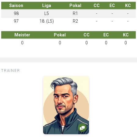
Saison
Liga
Pokal
CC
EC
KC
98
L5
R1
-
-
-
97
18. (L5)
R2
-
-
-
Meister
Pokal
CC
EC
KC
0
0
0
0
0
TRAINER: