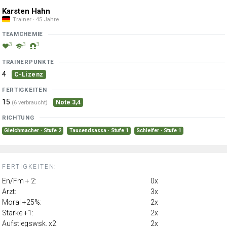
Karsten Hahn
Trainer · 45 Jahre
TEAMCHEMIE
3
3
3
TRAINERPUNKTE
4
C-Lizenz
FERTIGKEITEN
15
Note 3,4
(6 verbraucht)
RICHTUNG
Gleichmacher · Stufe 2
Tausendsassa · Stufe 1
Schleifer · Stufe 1
FERTIGKEITEN:
En/Fm + 2:
0x
Arzt:
3x
Moral +25%:
2x
Stärke +1:
2x
Aufstiegswsk. x2:
2x