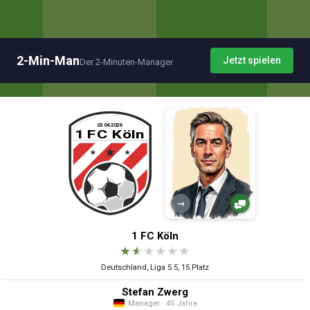
2-Min-Man
Jetzt spielen
Der 2-Minuten-Manager
→
1 FC Köln
★
★
★
★
★
★
Deutschland, Liga 5.5, 15.Platz
Stefan Zwerg
Manager · 45 Jahre