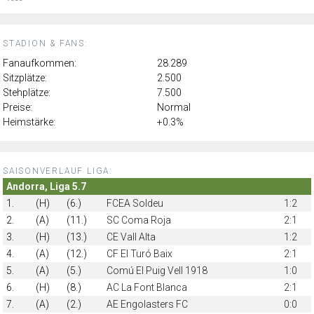
STADION & FANS:
Fanaufkommen:
28.289
Sitzplätze:
2.500
Stehplätze:
7.500
Preise:
Normal
Heimstärke:
+0.3%
SAISONVERLAUF LIGA:
Andorra, Liga 5.7
1.
(H)
(6.)
FCEA Soldeu
1:2
2.
(A)
(11.)
SC Coma Roja
2:1
3.
(H)
(13.)
CE Vall Alta
1:2
4.
(A)
(12.)
CF El Turó Baix
2:1
5.
(A)
(5.)
Comú El Puig Vell 1918
1:0
6.
(H)
(8.)
AC La Font Blanca
2:1
7.
(A)
(2.)
AE Engolasters FC
0:0