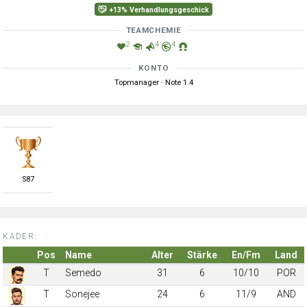
+13% Verhandlungsgeschick
TEAMCHEMIE
2
4
4
KONTO
Topmanager · Note 1.4
S
87
KADER:
Pos
Name
Alter
Stärke
En/Fm
Land
T
Semedo
31
6
10/10
POR
T
Sonejee
24
6
11/9
AND