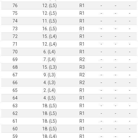
76
12. (L5)
R1
-
-
-
75
12. (L5)
R1
-
-
-
74
11. (L5)
R1
-
-
-
73
16. (L5)
R1
-
-
-
72
15. (L4)
R1
-
-
-
71
12. (L4)
R1
-
-
-
70
6. (L4)
R1
-
-
-
69
7. (L4)
R2
-
-
-
68
15. (L3)
R3
-
-
-
67
9. (L3)
R2
-
-
-
66
4. (L3)
R2
-
-
-
65
2. (L4)
R1
-
-
-
64
4. (L5)
R1
-
-
-
63
18. (L5)
R1
-
-
-
62
18. (L5)
R1
-
-
-
61
18. (L5)
R1
-
-
-
60
18. (L5)
R1
-
-
-
59
18. (L4)
R1
-
-
-