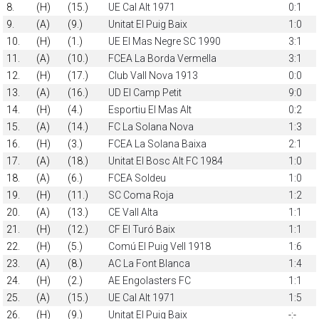
8.
(H)
(15.)
UE Cal Alt 1971
0:1
9.
(A)
(9.)
Unitat El Puig Baix
1:0
10.
(H)
(1.)
UE El Mas Negre SC 1990
3:1
11.
(A)
(10.)
FCEA La Borda Vermella
3:1
12.
(H)
(17.)
Club Vall Nova 1913
0:0
13.
(A)
(16.)
UD El Camp Petit
9:0
14.
(H)
(4.)
Esportiu El Mas Alt
0:2
15.
(A)
(14.)
FC La Solana Nova
1:3
16.
(H)
(3.)
FCEA La Solana Baixa
2:1
17.
(A)
(18.)
Unitat El Bosc Alt FC 1984
1:0
18.
(A)
(6.)
FCEA Soldeu
1:0
19.
(H)
(11.)
SC Coma Roja
1:2
20.
(A)
(13.)
CE Vall Alta
1:1
21.
(H)
(12.)
CF El Turó Baix
1:1
22.
(H)
(5.)
Comú El Puig Vell 1918
1:6
23.
(A)
(8.)
AC La Font Blanca
1:4
24.
(H)
(2.)
AE Engolasters FC
1:1
25.
(A)
(15.)
UE Cal Alt 1971
1:5
26.
(H)
(9.)
Unitat El Puig Baix
-:-