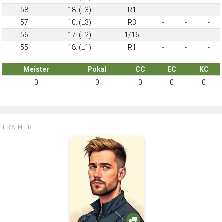
58
18. (L3)
R1
-
-
-
57
10. (L3)
R3
-
-
-
56
17. (L2)
1/16
-
-
-
55
18. (L1)
R1
-
-
-
Meister
Pokal
CC
EC
KC
0
0
0
0
0
TRAINER: