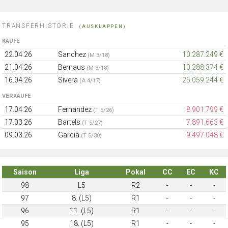
TRANSFERHISTORIE:
(AUSKLAPPEN)
KÄUFE
22.04.26
Sanchez
10.287.249 €
(M 3/18)
21.04.26
Bernaus
10.288.374 €
(M 3/18)
16.04.26
Sivera
25.059.244 €
(A 4/17)
VERKÄUFE
17.04.26
Fernandez
8.901.799 €
(T 5/26)
17.03.26
Bartels
7.891.663 €
(T 5/27)
09.03.26
Garcia
9.497.048 €
(T 5/30)
Saison
Liga
Pokal
CC
EC
KC
98
L5
R2
-
-
-
97
8. (L5)
R1
-
-
-
96
11. (L5)
R1
-
-
-
95
18. (L5)
R1
-
-
-