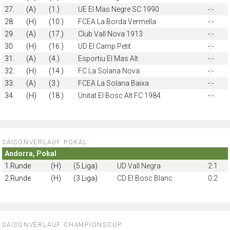
27.
(A)
(1.)
UE El Mas Negre SC 1990
-:-
28.
(H)
(10.)
FCEA La Borda Vermella
-:-
29.
(A)
(17.)
Club Vall Nova 1913
-:-
30.
(H)
(16.)
UD El Camp Petit
-:-
31.
(A)
(4.)
Esportiu El Mas Alt
-:-
32.
(H)
(14.)
FC La Solana Nova
-:-
33.
(A)
(3.)
FCEA La Solana Baixa
-:-
34.
(H)
(18.)
Unitat El Bosc Alt FC 1984
-:-
SAISONVERLAUF POKAL:
Andorra, Pokal
1.Runde
(H)
(5.Liga)
UD Vall Negra
2:1
2.Runde
(H)
(3.Liga)
CD El Bosc Blanc
0:2
SAISONVERLAUF CHAMPIONSCUP