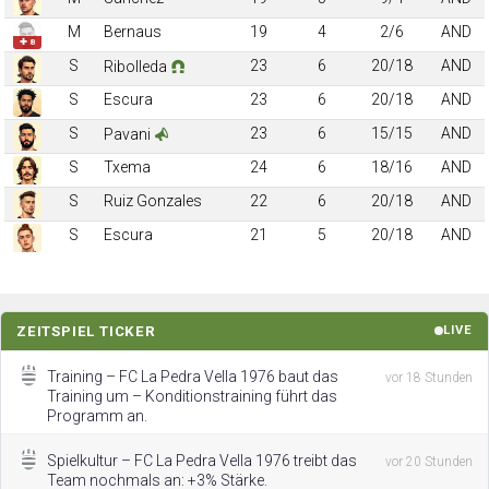
M
Bernaus
19
4
2/6
AND
✚ 8
S
23
6
20/18
AND
Ribolleda
S
Escura
23
6
20/18
AND
S
23
6
15/15
AND
Pavani
S
Txema
24
6
18/16
AND
S
Ruiz Gonzales
22
6
20/18
AND
S
Escura
21
5
20/18
AND
ZEITSPIEL TICKER
LIVE
Training – FC La Pedra Vella 1976 baut das
vor 18 Stunden
Training um – Konditionstraining führt das
Programm an.
Spielkultur – FC La Pedra Vella 1976 treibt das
vor 20 Stunden
Team nochmals an: +3% Stärke.