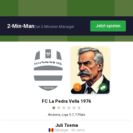
2-Min-Man
Jetzt spielen
Der 2-Minuten-Manager
↘
FC La Pedra Vella 1976
★
★
★
★
★
★
Andorra, Liga 5.7, 7.Platz
Juli Txema
Manager · 59 Jahre