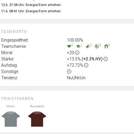
12.6. 21:58 Uhr: Energie/Form erhöhen
11.6. 08:41 Uhr: Energie/Form erhöhen
TEAMWERTE:
Eingespieltheit:
100.00%
2
1
5
4
3
Teamchemie:
Moral:
+20
Stärke:
+13.5%
(+0.3% HV)
Aufstieg:
+72.72%
Sonstige:
Tendenz:
NuUNnUn
TRIKOTFARBEN:
Heim
Auswärts