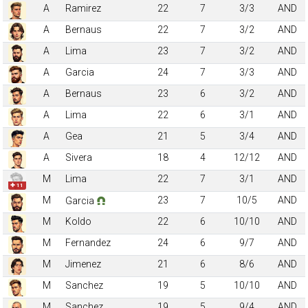
A
Ramirez
22
7
3/3
AND
A
Bernaus
22
7
3/2
AND
A
Lima
23
7
3/2
AND
A
Garcia
24
7
3/3
AND
A
Bernaus
23
6
3/2
AND
A
Lima
22
6
3/1
AND
A
Gea
21
5
3/4
AND
A
Sivera
18
4
12/12
AND
M
Lima
22
7
3/1
AND
✚ 11
M
23
7
10/5
AND
Garcia
M
Koldo
22
6
10/10
AND
M
Fernandez
24
6
9/7
AND
M
Jimenez
21
6
8/6
AND
M
Sanchez
19
5
10/10
AND
M
Sanchez
19
5
9/4
AND