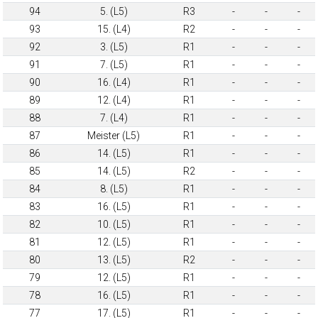
94
5. (L5)
R3
-
-
-
93
15. (L4)
R2
-
-
-
92
3. (L5)
R1
-
-
-
91
7. (L5)
R1
-
-
-
90
16. (L4)
R1
-
-
-
89
12. (L4)
R1
-
-
-
88
7. (L4)
R1
-
-
-
87
Meister (L5)
R1
-
-
-
86
14. (L5)
R1
-
-
-
85
14. (L5)
R2
-
-
-
84
8. (L5)
R1
-
-
-
83
16. (L5)
R1
-
-
-
82
10. (L5)
R1
-
-
-
81
12. (L5)
R1
-
-
-
80
13. (L5)
R2
-
-
-
79
12. (L5)
R1
-
-
-
78
16. (L5)
R1
-
-
-
77
17. (L5)
R1
-
-
-