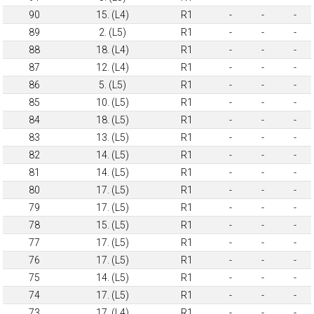
90
15. (L4)
R1
-
-
-
89
2. (L5)
R1
-
-
-
88
18. (L4)
R1
-
-
-
87
12. (L4)
R1
-
-
-
86
5. (L5)
R1
-
-
-
85
10. (L5)
R1
-
-
-
84
18. (L5)
R1
-
-
-
83
13. (L5)
R1
-
-
-
82
14. (L5)
R1
-
-
-
81
14. (L5)
R1
-
-
-
80
17. (L5)
R1
-
-
-
79
17. (L5)
R1
-
-
-
78
15. (L5)
R1
-
-
-
77
17. (L5)
R1
-
-
-
76
17. (L5)
R1
-
-
-
75
14. (L5)
R1
-
-
-
74
17. (L5)
R1
-
-
-
73
17. (L4)
R1
-
-
-