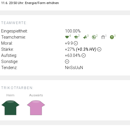
11.6. 23:50 Uhr: Energie/Form erhöhen
TEAMWERTE:
Eingespieltheit:
100.00%
4
2
3
2
0
3
Teamchemie:
Moral:
+9.9
Stärke:
+27%
(+0.3% HV)
Aufstieg:
+63.04%
Sonstige:
Tendenz:
NnSsUuN
TRIKOTFARBEN:
Heim
Auswärts