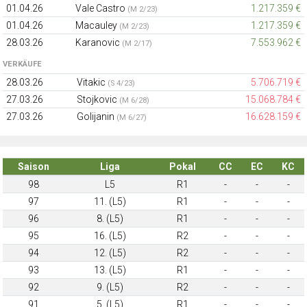
01.04.26
Vale Castro
1.217.359 €
(M 2/23)
01.04.26
Macauley
1.217.359 €
(M 2/23)
28.03.26
Karanovic
7.553.962 €
(M 2/17)
VERKÄUFE
28.03.26
Vitakic
5.706.719 €
(S 4/23)
27.03.26
Stojkovic
15.068.784 €
(M 6/28)
27.03.26
Golijanin
16.628.159 €
(M 6/27)
Saison
Liga
Pokal
CC
EC
KC
98
L5
R1
-
-
-
97
11. (L5)
R1
-
-
-
96
8. (L5)
R1
-
-
-
95
16. (L5)
R2
-
-
-
94
12. (L5)
R2
-
-
-
93
13. (L5)
R1
-
-
-
92
9. (L5)
R2
-
-
-
91
5. (L5)
R1
-
-
-