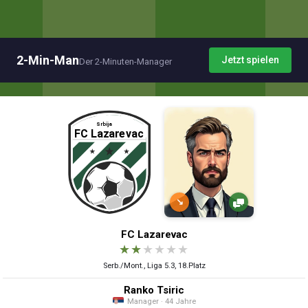
2-Min-Man
Jetzt spielen
Der 2-Minuten-Manager
↘
FC Lazarevac
★
★
★
★
★
★
Serb./Mont., Liga 5.3, 18.Platz
Ranko Tsiric
Manager · 44 Jahre