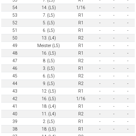
54
14. (L5)
1/16
-
-
-
53
7. (L5)
R1
-
-
-
52
5. (L5)
R1
-
-
-
51
6. (L5)
R1
-
-
-
50
13. (L4)
R2
-
-
-
49
Meister (L5)
R1
-
-
-
48
16. (L5)
R1
-
-
-
47
8. (L5)
R2
-
-
-
46
3. (L5)
R1
-
-
-
45
6. (L5)
R2
-
-
-
44
9. (L5)
R2
-
-
-
43
12. (L5)
R1
-
-
-
42
16. (L5)
1/16
-
-
-
41
18. (L4)
R1
-
-
-
40
11. (L4)
R2
-
-
-
39
2. (L5)
R1
-
-
-
38
18. (L5)
R1
-
-
-