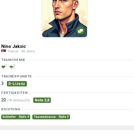
Nino Jaksic
Trainer · 40 Jahre
TEAMCHEMIE
2
2
TRAINERPUNKTE
3
D-Lizenz
FERTIGKEITEN
20
Note 2,8
(18 verbraucht)
RICHTUNG
Schleifer · Stufe 4
Tausendsassa · Stufe 3