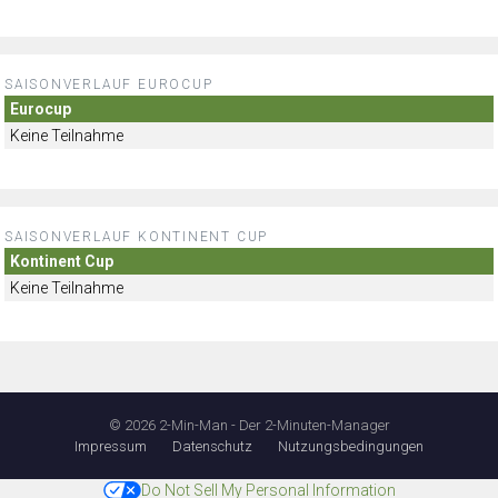
SAISONVERLAUF EUROCUP
Eurocup
Keine Teilnahme
SAISONVERLAUF KONTINENT CUP
Kontinent Cup
Keine Teilnahme
© 2026 2-Min-Man - Der 2-Minuten-Manager
Impressum
Datenschutz
Nutzungsbedingungen
Do Not Sell My Personal Information