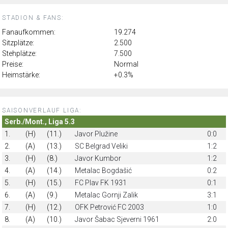
STADION & FANS:
Fanaufkommen:
19.274
Sitzplätze:
2.500
Stehplätze:
7.500
Preise:
Normal
Heimstärke:
+0.3%
SAISONVERLAUF LIGA:
Serb./Mont., Liga 5.3
1.
(H)
(11.)
Javor Plužine
0:0
2.
(A)
(13.)
SC Belgrad Veliki
1:2
3.
(H)
(8.)
Javor Kumbor
1:2
4.
(A)
(14.)
Metalac Bogdašić
0:2
5.
(H)
(15.)
FC Plav FK 1931
0:1
6.
(A)
(9.)
Metalac Gornji Zalik
3:1
7.
(H)
(12.)
OFK Petrović FC 2003
1:0
8.
(A)
(10.)
Javor Šabac Sjeverni 1961
2:0