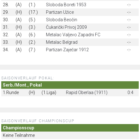
28.
(A)
(1.)
Sloboda Boreti 1953
-:-
29.
(H)
(17.)
Partizan Užice
-:-
30.
(A)
(5.)
Sloboda Beočin
-:-
31.
(H)
(3.)
Čukarički Privoj 2009
-:-
32.
(A)
(6.)
Metalac Valjevo Zapadni FC
-:-
33.
(H)
(2.)
Metalac Belgrad
-:-
34.
(A)
(7.)
Partizan Zaječar 1912
-:-
SAISONVERLAUF POKAL:
Serb./Mont., Pokal
1.Runde
(H)
(1.Liga)
Rapid Oberlaa (1911)
0:4
SAISONVERLAUF CHAMPIONSCUP
Championscup
Keine Teilnahme