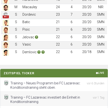
M
Macauley
24
4
20/20
NIR
S
Dordevic
23
7
20/20
SMN
✚ 1
S
Batic
21
6
20/20
SMN
S
Pisic
21
6
20/20
SMN
S
22
6
20/20
SMN
Jelovac
S
Vasic
22
6
20/20
SMN
S
22
6
20/18
SMN
Demlovic
ZEITSPIEL TICKER
LIVE
Training – Neues Programm bei FC Lazarevac:
vor 6 Stunden
Konditionstraining steht oben.
Training – FC Lazarevac investiert die Einheit in
vor 1 Tag
Konditionstraining.