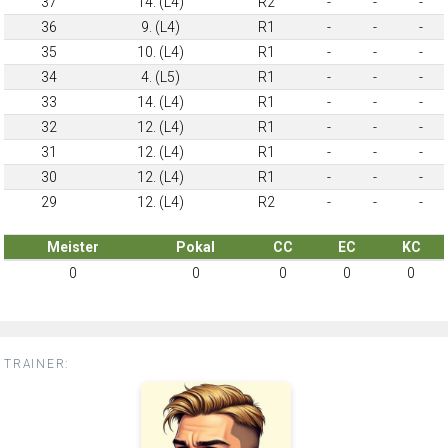
37
14. (L4)
R2
-
-
-
36
9. (L4)
R1
-
-
-
35
10. (L4)
R1
-
-
-
34
4. (L5)
R1
-
-
-
33
14. (L4)
R1
-
-
-
32
12. (L4)
R1
-
-
-
31
12. (L4)
R1
-
-
-
30
12. (L4)
R1
-
-
-
29
12. (L4)
R2
-
-
-
Meister
Pokal
CC
EC
KC
0
0
0
0
0
TRAINER: