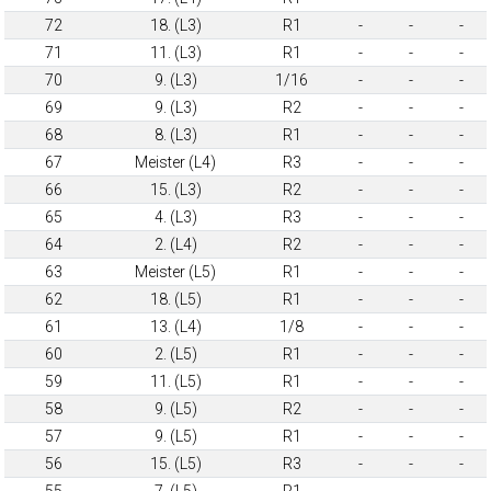
72
18. (L3)
R1
-
-
-
71
11. (L3)
R1
-
-
-
70
9. (L3)
1/16
-
-
-
69
9. (L3)
R2
-
-
-
68
8. (L3)
R1
-
-
-
67
Meister (L4)
R3
-
-
-
66
15. (L3)
R2
-
-
-
65
4. (L3)
R3
-
-
-
64
2. (L4)
R2
-
-
-
63
Meister (L5)
R1
-
-
-
62
18. (L5)
R1
-
-
-
61
13. (L4)
1/8
-
-
-
60
2. (L5)
R1
-
-
-
59
11. (L5)
R1
-
-
-
58
9. (L5)
R2
-
-
-
57
9. (L5)
R1
-
-
-
56
15. (L5)
R3
-
-
-
55
7. (L5)
R1
-
-
-