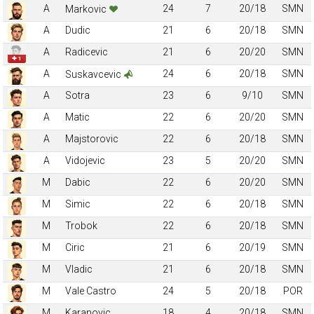
A
24
7
20/18
SMN
Markovic
A
Dudic
21
6
20/18
SMN
A
Radicevic
21
6
20/20
SMN
✚ 1
A
24
6
20/18
SMN
Suskavcevic
A
Sotra
23
6
9/10
SMN
A
Matic
22
6
20/20
SMN
A
Majstorovic
22
6
20/18
SMN
A
Vidojevic
23
5
20/20
SMN
M
Dabic
22
6
20/20
SMN
M
Simic
22
6
20/18
SMN
M
Trobok
22
6
20/18
SMN
M
Ciric
21
6
20/19
SMN
M
Vladic
21
6
20/18
SMN
M
Vale Castro
24
5
20/18
POR
M
Karanovic
18
4
20/18
SMN