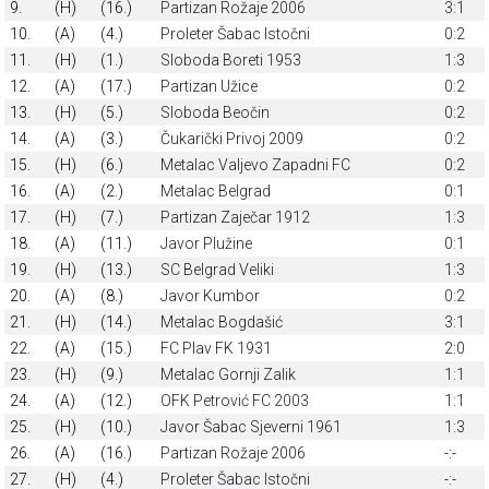
9.
(H)
(16.)
Partizan Rožaje 2006
3:1
10.
(A)
(4.)
Proleter Šabac Istočni
0:2
11.
(H)
(1.)
Sloboda Boreti 1953
1:3
12.
(A)
(17.)
Partizan Užice
0:2
13.
(H)
(5.)
Sloboda Beočin
0:2
14.
(A)
(3.)
Čukarički Privoj 2009
0:2
15.
(H)
(6.)
Metalac Valjevo Zapadni FC
0:2
16.
(A)
(2.)
Metalac Belgrad
0:1
17.
(H)
(7.)
Partizan Zaječar 1912
1:3
18.
(A)
(11.)
Javor Plužine
0:1
19.
(H)
(13.)
SC Belgrad Veliki
1:3
20.
(A)
(8.)
Javor Kumbor
0:2
21.
(H)
(14.)
Metalac Bogdašić
3:1
22.
(A)
(15.)
FC Plav FK 1931
2:0
23.
(H)
(9.)
Metalac Gornji Zalik
1:1
24.
(A)
(12.)
OFK Petrović FC 2003
1:1
25.
(H)
(10.)
Javor Šabac Sjeverni 1961
1:3
26.
(A)
(16.)
Partizan Rožaje 2006
-:-
27.
(H)
(4.)
Proleter Šabac Istočni
-:-