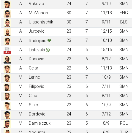
A
Vukovic
24
7
9/10
SMN
A
McMahon
30
7
11/13
ENG
A
Ulaschtschik
30
7
9/11
BLS
A
Jurcevic
23
7
12/15
SMN
A
23
7
10/10
SMN
Radojicic
A
24
6
15/16
SMN
Listevski
✚ 3
A
Danovic
23
6
8/12
SMN
A
Celar
22
6
11/13
SMN
M
Lerinc
23
7
10/9
SMN
M
Filipovic
23
6
7/11
SMN
M
Ciric
23
6
8/11
SMN
M
Sinic
22
6
10/9
SMN
M
Dordevic
24
6
7/12
SMN
M
Damielczuk
23
5
8/9
POL
M
Yogurtcu
23
5
6/9
TUR