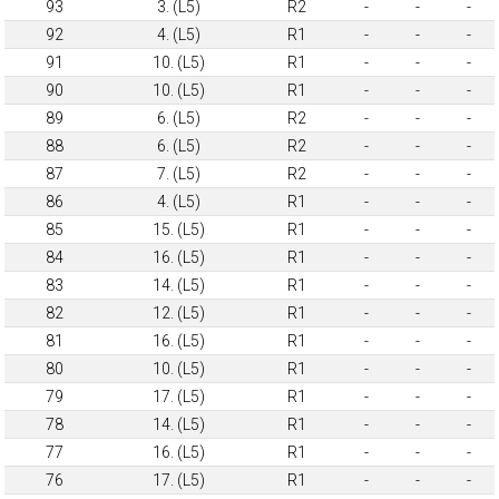
93
3. (L5)
R2
-
-
-
92
4. (L5)
R1
-
-
-
91
10. (L5)
R1
-
-
-
90
10. (L5)
R1
-
-
-
89
6. (L5)
R2
-
-
-
88
6. (L5)
R2
-
-
-
87
7. (L5)
R2
-
-
-
86
4. (L5)
R1
-
-
-
85
15. (L5)
R1
-
-
-
84
16. (L5)
R1
-
-
-
83
14. (L5)
R1
-
-
-
82
12. (L5)
R1
-
-
-
81
16. (L5)
R1
-
-
-
80
10. (L5)
R1
-
-
-
79
17. (L5)
R1
-
-
-
78
14. (L5)
R1
-
-
-
77
16. (L5)
R1
-
-
-
76
17. (L5)
R1
-
-
-