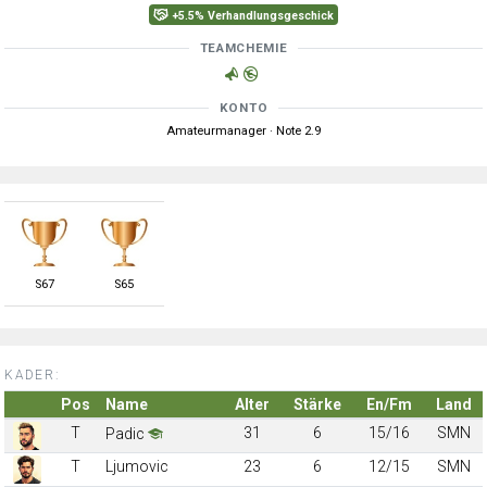
+5.5% Verhandlungsgeschick
TEAMCHEMIE
KONTO
Amateurmanager · Note 2.9
S
67
S
65
KADER:
Pos
Name
Alter
Stärke
En/Fm
Land
T
31
6
15/16
SMN
Padic
T
Ljumovic
23
6
12/15
SMN