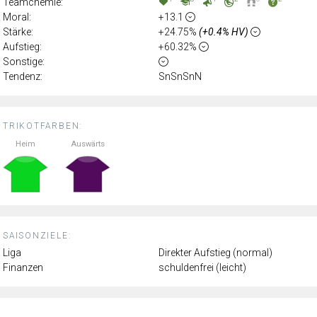
Teamchemie:
Moral:
+13.1
Stärke:
+24.75%
(+0.4% HV)
Aufstieg:
+60.32%
Sonstige:
Tendenz:
SnSnSnN
TRIKOTFARBEN:
Heim
Auswärts
SAISONZIELE:
Liga
Direkter Aufstieg (normal)
Finanzen
schuldenfrei (leicht)