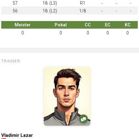
57
18. (L3)
R1
-
-
-
56
18. (L2)
1/8
-
-
-
Meister
Pokal
CC
EC
KC
0
0
0
0
0
TRAINER:
Vladimir Lazar