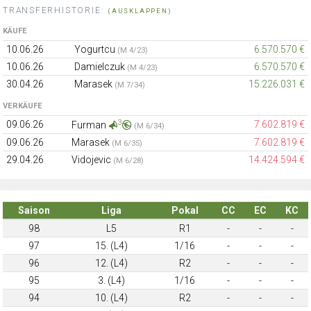
TRANSFERHISTORIE:
(AUSKLAPPEN)
KÄUFE
10.06.26
Yogurtcu
6.570.570 €
(M 4/23)
10.06.26
Damielczuk
6.570.570 €
(M 4/23)
30.04.26
Marasek
15.226.031 €
(M 7/34)
VERKÄUFE
3
09.06.26
7.602.819 €
Furman
(M 6/34)
09.06.26
Marasek
7.602.819 €
(M 6/35)
29.04.26
Vidojevic
14.424.594 €
(M 6/28)
Saison
Liga
Pokal
CC
EC
KC
98
L5
R1
-
-
-
97
15. (L4)
1/16
-
-
-
96
12. (L4)
R2
-
-
-
95
3. (L4)
1/16
-
-
-
94
10. (L4)
R2
-
-
-