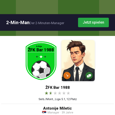
2-Min-Man
Jetzt spielen
Der 2-Minuten-Manager
↘
ŽFK Bar 1988
★
★
★
★
★
★
Serb./Mont., Liga 5.1, 12.Platz
Antonije Miletic
Manager · 39 Jahre