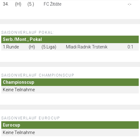
34.
(H)
(5.)
FC Žitište
-:-
SAISONVERLAUF POKAL:
Serb./Mont., Pokal
1.Runde
(H)
(5.Liga)
Mladi Radnik Trstenik
0:1
SAISONVERLAUF CHAMPIONSCUP
Championscup
Keine Teilnahme
SAISONVERLAUF EUROCUP
Eurocup
Keine Teilnahme