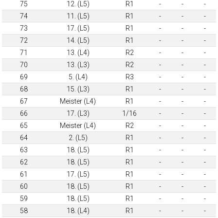
75
12. (L5)
R1
-
-
-
74
11. (L5)
R1
-
-
-
73
17. (L5)
R1
-
-
-
72
14. (L5)
R1
-
-
-
71
13. (L4)
R2
-
-
-
70
13. (L3)
R2
-
-
-
69
5. (L4)
R3
-
-
-
68
15. (L3)
R1
-
-
-
67
Meister (L4)
R1
-
-
-
66
17. (L3)
1/16
-
-
-
65
Meister (L4)
R2
-
-
-
64
2. (L5)
R1
-
-
-
63
18. (L5)
R1
-
-
-
62
18. (L5)
R1
-
-
-
61
17. (L5)
R1
-
-
-
60
18. (L5)
R1
-
-
-
59
18. (L5)
R1
-
-
-
58
18. (L4)
R1
-
-
-