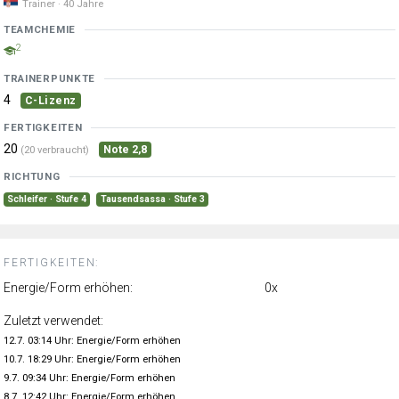
Trainer · 40 Jahre
TEAMCHEMIE
2
TRAINERPUNKTE
4
C-Lizenz
FERTIGKEITEN
20
Note 2,8
(20 verbraucht)
RICHTUNG
Schleifer · Stufe 4
Tausendsassa · Stufe 3
FERTIGKEITEN:
Energie/Form erhöhen:
0x
Zuletzt verwendet:
12.7. 03:14 Uhr: Energie/Form erhöhen
10.7. 18:29 Uhr: Energie/Form erhöhen
9.7. 09:34 Uhr: Energie/Form erhöhen
8.7. 12:42 Uhr: Energie/Form erhöhen