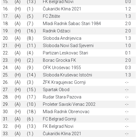
15.
(A)
(13.)
FK Belgrad Novi
0:0
16.
(H)
(1.)
Čukarički Klina 2021
1:2
17.
(A)
(5.)
FC Žitište
1:3
18.
(A)
(7.)
Mladi Radnik Šabac Stari 1984
2:0
19.
(H)
(16.)
Radnik Odžaci
2:0
20.
(A)
(8.)
Sloboda Andrijevica
1:3
21.
(H)
(11.)
Sloboda Novi Sad Sjeverni
1:0
22.
(A)
(4.)
Partizan Leskovac Stari
0:1
23.
(H)
(2.)
Borac Grocka FK
2:0
24.
(A)
(9.)
OFK Uroševac 1955
0:3
25.
(H)
(14.)
Sloboda Kruševac Istočni
1:3
26.
(A)
(3.)
ŽFK Kragujevac Gornji
-:-
27.
(H)
(15.)
Spartak Obod
-:-
28.
(H)
(17.)
Rudar Stara Pazova
-:-
29.
(A)
(10.)
Proleter Savski Venac 2002
-:-
30.
(H)
(18.)
Mladi Radnik Obrenovac
-:-
31.
(A)
(6.)
FC Belgrad Gornji
-:-
32.
(H)
(13.)
FK Belgrad Novi
-:-
33.
(A)
(1.)
Čukarički Klina 2021
-:-