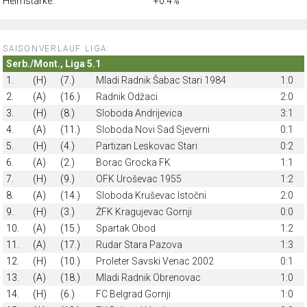
Heimstärke:
+0.4%
SAISONVERLAUF LIGA:
Serb./Mont., Liga 5.1
1.
(H)
(7.)
Mladi Radnik Šabac Stari 1984
1:0
2.
(A)
(16.)
Radnik Odžaci
2:0
3.
(H)
(8.)
Sloboda Andrijevica
3:1
4.
(A)
(11.)
Sloboda Novi Sad Sjeverni
0:1
5.
(H)
(4.)
Partizan Leskovac Stari
0:2
6.
(A)
(2.)
Borac Grocka FK
1:1
7.
(H)
(9.)
OFK Uroševac 1955
1:2
8.
(A)
(14.)
Sloboda Kruševac Istočni
2:0
9.
(H)
(3.)
ŽFK Kragujevac Gornji
0:0
10.
(A)
(15.)
Spartak Obod
1:2
11.
(A)
(17.)
Rudar Stara Pazova
1:3
12.
(H)
(10.)
Proleter Savski Venac 2002
0:1
13.
(A)
(18.)
Mladi Radnik Obrenovac
1:0
14.
(H)
(6.)
FC Belgrad Gornji
1:0