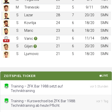
M
Trenevski
22
5
9/11
SMN
S
Lazar
28
7
20/20
SMN
S
Kovrlija
24
6
18/20
SMN
S
Maric
23
6
18/20
SMN
S
21
6
11/14
SMN
Vanic
✚ 5
S
21
6
20/20
SMN
Giljen
S
Ljumovic
21
5
18/20
SMN
ZEITSPIEL TICKER
LIVE
Training – ŽFK Bar 1988 setzt auf
vor 5 Stunden
Techniktraining.
Training – Kurswechsel bei ŽFK Bar 1988:
vor 1 Tag
Techniktraining ab heute Pflicht.