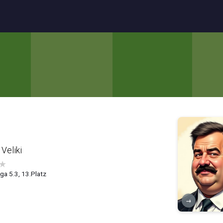
Veliki
★
ga 5.3, 13.Platz
→