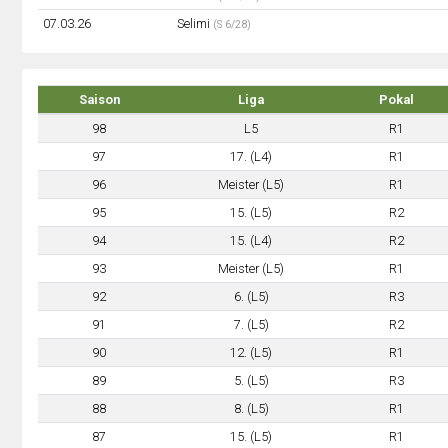
07.03.26
Selimi
(S 6/28)
Saison
Liga
Pokal
98
L5
R1
97
17. (L4)
R1
96
Meister (L5)
R1
95
15. (L5)
R2
94
15. (L4)
R2
93
Meister (L5)
R1
92
6. (L5)
R3
91
7. (L5)
R2
90
12. (L5)
R1
89
5. (L5)
R3
88
8. (L5)
R1
87
15. (L5)
R1