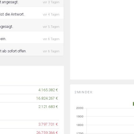
st angesagt.
vor 3 Tagen
ist die Antwort.
vor 4 Tagen
angesagt.
vor 5 Tagen
ein.
vor 6 Tagen
 ab sofort offen.
vor 6 Tagen
4.165.382 €
2MINDEX:
16.824.267 €
2.121.683 €
3.797.701 €
26.759.366 €