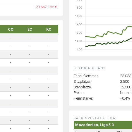
23.667.186 €
CC
EC
KC
-
-
-
-
-
-
-
-
-
-
-
-
STADION & FANS:
-
-
-
Fanaufkommen:
23.033
-
-
-
Sitzplätze:
2.500
Stehplätze:
12.500
-
-
-
Preise:
Normal
-
-
-
Heimstärke:
+0.4%
-
-
-
-
-
-
SAISONVERLAUF LIGA:
-
-
-
Mazedonien, Liga 5.3
-
-
-