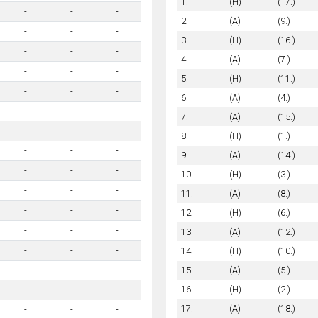
1.
(H)
(17.)
-
-
-
2.
(A)
(9.)
-
-
-
3.
(H)
(16.)
-
-
-
4.
(A)
(7.)
-
-
-
5.
(H)
(11.)
-
-
-
6.
(A)
(4.)
-
-
-
7.
(A)
(15.)
-
-
-
8.
(H)
(1.)
-
-
-
9.
(A)
(14.)
-
-
-
10.
(H)
(3.)
-
-
-
11.
(A)
(8.)
-
-
-
12.
(H)
(6.)
-
-
-
13.
(A)
(12.)
-
-
-
14.
(H)
(10.)
15.
(A)
(5.)
-
-
-
16.
(H)
(2.)
-
-
-
17.
(A)
(18.)
-
-
-