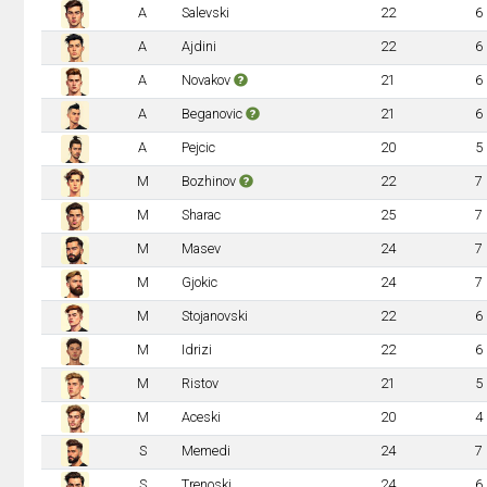
A
Salevski
22
6
A
Ajdini
22
6
A
Novakov
21
6
A
Beganovic
21
6
A
Pejcic
20
5
M
Bozhinov
22
7
M
Sharac
25
7
M
Masev
24
7
M
Gjokic
24
7
M
Stojanovski
22
6
M
Idrizi
22
6
M
Ristov
21
5
M
Aceski
20
4
S
Memedi
24
7
S
Trenoski
24
6