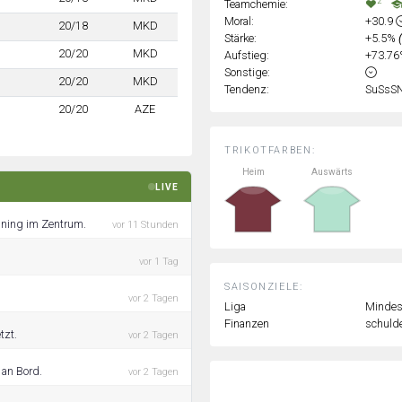
2
Teamchemie:
Moral:
+30.9
20/18
MKD
Stärke:
+5.5%
20/20
MKD
Aufstieg:
+73.7
Sonstige:
20/20
MKD
Tendenz:
SuSsS
20/20
AZE
TRIKOTFARBEN:
Heim
Auswärts
LIVE
aining im Zentrum.
vor 11 Stunden
vor 1 Tag
SAISONZIELE:
vor 2 Tagen
Liga
Mindest
Finanzen
schulde
tzt.
vor 2 Tagen
 an Bord.
vor 2 Tagen