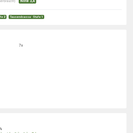
Note 3,4
verbraucht)
ufe 2
Tausendsassa · Stufe 1
7x
0%