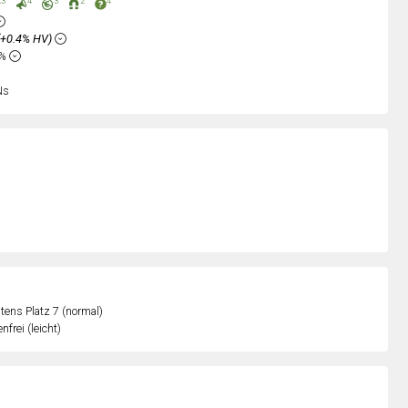
3
4
3
2
4
(+0.4% HV)
6%
Ns
ens Platz 7 (normal)
nfrei (leicht)