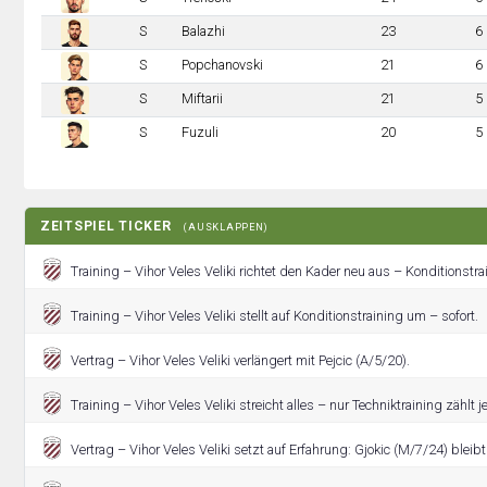
S
Balazhi
23
6
S
Popchanovski
21
6
S
Miftarii
21
5
S
Fuzuli
20
5
ZEITSPIEL TICKER
(AUSKLAPPEN)
Training – Vihor Veles Veliki richtet den Kader neu aus – Konditionstr
Training – Vihor Veles Veliki stellt auf Konditionstraining um – sofort.
Vertrag – Vihor Veles Veliki verlängert mit Pejcic (A/5/20).
Training – Vihor Veles Veliki streicht alles – nur Techniktraining zählt je
Vertrag – Vihor Veles Veliki setzt auf Erfahrung: Gjokic (M/7/24) bleibt