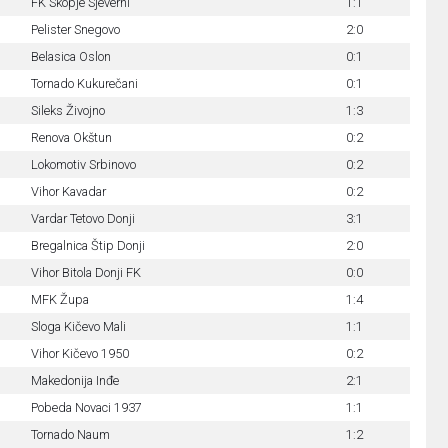
FK Skopje Sjeverni
1:1
Pelister Snegovo
2:0
Belasica Oslon
0:1
Tornado Kukurečani
0:1
Sileks Živojno
1:3
Renova Okštun
0:2
Lokomotiv Srbinovo
0:2
Vihor Kavadar
0:2
Vardar Tetovo Donji
3:1
Bregalnica Štip Donji
2:0
Vihor Bitola Donji FK
0:0
MFK Župa
1:4
Sloga Kičevo Mali
1:1
Vihor Kičevo 1950
0:2
Makedonija Inđe
2:1
Pobeda Novaci 1937
1:1
Tornado Naum
1:2