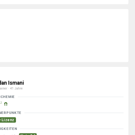
dan Ismani
ainer · 41 Jahre
MCHEMIE
2
NERPUNKTE
-Lizenz
IGKEITEN