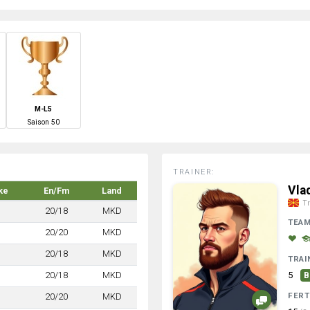
M-L5
S
aison
50
TRAINER:
Vla
ke
En/Fm
Land
Tr
20/18
MKD
TEA
20/20
MKD
20/18
MKD
TRAI
20/18
MKD
5
B
FERT
20/20
MKD