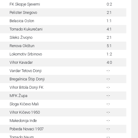
FK Skopje Sjeverni
0:2
Pelister Snegovo
2:1
Belasica Oslon
1:1
Tornado Kukurečani
4:1
Sileks Živojno
2:1
Renova Okštun
5:1
Lokomotiv Srbinovo
1:2
Vihor Kavadar
4:0
Vardar Tetovo Donji
-:-
Bregalnica Štip Donji
-:-
Vihor Bitola Donji FK
-:-
MFK Župa
-:-
Sloga Kičevo Mali
-:-
Vihor Kičevo 1950
-:-
Makedonija Inđe
-:-
Pobeda Novaci 1937
-:-
Tornado Naum
-:-