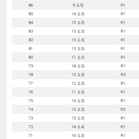
86
9. (L5)
R1
85
14. (L5)
R1
84
15. (L5)
R1
83
15. (L5)
R1
82
15. (L5)
R1
81
15. (L5)
R1
80
17. (L5)
R1
79
18. (L5)
R1
78
13. (L5)
R3
77
12. (L5)
R1
76
11. (L5)
R1
75
14. (L5)
R1
74
15. (L5)
R2
73
13. (L5)
R1
72
14. (L4)
R1
71
16. (L3)
R1