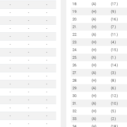
18.
(A)
(17.)
-
-
-
19.
(H)
(9.)
-
-
-
20.
(A)
(16.)
-
-
-
21.
(H)
(7.)
-
-
-
22.
(A)
(11.)
-
-
-
23.
(H)
(4.)
-
-
-
24.
(H)
(15.)
-
-
-
25.
(A)
(1.)
-
-
-
26.
(H)
(14.)
-
-
-
27.
(A)
(3.)
-
-
-
28.
(H)
(8.)
-
-
-
29.
(A)
(6.)
-
-
-
30.
(H)
(12.)
-
-
-
31.
(A)
(10.)
-
-
-
32.
(H)
(5.)
-
-
-
33.
(A)
(2.)
-
-
-
34.
(H)
(18.)