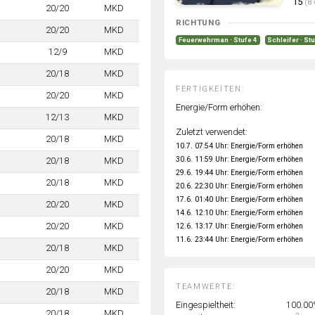
15
(8 
20/20
MKD
RICHTUNG
20/20
MKD
Feuerwehrman · Stufe 4
Schleifer · St
12/9
MKD
20/18
MKD
FERTIGKEITEN:
20/20
MKD
Energie/Form erhöhen:
12/13
MKD
Zuletzt verwendet:
20/18
MKD
10.7. 07:54 Uhr: Energie/Form erhöhen
30.6. 11:59 Uhr: Energie/Form erhöhen
20/18
MKD
29.6. 19:44 Uhr: Energie/Form erhöhen
20/18
MKD
20.6. 22:30 Uhr: Energie/Form erhöhen
17.6. 01:40 Uhr: Energie/Form erhöhen
20/20
MKD
14.6. 12:10 Uhr: Energie/Form erhöhen
20/20
MKD
12.6. 13:17 Uhr: Energie/Form erhöhen
11.6. 23:44 Uhr: Energie/Form erhöhen
20/18
MKD
20/20
MKD
TEAMWERTE:
20/18
MKD
Eingespieltheit:
100.0
20/18
MKD