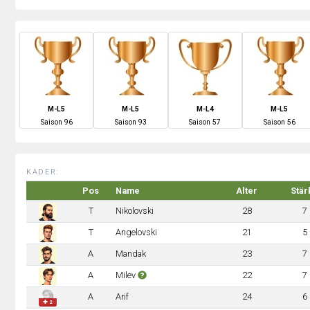
M-L5
M-L5
M-L4
M-L5
S
aison
96
S
aison
93
S
aison
57
S
aison
56
KADER:
Pos
Name
Alter
Stär
T
Nikolovski
28
7
T
Angelovski
21
5
A
Mandak
23
7
A
Milev
22
7
A
Arif
24
6
✚ 2