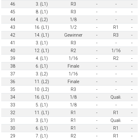
46
3. (L1)
R3
-
-
-
45
8. (L1)
R3
-
-
-
44
4. (L2)
1/8
-
-
-
43
16. (L1)
1/2
-
R1
-
42
14. (L1)
Gewinner
-
R3
-
41
3. (L1)
R3
-
-
-
40
12. (L1)
R2
-
1/16
-
39
4. (L1)
1/16
-
R2
-
38
6. (L1)
Finale
-
-
-
37
3. (L2)
1/16
-
-
-
36
11. (L2)
Finale
-
-
-
35
10. (L2)
R3
-
-
-
34
16. (L1)
1/8
-
Quali.
-
33
5. (L1)
1/8
-
-
-
32
11. (L1)
R1
-
R1
-
31
3. (L1)
R1
-
Quali.
-
30
6. (L1)
R1
-
R1
-
29
7. (L1)
R2
-
R1
-