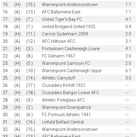
15.
(H)
(15.)
Warrenpoint Andersonstown
1:1
16.
(A)
(13.)
AFC Ballymena East
1:1
17.
(H)
(7.)
United Tiger's Bay FC
4:1
18.
(A)
(1.)
United Bridgend United 1925
0:4
19.
(H)
(11.)
Carrick Sydenham 2009
2:0
20.
(A)
(12.)
AFC Hilltown AFC
2:1
21.
(H)
(3.)
Portadown Castlereagh Lower
4:1
22.
(A)
(8.)
FC Glenarm 1967
2:0
23.
(H)
(5.)
Warrenpoint Garrison FC
2:0
24.
(A)
(10.)
Warrenpoint Castlereagh Upper
6:1
25.
(H)
(14.)
Athletic Carryduff
3:0
26.
(A)
(17.)
Crusaders Kinhilt 1922
-:-
27.
(H)
(18.)
Crusaders Bangor Lower AFC
-:-
28.
(A)
(9.)
Athletic Poleglass AFC
-:-
29.
(H)
(2.)
Warrenpoint Downpatrick
-:-
30.
(A)
(6.)
FC Portrush Athletic 1941
-:-
31.
(H)
(16.)
Linfield Belfast Central
-:-
32.
(A)
(15.)
Warrenpoint Andersonstown
-:-
33.
(H)
(13.)
AFC Ballymena East
-:-