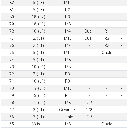
82
5. (L3)
1/16
-
-
-
81
5. (L3)
R2
-
-
-
80
18. (L2)
R3
-
-
-
79
18. (L1)
1/8
-
-
-
78
10. (L1)
1/4
Quali.
R1
-
77
2. (L1)
1/16
Quali.
R3
-
76
2. (L1)
1/2
-
R2
-
75
5. (L1)
1/16
-
Quali.
-
74
5. (L1)
1/8
-
-
-
73
10. (L1)
1/8
-
-
-
72
7. (L1)
R3
-
-
-
71
10. (L1)
R3
-
-
-
70
13. (L1)
1/16
-
-
-
69
13. (L1)
R1
-
-
-
68
11. (L1)
1/8
GP
-
-
67
2. (L1)
Gewinner
1/8
-
-
66
3. (L1)
Finale
GP
-
-
65
Meister
1/8
-
Finale
-