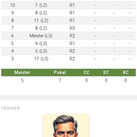
10
7. (L2)
R1
-
-
-
9
8. (L2)
R1
-
-
-
8
11. (L2)
R1
-
-
-
7
8. (L2)
R3
-
-
-
6
Meister (L3)
R2
-
-
-
5
9. (L3)
R1
-
-
-
4
5. (L3)
R2
-
-
-
3
17. (L3)
R2
-
-
-
Meister
Pokal
CC
EC
KC
5
7
0
0
0
TRAINER: