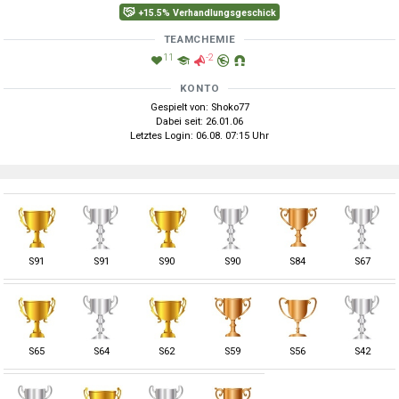
+15.5% Verhandlungsgeschick
TEAMCHEMIE
11
-2
KONTO
Gespielt von: Shoko77
Dabei seit: 26.01.06
Letztes Login: 06.08. 07:15 Uhr
S
91
S
91
S
90
S
90
S
84
S
67
S
65
S
64
S
62
S
59
S
56
S
42