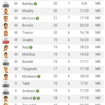
M
20
7
6/8
NIR
Barkley
TL (2)
M
Murphy
20
7
17/20
NIR
M
21
7
17/18
NIR
McCrory
M
Brooke
20
6
20/20
NIR
M
Trainor
20
6
16/18
NIR
M
Quigley
19
6
16/20
NIR
✚ 14
M
19
5
18/20
NIR
Reid
M
McKillop
19
5
19/20
NIR
M
Beckett
19
5
17/17
NIR
TL (2)
M
Fitzgerald
17
4
17/18
NIR
S
20
6
18/20
NIR
McAleese
S
Tabb
19
6
7/10
NIR
TL (2)
S
19
5
17/20
NIR
Andrews
TL (2)
S
18
5
17/19
NIR
Abbott