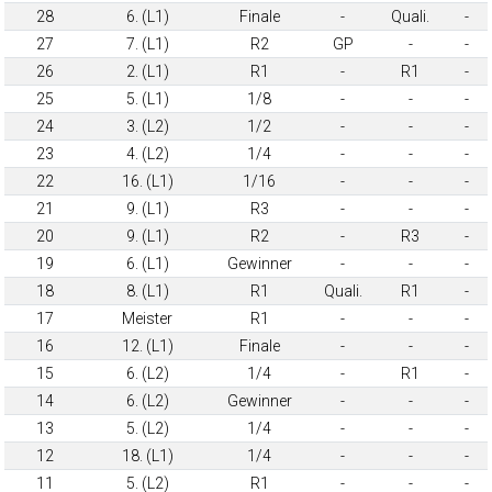
28
6. (L1)
Finale
-
Quali.
-
27
7. (L1)
R2
GP
-
-
26
2. (L1)
R1
-
R1
-
25
5. (L1)
1/8
-
-
-
24
3. (L2)
1/2
-
-
-
23
4. (L2)
1/4
-
-
-
22
16. (L1)
1/16
-
-
-
21
9. (L1)
R3
-
-
-
20
9. (L1)
R2
-
R3
-
19
6. (L1)
Gewinner
-
-
-
18
8. (L1)
R1
Quali.
R1
-
17
Meister
R1
-
-
-
16
12. (L1)
Finale
-
-
-
15
6. (L2)
1/4
-
R1
-
14
6. (L2)
Gewinner
-
-
-
13
5. (L2)
1/4
-
-
-
12
18. (L1)
1/4
-
-
-
11
5. (L2)
R1
-
-
-