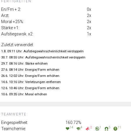
FERTIGKEITEN:
En/Fm + 2:
0x
Arzt:
2x
Moral +25%:
2x
Stärke +1:
2x
Aufstiegswsk. x2:
1x
Zuletzt verwendet:
1.8. 09:11 Uhr: Aufstiegswahrscheinlichkeit verdoppeln
30.7. 08:55 Uhr: Aufstiegswahrscheinlichkeit verdoppeln
29.7. 08:16 Uhr: Stärke erhöhen
27.6. 08:14 Uhr: Energie/Form erhöhen
26.6. 12:02 Uhr: Energie/Form erhöhen
14.6. 10:16 Uhr: Verletzungen entfernen
12.6. 10:46 Uhr: Energie/Form erhöhen
10.6. 09:35 Uhr: Moral erhöhen
TEAMWERTE:
Eingespieltheit:
160.72%
14
4
-2
1
5
11
Teamchemie: