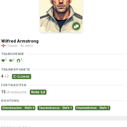
Wilfred Armstrong
Trainer · 45 Jahre
TEAMCHEMIE
3
3
4
TRAINERPUNKTE
4
+2
C-Lizenz
FERTIGKEITEN
15
Note 3,4
(8 verbraucht)
RICHTUNG
Gleichmacher · Stufe 4
Tausendsassa · Stufe 1
Feuerwehrman · Stufe 1