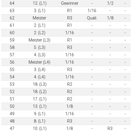
64
12. (L1)
Gewinner
-
1/2
-
63
3. (L1)
R1
1/16
-
-
62
Meister
R3
Quali.
1/8
-
61
2. (L1)
R1
-
-
-
60
2. (L2)
1/16
-
-
-
59
Meister (L3)
R1
-
-
-
58
5. (L3)
R3
-
-
-
57
4. (L3)
1/16
-
-
-
56
Meister (L4)
1/16
-
-
-
55
3. (L4)
R3
-
-
-
54
4. (L4)
1/16
-
-
-
53
18. (L3)
R2
-
-
-
52
18. (L2)
R2
-
-
-
51
17. (L1)
R2
-
-
-
50
13. (L1)
1/8
-
-
-
49
9. (L1)
1/16
-
-
-
48
8. (L1)
R3
-
-
-
47
10. (L1)
1/8
-
R3
-