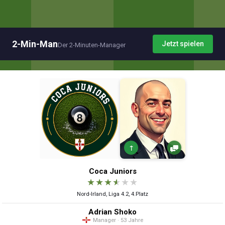
2-Min-Man
Jetzt spielen
Der 2-Minuten-Manager
↑
Coca Juniors
★
★
★
★
★
★
Nord-Irland, Liga 4.2, 4.Platz
Adrian Shoko
Manager · 53 Jahre