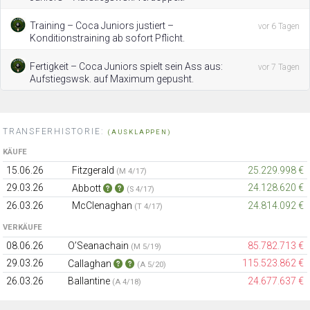
Training – Coca Juniors justiert –
vor 6 Tagen
Konditionstraining ab sofort Pflicht.
Fertigkeit – Coca Juniors spielt sein Ass aus:
vor 7 Tagen
Aufstiegswsk. auf Maximum gepusht.
TRANSFERHISTORIE:
(AUSKLAPPEN)
KÄUFE
15.06.26
Fitzgerald
25.229.998 €
(M 4/17)
29.03.26
24.128.620 €
Abbott
(S 4/17)
26.03.26
McClenaghan
24.814.092 €
(T 4/17)
VERKÄUFE
08.06.26
O’Seanachain
85.782.713 €
(M 5/19)
29.03.26
115.523.862 €
Callaghan
(A 5/20)
26.03.26
Ballantine
24.677.637 €
(A 4/18)