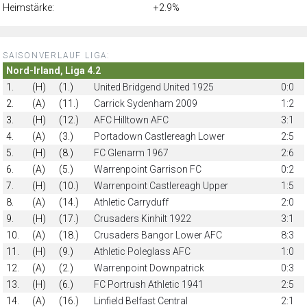
Heimstärke:
+2.9%
SAISONVERLAUF LIGA:
Nord-Irland, Liga 4.2
1.
(H)
(1.)
United Bridgend United 1925
0:0
2.
(A)
(11.)
Carrick Sydenham 2009
1:2
3.
(H)
(12.)
AFC Hilltown AFC
3:1
4.
(A)
(3.)
Portadown Castlereagh Lower
2:5
5.
(H)
(8.)
FC Glenarm 1967
2:6
6.
(A)
(5.)
Warrenpoint Garrison FC
0:2
7.
(H)
(10.)
Warrenpoint Castlereagh Upper
1:5
8.
(A)
(14.)
Athletic Carryduff
2:0
9.
(H)
(17.)
Crusaders Kinhilt 1922
3:1
10.
(A)
(18.)
Crusaders Bangor Lower AFC
8:3
11.
(H)
(9.)
Athletic Poleglass AFC
1:0
12.
(A)
(2.)
Warrenpoint Downpatrick
0:3
13.
(H)
(6.)
FC Portrush Athletic 1941
2:5
14.
(A)
(16.)
Linfield Belfast Central
2:1