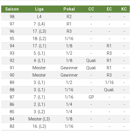
Saison
Liga
Pokal
CC
EC
KC
98
L4
R2
-
-
-
97
7. (L4)
R1
-
-
-
96
17. (L3)
R3
-
-
-
95
18. (L2)
1/16
-
-
-
94
17. (L1)
1/8
-
R1
-
93
5. (L1)
1/2
-
R3
-
92
4. (L1)
1/8
Quali.
R1
-
91
Meister
Gewinner
Quali.
R1
-
90
Meister
Gewinner
-
R3
-
89
3. (L1)
1/2
-
1/16
-
88
3. (L1)
1/16
-
Quali.
-
87
7. (L1)
1/16
GP
-
-
86
2. (L1)
1/4
-
-
-
85
3. (L2)
1/4
-
-
-
84
Meister (L3)
1/8
-
-
-
83
16. (L2)
1/16
-
-
-