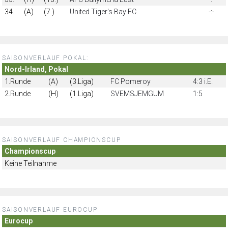
34.
(A)
(7.)
United Tiger's Bay FC
-:-
SAISONVERLAUF POKAL:
Nord-Irland, Pokal
1.Runde
(A)
(3.Liga)
FC Pomeroy
4:3 i.E.
2.Runde
(H)
(1.Liga)
SVEMSJEMGUM
1:5
SAISONVERLAUF CHAMPIONSCUP
Championscup
Keine Teilnahme
SAISONVERLAUF EUROCUP
Eurocup