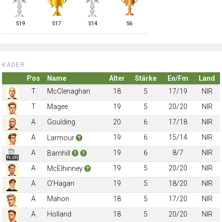
S
19
S
17
S
14
S
6
KADER:
Pos
Name
Alter
Stärke
En/Fm
Land
T
McClenaghan
18
5
17/19
NIR
T
Magee
19
5
20/20
NIR
A
Goulding
20
6
17/18
NIR
A
19
6
15/14
NIR
Larmour
A
19
6
8/7
NIR
Barnhill
TL (2)
A
19
5
20/20
NIR
McElhinney
A
O’Hagan
19
5
18/20
NIR
A
Mahon
18
5
17/20
NIR
A
Holland
18
5
20/20
NIR