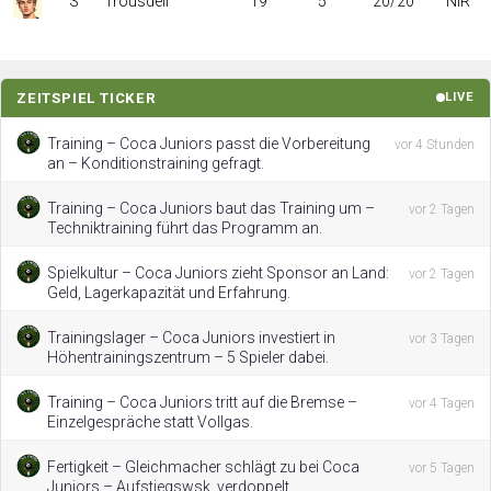
S
Trousdell
19
5
20/20
NIR
ZEITSPIEL TICKER
LIVE
Training – Coca Juniors passt die Vorbereitung
vor 4 Stunden
an – Konditionstraining gefragt.
Training – Coca Juniors baut das Training um –
vor 2 Tagen
Techniktraining führt das Programm an.
Spielkultur – Coca Juniors zieht Sponsor an Land:
vor 2 Tagen
Geld, Lagerkapazität und Erfahrung.
Trainingslager – Coca Juniors investiert in
vor 3 Tagen
Höhentrainingszentrum – 5 Spieler dabei.
Training – Coca Juniors tritt auf die Bremse –
vor 4 Tagen
Einzelgespräche statt Vollgas.
Fertigkeit – Gleichmacher schlägt zu bei Coca
vor 5 Tagen
Juniors – Aufstiegswsk. verdoppelt.