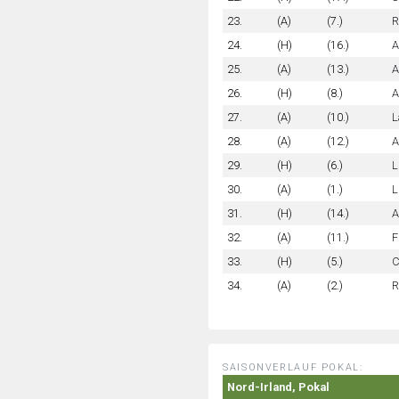
23.
(A)
(7.)
R
24.
(H)
(16.)
A
25.
(A)
(13.)
A
26.
(H)
(8.)
A
27.
(A)
(10.)
L
28.
(A)
(12.)
A
29.
(H)
(6.)
L
30.
(A)
(1.)
L
31.
(H)
(14.)
A
32.
(A)
(11.)
F
33.
(H)
(5.)
C
34.
(A)
(2.)
R
SAISONVERLAUF POKAL:
Nord-Irland, Pokal