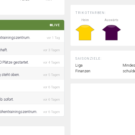
TRIKOTFARBEN:
Heim
Auswärts
LIVE
ntrainingszentrum.
vor 1 Tag
haft.
vor 3 Tagen
SAISONZIELE:
 Plätze gestartet.
vor 4 Tagen
Liga
Mindest
Finanzen
schulde
 steht oben.
vor 5 Tagen
vor 6 Tagen
b sofort.
vor 6 Tagen
 Höhentrainingszentrum.
vor 6 Tagen