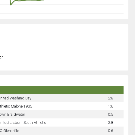
och
nited Washing Bay
2:8
thletic Malone 1935
1:6
own Braidwater
0:5
nited Lisburn South Athletic
2:8
C Glenariffe
0:6