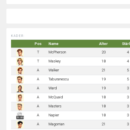
KADER:
Pos
Name
Alter
Stär
T
McPherson
20
4
T
Maskey
18
4
A
Walker
21
5
A
Taburanescu
19
5
A
Ward
19
3
A
McQuaid
18
3
A
Masters
18
3
A
Napier
18
3
TL (3)
A
Magorrian
21
3