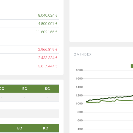
8.040.024 €
4.800.001 €
11.602.166 €
2.966.819 €
2MINDEX:
2.433.334 €
3.617.447 €
CC
EC
KC
-
-
-
-
-
-
EC
KC