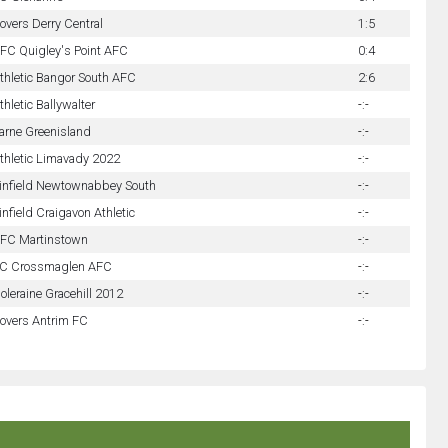
overs Derry Central
1:5
FC Quigley's Point AFC
0:4
thletic Bangor South AFC
2:6
thletic Ballywalter
-:-
arne Greenisland
-:-
thletic Limavady 2022
-:-
infield Newtownabbey South
-:-
infield Craigavon Athletic
-:-
FC Martinstown
-:-
C Crossmaglen AFC
-:-
oleraine Gracehill 2012
-:-
overs Antrim FC
-:-