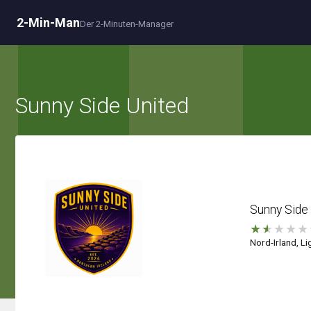
2-Min-Man
Der 2-Minuten-Manager
Sunny Side United
Sunny Side
★
★
★
★
★
Nord-Irland, Li