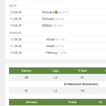
KÄUFE
12.06.26
McQuaid
(M 2/17)
11.06.26
McQuaid
(A 2/18)
10.06.26
Rafferty
(M 4/20)
VERKÄUFE
11.06.26
Allister
(S 1/18)
11.06.26
Atwell
(S 1/19)
10.06.26
Fleming
(T 4/29)
Saison
Liga
Pokal
98
L5
R1
SC Marasesti (Rumänien)
97
L2
R2
Meister
Pokal
CC