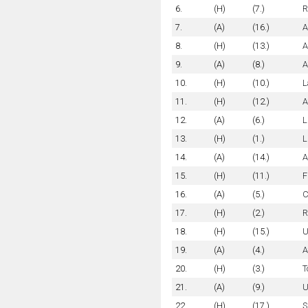
6.
(H)
(7.)
R
7.
(A)
(16.)
A
8.
(H)
(13.)
A
9.
(A)
(8.)
A
10.
(H)
(10.)
L
11.
(H)
(12.)
A
12.
(A)
(6.)
L
13.
(H)
(1.)
L
14.
(A)
(14.)
A
15.
(H)
(11.)
F
16.
(A)
(5.)
C
17.
(H)
(2.)
R
18.
(H)
(15.)
U
19.
(A)
(4.)
A
20.
(H)
(3.)
T
21.
(A)
(9.)
U
22.
(H)
(17.)
S