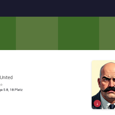
 United
★
ga 5.8, 18.Platz
↓