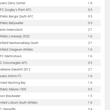
overs Derry Central
1:6
FC Quigley's Point AFC
0:5
thletic Bangor South AFC
0:5
thletic Ballywalter
0:5
arne Greenisland
2:7
thletic Limavady 2022
1:6
infield Newtownabbey South
2:7
infield Craigavon Athletic
1:6
FC Martinstown
1:6
C Crossmaglen AFC
0:5
oleraine Gracehill 2012
2:7
overs Antrim FC
1:6
nited Washing Bay
1:6
thletic Malone 1935
0:5
own Braidwater
1:5
nited Lisburn South Athletic
1:6
C Glenariffe
0:4