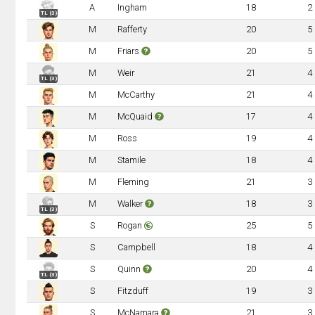
A
Ingham
18
2
TL (3)
M
Rafferty
20
5
M
Friars
20
5
M
Weir
21
4
TL (3)
M
McCarthy
21
4
M
McQuaid
17
4
M
Ross
19
4
M
Stamile
18
4
M
Fleming
21
3
M
Walker
18
3
TL (3)
S
Rogan
25
5
S
Campbell
18
4
S
Quinn
20
4
TL (3)
S
Fitzduff
19
3
S
McNamara
21
3