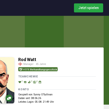
Jetzt spielen
Rod Watt
Manager · 45 Jahre
+11% Verhandlungsgeschick
TEAMCHEMIE
2
3
4
KONTO
Gespielt von: Sunny O’Sullivan
Dabei seit: 08.06.26
Letztes Login: 05.08. 21:49 Uhr