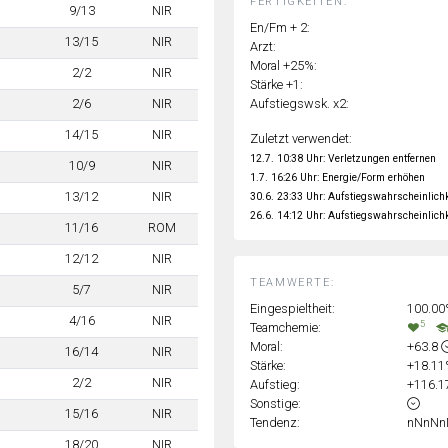
FERTIGKEITEN:
9/13
NIR
En/Fm + 2:
13/15
NIR
Arzt:
Moral +25%:
2/2
NIR
Stärke +1:
Aufstiegswsk. x2:
2/6
NIR
14/15
NIR
Zuletzt verwendet:
12.7. 10:38 Uhr: Verletzungen entfernen
10/9
NIR
1.7. 16:26 Uhr: Energie/Form erhöhen
13/12
NIR
30.6. 23:33 Uhr: Aufstiegswahrscheinlich
26.6. 14:12 Uhr: Aufstiegswahrscheinlich
11/16
ROM
12/12
NIR
TEAMWERTE:
5/7
NIR
Eingespieltheit:
100.0
4/16
NIR
5
Teamchemie:
Moral:
+63.8
16/14
NIR
Stärke:
+18.1
2/2
NIR
Aufstieg:
+116.
Sonstige:
15/16
NIR
Tendenz:
nNnNn
18/20
NIR