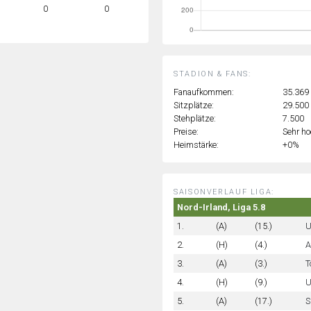
0
0
STADION & FANS:
Fanaufkommen:
35.369
Sitzplätze:
29.500
Stehplätze:
7.500
Preise:
Sehr h
Heimstärke:
+0%
SAISONVERLAUF LIGA:
Nord-Irland, Liga 5.8
1.
(A)
(15.)
U
2.
(H)
(4.)
A
3.
(A)
(3.)
T
4.
(H)
(9.)
U
5.
(A)
(17.)
S