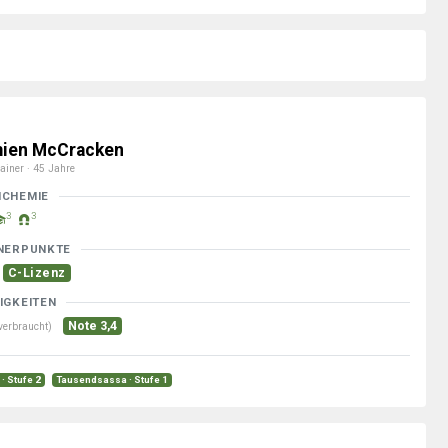
ien McCracken
ainer · 45 Jahre
MCHEMIE
3
3
NERPUNKTE
C-Lizenz
IGKEITEN
Note 3,4
verbraucht)
· Stufe 2
Tausendsassa · Stufe 1