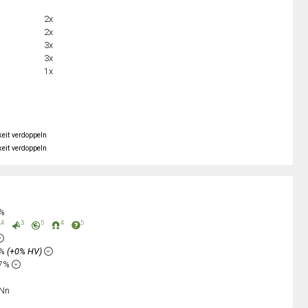
2x
2x
3x
3x
1x
keit verdoppeln
keit verdoppeln
0%
4
3
5
4
5
1%
(+0% HV)
17%
Nn