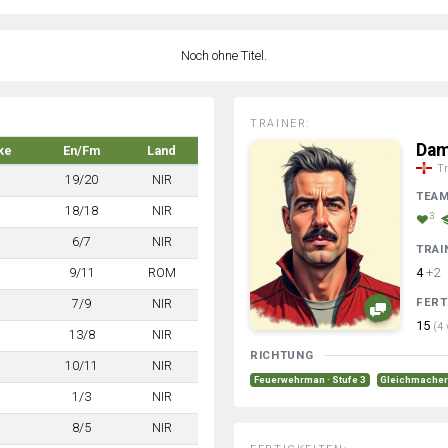
Noch ohne Titel.
TRAINER:
Dam
ke
En/Fm
Land
Tr
19/20
NIR
TEA
18/18
NIR
3
6/7
NIR
TRAI
9/11
ROM
4
+2
FERT
7/9
NIR
15
(4 
13/8
NIR
RICHTUNG
10/11
NIR
Feuerwehrman · Stufe 3
Gleichmacher 
1/3
NIR
8/5
NIR