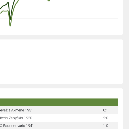
evėžis Akmenė 1931
0:1
iteris Zapyškis 1920
2:0
C Raudondvaris 1941
1:0