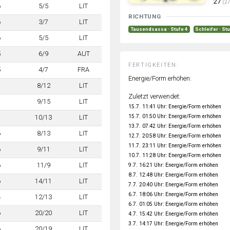
27
(27
6
5/5
LIT
RICHTUNG
6
3/7
LIT
Tausendsassa · Stufe 4
Schleifer · St
6
5/5
LIT
5
6/9
AUT
FERTIGKEITEN:
5
4/7
FRA
Energie/Form erhöhen:
7
8/12
LIT
Zuletzt verwendet:
7
9/15
LIT
15.7. 11:41 Uhr: Energie/Form erhöhen
15.7. 01:50 Uhr: Energie/Form erhöhen
7
10/13
LIT
13.7. 07:42 Uhr: Energie/Form erhöhen
6
8/13
LIT
12.7. 20:58 Uhr: Energie/Form erhöhen
11.7. 23:11 Uhr: Energie/Form erhöhen
6
9/11
LIT
10.7. 11:28 Uhr: Energie/Form erhöhen
6
11/9
LIT
9.7. 16:21 Uhr: Energie/Form erhöhen
8.7. 12:48 Uhr: Energie/Form erhöhen
6
14/11
LIT
7.7. 20:40 Uhr: Energie/Form erhöhen
6.7. 18:06 Uhr: Energie/Form erhöhen
4
12/13
LIT
6.7. 01:05 Uhr: Energie/Form erhöhen
6
20/20
LIT
4.7. 15:42 Uhr: Energie/Form erhöhen
3.7. 14:17 Uhr: Energie/Form erhöhen
6
20/19
LIT