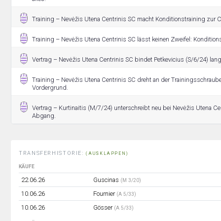
Training – Nevėžis Utena Centrinis SC macht Konditionstraining zur 
Training – Nevėžis Utena Centrinis SC lässt keinen Zweifel: Konditionst
Vertrag – Nevėžis Utena Centrinis SC bindet Petkevicius (S/6/24) langf
Training – Nevėžis Utena Centrinis SC dreht an der Trainingsschraube
Vordergrund.
Vertrag – Kurtinaitis (M/7/24) unterschreibt neu bei Nevėžis Utena Ce
Abgang.
TRANSFERHISTORIE:
(AUSKLAPPEN)
KÄUFE
22.06.26
Guscinas
(M 3/20)
10.06.26
Fournier
(A 5/33)
10.06.26
Gösser
(A 5/33)