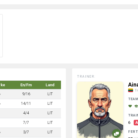
TRAINER:
Ain
rke
En/Fm
Land
Tr
6
9/16
LIT
TEA
6
14/11
LIT
7
4/4
LIT
TRAI
7
7/7
LIT
6
A
FERT
6
3/7
LIT