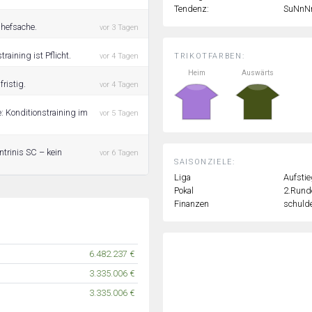
Tendenz:
SuNnN
Chefsache.
vor 3 Tagen
raining ist Pflicht.
TRIKOTFARBEN:
vor 4 Tagen
Heim
Auswärts
ristig.
vor 4 Tagen
: Konditionstraining im
vor 5 Tagen
ntrinis SC – kein
vor 6 Tagen
SAISONZIELE:
Liga
Aufstie
Pokal
2.Rund
Finanzen
schulde
6.482.237 €
3.335.006 €
3.335.006 €