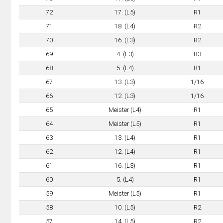
72
17. (L5)
R1
71
18. (L4)
R2
70
16. (L3)
R2
69
4. (L3)
R3
68
5. (L4)
R1
67
13. (L3)
1/16
66
12. (L3)
1/16
65
Meister (L4)
R1
64
Meister (L5)
R1
63
13. (L4)
R1
62
12. (L4)
R1
61
16. (L3)
R1
60
5. (L4)
R1
59
Meister (L5)
R1
58
10. (L5)
R2
57
14. (L5)
R2