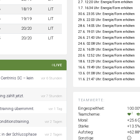
2.7. 12:20 Uhr: Energie/Form erhöhen
1.7. 16:34 Uhr: Energie/Form erhöhen
6
18/19
LIT
30.6. 23:35 Uhr: Energie/Form erhöhen
6
19/19
LIT
29.6. 22:03 Uhr: Energie/Form erhöhen
28.6. 14:05 Uhr: Energie/Form erhöhen
6
20/20
LIT
27.6. 19:01 Uhr: Energie/Form erhöhen
26.6. 21:43 Uhr: Energie/Form erhöhen
5
20/20
LIT
24.6. 02:08 Uhr: Energie/Form erhöhen
22.6. 16:09 Uhr: Energie/Form erhöhen
20.6. 12:52 Uhr: Energie/Form erhöhen
18.6. 13:29 Uhr: Energie/Form erhöhen
LIVE
16.6. 19:49 Uhr: Energie/Form erhöhen
13.6. 01:08 Uhr: Energie/Form erhöhen
 Centrinis SC – kein
vor 6 Stunden
11.6. 21:47 Uhr: Energie/Form erhöhen
ng zählt jetzt.
vor 7 Stunden
TEAMWERTE:
Eingespieltheit:
100.0
ktraining übernimmt.
vor 1 Tag
2
Teamchemie:
Moral:
+25.6
onditionstraining.
vor 2 Tagen
Stärke:
+13.5
Aufstieg:
+62.8
bt in der Schlussphase
vor 2 Tagen
Sonstige: