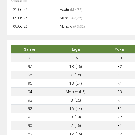
VERKÄUFE
21.06.26
Haxhi
(M 4/32)
09.06.26
Mardi
(A 3/32)
09.06.26
Mandic
(A 3/32)
Saison
Liga
Pokal
98
L5
R3
97
13. (L5)
R2
96
7. (L5)
R1
95
13. (L4)
R1
94
Meister (L5)
R3
93
8. (L5)
R1
92
16. (L4)
R1
91
8. (L4)
R2
90
2. (L5)
R1
89
12. (L5)
R2