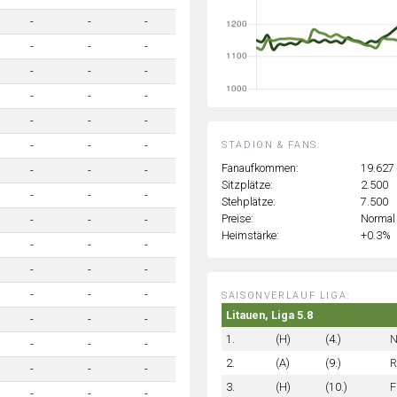
-
-
-
-
-
-
-
-
-
-
-
-
-
-
-
STADION & FANS:
-
-
-
Fanaufkommen:
19.627
-
-
-
Sitzplätze:
2.500
-
-
-
Stehplätze:
7.500
Preise:
Normal
-
-
-
Heimstärke:
+0.3%
-
-
-
-
-
-
-
-
-
SAISONVERLAUF LIGA:
Litauen, Liga 5.8
-
-
-
1.
(H)
(4.)
N
-
-
-
2.
(A)
(9.)
R
-
-
-
3.
(H)
(10.)
F
-
-
-