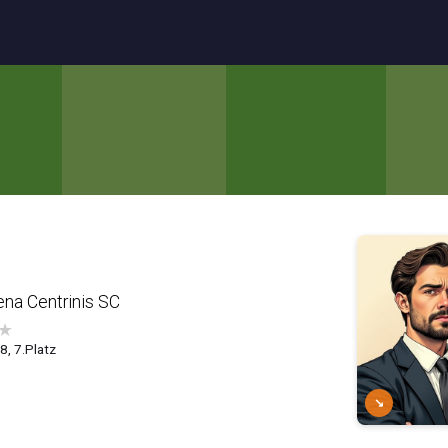
na Centrinis SC
★
.8, 7.Platz
↘