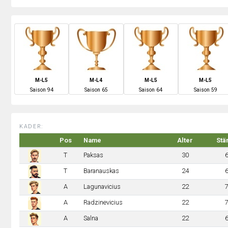
M-L5
M-L4
M-L5
M-L5
S
aison
94
S
aison
65
S
aison
64
S
aison
59
KADER:
Pos
Name
Alter
Stä
T
Paksas
30
T
Baranauskas
24
A
Lagunavicius
22
A
Radzinevicius
22
A
Salna
22