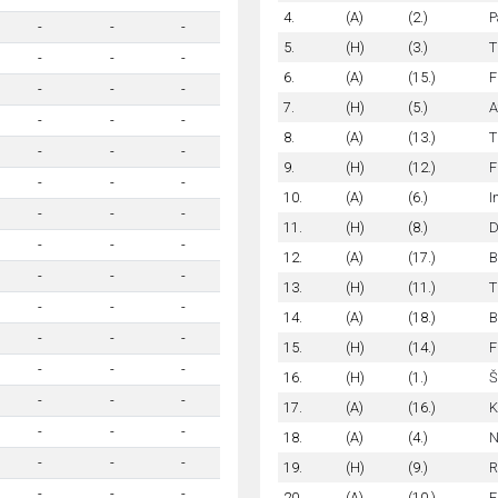
4.
(A)
(2.)
P
-
-
-
5.
(H)
(3.)
T
-
-
-
6.
(A)
(15.)
F
-
-
-
7.
(H)
(5.)
A
-
-
-
8.
(A)
(13.)
T
-
-
-
9.
(H)
(12.)
F
-
-
-
10.
(A)
(6.)
I
-
-
-
11.
(H)
(8.)
D
-
-
-
12.
(A)
(17.)
B
-
-
-
13.
(H)
(11.)
T
-
-
-
14.
(A)
(18.)
B
-
-
-
15.
(H)
(14.)
F
-
-
-
16.
(H)
(1.)
Š
-
-
-
17.
(A)
(16.)
K
-
-
-
18.
(A)
(4.)
N
-
-
-
19.
(H)
(9.)
R
-
-
-
20.
(A)
(10.)
F