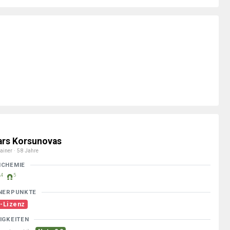
ars Korsunovas
ainer · 58 Jahre
MCHEMIE
4
5
NERPUNKTE
-Lizenz
IGKEITEN