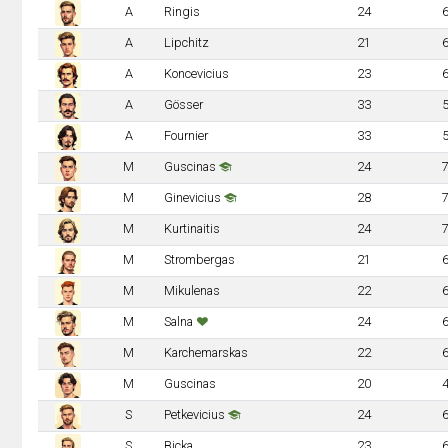
A
Ringis
24
A
Lipchitz
21
A
Koncevicius
23
A
Gösser
33
A
Fournier
33
M
Guscinas
24
M
Ginevicius
28
M
Kurtinaitis
24
M
Strombergas
21
M
Mikulenas
22
M
Salna
24
M
Karchemarskas
22
M
Guscinas
20
S
Petkevicius
24
S
Bicka
23