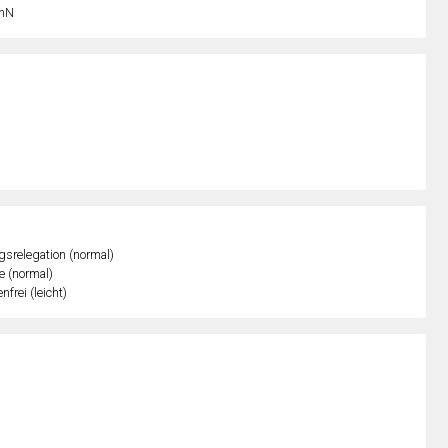
nN
gsrelegation (normal)
e (normal)
nfrei (leicht)