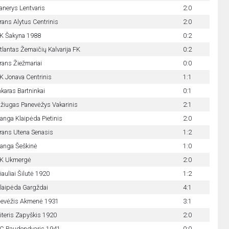
anerys Lentvaris
2:0
rans Alytus Centrinis
2:0
K Šakyna 1988
0:2
tlantas Žemaičių Kalvarija FK
0:2
rans Žiežmariai
0:0
K Jonava Centrinis
1:1
nkaras Bartninkai
0:1
žiugas Panevėžys Vakarinis
2:1
anga Klaipėda Pietinis
2:0
rans Utena Senasis
1:2
anga Šeškinė
1:0
K Ukmergė
2:0
iauliai Šilutė 1920
1:2
laipėda Gargždai
4:1
evėžis Akmenė 1931
3:1
iteris Zapyškis 1920
2:0
C Raudondvaris 1941
0:0