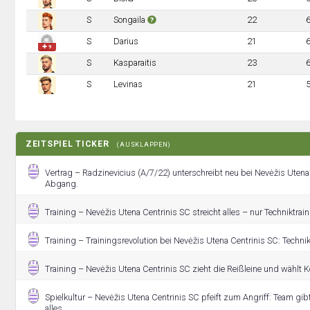
S
Songaila
22
S
Darius
21
✚ 9
S
Kasparaitis
23
S
Levinas
21
ZEITSPIEL TICKER
(AUSKLAPPEN)
Vertrag – Radzinevicius (A/7/22) unterschreibt neu bei Nevėžis Utena
Abgang.
Training – Nevėžis Utena Centrinis SC streicht alles – nur Techniktraini
Training – Trainingsrevolution bei Nevėžis Utena Centrinis SC: Techni
Training – Nevėžis Utena Centrinis SC zieht die Reißleine und wählt K
Spielkultur – Nevėžis Utena Centrinis SC pfeift zum Angriff: Team gi
alles.