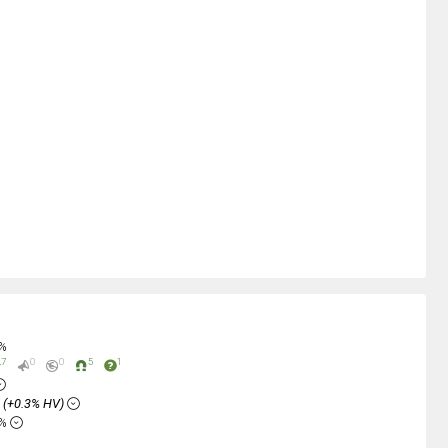
0%
7
0
0
5
1
%
(+0.3% HV)
8%