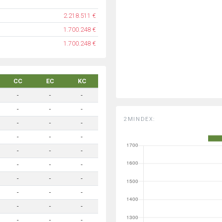
2.218.511 €
1.700.248 €
1.700.248 €
CC
EC
KC
-
-
-
-
-
-
2MINDEX:
-
-
-
-
-
-
-
-
-
-
-
-
-
-
-
-
-
-
-
-
-
-
-
-