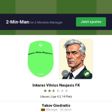
2-Min-Man
Jetzt spielen
Der 2-Minuten-Manager
→
Inkaras Vilnius Naujasis FK
★
★
★
★
★
★
Litauen, Liga 4.2, 14.Platz
Yakov Giedraitis
Manager · 59 Jahre