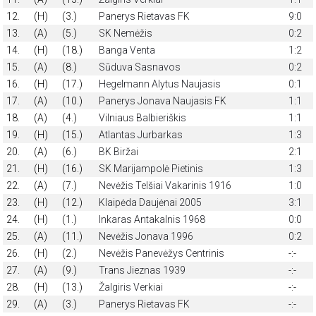
12.
(H)
(3.)
Panerys Rietavas FK
9:0
13.
(A)
(5.)
SK Nemėžis
0:2
14.
(H)
(18.)
Banga Venta
1:2
15.
(A)
(8.)
Sūduva Sasnavos
0:2
16.
(H)
(17.)
Hegelmann Alytus Naujasis
0:1
17.
(A)
(10.)
Panerys Jonava Naujasis FK
1:1
18.
(A)
(4.)
Vilniaus Balbieriškis
1:1
19.
(H)
(15.)
Atlantas Jurbarkas
1:3
20.
(A)
(6.)
BK Biržai
2:1
21.
(H)
(16.)
SK Marijampolė Pietinis
1:3
22.
(A)
(7.)
Nevėžis Telšiai Vakarinis 1916
1:0
23.
(H)
(12.)
Klaipėda Daujėnai 2005
3:1
24.
(H)
(1.)
Inkaras Antakalnis 1968
0:0
25.
(A)
(11.)
Nevėžis Jonava 1996
0:2
26.
(H)
(2.)
Nevėžis Panevėžys Centrinis
-:-
27.
(A)
(9.)
Trans Jieznas 1939
-:-
28.
(H)
(13.)
Žalgiris Verkiai
-:-
29.
(A)
(3.)
Panerys Rietavas FK
-:-