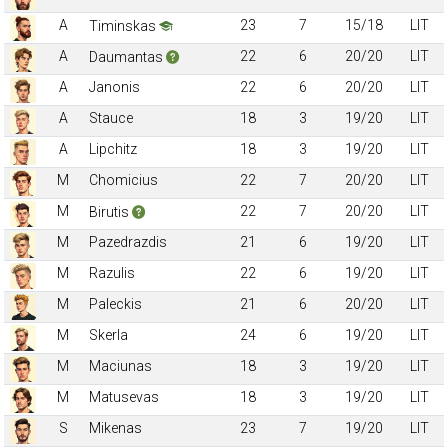
A
23
7
15/18
LIT
Timinskas
A
22
6
20/20
LIT
Daumantas
A
Janonis
22
6
20/20
LIT
A
Stauce
18
3
19/20
LIT
A
Lipchitz
18
3
19/20
LIT
M
Chomicius
22
7
20/20
LIT
M
22
7
20/20
LIT
Birutis
M
Pazedrazdis
21
6
19/20
LIT
M
Razulis
22
6
19/20
LIT
M
Paleckis
21
6
20/20
LIT
M
Skerla
24
6
19/20
LIT
M
Maciunas
18
3
19/20
LIT
M
Matusevas
18
3
19/20
LIT
S
Mikenas
23
7
19/20
LIT