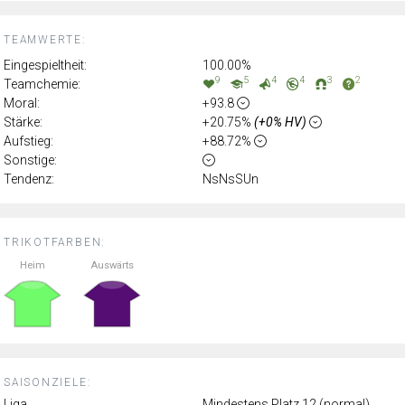
TEAMWERTE:
Eingespieltheit:
100.00%
9
5
4
4
3
2
Teamchemie:
Moral:
+93.8
Stärke:
+20.75%
(+0% HV)
Aufstieg:
+88.72%
Sonstige:
Tendenz:
NsNsSUn
TRIKOTFARBEN:
Heim
Auswärts
SAISONZIELE:
Liga
Mindestens Platz 12 (normal)