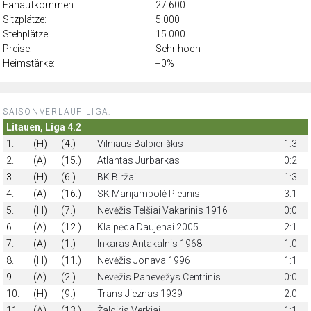
Fanaufkommen:
27.600
Sitzplätze:
5.000
Stehplätze:
15.000
Preise:
Sehr hoch
Heimstärke:
+0%
SAISONVERLAUF LIGA:
Litauen, Liga 4.2
1.
(H)
(4.)
Vilniaus Balbieriškis
1:3
2.
(A)
(15.)
Atlantas Jurbarkas
0:2
3.
(H)
(6.)
BK Biržai
1:3
4.
(A)
(16.)
SK Marijampolė Pietinis
3:1
5.
(H)
(7.)
Nevėžis Telšiai Vakarinis 1916
0:0
6.
(A)
(12.)
Klaipėda Daujėnai 2005
2:1
7.
(A)
(1.)
Inkaras Antakalnis 1968
1:0
8.
(H)
(11.)
Nevėžis Jonava 1996
1:1
9.
(A)
(2.)
Nevėžis Panevėžys Centrinis
0:0
10.
(H)
(9.)
Trans Jieznas 1939
2:0
11.
(A)
(13.)
Žalgiris Verkiai
1:1