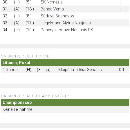
30.
(H)
(5.)
SK Nemėžis
-:-
31.
(A)
(18.)
Banga Venta
-:-
32.
(H)
(8.)
Sūduva Sasnavos
-:-
33.
(A)
(17.)
Hegelmann Alytus Naujasis
-:-
34.
(H)
(10.)
Panerys Jonava Naujasis FK
-:-
SAISONVERLAUF POKAL:
Litauen, Pokal
1.Runde
(H)
(3.Liga)
Klaipėda Telšiai Senasis
0:1
SAISONVERLAUF CHAMPIONSCUP
Championscup
Keine Teilnahme