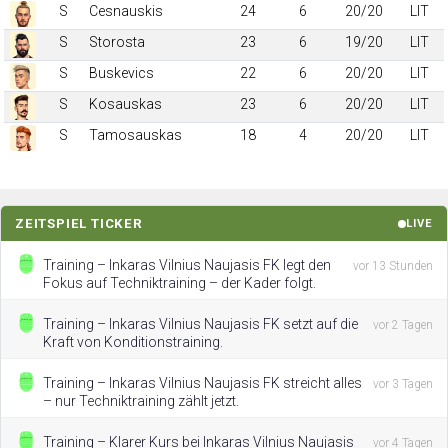
S
Cesnauskis
24
6
20/20
LIT
S
Storosta
23
6
19/20
LIT
S
Buskevics
22
6
20/20
LIT
S
Kosauskas
23
6
20/20
LIT
S
Tamosauskas
18
4
20/20
LIT
ZEITSPIEL TICKER
LIVE
Training – Inkaras Vilnius Naujasis FK legt den
vor 13 Stunden
Fokus auf Techniktraining – der Kader folgt.
Training – Inkaras Vilnius Naujasis FK setzt auf die
vor 2 Tagen
Kraft von Konditionstraining.
Training – Inkaras Vilnius Naujasis FK streicht alles
vor 3 Tagen
– nur Techniktraining zählt jetzt.
Training – Klarer Kurs bei Inkaras Vilnius Naujasis
vor 4 Tagen