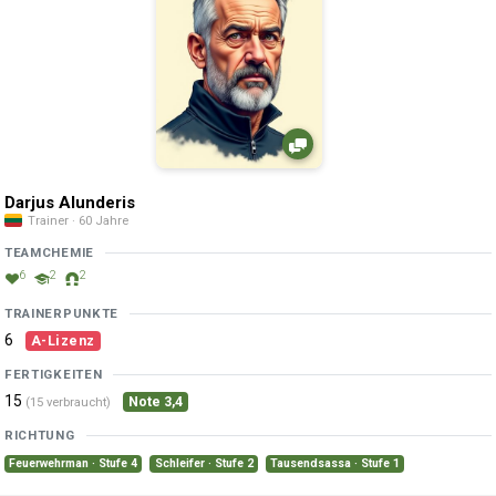
Darjus Alunderis
Trainer · 60 Jahre
TEAMCHEMIE
6
2
2
TRAINERPUNKTE
6
A-Lizenz
FERTIGKEITEN
15
Note 3,4
(15 verbraucht)
RICHTUNG
Feuerwehrman · Stufe 4
Schleifer · Stufe 2
Tausendsassa · Stufe 1