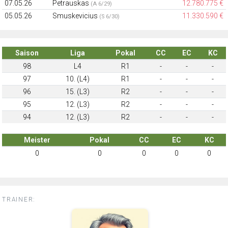
07.05.26
Petrauskas
12.780.775 €
(A 6/29)
05.05.26
Smuskevicius
11.330.590 €
(S 6/30)
Saison
Liga
Pokal
CC
EC
KC
98
L4
R1
-
-
-
97
10. (L4)
R1
-
-
-
96
15. (L3)
R2
-
-
-
95
12. (L3)
R2
-
-
-
94
12. (L3)
R2
-
-
-
Meister
Pokal
CC
EC
KC
0
0
0
0
0
TRAINER: