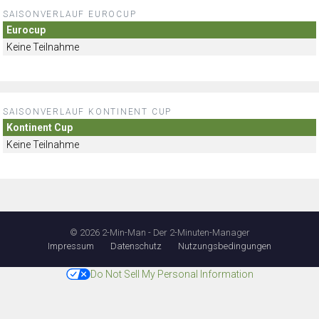
SAISONVERLAUF EUROCUP
Eurocup
Keine Teilnahme
SAISONVERLAUF KONTINENT CUP
Kontinent Cup
Keine Teilnahme
© 2026 2-Min-Man - Der 2-Minuten-Manager
Impressum
Datenschutz
Nutzungsbedingungen
Do Not Sell My Personal Information