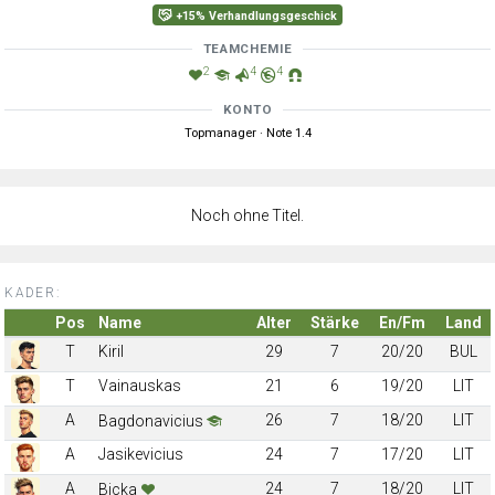
+15% Verhandlungsgeschick
TEAMCHEMIE
2
4
4
KONTO
Topmanager · Note 1.4
Noch ohne Titel.
KADER:
Pos
Name
Alter
Stärke
En/Fm
Land
T
Kiril
29
7
20/20
BUL
T
Vainauskas
21
6
19/20
LIT
A
26
7
18/20
LIT
Bagdonavicius
A
Jasikevicius
24
7
17/20
LIT
A
24
7
18/20
LIT
Bicka