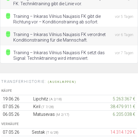
FK: Techniktraining gibt die Linie vor.
Training – Inkaras Vilnius Naujasis FK gibt die
vor 5 Tagen
Richtung vor – Konditionstraining ab sofort.
Training – Inkaras Vilnius Naujasis FK verordnet
vor 6 Tagen
Konditionstraining für die Mannschaft.
Training – Inkaras Vilnius Naujasis FK setzt das
vor 7 Tagen
Signal: Techniktraining wird intensiviert.
TRANSFERHISTORIE:
(AUSKLAPPEN)
KÄUFE
19.06.26
Lipchitz
5.263.367 €
(A 2/18)
07.05.26
Kiril
38.479.911 €
(T 7/28)
06.05.26
Matusevas
6.205.038 €
(M 2/17)
VERKÄUFE
07.05.26
Sestak
14.314.129 €
(T 6/28)