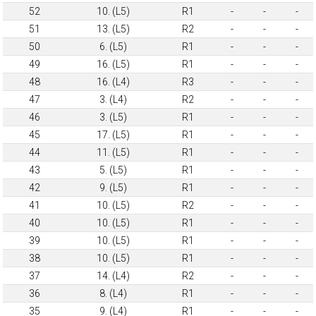
52
10. (L5)
R1
-
-
-
51
13. (L5)
R2
-
-
-
50
6. (L5)
R1
-
-
-
49
16. (L5)
R1
-
-
-
48
16. (L4)
R3
-
-
-
47
3. (L4)
R2
-
-
-
46
3. (L5)
R1
-
-
-
45
17. (L5)
R1
-
-
-
44
11. (L5)
R1
-
-
-
43
5. (L5)
R1
-
-
-
42
9. (L5)
R1
-
-
-
41
10. (L5)
R2
-
-
-
40
10. (L5)
R1
-
-
-
39
10. (L5)
R1
-
-
-
38
10. (L5)
R1
-
-
-
37
14. (L4)
R2
-
-
-
36
8. (L4)
R1
-
-
-
35
9. (L4)
R1
-
-
-