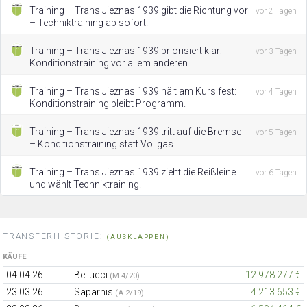
Training – Trans Jieznas 1939 gibt die Richtung vor
vor 2 Tagen
– Techniktraining ab sofort.
Training – Trans Jieznas 1939 priorisiert klar:
vor 3 Tagen
Konditionstraining vor allem anderen.
Training – Trans Jieznas 1939 hält am Kurs fest:
vor 4 Tagen
Konditionstraining bleibt Programm.
Training – Trans Jieznas 1939 tritt auf die Bremse
vor 5 Tagen
– Konditionstraining statt Vollgas.
Training – Trans Jieznas 1939 zieht die Reißleine
vor 6 Tagen
und wählt Techniktraining.
TRANSFERHISTORIE:
(AUSKLAPPEN)
KÄUFE
04.04.26
Bellucci
12.978.277 €
(M 4/20)
23.03.26
Saparnis
4.213.653 €
(A 2/19)