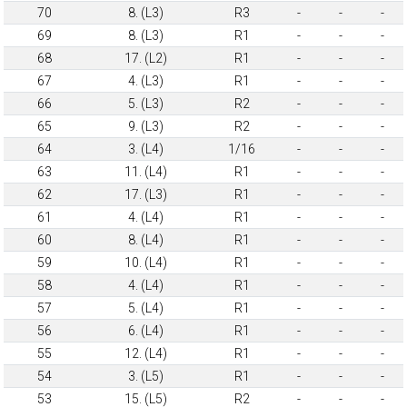
70
8. (L3)
R3
-
-
-
69
8. (L3)
R1
-
-
-
68
17. (L2)
R1
-
-
-
67
4. (L3)
R1
-
-
-
66
5. (L3)
R2
-
-
-
65
9. (L3)
R2
-
-
-
64
3. (L4)
1/16
-
-
-
63
11. (L4)
R1
-
-
-
62
17. (L3)
R1
-
-
-
61
4. (L4)
R1
-
-
-
60
8. (L4)
R1
-
-
-
59
10. (L4)
R1
-
-
-
58
4. (L4)
R1
-
-
-
57
5. (L4)
R1
-
-
-
56
6. (L4)
R1
-
-
-
55
12. (L4)
R1
-
-
-
54
3. (L5)
R1
-
-
-
53
15. (L5)
R2
-
-
-