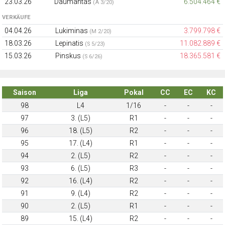
23.03.26
Daumantas
6.504.464 €
(A 3/20)
VERKÄUFE
04.04.26
Lukiminas
3.799.798 €
(M 2/20)
18.03.26
Lepinatis
11.082.889 €
(S 5/23)
15.03.26
Pinskus
18.365.581 €
(S 6/26)
Saison
Liga
Pokal
CC
EC
KC
98
L4
1/16
-
-
-
97
3. (L5)
R1
-
-
-
96
18. (L5)
R2
-
-
-
95
17. (L4)
R1
-
-
-
94
2. (L5)
R2
-
-
-
93
6. (L5)
R3
-
-
-
92
16. (L4)
R2
-
-
-
91
9. (L4)
R2
-
-
-
90
2. (L5)
R1
-
-
-
89
15. (L4)
R2
-
-
-