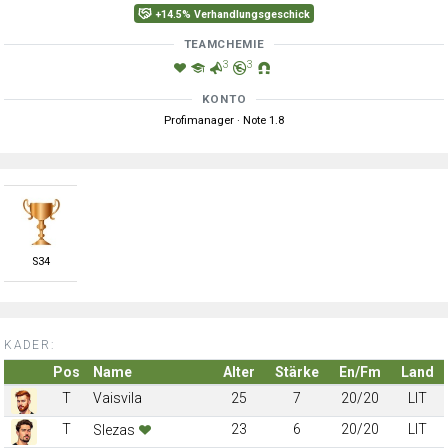
+14.5% Verhandlungsgeschick
TEAMCHEMIE
3
3
KONTO
Profimanager · Note 1.8
S
34
KADER:
Pos
Name
Alter
Stärke
En/Fm
Land
T
Vaisvila
25
7
20/20
LIT
T
23
6
20/20
LIT
Slezas