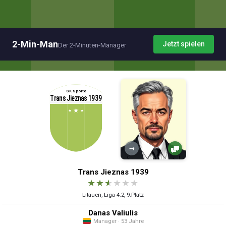
2-Min-Man
Jetzt spielen
Der 2-Minuten-Manager
→
Trans Jieznas 1939
★
★
★
★
★
★
Litauen, Liga 4.2, 9.Platz
Danas Valiulis
Manager · 53 Jahre