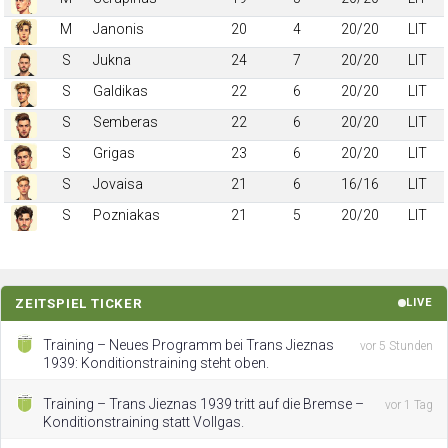
M
Janonis
20
4
20/20
LIT
S
Jukna
24
7
20/20
LIT
S
Galdikas
22
6
20/20
LIT
S
Semberas
22
6
20/20
LIT
S
Grigas
23
6
20/20
LIT
S
Jovaisa
21
6
16/16
LIT
S
Pozniakas
21
5
20/20
LIT
ZEITSPIEL TICKER
LIVE
Training – Neues Programm bei Trans Jieznas
vor 5 Stunden
1939: Konditionstraining steht oben.
Training – Trans Jieznas 1939 tritt auf die Bremse –
vor 1 Tag
Konditionstraining statt Vollgas.