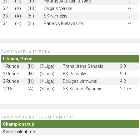
31.
(H)
(1.)
Inkaras Antakalnis 1968
-:-
32.
(A)
(13.)
Žalgiris Verkiai
-:-
33.
(A)
(5.)
SK Nemėžis
-:-
34.
(H)
(3.)
Panerys Rietavas FK
-:-
SAISONVERLAUF POKAL:
Litauen, Pokal
1.Runde
(H)
(5.Liga)
Trans Utena Senasis
2:0
2.Runde
(H)
(5.Liga)
BK Pasvalys
9:0
3.Runde
(H)
(4.Liga)
Džiugas Žirmūnai
4:2
1/16
(A)
(3.Liga)
SK Kaunas Šiaurinis
2:4 i.E.
SAISONVERLAUF CHAMPIONSCUP
Championscup
Keine Teilnahme