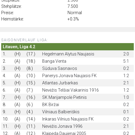
Stehplätze:
7.500
Preise:
Normal
Heimstärke:
+0.3%
SAISONVERLAUF LIGA:
Litauen, Liga 4.2
1.
(H)
(17.)
Hegelmann Alytus Naujasis
2:0
2.
(A)
(18.)
Banga Venta
5:1
3.
(H)
(8.)
Sūduva Sasnavos
0:2
4.
(A)
(10.)
Panerys Jonava Naujasis FK
1:2
5.
(H)
(15.)
Atlantas Jurbarkas
2:1
6.
(A)
(7.)
Nevėžis Telšiai Vakarinis 1916
1:2
7.
(H)
(16.)
SK Marijampolė Pietinis
1:0
8.
(A)
(6.)
BK Biržai
0:2
9.
(H)
(4.)
Vilniaus Balbieriškis
0:1
10.
(A)
(14.)
Inkaras Vilnius Naujasis FK
0:2
11.
(H)
(11.)
Nevėžis Jonava 1996
2:1
12.
(A)
(12.)
Klaipėda Daujėnai 2005
0:2