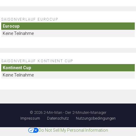
SAISONVERLAUF EUROCUP
Eurocup
Keine Teilnahme
SAISONVERLAUF KONTINENT CUP
Kontinent Cup
Keine Teilnahme
© 2026 2-Min-Man - Der 2-Minuten-Manager
Impressum
Datenschutz
Nutzungsbedingungen
Do Not Sell My Personal Information