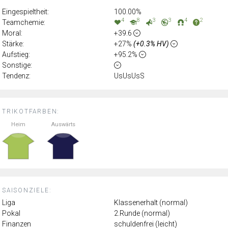
Eingespieltheit:
100.00%
4
8
3
3
4
2
Teamchemie:
Moral:
+39.6
Stärke:
+27%
(+0.3% HV)
Aufstieg:
+95.2%
Sonstige:
Tendenz:
UsUsUsS
TRIKOTFARBEN:
Heim
Auswärts
SAISONZIELE:
Liga
Klassenerhalt (normal)
Pokal
2.Runde (normal)
Finanzen
schuldenfrei (leicht)