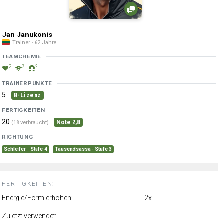
Jan Janukonis
Trainer · 62 Jahre
TEAMCHEMIE
2
7
2
TRAINERPUNKTE
5
B-Lizenz
FERTIGKEITEN
20
Note 2,8
(18 verbraucht)
RICHTUNG
Schleifer · Stufe 4
Tausendsassa · Stufe 3
FERTIGKEITEN:
Energie/Form erhöhen:
2x
Zuletzt verwendet: