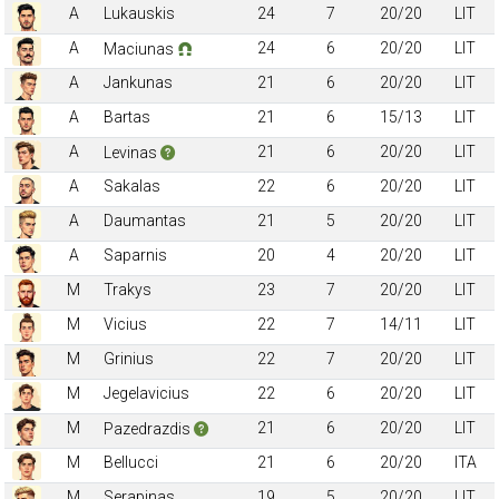
A
Lukauskis
24
7
20/20
LIT
A
24
6
20/20
LIT
Maciunas
A
Jankunas
21
6
20/20
LIT
A
Bartas
21
6
15/13
LIT
A
21
6
20/20
LIT
Levinas
A
Sakalas
22
6
20/20
LIT
A
Daumantas
21
5
20/20
LIT
A
Saparnis
20
4
20/20
LIT
M
Trakys
23
7
20/20
LIT
M
Vicius
22
7
14/11
LIT
M
Grinius
22
7
20/20
LIT
M
Jegelavicius
22
6
20/20
LIT
M
21
6
20/20
LIT
Pazedrazdis
M
Bellucci
21
6
20/20
ITA
M
Serapinas
19
5
20/20
LIT