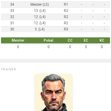
34
Meister (L5)
R1
-
-
-
33
13. (L4)
R2
-
-
-
32
12. (L4)
R2
-
-
-
31
12. (L4)
R2
-
-
-
30
5. (L4)
R3
-
-
-
Meister
Pokal
CC
EC
KC
0
0
0
0
0
TRAINER: