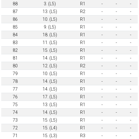
88
3. (L5)
R1
-
-
-
87
13. (L5)
R2
-
-
-
86
10. (L5)
R1
-
-
-
85
9. (L5)
R1
-
-
-
84
18. (L5)
R1
-
-
-
83
11. (L5)
R1
-
-
-
82
15. (L5)
R1
-
-
-
81
14. (L5)
R1
-
-
-
80
12. (L5)
R2
-
-
-
79
10. (L5)
R1
-
-
-
78
14. (L5)
R1
-
-
-
77
14. (L5)
R1
-
-
-
76
17. (L5)
R1
-
-
-
75
13. (L5)
R1
-
-
-
74
14. (L5)
R1
-
-
-
73
15. (L5)
R1
-
-
-
72
15. (L4)
R1
-
-
-
71
15. (L3)
R3
-
-
-