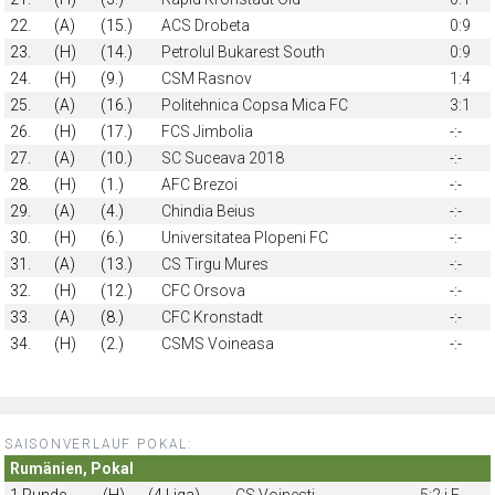
22.
(A)
(15.)
ACS Drobeta
0:9
23.
(H)
(14.)
Petrolul Bukarest South
0:9
24.
(H)
(9.)
CSM Rasnov
1:4
25.
(A)
(16.)
Politehnica Copsa Mica FC
3:1
26.
(H)
(17.)
FCS Jimbolia
-:-
27.
(A)
(10.)
SC Suceava 2018
-:-
28.
(H)
(1.)
AFC Brezoi
-:-
29.
(A)
(4.)
Chindia Beius
-:-
30.
(H)
(6.)
Universitatea Plopeni FC
-:-
31.
(A)
(13.)
CS Tirgu Mures
-:-
32.
(H)
(12.)
CFC Orsova
-:-
33.
(A)
(8.)
CFC Kronstadt
-:-
34.
(H)
(2.)
CSMS Voineasa
-:-
SAISONVERLAUF POKAL:
Rumänien, Pokal
1.Runde
(H)
(4.Liga)
CS Voinesti
5:2 i.E.