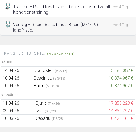
Training – Rapid Resita zieht die Reißleine und wählt
vor 4 Tagen
Konditionstraining.
Vertrag – Rapid Resita bindet Badin (M/4/19)
vor 4 Tagen
langfristig.
TRANSFERHISTORIE:
(AUSKLAPPEN)
KÄUFE
14.04.26
Dragosteu
5.185.082 €
(A 2/18)
10.04.26
Deselnicu
10.374.967 €
(S 3/18)
10.04.26
Badin
10.374.967 €
(M 3/18)
VERKÄUFE
11.04.26
Djuric
17.855.223 €
(T 6/26)
09.04.26
Ivan
14.854.797 €
(S 6/28)
10.03.26
Cepariu
10.425.161 €
(T 5/28)