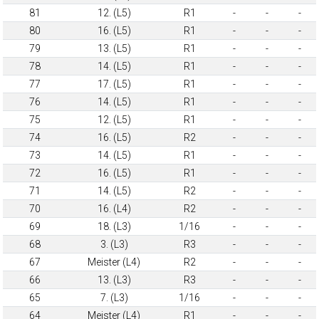
81
12. (L5)
R1
-
-
-
80
16. (L5)
R1
-
-
-
79
13. (L5)
R1
-
-
-
78
14. (L5)
R1
-
-
-
77
17. (L5)
R1
-
-
-
76
14. (L5)
R1
-
-
-
75
12. (L5)
R1
-
-
-
74
16. (L5)
R2
-
-
-
73
14. (L5)
R1
-
-
-
72
16. (L5)
R1
-
-
-
71
14. (L5)
R2
-
-
-
70
16. (L4)
R2
-
-
-
69
18. (L3)
1/16
-
-
-
68
3. (L3)
R3
-
-
-
67
Meister (L4)
R2
-
-
-
66
13. (L3)
R3
-
-
-
65
7. (L3)
1/16
-
-
-
64
Meister (L4)
R1
-
-
-