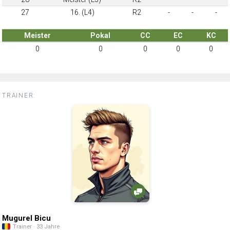
27
16. (L4)
R2
-
-
-
Meister
Pokal
CC
EC
KC
0
0
0
0
0
TRAINER:
Mugurel Bicu
Trainer · 33 Jahre