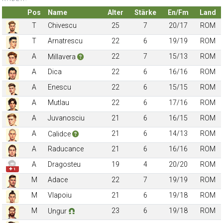
Pos
Name
Alter
Stärke
En/Fm
Land
T
Chivescu
25
7
20/17
ROM
T
Arnatrescu
22
6
19/19
ROM
A
22
7
15/13
ROM
Millavera
A
Dica
22
6
16/16
ROM
A
Enescu
22
6
15/15
ROM
A
Mutlau
22
6
17/16
ROM
A
Juvanosciu
21
6
16/15
ROM
A
21
6
14/13
ROM
Calidce
A
Raducance
21
6
16/16
ROM
A
Dragosteu
19
4
20/20
ROM
✚ 1
M
Adace
22
7
19/19
ROM
M
Vlapoiu
21
6
19/18
ROM
M
23
6
19/18
ROM
Ungur