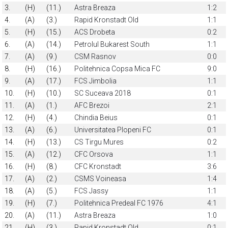
3.
(H)
(11.)
Astra Breaza
1:2
4.
(A)
(3.)
Rapid Kronstadt Old
1:1
5.
(H)
(15.)
ACS Drobeta
0:2
6.
(A)
(14.)
Petrolul Bukarest South
1:1
7.
(A)
(9.)
CSM Rasnov
0:0
8.
(H)
(16.)
Politehnica Copsa Mica FC
9:0
9.
(A)
(17.)
FCS Jimbolia
1:1
10.
(H)
(10.)
SC Suceava 2018
0:1
11.
(A)
(1.)
AFC Brezoi
2:1
12.
(H)
(4.)
Chindia Beius
0:1
13.
(A)
(6.)
Universitatea Plopeni FC
0:1
14.
(H)
(13.)
CS Tirgu Mures
0:2
15.
(A)
(12.)
CFC Orsova
1:1
16.
(H)
(8.)
CFC Kronstadt
3:6
17.
(A)
(2.)
CSMS Voineasa
1:4
18.
(A)
(5.)
FCS Jassy
1:1
19.
(H)
(7.)
Politehnica Predeal FC 1976
4:1
20.
(A)
(11.)
Astra Breaza
1:0
21.
(H)
(3.)
Rapid Kronstadt Old
0:1