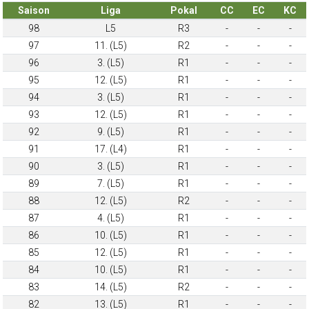
Saison
Liga
Pokal
CC
EC
KC
98
L5
R3
-
-
-
97
11. (L5)
R2
-
-
-
96
3. (L5)
R1
-
-
-
95
12. (L5)
R1
-
-
-
94
3. (L5)
R1
-
-
-
93
12. (L5)
R1
-
-
-
92
9. (L5)
R1
-
-
-
91
17. (L4)
R1
-
-
-
90
3. (L5)
R1
-
-
-
89
7. (L5)
R1
-
-
-
88
12. (L5)
R2
-
-
-
87
4. (L5)
R1
-
-
-
86
10. (L5)
R1
-
-
-
85
12. (L5)
R1
-
-
-
84
10. (L5)
R1
-
-
-
83
14. (L5)
R2
-
-
-
82
13. (L5)
R1
-
-
-