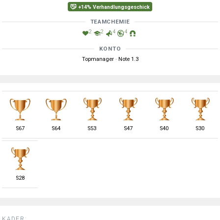
+14% Verhandlungsgeschick
TEAMCHEMIE
2
2
4
4
KONTO
Topmanager · Note 1.3
S
67
S
64
S
53
S
47
S
40
S
30
S
28
KADER: