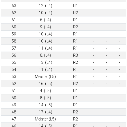
63
12. (L4)
R1
-
-
-
62
10. (L4)
R2
-
-
-
61
6. (L4)
R1
-
-
-
60
9. (L4)
R2
-
-
-
59
10. (L4)
R1
-
-
-
58
10. (L4)
R1
-
-
-
57
11. (L4)
R1
-
-
-
56
8. (L4)
R3
-
-
-
55
13. (L4)
R2
-
-
-
54
11. (L4)
R1
-
-
-
53
Meister (L5)
R1
-
-
-
52
16. (L5)
R2
-
-
-
51
4. (L5)
R1
-
-
-
50
8. (L5)
R1
-
-
-
49
14. (L5)
R1
-
-
-
48
17. (L4)
R2
-
-
-
47
Meister (L5)
R2
-
-
-
46
14. (L5)
R1
-
-
-