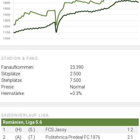
STADION & FANS:
Fanaufkommen:
23.390
Sitzplätze:
2.500
Stehplätze:
7.500
Preise:
Normal
Heimstärke:
+0.3%
SAISONVERLAUF LIGA:
Rumänien, Liga 5.6
1.
(H)
(5.)
FCS Jassy
1:2
2.
(A)
(7.)
Politehnica Predeal FC 1976
2:1