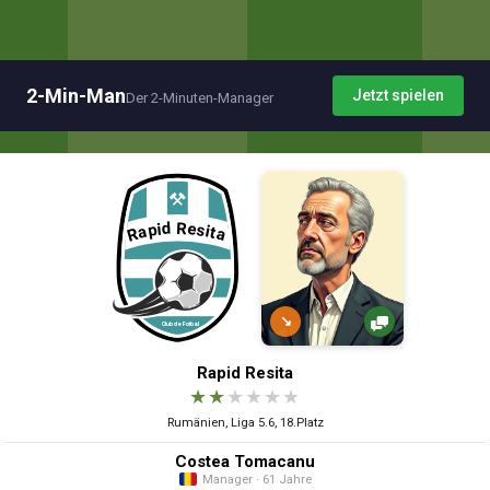
2-Min-Man
Jetzt spielen
Der 2-Minuten-Manager
↘
Rapid Resita
★
★
★
★
★
★
Rumänien, Liga 5.6, 18.Platz
Costea Tomacanu
Manager · 61 Jahre