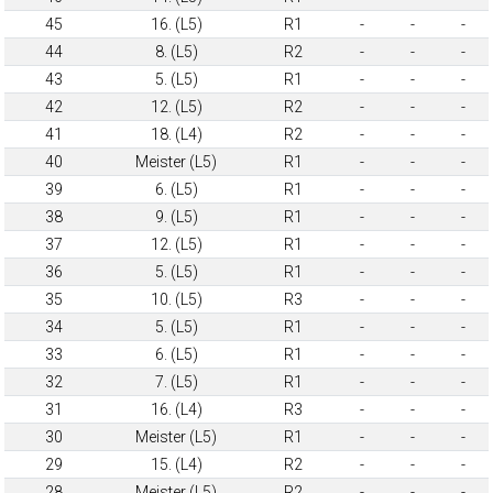
45
16. (L5)
R1
-
-
-
44
8. (L5)
R2
-
-
-
43
5. (L5)
R1
-
-
-
42
12. (L5)
R2
-
-
-
41
18. (L4)
R2
-
-
-
40
Meister (L5)
R1
-
-
-
39
6. (L5)
R1
-
-
-
38
9. (L5)
R1
-
-
-
37
12. (L5)
R1
-
-
-
36
5. (L5)
R1
-
-
-
35
10. (L5)
R3
-
-
-
34
5. (L5)
R1
-
-
-
33
6. (L5)
R1
-
-
-
32
7. (L5)
R1
-
-
-
31
16. (L4)
R3
-
-
-
30
Meister (L5)
R1
-
-
-
29
15. (L4)
R2
-
-
-
28
Meister (L5)
R2
-
-
-