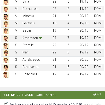
M
Etna
22
6
19/18
ROM
M
Domatroiu
22
6
11/12
ROM
M
Mitresku
21
5
20/19
ROM
M
Levescu
18
4
19/18
ROM
M
Badin
19
4
20/19
ROM
S
24
7
19/19
ROM
Ambrescu
S
Stamile
22
6
20/19
ROM
S
Ivan
22
6
19/19
ROM
S
Aurelitrescu
21
5
20/20
ROM
S
Craioveanu
21
5
20/20
ROM
S
Deselnicu
19
4
19/19
ROM
ZEITSPIEL TICKER
LIVE
(AUSKLAPPEN)
Vertrag – Rapid Resita bindet Dragosteu (A/4/19)
vor 4 Stunden