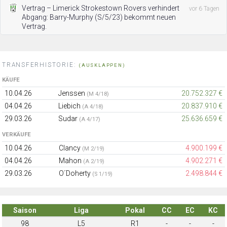
Vertrag – Limerick Strokestown Rovers verhindert
vor 6 Tagen
Abgang: Barry-Murphy (S/5/23) bekommt neuen
Vertrag.
TRANSFERHISTORIE:
(AUSKLAPPEN)
KÄUFE
10.04.26
Jenssen
20.752.327 €
(M 4/18)
04.04.26
Liebich
20.837.910 €
(A 4/18)
29.03.26
Sudar
25.636.659 €
(A 4/17)
VERKÄUFE
10.04.26
Clancy
4.900.199 €
(M 2/19)
04.04.26
Mahon
4.902.271 €
(A 2/19)
29.03.26
O´Doherty
2.498.844 €
(S 1/19)
Saison
Liga
Pokal
CC
EC
KC
98
L5
R1
-
-
-