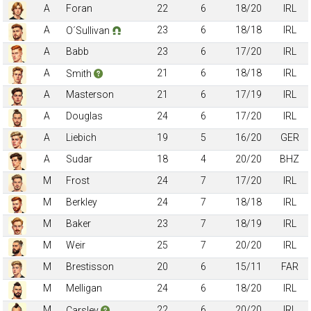
A
Foran
22
6
18/20
IRL
A
23
6
18/18
IRL
O´Sullivan
A
Babb
23
6
17/20
IRL
A
21
6
18/18
IRL
Smith
A
Masterson
21
6
17/19
IRL
A
Douglas
24
6
17/20
IRL
A
Liebich
19
5
16/20
GER
A
Sudar
18
4
20/20
BHZ
M
Frost
24
7
17/20
IRL
M
Berkley
24
7
18/18
IRL
M
Baker
23
7
18/19
IRL
M
Weir
25
7
20/20
IRL
M
Brestisson
20
6
15/11
FAR
M
Melligan
24
6
18/20
IRL
M
22
6
20/20
IRL
Carsley