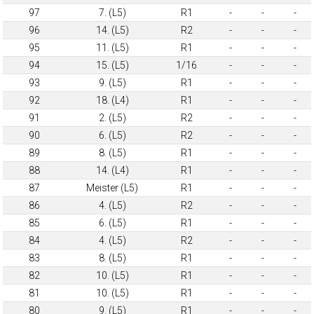
97
7. (L5)
R1
-
-
-
96
14. (L5)
R2
-
-
-
95
11. (L5)
R1
-
-
-
94
15. (L5)
1/16
-
-
-
93
9. (L5)
R1
-
-
-
92
18. (L4)
R1
-
-
-
91
2. (L5)
R2
-
-
-
90
6. (L5)
R2
-
-
-
89
8. (L5)
R1
-
-
-
88
14. (L4)
R1
-
-
-
87
Meister (L5)
R1
-
-
-
86
4. (L5)
R2
-
-
-
85
6. (L5)
R1
-
-
-
84
4. (L5)
R2
-
-
-
83
8. (L5)
R1
-
-
-
82
10. (L5)
R1
-
-
-
81
10. (L5)
R1
-
-
-
80
9. (L5)
R1
-
-
-