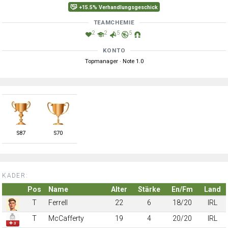
+15.5% Verhandlungsgeschick
TEAMCHEMIE
2
2
5
5
KONTO
Topmanager · Note 1.0
S
87
S
70
KADER:
Pos
Name
Alter
Stärke
En/Fm
Land
T
Ferrell
22
6
18/20
IRL
T
McCafferty
19
4
20/20
IRL
✚ 3