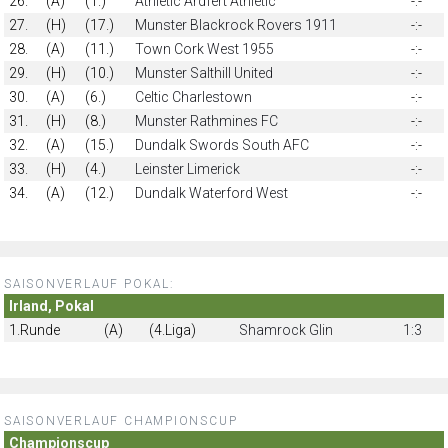
26.
(A)
(1.)
Athletic Ardfert Athletic
-:-
27.
(H)
(17.)
Munster Blackrock Rovers 1911
-:-
28.
(A)
(11.)
Town Cork West 1955
-:-
29.
(H)
(10.)
Munster Salthill United
-:-
30.
(A)
(6.)
Celtic Charlestown
-:-
31.
(H)
(8.)
Munster Rathmines FC
-:-
32.
(A)
(15.)
Dundalk Swords South AFC
-:-
33.
(H)
(4.)
Leinster Limerick
-:-
34.
(A)
(12.)
Dundalk Waterford West
-:-
SAISONVERLAUF POKAL:
Irland, Pokal
1.Runde
(A)
(4.Liga)
Shamrock Glin
1:3
SAISONVERLAUF CHAMPIONSCUP
Championscup