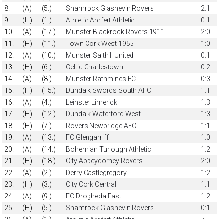
8.
(A)
(5.)
Shamrock Glasnevin Rovers
2:1
9.
(H)
(1.)
Athletic Ardfert Athletic
0:1
10.
(A)
(17.)
Munster Blackrock Rovers 1911
2:0
11.
(H)
(11.)
Town Cork West 1955
1:0
12.
(A)
(10.)
Munster Salthill United
0:1
13.
(H)
(6.)
Celtic Charlestown
0:2
14.
(A)
(8.)
Munster Rathmines FC
0:3
15.
(H)
(15.)
Dundalk Swords South AFC
1:1
16.
(A)
(4.)
Leinster Limerick
1:3
17.
(H)
(12.)
Dundalk Waterford West
1:3
18.
(H)
(7.)
Rovers Newbridge AFC
1:1
19.
(A)
(13.)
FC Glengarriff
1:0
20.
(A)
(14.)
Bohemian Turlough Athletic
1:2
21.
(H)
(18.)
City Abbeydorney Rovers
2:0
22.
(A)
(2.)
Derry Castlegregory
1:2
23.
(H)
(3.)
City Cork Central
1:1
24.
(A)
(9.)
FC Drogheda East
1:2
25.
(H)
(5.)
Shamrock Glasnevin Rovers
0:1