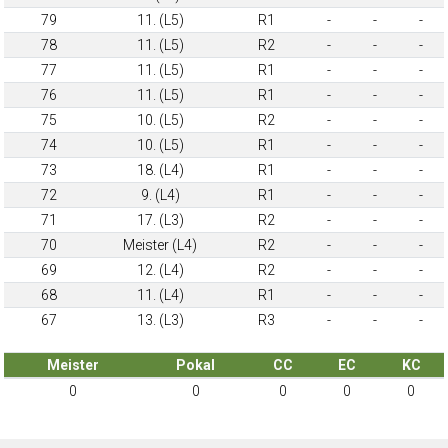
79
11. (L5)
R1
-
-
-
78
11. (L5)
R2
-
-
-
77
11. (L5)
R1
-
-
-
76
11. (L5)
R1
-
-
-
75
10. (L5)
R2
-
-
-
74
10. (L5)
R1
-
-
-
73
18. (L4)
R1
-
-
-
72
9. (L4)
R1
-
-
-
71
17. (L3)
R2
-
-
-
70
Meister (L4)
R2
-
-
-
69
12. (L4)
R2
-
-
-
68
11. (L4)
R1
-
-
-
67
13. (L3)
R3
-
-
-
Meister
Pokal
CC
EC
KC
0
0
0
0
0