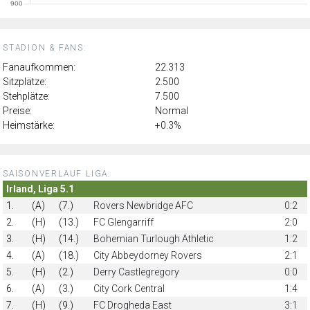
STADION & FANS:
Fanaufkommen:
22.313
Sitzplätze:
2.500
Stehplätze:
7.500
Preise:
Normal
Heimstärke:
+0.3%
SAISONVERLAUF LIGA:
Irland, Liga 5.1
1.
(A)
(7.)
Rovers Newbridge AFC
0:2
2.
(H)
(13.)
FC Glengarriff
2:0
3.
(H)
(14.)
Bohemian Turlough Athletic
1:2
4.
(A)
(18.)
City Abbeydorney Rovers
2:1
5.
(H)
(2.)
Derry Castlegregory
0:0
6.
(A)
(3.)
City Cork Central
1:4
7.
(H)
(9.)
FC Drogheda East
3:1