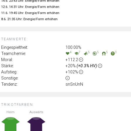
14.6. 23:43 Uhr: Energie/Form erhöhen
12.6. 14:31 Uhr: Energie/Form erhöhen
11.6. 19:45 Uhr: Energie/Form erhöhen
8.6. 21:35 Uhr: Energie/Form erhöhen
TEAMWERTE:
Eingespieltheit:
100.00%
4
7
5
5
5
3
Teamchemie:
Moral:
+112.2
Stärke:
+20%
(+0.3% HV)
Aufstieg:
+102%
Sonstige:
Tendenz:
snSnUnN
TRIKOTFARBEN:
Heim
Auswärts