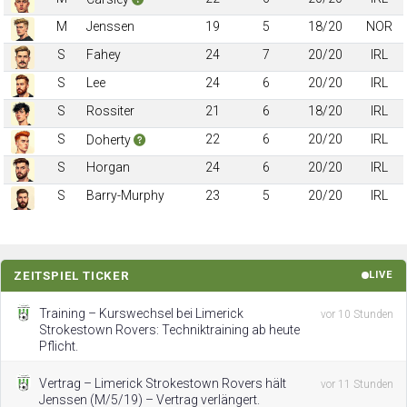
M
Jenssen
19
5
18/20
NOR
S
Fahey
24
7
20/20
IRL
S
Lee
24
6
20/20
IRL
S
Rossiter
21
6
18/20
IRL
S
22
6
20/20
IRL
Doherty
S
Horgan
24
6
20/20
IRL
S
Barry-Murphy
23
5
20/20
IRL
ZEITSPIEL TICKER
LIVE
Training – Kurswechsel bei Limerick
vor 10 Stunden
Strokestown Rovers: Techniktraining ab heute
Pflicht.
Vertrag – Limerick Strokestown Rovers hält
vor 11 Stunden
Jenssen (M/5/19) – Vertrag verlängert.