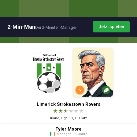
2-Min-Man
Jetzt spielen
Der 2-Minuten-Manager
↘
Limerick Strokestown Rovers
★
★
★
★
★
★
Irland, Liga 5.1, 16.Platz
Tyler Moore
Manager · 65 Jahre