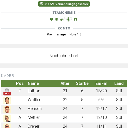
+11.5% Verhandlungsgeschick
TEAMCHEMIE
4
3
KONTO
Profimanager · Note 1.8
Noch ohne Titel.
KADER:
Pos
Name
Alter
Stärke
En/Fm
Land
T
Luthon
21
6
18/20
SUI
✚ 6
T
Wäffler
22
5
6/6
SUI
A
Hensch
24
7
12/12
SUI
A
Mettler
24
7
12/10
SUI
A
Dreher
24
7
11/11
SUI