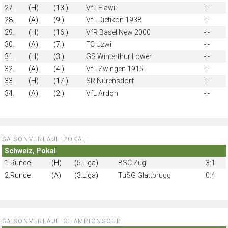
27.
(H)
(13.)
VfL Flawil
-:-
28.
(A)
(9.)
VfL Dietikon 1938
-:-
29.
(H)
(16.)
VfR Basel New 2000
-:-
30.
(A)
(7.)
FC Uzwil
-:-
31.
(H)
(3.)
GS Winterthur Lower
-:-
32.
(A)
(4.)
VfL Zwingen 1915
-:-
33.
(H)
(17.)
SR Nürensdorf
-:-
34.
(A)
(2.)
VfL Ardon
-:-
SAISONVERLAUF POKAL:
Schweiz, Pokal
1.Runde
(H)
(5.Liga)
BSC Zug
3:1
2.Runde
(A)
(3.Liga)
TuSG Glattbrugg
0:4
SAISONVERLAUF CHAMPIONSCUP