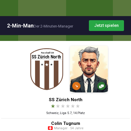
2-Min-Man
Jetzt spielen
Der 2-Minuten-Manager
↘
SS Zürich North
★
★
★
★
★
★
Schweiz, Liga 5.7, 14.Platz
Colin Tugnum
Manager · 54 Jahre