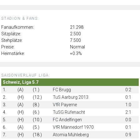
STADION & FANS:
Fanaufkommen:
21.298
Sitzplätze:
2.500
Stehplätze:
7.500
Preise:
Normal
Heimstärke:
+0.3%
SAISONVERLAUF LIGA:
Schweiz, Liga 5.7
1.
(A)
(1.)
FC Brugg
0:2
2.
(H)
(12.)
TuS Aarburg 2013
0:1
3.
(A)
(8.)
VfR Payerne
1:0
4.
(H)
(6.)
TuSG Rüfenacht
2:1
5.
(H)
(10.)
FC Andelfingen
0:0
6.
(A)
(5.)
VfR Männedorf 1970
0:1
7.
(H)
(18.)
Atomia Mühleberg
0:9