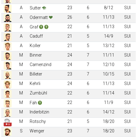
A
23
6
8/12
SUI
Sutter
A
26
6
11/13
SUI
Odermatt
A
22
6
11/13
SUI
Graf
A
Caduff
21
5
14/9
SUI
A
Koller
21
5
13/12
SUI
M
Binner
24
7
11/11
SUI
M
Camenzind
24
7
12/10
SUI
M
Billeter
23
7
10/15
SUI
M
Kehrli
24
6
11/13
SUI
M
Zumbühl
22
6
11/14
SUI
M
22
6
11/9
SUI
Fäh
M
Inderbitzin
22
6
14/12
SUI
M
Rotschy
21
5
18/20
SUI
✚ 3
S
Wenger
23
7
18/20
SUI