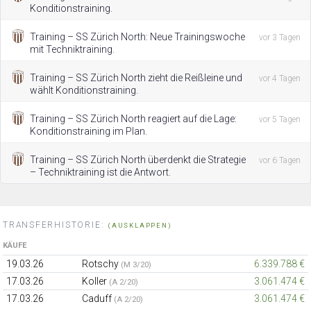
Konditionstraining.
Training – SS Zürich North: Neue Trainingswoche
vor 3 Tagen
mit Techniktraining.
Training – SS Zürich North zieht die Reißleine und
vor 4 Tagen
wählt Konditionstraining.
Training – SS Zürich North reagiert auf die Lage:
vor 5 Tagen
Konditionstraining im Plan.
Training – SS Zürich North überdenkt die Strategie
vor 6 Tagen
– Techniktraining ist die Antwort.
TRANSFERHISTORIE:
(AUSKLAPPEN)
KÄUFE
19.03.26
Rotschy
6.339.788 €
(M 3/20)
17.03.26
Koller
3.061.474 €
(A 2/20)
17.03.26
Caduff
3.061.474 €
(A 2/20)