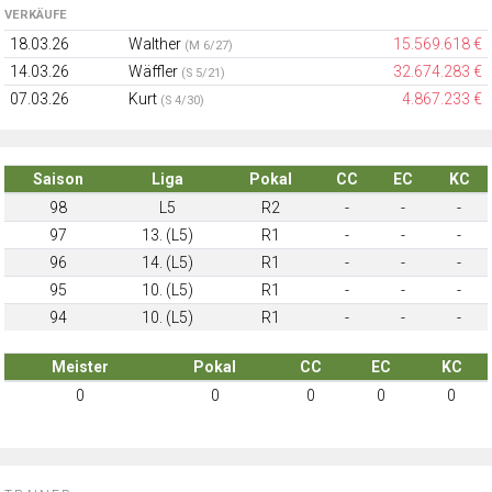
VERKÄUFE
18.03.26
Walther
15.569.618 €
(M 6/27)
14.03.26
Wäffler
32.674.283 €
(S 5/21)
07.03.26
Kurt
4.867.233 €
(S 4/30)
Saison
Liga
Pokal
CC
EC
KC
98
L5
R2
-
-
-
97
13. (L5)
R1
-
-
-
96
14. (L5)
R1
-
-
-
95
10. (L5)
R1
-
-
-
94
10. (L5)
R1
-
-
-
Meister
Pokal
CC
EC
KC
0
0
0
0
0