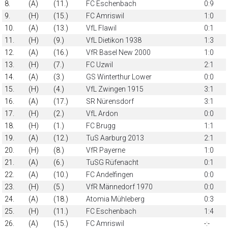
8.
(A)
(11.)
FC Eschenbach
0:9
9.
(H)
(15.)
FC Amriswil
1:0
10.
(A)
(13.)
VfL Flawil
0:1
11.
(H)
(9.)
VfL Dietikon 1938
1:3
12.
(A)
(16.)
VfR Basel New 2000
1:0
13.
(H)
(7.)
FC Uzwil
2:1
14.
(A)
(3.)
GS Winterthur Lower
0:0
15.
(H)
(4.)
VfL Zwingen 1915
3:1
16.
(A)
(17.)
SR Nürensdorf
3:1
17.
(H)
(2.)
VfL Ardon
0:0
18.
(H)
(1.)
FC Brugg
1:1
19.
(A)
(12.)
TuS Aarburg 2013
2:1
20.
(H)
(8.)
VfR Payerne
1:0
21.
(A)
(6.)
TuSG Rüfenacht
0:1
22.
(A)
(10.)
FC Andelfingen
0:0
23.
(H)
(5.)
VfR Männedorf 1970
0:0
24.
(A)
(18.)
Atomia Mühleberg
0:3
25.
(H)
(11.)
FC Eschenbach
1:4
26.
(A)
(15.)
FC Amriswil
-:-