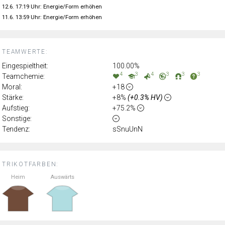
12.6. 17:19 Uhr: Energie/Form erhöhen
11.6. 13:59 Uhr: Energie/Form erhöhen
TEAMWERTE:
Eingespieltheit:
100.00%
4
3
4
3
3
3
Teamchemie:
Moral:
+18
Stärke:
+8%
(+0.3% HV)
Aufstieg:
+75.2%
Sonstige:
Tendenz:
sSnuUnN
TRIKOTFARBEN:
Heim
Auswärts