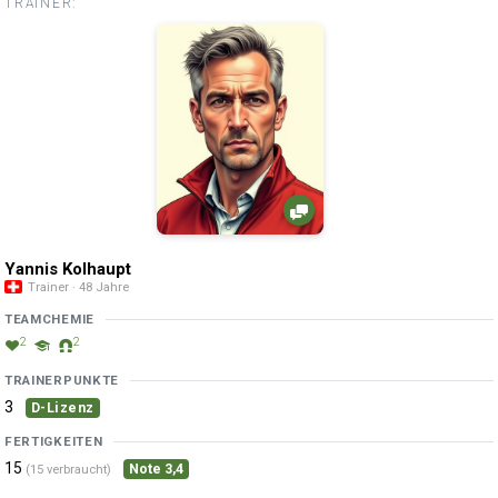
TRAINER:
Yannis Kolhaupt
Trainer · 48 Jahre
TEAMCHEMIE
2
2
TRAINERPUNKTE
3
D-Lizenz
FERTIGKEITEN
15
Note 3,4
(15 verbraucht)