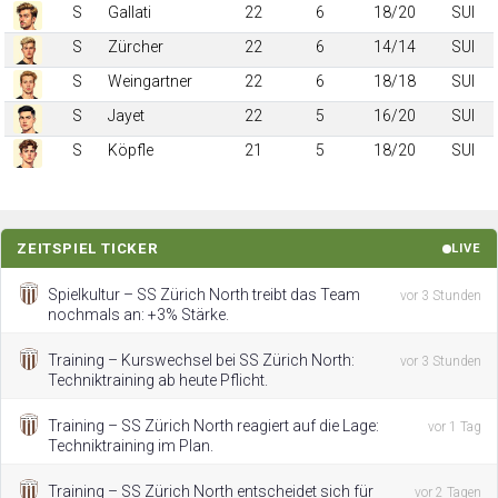
S
Gallati
22
6
18/20
SUI
S
Zürcher
22
6
14/14
SUI
S
Weingartner
22
6
18/18
SUI
S
Jayet
22
5
16/20
SUI
S
Köpfle
21
5
18/20
SUI
ZEITSPIEL TICKER
LIVE
Spielkultur – SS Zürich North treibt das Team
vor 3 Stunden
nochmals an: +3% Stärke.
Training – Kurswechsel bei SS Zürich North:
vor 3 Stunden
Techniktraining ab heute Pflicht.
Training – SS Zürich North reagiert auf die Lage:
vor 1 Tag
Techniktraining im Plan.
Training – SS Zürich North entscheidet sich für
vor 2 Tagen