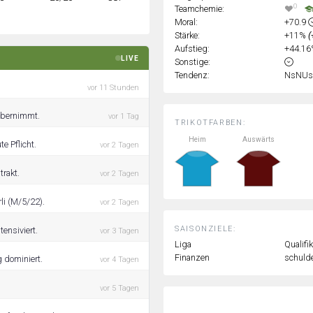
0
Teamchemie:
Moral:
+70.9
Stärke:
+11%
(
Aufstieg:
+44.1
LIVE
Sonstige:
Tendenz:
NsNUs
vor 11 Stunden
 übernimmt.
vor 1 Tag
TRIKOTFARBEN:
Heim
Auswärts
e Pflicht.
vor 2 Tagen
trakt.
vor 2 Tagen
li (M/5/22).
vor 2 Tagen
SAISONZIELE:
tensiviert.
vor 3 Tagen
Liga
Qualifi
Finanzen
schulde
g dominiert.
vor 4 Tagen
vor 5 Tagen