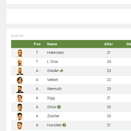
KADER:
Pos
Name
Alter
St
T
Holenstein
21
T
L´Orsa
24
A
Grieder
23
A
Vetterli
22
A
Wermuth
23
A
Sigg
21
A
Gmür
20
A
Zürcher
20
A
Hunziker
21