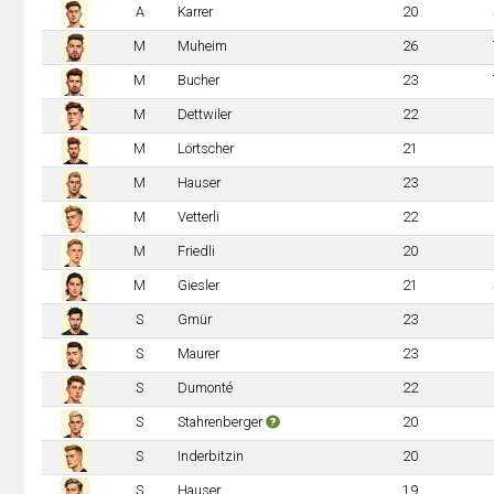
A
Karrer
20
M
Muheim
26
M
Bucher
23
M
Dettwiler
22
M
Lörtscher
21
M
Hauser
23
M
Vetterli
22
M
Friedli
20
M
Giesler
21
S
Gmür
23
S
Maurer
23
S
Dumonté
22
S
Stahrenberger
20
S
Inderbitzin
20
S
Hauser
19