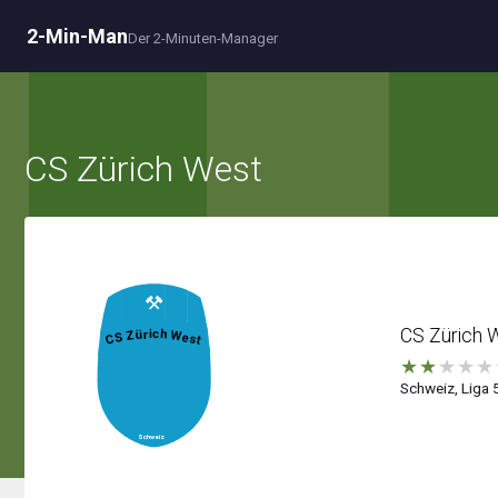
2-Min-Man
Der 2-Minuten-Manager
CS Zürich West
CS Zürich 
★
★
★
★
★
Schweiz, Liga 5