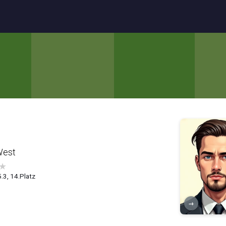
West
★
.3, 14.Platz
→