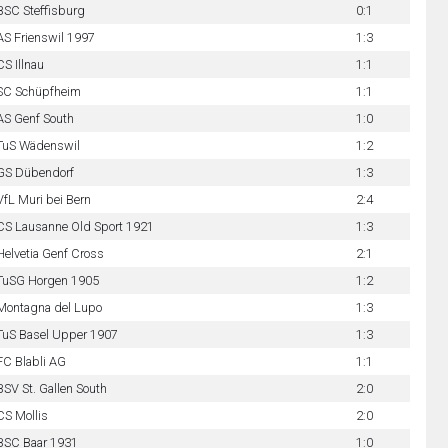
BSC Steffisburg
0:1
AS Frienswil 1997
1:3
CS Illnau
1:1
SC Schüpfheim
1:1
AS Genf South
1:0
TuS Wädenswil
1:2
GS Dübendorf
1:3
VfL Muri bei Bern
2:4
CS Lausanne Old Sport 1921
1:3
Helvetia Genf Cross
2:1
TuSG Horgen 1905
1:2
Montagna del Lupo
1:3
TuS Basel Upper 1907
1:3
FC Blabli AG
1:1
BSV St. Gallen South
2:0
CS Mollis
2:0
BSC Baar 1931
1:0