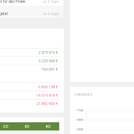
 für das Finale.
vor 6 Tagen
jetzt.
vor 6 Tagen
2.379.975 €
3.229.949 €
765.001 €
6.833.198 €
2MINDEX:
14.014.418 €
21.892.900 €
CC
EC
KC