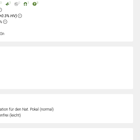
1
1
0
1
3
+0.3% HV)
6%
Sn
kation für den Nat. Pokal (normal)
nfrei (leicht)