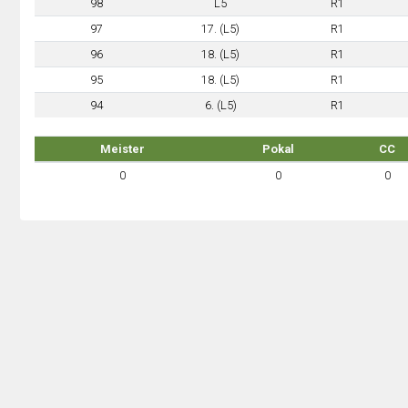
98
L5
R1
97
17. (L5)
R1
96
18. (L5)
R1
95
18. (L5)
R1
94
6. (L5)
R1
Meister
Pokal
CC
0
0
0