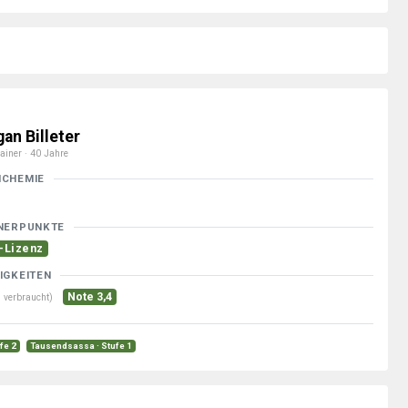
an Billeter
ainer · 40 Jahre
MCHEMIE
NERPUNKTE
-Lizenz
IGKEITEN
Note 3,4
 verbraucht)
ufe 2
Tausendsassa · Stufe 1