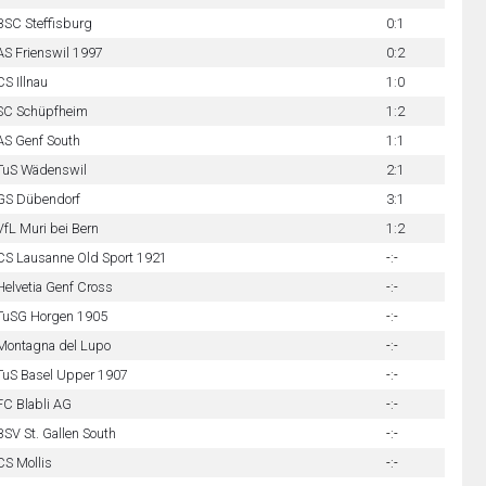
BSC Steffisburg
0:1
AS Frienswil 1997
0:2
CS Illnau
1:0
SC Schüpfheim
1:2
AS Genf South
1:1
TuS Wädenswil
2:1
GS Dübendorf
3:1
VfL Muri bei Bern
1:2
CS Lausanne Old Sport 1921
-:-
Helvetia Genf Cross
-:-
TuSG Horgen 1905
-:-
Montagna del Lupo
-:-
TuS Basel Upper 1907
-:-
FC Blabli AG
-:-
BSV St. Gallen South
-:-
CS Mollis
-:-