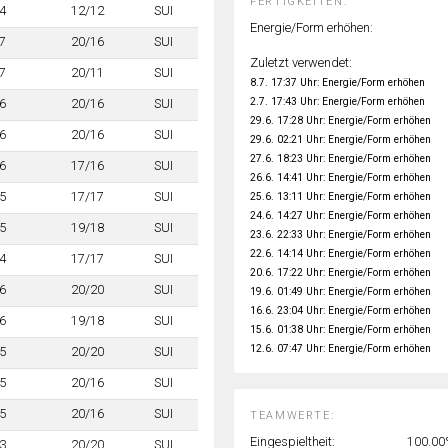
FERTIGKEITEN:
4
12/12
SUI
Energie/Form erhöhen:
7
20/16
SUI
Zuletzt verwendet:
7
20/11
SUI
8.7. 17:37 Uhr: Energie/Form erhöhen
2.7. 17:43 Uhr: Energie/Form erhöhen
6
20/16
SUI
29.6. 17:28 Uhr: Energie/Form erhöhen
6
20/16
SUI
29.6. 02:21 Uhr: Energie/Form erhöhen
27.6. 18:23 Uhr: Energie/Form erhöhen
6
17/16
SUI
26.6. 14:41 Uhr: Energie/Form erhöhen
5
17/17
SUI
25.6. 13:11 Uhr: Energie/Form erhöhen
24.6. 14:27 Uhr: Energie/Form erhöhen
5
19/18
SUI
23.6. 22:33 Uhr: Energie/Form erhöhen
22.6. 14:14 Uhr: Energie/Form erhöhen
4
17/17
SUI
20.6. 17:22 Uhr: Energie/Form erhöhen
6
20/20
SUI
19.6. 01:49 Uhr: Energie/Form erhöhen
16.6. 23:04 Uhr: Energie/Form erhöhen
6
19/18
SUI
15.6. 01:38 Uhr: Energie/Form erhöhen
12.6. 07:47 Uhr: Energie/Form erhöhen
5
20/20
SUI
5
20/16
SUI
5
20/16
SUI
TEAMWERTE:
Eingespieltheit:
100.0
3
20/20
SUI