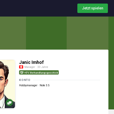
Jetzt spielen
Janic Imhof
Manager · 33 Jahre
+5% Verhandlungsgeschick
KONTO
Hobbymanager · Note 3.5