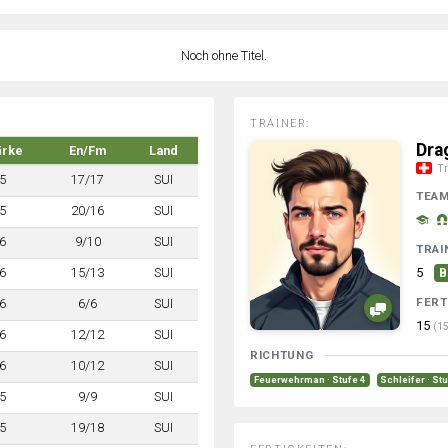
Noch ohne Titel.
TRAINER:
Drag
ärke
En/Fm
Land
Tr
5
17/17
SUI
TEA
5
20/16
SUI
6
9/10
SUI
TRAI
6
15/13
SUI
5
B
FERT
6
6/6
SUI
15
(15
6
12/12
SUI
RICHTUNG
6
10/12
SUI
Feuerwehrman · Stufe 4
Schleifer · St
5
9/9
SUI
5
19/18
SUI