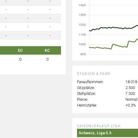
-
-
-
-
-
-
-
-
-
-
-
-
-
-
-
EC
KC
0
0
STADION & FANS:
Fanaufkommen:
18.018
Sitzplätze:
2.500
Stehplätze:
7.500
Preise:
Normal
Heimstärke:
+0.3%
SAISONVERLAUF LIGA:
Schweiz, Liga 5.3