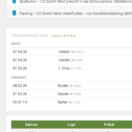
Spielkultur – CS Zürich West prescht in die Schlussphase: Stärkebonus
Training – CS Zürich West streicht alles – nur Konditionstraining zählt 
TRANSFERHISTORIE:
(AUSKLAPPEN)
KÄUFE
07.04.26
Vetterli
(M 2/21)
07.04.26
Giesler
(M 2/20)
07.03.26
L´Orsa
(S 1/22)
VERKÄUFE
08.03.26
Studer
(A 4/25)
07.03.26
Giesler
(A 5/26)
05.07.14
Stahel
(M 7/23)
Saison
Liga
Pokal