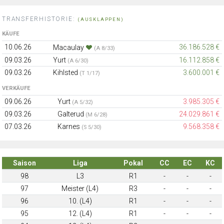
TRANSFERHISTORIE:
(AUSKLAPPEN)
KÄUFE
10.06.26
36.186.528 €
Macaulay
(A 8/33)
09.03.26
Yurt
16.112.858 €
(A 6/30)
09.03.26
Kihlsted
3.600.001 €
(T 1/17)
VERKÄUFE
09.06.26
Yurt
3.985.305 €
(A 5/32)
09.03.26
Galterud
24.029.861 €
(M 6/28)
07.03.26
Karnes
9.568.358 €
(S 5/30)
Saison
Liga
Pokal
CC
EC
KC
98
L3
R1
-
-
-
97
Meister (L4)
R3
-
-
-
96
10. (L4)
R1
-
-
-
95
12. (L4)
R1
-
-
-