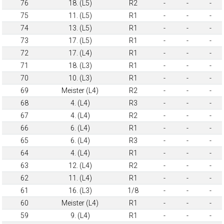
76
18. (L5)
R2
-
-
-
75
11. (L5)
R1
-
-
-
74
13. (L5)
R1
-
-
-
73
17. (L5)
R1
-
-
-
72
17. (L4)
R1
-
-
-
71
18. (L3)
R1
-
-
-
70
10. (L3)
R1
-
-
-
69
Meister (L4)
R2
-
-
-
68
4. (L4)
R3
-
-
-
67
4. (L4)
R2
-
-
-
66
6. (L4)
R1
-
-
-
65
6. (L4)
R3
-
-
-
64
4. (L4)
R1
-
-
-
63
12. (L4)
R2
-
-
-
62
11. (L4)
R1
-
-
-
61
16. (L3)
1/8
-
-
-
60
Meister (L4)
R1
-
-
-
59
9. (L4)
R1
-
-
-