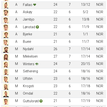
A
24
7
13/12
NOR
Fallao
A
Askøy
22
6
5/2
NOR
A
Jarnbjo
22
6
13/8
NOR
A
22
6
11/9
NOR
Lønstad
A
Bjerke
21
6
1/1
NOR
A
Bueie
21
6
11/7
NOR
M
Nydahl
26
7
17/14
NOR
M
Mikkelsen
27
7
17/14
NOR
M
24
7
20/15
NOR
Winters
M
Sethereng
24
6
18/16
NOR
M
Ulfstin
23
6
18/16
NOR
M
Krogsti
23
6
17/18
NOR
M
Omdal
22
6
18/16
NOR
M
21
5
17/19
NOR
Guttulsrød