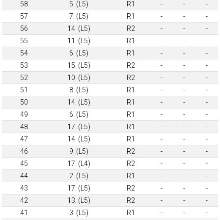
58
5. (L5)
R1
-
-
-
57
7. (L5)
R1
-
-
-
56
14. (L5)
R2
-
-
-
55
11. (L5)
R1
-
-
-
54
6. (L5)
R1
-
-
-
53
15. (L5)
R2
-
-
-
52
10. (L5)
R2
-
-
-
51
8. (L5)
R1
-
-
-
50
14. (L5)
R1
-
-
-
49
6. (L5)
R1
-
-
-
48
17. (L5)
R1
-
-
-
47
14. (L5)
R1
-
-
-
46
9. (L5)
R2
-
-
-
45
17. (L4)
R2
-
-
-
44
2. (L5)
R1
-
-
-
43
17. (L5)
R2
-
-
-
42
13. (L5)
R2
-
-
-
41
3. (L5)
R1
-
-
-