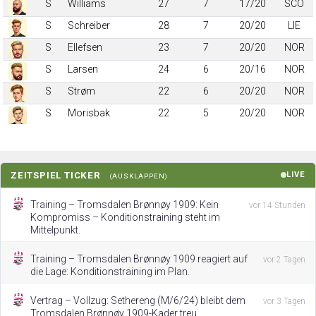
S
Williams
27
7
17/20
SCO
S
Schreiber
28
7
20/20
LIE
S
Ellefsen
23
7
20/20
NOR
S
Larsen
24
6
20/16
NOR
S
Strøm
22
6
20/20
NOR
S
Morisbak
22
5
20/20
NOR
ZEITSPIEL TICKER
LIVE
(AUSKLAPPEN)
Training – Tromsdalen Brønnøy 1909: Kein
vor 14 Stunden
Kompromiss – Konditionstraining steht im
Mittelpunkt.
Training – Tromsdalen Brønnøy 1909 reagiert auf
vor 2 Tagen
die Lage: Konditionstraining im Plan.
Vertrag – Vollzug: Sethereng (M/6/24) bleibt dem
vor 3 Tagen
Tromsdalen Brønnøy 1909-Kader treu.