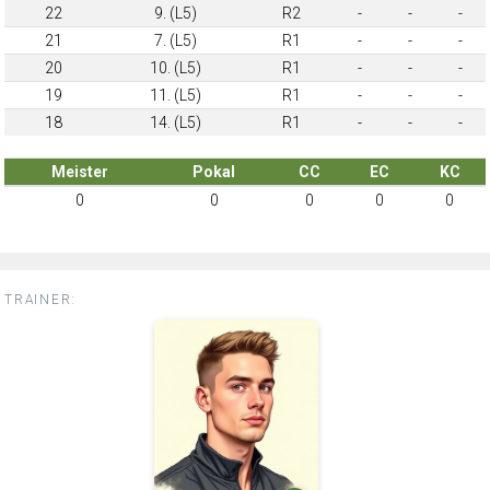
22
9. (L5)
R2
-
-
-
21
7. (L5)
R1
-
-
-
20
10. (L5)
R1
-
-
-
19
11. (L5)
R1
-
-
-
18
14. (L5)
R1
-
-
-
Meister
Pokal
CC
EC
KC
0
0
0
0
0
TRAINER: