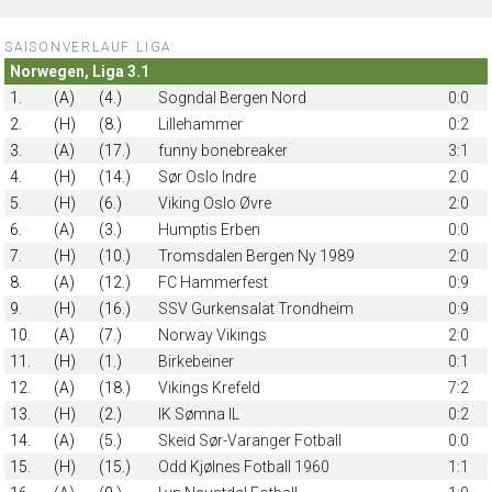
SAISONVERLAUF LIGA:
Norwegen, Liga 3.1
1.
(A)
(4.)
Sogndal Bergen Nord
0:0
2.
(H)
(8.)
Lillehammer
0:2
3.
(A)
(17.)
funny bonebreaker
3:1
4.
(H)
(14.)
Sør Oslo Indre
2:0
5.
(H)
(6.)
Viking Oslo Øvre
2:0
6.
(A)
(3.)
Humptis Erben
0:0
7.
(H)
(10.)
Tromsdalen Bergen Ny 1989
2:0
8.
(A)
(12.)
FC Hammerfest
0:9
9.
(H)
(16.)
SSV Gurkensalat Trondheim
0:9
10.
(A)
(7.)
Norway Vikings
2:0
11.
(H)
(1.)
Birkebeiner
0:1
12.
(A)
(18.)
Vikings Krefeld
7:2
13.
(H)
(2.)
IK Sømna IL
0:2
14.
(A)
(5.)
Skeid Sør-Varanger Fotball
0:0
15.
(H)
(15.)
Odd Kjølnes Fotball 1960
1:1