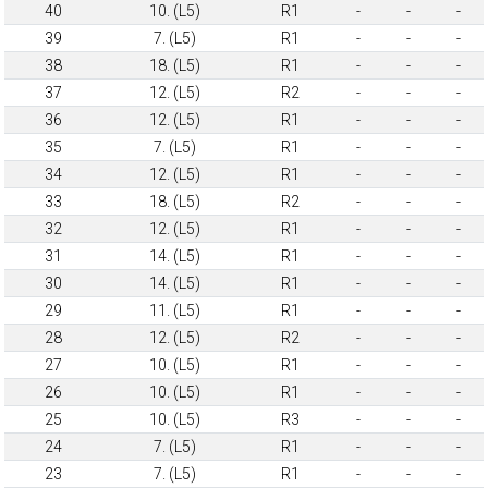
40
10. (L5)
R1
-
-
-
39
7. (L5)
R1
-
-
-
38
18. (L5)
R1
-
-
-
37
12. (L5)
R2
-
-
-
36
12. (L5)
R1
-
-
-
35
7. (L5)
R1
-
-
-
34
12. (L5)
R1
-
-
-
33
18. (L5)
R2
-
-
-
32
12. (L5)
R1
-
-
-
31
14. (L5)
R1
-
-
-
30
14. (L5)
R1
-
-
-
29
11. (L5)
R1
-
-
-
28
12. (L5)
R2
-
-
-
27
10. (L5)
R1
-
-
-
26
10. (L5)
R1
-
-
-
25
10. (L5)
R3
-
-
-
24
7. (L5)
R1
-
-
-
23
7. (L5)
R1
-
-
-