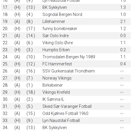
16.
(A)
(9.)
Lyn Naustdal Fotball
1:0
17.
(H)
(13.)
BK Sykkylven
1:3
18.
(H)
(4.)
Sogndal Bergen Nord
1:0
19.
(A)
(8.)
Lillehammer
2:1
20.
(H)
(17.)
funny bonebreaker
1:2
21.
(A)
(14.)
Sør Oslo Indre
0:0
22.
(A)
(6.)
Viking Oslo Øvre
1:1
23.
(H)
(3.)
Humptis Erben
0:2
24.
(A)
(10.)
Tromsdalen Bergen Ny 1989
1:1
25.
(H)
(12.)
FC Hammerfest
0:4
26.
(A)
(16.)
SSV Gurkensalat Trondheim
-:-
27.
(H)
(7.)
Norway Vikings
-:-
28.
(A)
(1.)
Birkebeiner
-:-
29.
(H)
(18.)
Vikings Krefeld
-:-
30.
(A)
(2.)
IK Sømna IL
-:-
31.
(H)
(5.)
Skeid Sør-Varanger Fotball
-:-
32.
(A)
(15.)
Odd Kjølnes Fotball 1960
-:-
33.
(H)
(9.)
Lyn Naustdal Fotball
-:-
34.
(A)
(13.)
BK Sykkylven
-:-