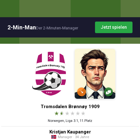
2-Min-Man
Jetzt spielen
Der 2-Minuten-Manager
↘
Tromsdalen Brønnøy 1909
★
★
★
★
★
★
Norwegen, Liga 3.1, 11.Platz
Kristjan Kaupanger
Manager · 34 Jahre