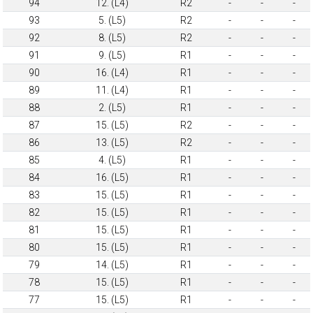
94
12. (L4)
R2
-
-
-
93
5. (L5)
R2
-
-
-
92
8. (L5)
R2
-
-
-
91
9. (L5)
R1
-
-
-
90
16. (L4)
R1
-
-
-
89
11. (L4)
R1
-
-
-
88
2. (L5)
R1
-
-
-
87
15. (L5)
R2
-
-
-
86
13. (L5)
R2
-
-
-
85
4. (L5)
R1
-
-
-
84
16. (L5)
R1
-
-
-
83
15. (L5)
R1
-
-
-
82
15. (L5)
R1
-
-
-
81
15. (L5)
R1
-
-
-
80
15. (L5)
R1
-
-
-
79
14. (L5)
R1
-
-
-
78
15. (L5)
R1
-
-
-
77
15. (L5)
R1
-
-
-