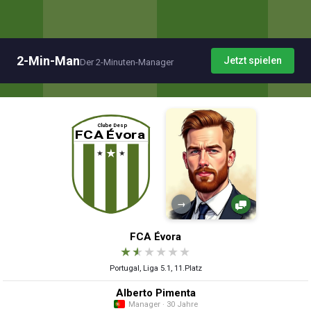
2-Min-Man
Jetzt spielen
Der 2-Minuten-Manager
→
FCA Évora
★
★
★
★
★
★
Portugal, Liga 5.1, 11.Platz
Alberto Pimenta
Manager · 30 Jahre