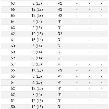
67
8. (L3)
R2
-
-
-
66
12. (L3)
R2
-
-
-
65
12. (L3)
R2
-
-
-
64
2. (L4)
R1
-
-
-
63
2. (L5)
R1
-
-
-
62
12. (L5)
R2
-
-
-
61
16. (L4)
R1
-
-
-
60
5. (L4)
R1
-
-
-
59
5. (L4)
R1
-
-
-
58
8. (L4)
R1
-
-
-
57
3. (L5)
R1
-
-
-
56
17. (L5)
R3
-
-
-
55
8. (L5)
R1
-
-
-
54
4. (L5)
R1
-
-
-
53
12. (L5)
R1
-
-
-
52
8. (L5)
R1
-
-
-
51
12. (L5)
R1
-
-
-
50
12. (L5)
R1
-
-
-