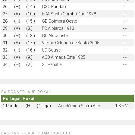
26.
(H)
(14.)
GSC Fundão
-:-
27.
(A)
(10.)
FCA Santa Comba Dão 1978
-:-
28.
(H)
(15.)
GD Coimbra Oeste
-:-
29.
(A)
(3.)
FC Alpiarça 1910
-:-
30.
(H)
(13.)
GD Alcochete
-:-
31.
(A)
(17.)
Vitória Celorico de Basto 2005
-:-
32.
(H)
(16.)
UD Sousel
-:-
33.
(A)
(9.)
ACD Almada Este 1925
-:-
34.
(H)
(2.)
SL Penafiel
-:-
SAISONVERLAUF POKAL:
Portugal, Pokal
1.Runde
(H)
(4.Liga)
Académica Sintra Alto
1:3 n.V.
SAISONVERLAUF CHAMPIONSCUP