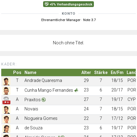
+5% Verhandlungsgeschick
KONTO
Ehrenamtlicher Manager · Note 3.7
Noch ohne Titel.
KADER:
Pos
Name
Alter
Stärke
En/Fm
Land
T
Andrade Quaresma
29
7
18/15
POR
T
23
6
20/17
POR
Cunha Mango Fernandes
A
27
7
19/17
CYP
Praxitos
✚ 6
A
Novais
24
7
18/15
POR
A
Nogueira Gomes
22
7
17/12
POR
A
de Souza
23
6
19/17
POR