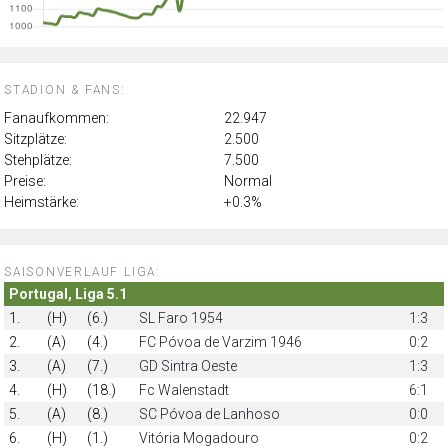
STADION & FANS:
Fanaufkommen:
22.947
Sitzplätze:
2.500
Stehplätze:
7.500
Preise:
Normal
Heimstärke:
+0.3%
SAISONVERLAUF LIGA:
Portugal, Liga 5.1
1.
(H)
(6.)
SL Faro 1954
1:3
2.
(A)
(4.)
FC Póvoa de Varzim 1946
0:2
3.
(A)
(7.)
GD Sintra Oeste
1:3
4.
(H)
(18.)
Fc Walenstadt
6:1
5.
(A)
(8.)
SC Póvoa de Lanhoso
0:0
6.
(H)
(1.)
Vitória Mogadouro
0:2