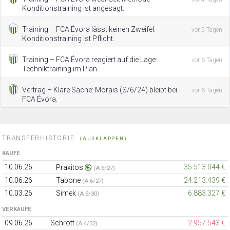
Konditionstraining ist angesagt.
Training – FCA Évora lässt keinen Zweifel:
vor 5 Tagen
Konditionstraining ist Pflicht.
Training – FCA Évora reagiert auf die Lage:
vor 6 Tagen
Techniktraining im Plan.
Vertrag – Klare Sache: Morais (S/6/24) bleibt bei
vor 6 Tagen
FCA Évora.
TRANSFERHISTORIE:
(AUSKLAPPEN)
KÄUFE
10.06.26
35.513.044 €
Praxitos
(A 6/27)
10.06.26
Tabone
24.213.439 €
(A 6/27)
10.03.26
Simek
6.883.327 €
(A 5/30)
VERKÄUFE
09.06.26
Schrott
2.957.543 €
(A 4/32)