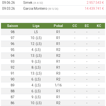
09.06.26
Simek
2.957.543 €
(A 4/32)
09.03.26
Garcia Monteiro
14.439.741 €
(M 5/26)
Saison
Liga
Pokal
CC
EC
KC
98
L5
R1
-
-
-
97
10. (L5)
R1
-
-
-
96
12. (L5)
R1
-
-
-
95
4. (L5)
R2
-
-
-
94
13. (L5)
R2
-
-
-
93
9. (L5)
R1
-
-
-
92
8. (L5)
R1
-
-
-
91
13. (L5)
R3
-
-
-
90
6. (L5)
R2
-
-
-
89
4. (L5)
1/16
-
-
-
88
6. (L5)
R1
-
-
-
87
9. (L5)
R1
-
-
-
86
10. (L5)
R2
-
-
-