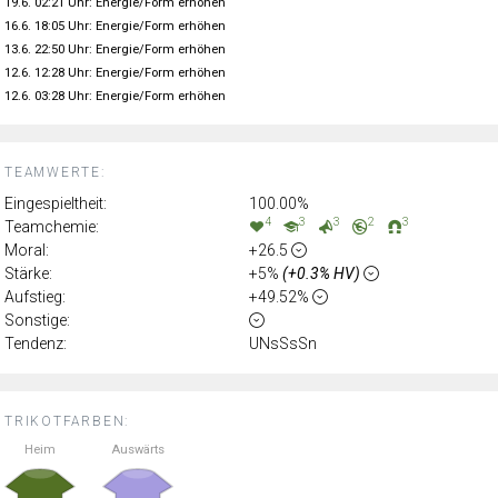
19.6. 02:21 Uhr: Energie/Form erhöhen
16.6. 18:05 Uhr: Energie/Form erhöhen
13.6. 22:50 Uhr: Energie/Form erhöhen
12.6. 12:28 Uhr: Energie/Form erhöhen
12.6. 03:28 Uhr: Energie/Form erhöhen
TEAMWERTE:
Eingespieltheit:
100.00%
4
3
3
2
3
Teamchemie:
Moral:
+26.5
Stärke:
+5%
(+0.3% HV)
Aufstieg:
+49.52%
Sonstige:
Tendenz:
UNsSsSn
TRIKOTFARBEN:
Heim
Auswärts