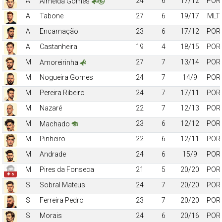
A
24
6
17/12
POR
Almeida Gomes
A
Tabone
27
6
19/17
MLT
A
Encarnação
23
6
17/12
POR
A
Castanheira
19
4
18/15
POR
M
27
7
13/14
POR
Amoreirinha
M
Nogueira Gomes
24
7
14/9
POR
M
Pereira Ribeiro
24
7
17/11
POR
M
Nazaré
22
7
12/13
POR
M
23
6
12/12
POR
Machado
M
Pinheiro
22
6
12/11
POR
M
Andrade
24
6
15/9
POR
M
Pires da Fonseca
21
5
20/20
POR
✚ 6
S
Sobral Mateus
24
7
20/20
POR
S
Ferreira Pedro
23
7
20/20
POR
S
Morais
24
6
20/16
POR