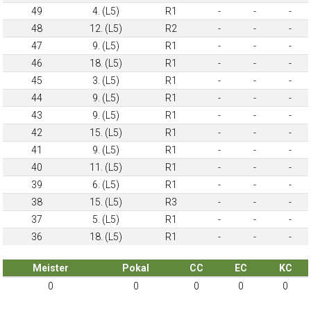
49
4. (L5)
R1
-
-
-
48
12. (L5)
R2
-
-
-
47
9. (L5)
R1
-
-
-
46
18. (L5)
R1
-
-
-
45
3. (L5)
R1
-
-
-
44
9. (L5)
R1
-
-
-
43
9. (L5)
R1
-
-
-
42
15. (L5)
R1
-
-
-
41
9. (L5)
R1
-
-
-
40
11. (L5)
R1
-
-
-
39
6. (L5)
R1
-
-
-
38
15. (L5)
R3
-
-
-
37
5. (L5)
R1
-
-
-
36
18. (L5)
R1
-
-
-
Meister
Pokal
CC
EC
KC
0
0
0
0
0