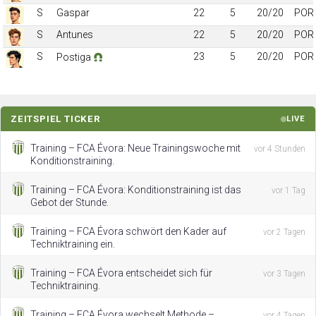
S
Gaspar
22
5
20/20
POR
S
Antunes
22
5
20/20
POR
S
23
5
20/20
POR
Postiga
ZEITSPIEL TICKER
LIVE
Training – FCA Évora: Neue Trainingswoche mit
vor 4 Stunden
Konditionstraining.
Training – FCA Évora: Konditionstraining ist das
vor 1 Tag
Gebot der Stunde.
Training – FCA Évora schwört den Kader auf
vor 2 Tagen
Techniktraining ein.
Training – FCA Évora entscheidet sich für
vor 3 Tagen
Techniktraining.
Training – FCA Évora wechselt Methode –
vor 4 Tagen