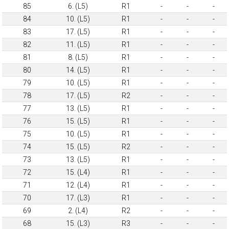
85
6. (L5)
R1
-
-
-
84
10. (L5)
R1
-
-
-
83
17. (L5)
R1
-
-
-
82
11. (L5)
R1
-
-
-
81
8. (L5)
R1
-
-
-
80
14. (L5)
R1
-
-
-
79
10. (L5)
R1
-
-
-
78
17. (L5)
R2
-
-
-
77
13. (L5)
R1
-
-
-
76
15. (L5)
R1
-
-
-
75
10. (L5)
R1
-
-
-
74
15. (L5)
R2
-
-
-
73
13. (L5)
R1
-
-
-
72
15. (L4)
R1
-
-
-
71
12. (L4)
R1
-
-
-
70
17. (L3)
R1
-
-
-
69
2. (L4)
R2
-
-
-
68
15. (L3)
R3
-
-
-