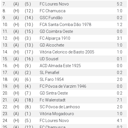
7.
(A)
(5.)
FC Loures Novo
5:2
8.
(H)
(12.)
FC Chamusca
1:0
9.
(A)
(14.)
GSC Fundão
0:2
10.
(H)
(10.)
FCA Santa Comba Dão 1978
1:2
11.
(A)
(15.)
GD Coimbra Oeste
0:0
12.
(H)
(3.)
FC Alpiarça 1910
3:1
13.
(A)
(13.)
GD Alcochete
1:0
14.
(H)
(17.)
Vitória Celorico de Basto 2005
1:0
15.
(A)
(16.)
UD Sousel
0:1
16.
(H)
(9.)
ACD Almada Este 1925
0:0
17.
(A)
(2.)
SL Penafiel
0:2
18.
(A)
(6.)
SL Faro 1954
2:0
19.
(H)
(4.)
FC Póvoa de Varzim 1946
0:0
20.
(H)
(7.)
GD Sintra Oeste
0:2
21.
(A)
(18.)
Fc Walenstadt
7:1
22.
(H)
(8.)
SC Póvoa de Lanhoso
2:0
23.
(A)
(1.)
Vitória Mogadouro
1:0
24.
(H)
(5.)
FC Loures Novo
4:1
25.
(A)
(12.)
FC Chamusca
0:2