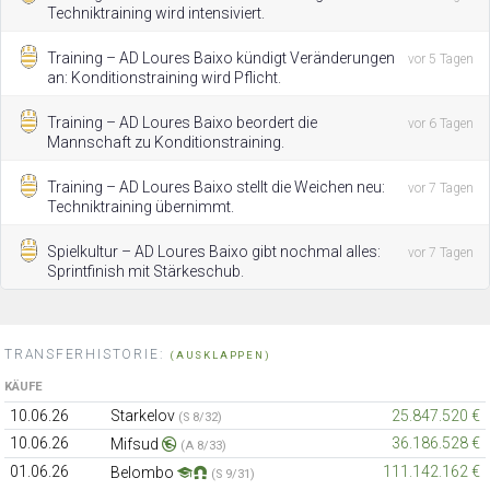
Techniktraining wird intensiviert.
Training – AD Loures Baixo kündigt Veränderungen
vor 5 Tagen
an: Konditionstraining wird Pflicht.
Training – AD Loures Baixo beordert die
vor 6 Tagen
Mannschaft zu Konditionstraining.
Training – AD Loures Baixo stellt die Weichen neu:
vor 7 Tagen
Techniktraining übernimmt.
Spielkultur – AD Loures Baixo gibt nochmal alles:
vor 7 Tagen
Sprintfinish mit Stärkeschub.
TRANSFERHISTORIE:
(AUSKLAPPEN)
KÄUFE
10.06.26
Starkelov
25.847.520 €
(S 8/32)
10.06.26
36.186.528 €
Mifsud
(A 8/33)
01.06.26
111.142.162 €
Belombo
(S 9/31)