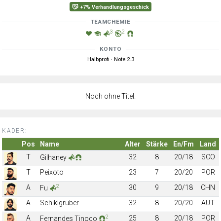
+7% Verhandlungsgeschick
TEAMCHEMIE
3
2
KONTO
Halbprofi · Note 2.3
Noch ohne Titel.
KADER:
Pos
Name
Alter
Stärke
En/Fm
Land
T
32
8
20/18
SCO
Gilhaney
T
Peixoto
23
7
20/20
POR
2
A
30
9
20/18
CHN
Fu
A
Schiklgruber
32
8
20/20
AUT
2
A
25
8
20/18
POR
Fernandes Tinoco