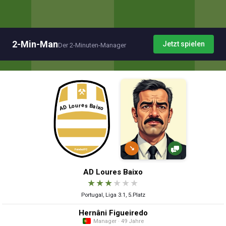
2-Min-Man
Jetzt spielen
Der 2-Minuten-Manager
↘
AD Loures Baixo
★
★
★
★
★
★
Portugal, Liga 3.1, 5.Platz
Hernâni Figueiredo
Manager · 49 Jahre