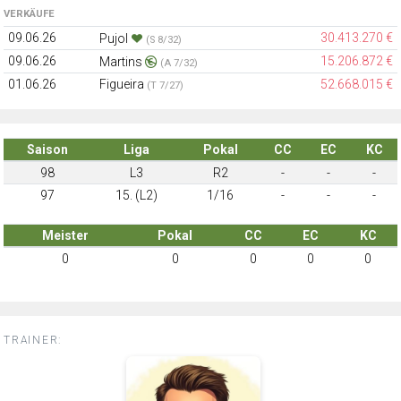
VERKÄUFE
09.06.26
30.413.270 €
Pujol
(S 8/32)
09.06.26
15.206.872 €
Martins
(A 7/32)
01.06.26
Figueira
52.668.015 €
(T 7/27)
Saison
Liga
Pokal
CC
EC
KC
98
L3
R2
-
-
-
97
15. (L2)
1/16
-
-
-
Meister
Pokal
CC
EC
KC
0
0
0
0
0
TRAINER: