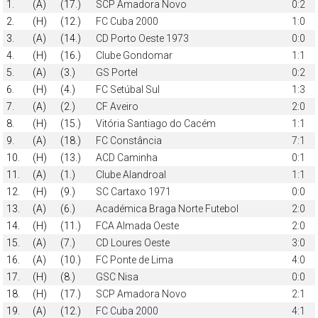
1.
(A)
(17.)
SCP Amadora Novo
0:2
2.
(H)
(12.)
FC Cuba 2000
1:0
3.
(A)
(14.)
CD Porto Oeste 1973
0:0
4.
(H)
(16.)
Clube Gondomar
1:1
5.
(A)
(3.)
GS Portel
0:2
6.
(H)
(4.)
FC Setúbal Sul
1:3
7.
(A)
(2.)
CF Aveiro
2:0
8.
(H)
(15.)
Vitória Santiago do Cacém
1:1
9.
(A)
(18.)
FC Constância
7:1
10.
(H)
(13.)
ACD Caminha
0:1
11.
(A)
(1.)
Clube Alandroal
1:1
12.
(H)
(9.)
SC Cartaxo 1971
0:0
13.
(A)
(6.)
Académica Braga Norte Futebol
2:0
14.
(H)
(11.)
FCA Almada Oeste
2:0
15.
(A)
(7.)
CD Loures Oeste
3:0
16.
(A)
(10.)
FC Ponte de Lima
4:0
17.
(H)
(8.)
GSC Nisa
0:0
18.
(H)
(17.)
SCP Amadora Novo
2:1
19.
(A)
(12.)
FC Cuba 2000
4:1