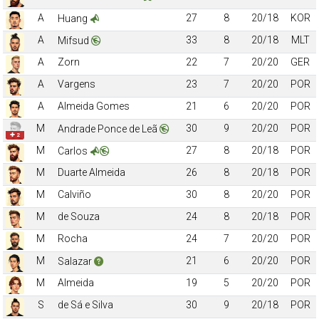
A
27
8
20/18
KOR
Huang
A
33
8
20/18
MLT
Mifsud
A
Zorn
22
7
20/20
GER
A
Vargens
23
7
20/20
POR
A
Almeida Gomes
21
6
20/20
POR
M
30
9
20/20
POR
Andrade Ponce de Leã
✚ 2
M
27
8
20/18
POR
Carlos
M
Duarte Almeida
26
8
20/18
POR
M
Calviño
30
8
20/20
POR
M
de Souza
24
8
20/18
POR
M
Rocha
24
7
20/20
POR
M
21
6
20/20
POR
Salazar
M
Almeida
19
5
20/20
POR
S
de Sá e Silva
30
9
20/18
POR