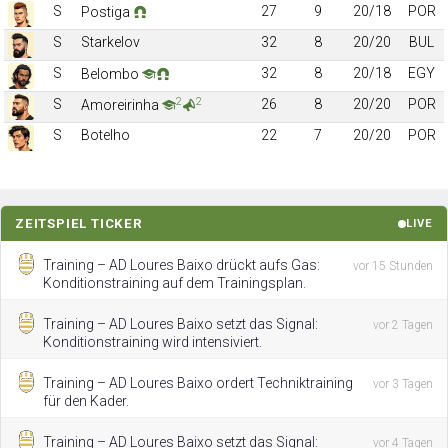
S
27
9
20/18
POR
Postiga
S
Starkelov
32
8
20/20
BUL
S
32
8
20/18
EGY
Belombo
2
2
S
26
8
20/20
POR
Amoreirinha
S
Botelho
22
7
20/20
POR
ZEITSPIEL TICKER
LIVE
Training – AD Loures Baixo drückt aufs Gas:
vor 15 Stunden
Konditionstraining auf dem Trainingsplan.
Training – AD Loures Baixo setzt das Signal:
vor 2 Tagen
Konditionstraining wird intensiviert.
Training – AD Loures Baixo ordert Techniktraining
vor 3 Tagen
für den Kader.
Training – AD Loures Baixo setzt das Signal:
vor 4 Tagen