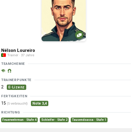
Nélson Loureiro
Trainer · 37 Jahre
TEAMCHEMIE
TRAINERPUNKTE
2
E-Lizenz
FERTIGKEITEN
15
Note 3,4
(5 verbraucht)
RICHTUNG
Feuerwehrman · Stufe 4
Schleifer · Stufe 2
Tausendsassa · Stufe 1