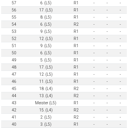
57
6. (L5)
R1
-
-
-
56
17. (L5)
R1
-
-
-
55
8. (L5)
R1
-
-
-
54
6. (L5)
R2
-
-
-
53
9. (L5)
R1
-
-
-
52
12. (L5)
R1
-
-
-
51
9. (L5)
R1
-
-
-
50
6. (L5)
R1
-
-
-
49
5. (L5)
R1
-
-
-
48
17. (L5)
R1
-
-
-
47
12. (L5)
R1
-
-
-
46
11. (L5)
R1
-
-
-
45
18. (L4)
R2
-
-
-
44
13. (L4)
R2
-
-
-
43
Meister (L5)
R1
-
-
-
42
15. (L4)
R2
-
-
-
41
2. (L5)
R2
-
-
-
40
3. (L5)
R1
-
-
-