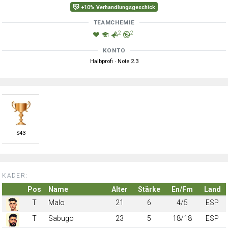
+10% Verhandlungsgeschick
TEAMCHEMIE
2
2
KONTO
Halbprofi · Note 2.3
S
43
KADER:
Pos
Name
Alter
Stärke
En/Fm
Land
T
Malo
21
6
4/5
ESP
T
Sabugo
23
5
18/18
ESP