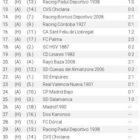
12.
(H)
(13.)
Racing Padul Deportivo 1938
1:0
13.
(A)
(14.)
CVS Chiclana
0:0
14.
(H)
(7.)
Racing Bornos Deportivo 2008
2:1
15.
(A)
(9.)
Racing Córdoba 1927
0:1
16.
(H)
(11.)
CA Sant Feliu de Llobregat
1:2
17.
(A)
(17.)
FC Palma
2:0
18.
(A)
(2.)
SC HSV 1887
0:2
19.
(H)
(6.)
CD Linares 1983
0:2
20.
(A)
(4.)
Rayo Baza 2008
2:1
21.
(H)
(12.)
SD Cuevas del Almanzora 2006
0:2
22.
(A)
(1.)
SD Empúries
2:1
23.
(H)
(5.)
Real Valencia Nueva 1901
0:1
24.
(A)
(10.)
CP Madrid Bajo
0:1
25.
(H)
(3.)
SD Salamanca
1:0
26.
(A)
(18.)
Madrid1990
-:-
27.
(H)
(16.)
Dos Kanonos
-:-
28.
(H)
(15.)
FC Dúrcal
-:-
29.
(A)
(13.)
Racing Padul Deportivo 1938
-:-
30.
(H)
(14.)
CVS Chiclana
-:-