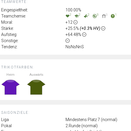
TEAMWERTE:
Eingespieltheit:
100.00%
2
2
2
3
0
1
Teamchemie:
Moral:
+12
Stärke:
+25.5%
(+0.3% HV)
Aufstieg:
+64.48%
Sonstige:
Tendenz:
NsNsNnS
TRIKOTFARBEN:
Heim
Auswärts
SAISONZIELE:
Liga
Mindestens Platz 7 (normal)
Pokal
2.Runde (normal)