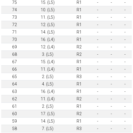
75
15. (L5)
R1
-
-
-
74
10. (L5)
R1
-
-
-
73
11. (L5)
R1
-
-
-
72
12. (L5)
R1
-
-
-
71
14. (L5)
R1
-
-
-
70
16. (L4)
R1
-
-
-
69
12. (L4)
R2
-
-
-
68
3. (L5)
R2
-
-
-
67
15. (L4)
R1
-
-
-
66
11. (L4)
R1
-
-
-
65
2. (L5)
R3
-
-
-
64
4. (L5)
R1
-
-
-
63
16. (L4)
R1
-
-
-
62
11. (L4)
R2
-
-
-
61
2. (L5)
R1
-
-
-
60
17. (L5)
R2
-
-
-
59
14. (L5)
R1
-
-
-
58
7. (L5)
R3
-
-
-