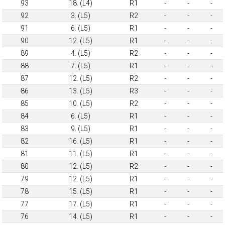
93
18. (L4)
R1
-
-
-
92
3. (L5)
R2
-
-
-
91
6. (L5)
R1
-
-
-
90
12. (L5)
R1
-
-
-
89
4. (L5)
R2
-
-
-
88
7. (L5)
R1
-
-
-
87
12. (L5)
R2
-
-
-
86
13. (L5)
R3
-
-
-
85
10. (L5)
R2
-
-
-
84
6. (L5)
R1
-
-
-
83
9. (L5)
R1
-
-
-
82
16. (L5)
R1
-
-
-
81
11. (L5)
R1
-
-
-
80
12. (L5)
R2
-
-
-
79
12. (L5)
R1
-
-
-
78
15. (L5)
R1
-
-
-
77
17. (L5)
R1
-
-
-
76
14. (L5)
R1
-
-
-