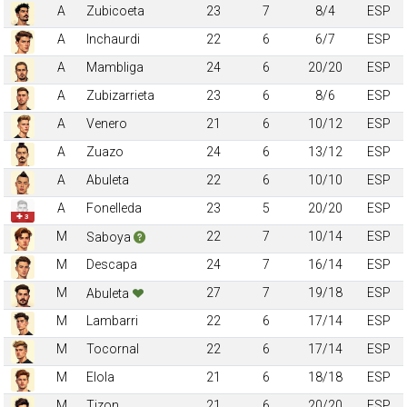
A
Zubicoeta
23
7
8/4
ESP
A
Inchaurdi
22
6
6/7
ESP
A
Mambliga
24
6
20/20
ESP
A
Zubizarrieta
23
6
8/6
ESP
A
Venero
21
6
10/12
ESP
A
Zuazo
24
6
13/12
ESP
A
Abuleta
22
6
10/10
ESP
A
Fonelleda
23
5
20/20
ESP
✚ 3
M
22
7
10/14
ESP
Saboya
M
Descapa
24
7
16/14
ESP
M
27
7
19/18
ESP
Abuleta
M
Lambarri
22
6
17/14
ESP
M
Tocornal
22
6
17/14
ESP
M
Elola
21
6
18/18
ESP
M
Tizon
21
6
20/20
ESP