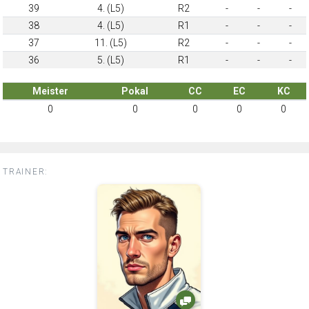
39
4. (L5)
R2
-
-
-
38
4. (L5)
R1
-
-
-
37
11. (L5)
R2
-
-
-
36
5. (L5)
R1
-
-
-
Meister
Pokal
CC
EC
KC
0
0
0
0
0
TRAINER: