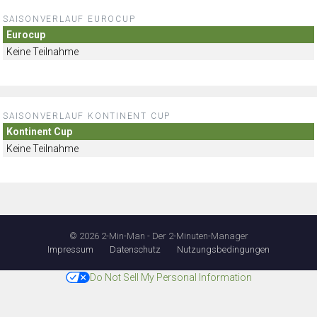
SAISONVERLAUF EUROCUP
Eurocup
Keine Teilnahme
SAISONVERLAUF KONTINENT CUP
Kontinent Cup
Keine Teilnahme
© 2026 2-Min-Man - Der 2-Minuten-Manager
Impressum
Datenschutz
Nutzungsbedingungen
Do Not Sell My Personal Information