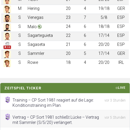
M
Hering
20
4
19/18
GER
S
Venegas
23
7
5/8
ESP
S
24
6
18/18
ESP
Malo
S
Sagarteguieta
22
6
17/14
ESP
S
Sagaseta
21
6
20/20
ESP
✚ 10
S
Sammler
20
5
17/14
GER
S
Rowe
18
4
20/20
IRL
ZEITSPIEL TICKER
LIVE
Training – CP Sort 1981 reagiert auf die Lage:
vor 3 Stunden
Konditionstraining im Plan.
Vertrag – CP Sort 1981 schließt Lücke – Vertrag
vor 5 Stunden
mit Sammler (S/5/20) verlängert.