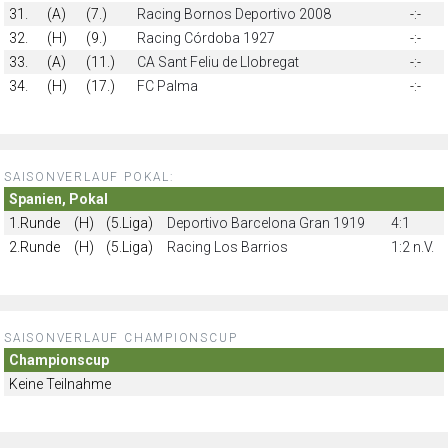
31.
(A)
(7.)
Racing Bornos Deportivo 2008
-:-
32.
(H)
(9.)
Racing Córdoba 1927
-:-
33.
(A)
(11.)
CA Sant Feliu de Llobregat
-:-
34.
(H)
(17.)
FC Palma
-:-
SAISONVERLAUF POKAL:
Spanien, Pokal
1.Runde
(H)
(5.Liga)
Deportivo Barcelona Gran 1919
4:1
2.Runde
(H)
(5.Liga)
Racing Los Barrios
1:2 n.V.
SAISONVERLAUF CHAMPIONSCUP
Championscup
Keine Teilnahme