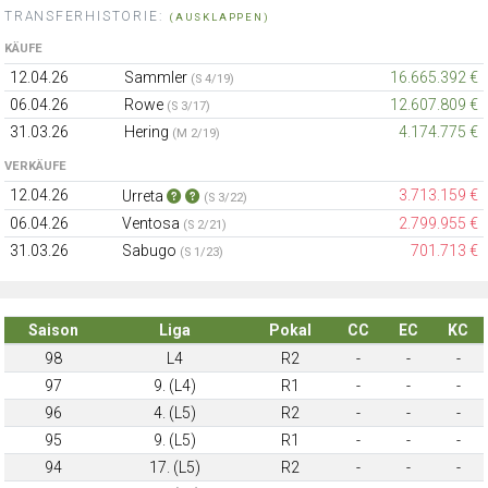
TRANSFERHISTORIE:
(AUSKLAPPEN)
KÄUFE
12.04.26
Sammler
16.665.392 €
(S 4/19)
06.04.26
Rowe
12.607.809 €
(S 3/17)
31.03.26
Hering
4.174.775 €
(M 2/19)
VERKÄUFE
12.04.26
3.713.159 €
Urreta
(S 3/22)
06.04.26
Ventosa
2.799.955 €
(S 2/21)
31.03.26
Sabugo
701.713 €
(S 1/23)
Saison
Liga
Pokal
CC
EC
KC
98
L4
R2
-
-
-
97
9. (L4)
R1
-
-
-
96
4. (L5)
R2
-
-
-
95
9. (L5)
R1
-
-
-
94
17. (L5)
R2
-
-
-