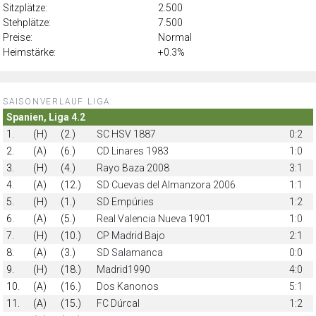
Sitzplätze:
2.500
Stehplätze:
7.500
Preise:
Normal
Heimstärke:
+0.3%
SAISONVERLAUF LIGA:
Spanien, Liga 4.2
1.
(H)
(2.)
SC HSV 1887
0:2
2.
(A)
(6.)
CD Linares 1983
1:0
3.
(H)
(4.)
Rayo Baza 2008
3:1
4.
(A)
(12.)
SD Cuevas del Almanzora 2006
1:1
5.
(H)
(1.)
SD Empúries
1:2
6.
(A)
(5.)
Real Valencia Nueva 1901
1:0
7.
(H)
(10.)
CP Madrid Bajo
2:1
8.
(A)
(3.)
SD Salamanca
0:0
9.
(H)
(18.)
Madrid1990
4:0
10.
(A)
(16.)
Dos Kanonos
5:1
11.
(A)
(15.)
FC Dúrcal
1:2