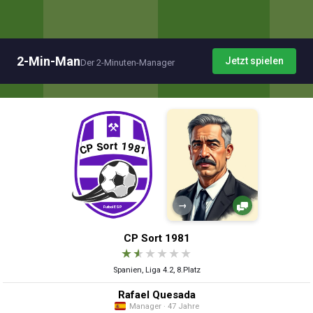
2-Min-Man
Jetzt spielen
Der 2-Minuten-Manager
→
CP Sort 1981
★
★
★
★
★
★
Spanien, Liga 4.2, 8.Platz
Rafael Quesada
Manager · 47 Jahre