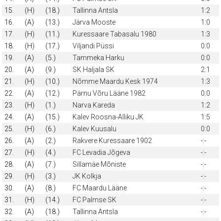
15.
(H)
(18.)
Tallinna Antsla
1:2
16.
(A)
(13.)
Järva Mooste
1:0
17.
(H)
(11.)
Kuressaare Tabasalu 1980
1:3
18.
(H)
(17.)
Viljandi Püssi
0:0
19.
(A)
(5.)
Tammeka Harku
0:0
20.
(A)
(9.)
SK Haljala SK
2:1
21.
(H)
(10.)
Nõmme Maardu Kesk 1974
1:3
22.
(A)
(12.)
Pärnu Võru Lääne 1982
0:0
23.
(H)
(1.)
Narva Kareda
1:2
24.
(A)
(15.)
Kalev Roosna-Alliku JK
1:5
25.
(H)
(6.)
Kalev Kuusalu
0:0
26.
(A)
(2.)
Rakvere Kuressaare 1902
-:-
27.
(H)
(4.)
FC Levadia Jõgeva
-:-
28.
(A)
(7.)
Sillamäe Mõniste
-:-
29.
(H)
(3.)
JK Kolkja
-:-
30.
(A)
(8.)
FC Maardu Lääne
-:-
31.
(H)
(14.)
FC Palmse SK
-:-
32.
(A)
(18.)
Tallinna Antsla
-:-