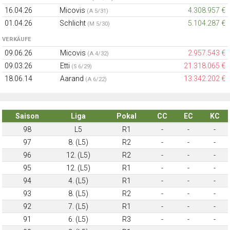
16.04.26
Micovis
4.308.957 €
(A 5/31)
01.04.26
Schlicht
5.104.287 €
(M 5/30)
VERKÄUFE
09.06.26
Micovis
2.957.543 €
(A 4/32)
09.03.26
Etti
21.318.065 €
(S 6/29)
18.06.14
Aarand
13.342.202 €
(A 6/22)
Saison
Liga
Pokal
CC
EC
KC
98
L5
R1
-
-
-
97
8. (L5)
R2
-
-
-
96
12. (L5)
R2
-
-
-
95
12. (L5)
R1
-
-
-
94
4. (L5)
R1
-
-
-
93
8. (L5)
R2
-
-
-
92
7. (L5)
R1
-
-
-
91
6. (L5)
R3
-
-
-