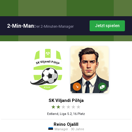
2-Min-Man
Jetzt spielen
Der 2-Minuten-Manager
↘
SK Viljandi Põhja
★
★
★
★
★
★
Estland, Liga 5.2, 16.Platz
Reino Ojalill
Manager · 30 Jahre