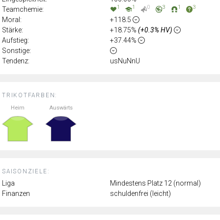
1
1
0
3
1
3
Teamchemie:
Moral:
+118.5
Stärke:
+18.75%
(+0.3% HV)
Aufstieg:
+37.44%
Sonstige:
Tendenz:
usNuNnU
TRIKOTFARBEN:
Heim
Auswärts
SAISONZIELE:
Liga
Mindestens Platz 12 (normal)
Finanzen
schuldenfrei (leicht)