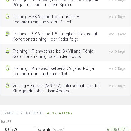
Põhja einigt sich mit dem Spieler.
Training – SK Viljandi Põhja justiert –
vor 4 Tagen
Techniktraining ab sofort Pflicht.
Training – SK Viljandi Põhja legt den Fokus auf
vor 5 Tagen
Konditionstraining – der Kader folgt.
Training – Planwechsel bei SK Viljandi Põhja:
vor 6 Tagen
Konditionstraining rückt in den Fokus.
Training – Kurswechsel bei SK Viljandi Põhja:
vor 7 Tagen
Techniktraining ab heute Pflicht.
Vertrag – Kotkas (M/5/22) unterschreibt neu bei
vor 7 Tagen
SK Viljandi Põhja – kein Abgang.
TRANSFERHISTORIE:
(AUSKLAPPEN)
KÄUFE
10.06.26
Tobreluts
6.205.017 €
(A 3/20)