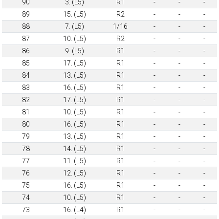
90
3. (L5)
R1
-
-
-
89
15. (L5)
R2
-
-
-
88
7. (L5)
1/16
-
-
-
87
10. (L5)
R2
-
-
-
86
9. (L5)
R1
-
-
-
85
17. (L5)
R1
-
-
-
84
13. (L5)
R1
-
-
-
83
16. (L5)
R1
-
-
-
82
17. (L5)
R1
-
-
-
81
10. (L5)
R1
-
-
-
80
16. (L5)
R1
-
-
-
79
13. (L5)
R1
-
-
-
78
14. (L5)
R1
-
-
-
77
11. (L5)
R1
-
-
-
76
12. (L5)
R1
-
-
-
75
16. (L5)
R1
-
-
-
74
10. (L5)
R1
-
-
-
73
16. (L4)
R1
-
-
-