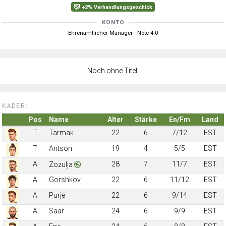
+2% Verhandlungsgeschick
KONTO
Ehrenamtlicher Manager · Note 4.0
Noch ohne Titel.
KADER:
Pos
Name
Alter
Stärke
En/Fm
Land
T
Tarmak
22
6
7/12
EST
T
Antson
19
4
5/5
EST
A
28
7
11/7
EST
Zozulja
A
Gorshkov
22
6
11/12
EST
A
Purje
22
6
9/14
EST
A
Saar
24
6
9/9
EST