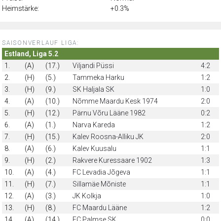
Heimstärke:
+0.3%
SAISONVERLAUF LIGA:
Estland, Liga 5.2
1.
(A)
(17.)
Viljandi Püssi
4:2
2.
(H)
(5.)
Tammeka Harku
1:2
3.
(H)
(9.)
SK Haljala SK
1:0
4.
(A)
(10.)
Nõmme Maardu Kesk 1974
2:0
5.
(H)
(12.)
Pärnu Võru Lääne 1982
0:2
6.
(A)
(1.)
Narva Kareda
1:2
7.
(H)
(15.)
Kalev Roosna-Alliku JK
2:0
8.
(A)
(6.)
Kalev Kuusalu
1:1
9.
(H)
(2.)
Rakvere Kuressaare 1902
1:3
10.
(A)
(4.)
FC Levadia Jõgeva
1:1
11.
(H)
(7.)
Sillamäe Mõniste
1:1
12.
(A)
(3.)
JK Kolkja
1:0
13.
(H)
(8.)
FC Maardu Lääne
1:2
14.
(A)
(14.)
FC Palmse SK
0:0