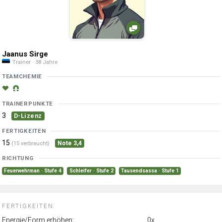
Jaanus Sirge
Trainer · 38 Jahre
TEAMCHEMIE
TRAINERPUNKTE
3
D-Lizenz
FERTIGKEITEN
15
Note 3,4
(15 verbraucht)
RICHTUNG
Feuerwehrman · Stufe 4
Schleifer · Stufe 2
Tausendsassa · Stufe 1
FERTIGKEITEN:
Energie/Form erhöhen:
0x