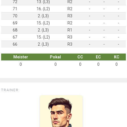
72
13. (L3)
R2
-
-
-
71
16. (L2)
R2
-
-
-
70
2. (L3)
R3
-
-
-
69
15. (L2)
R2
-
-
-
68
2. (L3)
R1
-
-
-
67
15. (L2)
R3
-
-
-
66
2. (L3)
R3
-
-
-
Meister
Pokal
CC
EC
KC
0
0
0
0
0
TRAINER: