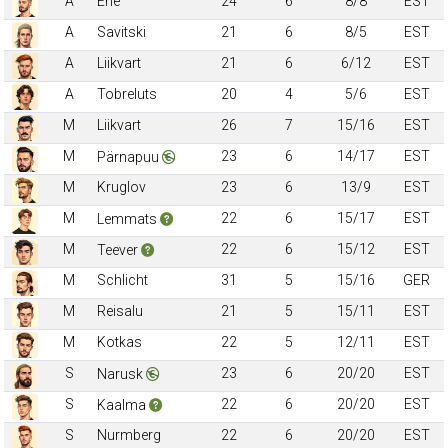
A
Ene
24
6
8/8
EST
A
Savitski
21
6
8/5
EST
A
Liikvart
21
6
6/12
EST
A
Tobreluts
20
4
5/6
EST
M
Liikvart
26
7
15/16
EST
M
23
6
14/17
EST
Pärnapuu
M
Kruglov
23
6
13/9
EST
M
22
6
15/17
EST
Lemmats
M
22
6
15/12
EST
Teever
M
Schlicht
31
5
15/16
GER
M
Reisalu
21
5
15/11
EST
M
Kotkas
22
5
12/11
EST
S
23
6
20/20
EST
Narusk
S
22
6
20/20
EST
Kaalma
S
Nurmberg
22
6
20/20
EST