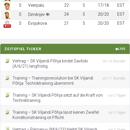
S
Veerpalu
22
5
17/18
EST
S
24
5
20/20
EST
Dimitrijev
S
Evsjukova
21
5
20/20
EST
✚ 11
ZEITSPIEL TICKER
LIVE
Vertrag – SK Viljandi Põhja bindet Savitski
vor 16 Stunden
(A/6/21) langfristig.
Training – Trainingsrevolution bei SK Viljandi
vor 17 Stunden
Põhja: Techniktraining übernimmt.
Training – SK Viljandi Põhja setzt auf die Kraft von
vor 2 Tagen
Techniktraining.
Training – SK Viljandi Põhja lässt keinen Zweifel:
vor 3 Tagen
Konditionstraining ist Pflicht.
Vertrag – Pärnapuu (M/6/23) bleibt! SK Viljandi
vor 3 Tagen