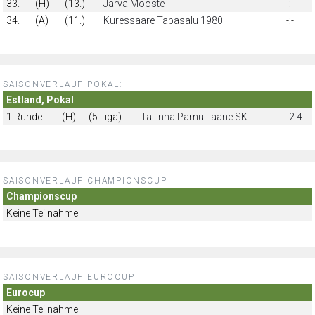
33.
(H)
(13.)
Järva Mooste
-:-
34.
(A)
(11.)
Kuressaare Tabasalu 1980
-:-
SAISONVERLAUF POKAL:
Estland, Pokal
1.Runde
(H)
(5.Liga)
Tallinna Pärnu Lääne SK
2:4
SAISONVERLAUF CHAMPIONSCUP
Championscup
Keine Teilnahme
SAISONVERLAUF EUROCUP
Eurocup
Keine Teilnahme