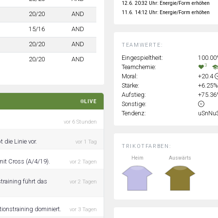
12.6. 20:32 Uhr: Energie/Form erhöhen
11.6. 14:12 Uhr: Energie/Form erhöhen
20/20
AND
15/16
AND
20/20
AND
TEAMWERTE:
Eingespieltheit:
100.0
20/20
AND
3
Teamchemie:
Moral:
+20.4
Stärke:
+6.25
Aufstieg:
+75.3
LIVE
Sonstige:
Tendenz:
uSnNu
vor 6 Stunden
 die Linie vor.
vor 1 Tag
TRIKOTFARBEN:
Heim
Auswärts
mit Cross (A/4/19).
vor 2 Tagen
raining führt das
vor 2 Tagen
ionstraining dominiert.
vor 3 Tagen