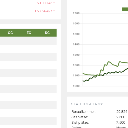
6.100.145 €
15.754.427 €
CC
EC
KC
-
-
-
-
-
-
-
-
-
-
-
-
-
-
-
-
-
-
-
-
-
-
-
-
STADION & FANS:
-
-
-
Fanaufkommen:
29.824
-
-
-
Sitzplätze:
2.500
-
-
-
Stehplätze:
7.500
Preise:
Normal