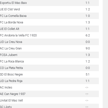
Esportiu El Mas Baix
1:1
UE El Clot Verd
1:2
FC La Comella Baixa
1:0
FC La Borda Nova
1:3
UE El Collet Alt
1:1
FC Andorra la Vella FC 1920
6:2
UD La Creu Nova
0:0
AC La Creu Gran
9:0
FCEA Juberri
1:3
FC La Roca Blanca
1:2
CD La Pleta Petita
0:0
SD El Bosc Negre
5:1
UD La Pedra Roja
1:1
AC Incles
-:-
AE Can Negre 1937
-:-
Unitat El Mas Vell
-:-
SC Llorts
-:-