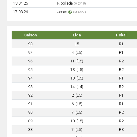
13.04.26
Ribolleda
(A 2/18)
17.03.26
Jonas
(M 6/27)
Saison
Liga
Pokal
98
L5
R1
97
4. (L5)
R1
96
11. (L5)
R2
95
13. (L5)
R2
94
10. (L5)
R1
93
14. (L4)
R2
92
2. (L5)
R1
91
6. (L5)
R1
90
7. (L5)
R2
89
10. (L5)
R2
88
7. (L5)
R3