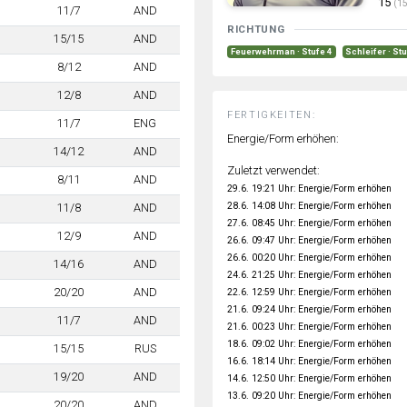
15
(15
11/7
AND
RICHTUNG
15/15
AND
Feuerwehrman · Stufe 4
Schleifer · St
8/12
AND
12/8
AND
FERTIGKEITEN:
11/7
ENG
Energie/Form erhöhen:
14/12
AND
Zuletzt verwendet:
8/11
AND
29.6. 19:21 Uhr: Energie/Form erhöhen
28.6. 14:08 Uhr: Energie/Form erhöhen
11/8
AND
27.6. 08:45 Uhr: Energie/Form erhöhen
12/9
AND
26.6. 09:47 Uhr: Energie/Form erhöhen
26.6. 00:20 Uhr: Energie/Form erhöhen
14/16
AND
24.6. 21:25 Uhr: Energie/Form erhöhen
20/20
AND
22.6. 12:59 Uhr: Energie/Form erhöhen
21.6. 09:24 Uhr: Energie/Form erhöhen
11/7
AND
21.6. 00:23 Uhr: Energie/Form erhöhen
18.6. 09:02 Uhr: Energie/Form erhöhen
15/15
RUS
16.6. 18:14 Uhr: Energie/Form erhöhen
19/20
AND
14.6. 12:50 Uhr: Energie/Form erhöhen
13.6. 09:20 Uhr: Energie/Form erhöhen
20/20
AND