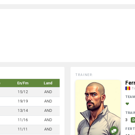
TRAINER:
Fer
e
En/Fm
Land
Tr
15/12
AND
TEA
19/19
AND
13/14
AND
TRAI
11/16
AND
3
D
FERT
11/11
AND