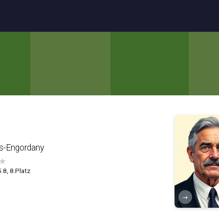
s-Engordany
★
.8, 8.Platz
→