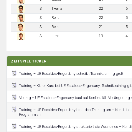
S
Txema
22
6
S
Reira
22
5
S
Reira
21
5
S
Lima
19
4
ZEITSPIEL TICKER
Training – UE Escaldes-Engordany schreibt Techniktraining groß.
Training – Klarer Kurs bei UE Escaldes-Engordany: Techniktraining gibt
Vertrag – UE Escaldes-Engordany baut auf Kontinuität: Verlängerung 
Training – UE Escaldes-Engordany baut das Training um – Konditionst
Programm an.
Training – UE Escaldes-Engordany strukturiert die Woche neu – Kondit