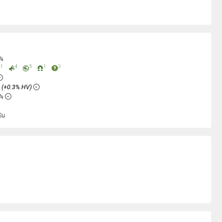
0%
1
4
5
1
3
%
(+0.3% HV)
6%
Su