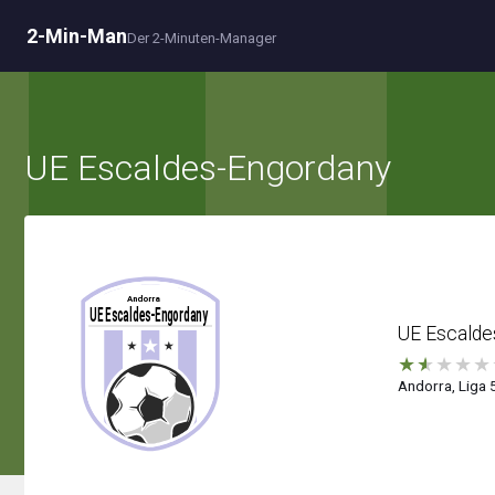
2-Min-Man
Der 2-Minuten-Manager
UE Escaldes-Engordany
UE Escalde
★
★
★
★
★
Andorra, Liga 5