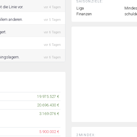
SAISONZIELE:
 die Linie vor.
vor 4 Tagen
Liga
Mindest
Finanzen
schulde
allem anderen.
vor 5 Tagen
ert.
vor 6 Tagen
vor 6 Tagen
ningslagern.
vor 6 Tagen
19.975.527 €
20.696.430 €
3.169.076 €
5.900.002 €
2MINDEX: