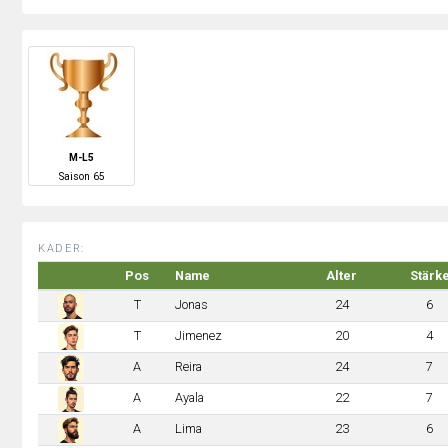
M-L5
S
aison
65
KADER:
Pos
Name
Alter
Stärk
T
Jonas
24
6
T
Jimenez
20
4
A
Reira
24
7
A
Ayala
22
7
A
Lima
23
6