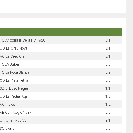
FC Andorra la Vella FC 1920
3:1
UD La Creu Nova
2:1
AC La Creu Gran
2:1
FCEA Juberri
0:0
FC La Roca Blanca
0:9
CD La Pleta Petita
0:0
SD El Bosc Negre
1:1
UD La Pedra Roja
1:3
AC Incles
1:2
AE Can Negre 1937
0:0
Unitat El Mas Vell
3:1
SC Llorts
9:0