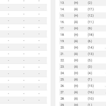
-
-
-
13.
(H)
(2.)
-
-
-
14.
(A)
(17.)
-
-
-
15.
(H)
(12.)
-
-
-
16.
(A)
(11.)
-
-
-
17.
(H)
(9.)
-
-
-
18.
(H)
(18.)
-
-
-
19.
(A)
(6.)
-
-
-
20.
(H)
(14.)
21.
(A)
(13.)
-
-
-
22.
(H)
(5.)
-
-
-
23.
(A)
(3.)
-
-
-
24.
(H)
(4.)
-
-
-
25.
(A)
(7.)
-
-
-
26.
(H)
(15.)
-
-
-
27.
(A)
(16.)
-
-
-
28.
(A)
(10.)
-
-
-
29.
(H)
(1.)