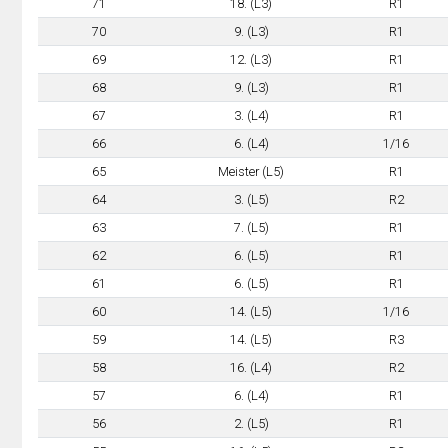
71
18. (L3)
R1
70
9. (L3)
R1
69
12. (L3)
R1
68
9. (L3)
R1
67
3. (L4)
R1
66
6. (L4)
1/16
65
Meister (L5)
R1
64
3. (L5)
R2
63
7. (L5)
R1
62
6. (L5)
R1
61
6. (L5)
R1
60
14. (L5)
1/16
59
14. (L5)
R3
58
16. (L4)
R2
57
6. (L4)
R1
56
2. (L5)
R1