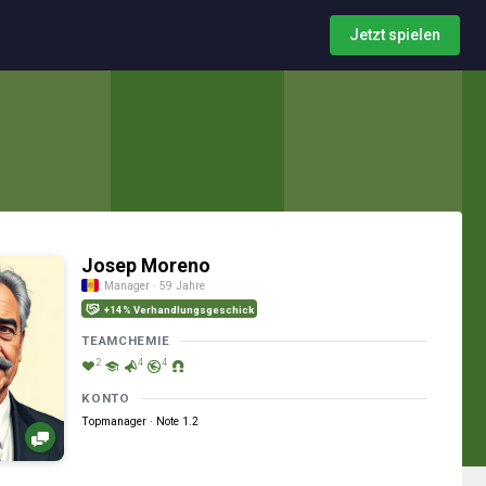
Jetzt spielen
Josep Moreno
Manager · 59 Jahre
+14% Verhandlungsgeschick
TEAMCHEMIE
2
4
4
KONTO
Topmanager · Note 1.2