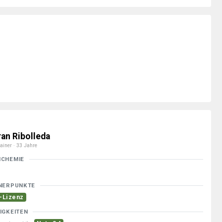
ran Ribolleda
ainer · 33 Jahre
MCHEMIE
NERPUNKTE
-Lizenz
IGKEITEN