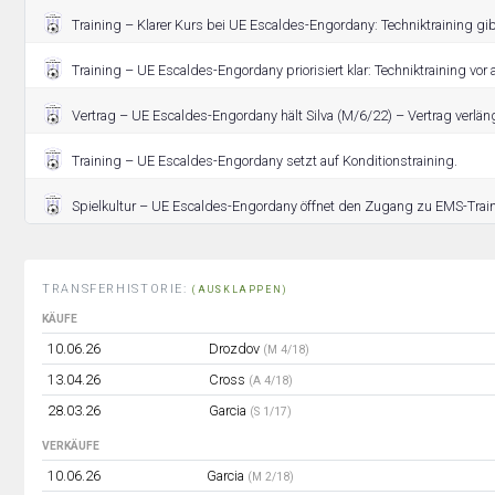
Training – Klarer Kurs bei UE Escaldes-Engordany: Techniktraining gibt
Training – UE Escaldes-Engordany priorisiert klar: Techniktraining vor 
Vertrag – UE Escaldes-Engordany hält Silva (M/6/22) – Vertrag verläng
Training – UE Escaldes-Engordany setzt auf Konditionstraining.
Spielkultur – UE Escaldes-Engordany öffnet den Zugang zu EMS-Trai
TRANSFERHISTORIE:
(AUSKLAPPEN)
KÄUFE
10.06.26
Drozdov
(M 4/18)
13.04.26
Cross
(A 4/18)
28.03.26
Garcia
(S 1/17)
VERKÄUFE
10.06.26
Garcia
(M 2/18)