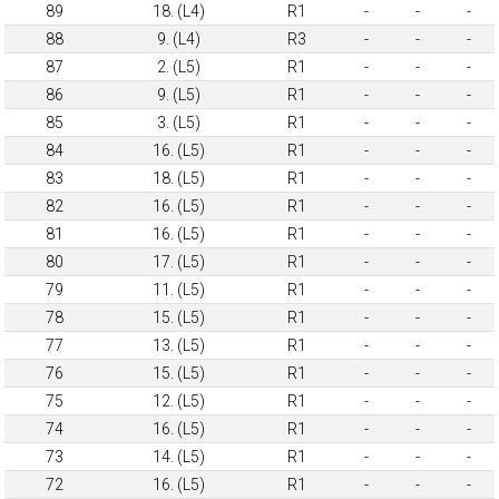
89
18. (L4)
R1
-
-
-
88
9. (L4)
R3
-
-
-
87
2. (L5)
R1
-
-
-
86
9. (L5)
R1
-
-
-
85
3. (L5)
R1
-
-
-
84
16. (L5)
R1
-
-
-
83
18. (L5)
R1
-
-
-
82
16. (L5)
R1
-
-
-
81
16. (L5)
R1
-
-
-
80
17. (L5)
R1
-
-
-
79
11. (L5)
R1
-
-
-
78
15. (L5)
R1
-
-
-
77
13. (L5)
R1
-
-
-
76
15. (L5)
R1
-
-
-
75
12. (L5)
R1
-
-
-
74
16. (L5)
R1
-
-
-
73
14. (L5)
R1
-
-
-
72
16. (L5)
R1
-
-
-