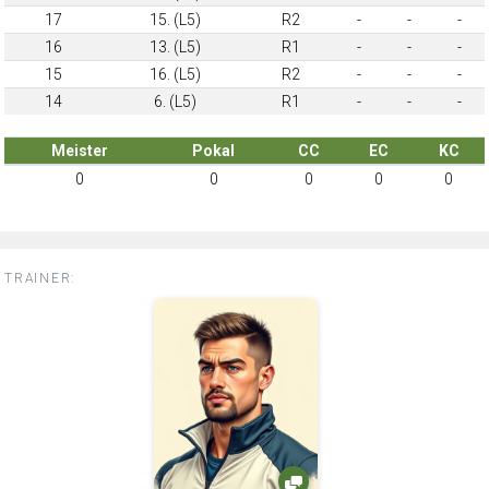
17
15. (L5)
R2
-
-
-
16
13. (L5)
R1
-
-
-
15
16. (L5)
R2
-
-
-
14
6. (L5)
R1
-
-
-
Meister
Pokal
CC
EC
KC
0
0
0
0
0
TRAINER: