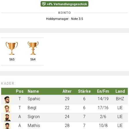
+4% Verhandlungsgeschick
KONTO
Hobbymanager · Note 3.5
S
65
S
64
KADER:
Pos
Name
Alter
Stärke
En/Fm
Land
T
Spahic
29
6
14/19
BHZ
T
Beigl
22
6
17/16
LIE
A
Sigron
24
7
2/6
LIE
A
Mathis
28
7
10/8
LIE