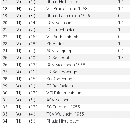
17.
(A)
(6.)
Rhätia Hinterbach
1:1
18.
(H)
(7.)
VfL Brückenpfad 1958
1:1
19.
(A)
(3.)
Rhätia Lauterbach 1996
0:0
20.
(H)
(14.)
USV Neustein
1:1
21.
(A)
(2.)
FC Hinterhalden
1:3
22.
(H)
(16.)
VfL Andreasbach
0:0
23.
(A)
(18.)
SK Vaduz
1:0
24.
(H)
(9.)
ASV Burgring
0:1
25.
(A)
(10.)
FC Schlossfeld
1:5
26.
(H)
(13.)
RSV Niedebach 1968
-:-
27.
(A)
(11.)
FK Schlosshügel
-:-
28.
(H)
(15.)
SC Römerring
-:-
29.
(A)
(1.)
FC Dorfhalden
-:-
30.
(H)
(17.)
VfR Pflaumenbaum
-:-
31.
(A)
(5.)
ASV Neuberg
-:-
32.
(H)
(12.)
SC Turmrain 1955
-:-
33.
(A)
(4.)
TSV Waldheim 1955
-:-
34.
(H)
(6.)
Rhätia Hinterbach
-:-