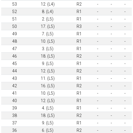
53
12. (L4)
R2
-
-
-
52
8. (L4)
R1
-
-
-
51
2. (L5)
R1
-
-
-
50
17. (L5)
R3
-
-
-
49
7. (L5)
R1
-
-
-
48
10. (L5)
R1
-
-
-
47
3. (L5)
R1
-
-
-
46
18. (L5)
R2
-
-
-
45
9. (L5)
R1
-
-
-
44
12. (L5)
R2
-
-
-
43
11. (L5)
R1
-
-
-
42
16. (L5)
R2
-
-
-
41
10. (L5)
R1
-
-
-
40
12. (L5)
R1
-
-
-
39
4. (L5)
R1
-
-
-
38
18. (L5)
R2
-
-
-
37
9. (L5)
R1
-
-
-
36
6. (L5)
R2
-
-
-