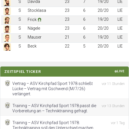
S
Davida
23
7
19/20
LIE
S
Stocklasa
23
6
20/20
LIE
S
23
6
19/20
LIE
Frick
S
Nägele
23
6
20/20
LIE
S
Mauser
21
6
19/20
LIE
S
Beck
22
5
20/20
LIE
ZEITSPIEL TICKER
LIVE
Vertrag – ASV Kirchpfad Sport 1978 schließt
vor 11 Stunden
Lücke – Vertrag mit Gschwend (M/7/26)
verlängert.
Training – ASV Kirchpfad Sport 1978 passt die
vor 13 Stunden
Vorbereitung an – Techniktraining gefragt.
Training – ASV Kirchpfad Sport 1978:
vor 1 Tag
Techniktraining soll den Unterschied machen.