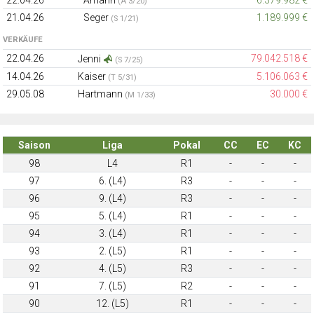
(A 3/20)
21.04.26
Seger
1.189.999 €
(S 1/21)
VERKÄUFE
22.04.26
79.042.518 €
Jenni
(S 7/25)
14.04.26
Kaiser
5.106.063 €
(T 5/31)
29.05.08
Hartmann
30.000 €
(M 1/33)
Saison
Liga
Pokal
CC
EC
KC
98
L4
R1
-
-
-
97
6. (L4)
R3
-
-
-
96
9. (L4)
R3
-
-
-
95
5. (L4)
R1
-
-
-
94
3. (L4)
R1
-
-
-
93
2. (L5)
R1
-
-
-
92
4. (L5)
R3
-
-
-
91
7. (L5)
R2
-
-
-
90
12. (L5)
R1
-
-
-