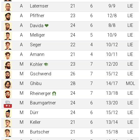
A
Laternser
21
6
9/9
LIE
A
Pfiffner
23
6
12/8
LIE
A
24
6
8/8
LIE
Davida
A
Melliger
24
5
10/9
LIE
A
Seger
22
4
10/12
LIE
A
Amann
21
4
10/11
LIE
M
23
7
12/20
LIE
Kohler
M
Gschwend
26
7
15/12
LIE
M
Ghibu
28
7
14/17
MOL
M
24
7
13/18
LIE
Rheinerger
M
Baumgartner
24
6
13/20
LIE
✚ 6
M
Dürr
24
6
15/12
LIE
M
Keller
21
6
13/14
LIE
M
Burtscher
21
5
15/18
LIE