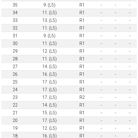
35
9. (L5)
R1
-
-
-
34
11. (L5)
R1
-
-
-
33
13. (L5)
R1
-
-
-
32
11. (L5)
R1
-
-
-
31
9. (L5)
R1
-
-
-
30
11. (L5)
R1
-
-
-
29
12. (L5)
R1
-
-
-
28
11. (L5)
R1
-
-
-
27
14. (L5)
R1
-
-
-
26
16. (L5)
R1
-
-
-
25
17. (L5)
R1
-
-
-
24
17. (L5)
R1
-
-
-
23
17. (L5)
R2
-
-
-
22
14. (L5)
R1
-
-
-
21
15. (L5)
R1
-
-
-
20
17. (L5)
R1
-
-
-
19
12. (L5)
R1
-
-
-
18
16. (L5)
R1
-
-
-