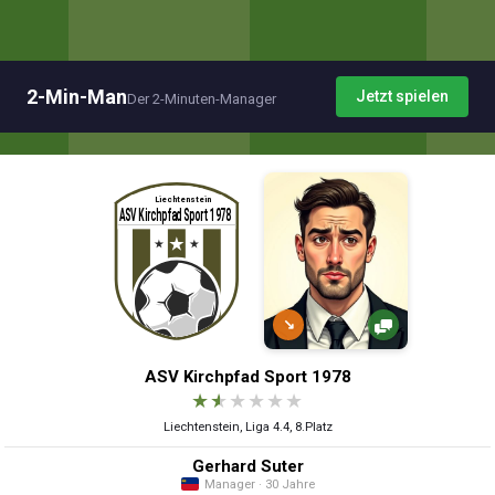
2-Min-Man
Jetzt spielen
Der 2-Minuten-Manager
↘
ASV Kirchpfad Sport 1978
★
★
★
★
★
★
Liechtenstein, Liga 4.4, 8.Platz
Gerhard Suter
Manager · 30 Jahre