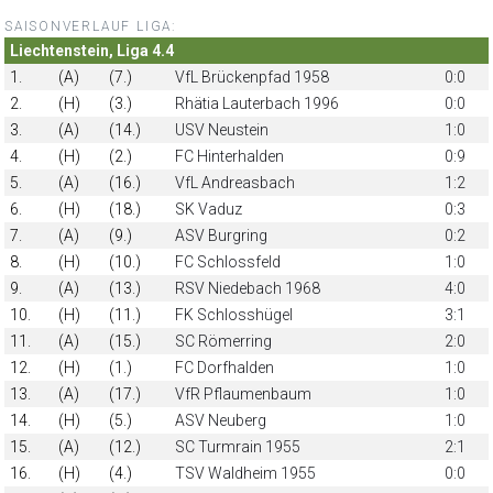
SAISONVERLAUF LIGA:
Liechtenstein, Liga 4.4
1.
(A)
(7.)
VfL Brückenpfad 1958
0:0
2.
(H)
(3.)
Rhätia Lauterbach 1996
0:0
3.
(A)
(14.)
USV Neustein
1:0
4.
(H)
(2.)
FC Hinterhalden
0:9
5.
(A)
(16.)
VfL Andreasbach
1:2
6.
(H)
(18.)
SK Vaduz
0:3
7.
(A)
(9.)
ASV Burgring
0:2
8.
(H)
(10.)
FC Schlossfeld
1:0
9.
(A)
(13.)
RSV Niedebach 1968
4:0
10.
(H)
(11.)
FK Schlosshügel
3:1
11.
(A)
(15.)
SC Römerring
2:0
12.
(H)
(1.)
FC Dorfhalden
1:0
13.
(A)
(17.)
VfR Pflaumenbaum
1:0
14.
(H)
(5.)
ASV Neuberg
1:0
15.
(A)
(12.)
SC Turmrain 1955
2:1
16.
(H)
(4.)
TSV Waldheim 1955
0:0