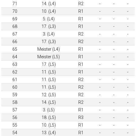
71
14. (L4)
R2
-
-
-
70
10. (L4)
R1
-
-
-
69
5. (L4)
R1
-
-
-
68
17. (L3)
R1
-
-
-
67
3. (L4)
R2
-
-
-
66
17. (L3)
R2
-
-
-
65
Meister (L4)
R1
-
-
-
64
Meister (L5)
R1
-
-
-
63
17. (L5)
R1
-
-
-
62
11. (L5)
R1
-
-
-
61
11. (L5)
R2
-
-
-
60
11. (L5)
R2
-
-
-
59
12. (L5)
R2
-
-
-
58
14. (L5)
R2
-
-
-
57
3. (L5)
R1
-
-
-
56
18. (L5)
R3
-
-
-
55
10. (L5)
R1
-
-
-
54
13. (L4)
R1
-
-
-