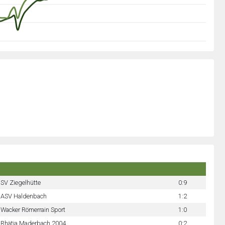
SV Ziegelhütte
0:9
ASV Haldenbach
1:2
Wacker Römerrain Sport
1:0
Rhätia Maderbach 2004
0:2