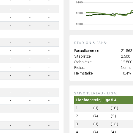
-
-
-
-
-
-
-
-
-
-
-
-
-
-
-
-
-
-
STADION & FANS:
Fanaufkommen:
21.563
-
-
-
Sitzplätze:
2.500
-
-
-
Stehplätze:
12.500
-
-
-
Preise:
Normal
Heimstärke:
+0.4%
-
-
-
-
-
-
-
-
-
SAISONVERLAUF LIGA:
Liechtenstein, Liga 5.4
-
-
-
1.
(H)
(18.)
-
-
-
2.
(A)
(2.)
-
-
-
3.
(H)
(13.)
-
-
-
4.
(A)
(4.)