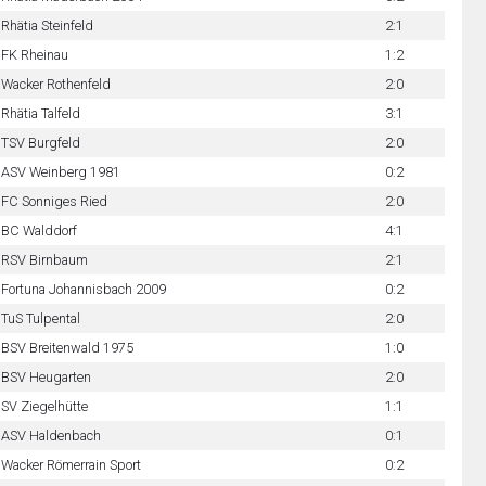
Rhätia Steinfeld
2:1
FK Rheinau
1:2
Wacker Rothenfeld
2:0
Rhätia Talfeld
3:1
TSV Burgfeld
2:0
ASV Weinberg 1981
0:2
FC Sonniges Ried
2:0
BC Walddorf
4:1
RSV Birnbaum
2:1
Fortuna Johannisbach 2009
0:2
TuS Tulpental
2:0
BSV Breitenwald 1975
1:0
BSV Heugarten
2:0
SV Ziegelhütte
1:1
ASV Haldenbach
0:1
Wacker Römerrain Sport
0:2