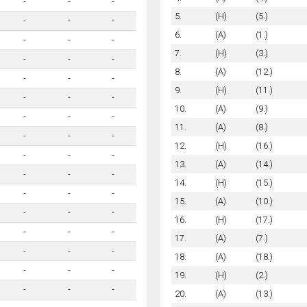
-
-
-
5.
(H)
(5.)
-
-
-
6.
(A)
(1.)
-
-
-
7.
(H)
(3.)
-
-
-
8.
(A)
(12.)
-
-
-
9.
(H)
(11.)
-
-
-
10.
(A)
(9.)
-
-
-
11.
(A)
(8.)
-
-
-
12.
(H)
(16.)
-
-
-
13.
(A)
(14.)
-
-
-
14.
(H)
(15.)
-
-
-
15.
(A)
(10.)
-
-
-
16.
(H)
(17.)
-
-
-
17.
(A)
(7.)
-
-
-
18.
(A)
(18.)
-
-
-
19.
(H)
(2.)
-
-
-
20.
(A)
(13.)