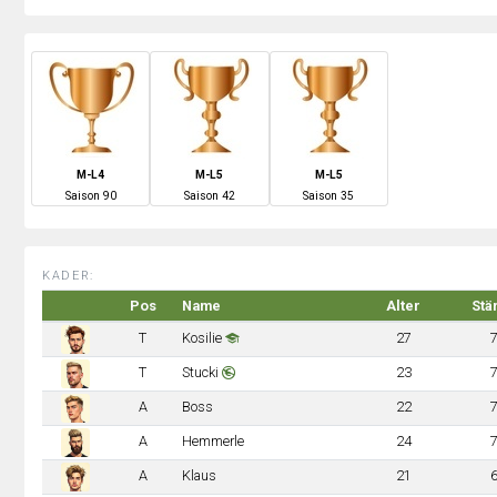
M-L4
M-L5
M-L5
S
aison
90
S
aison
42
S
aison
35
KADER:
Pos
Name
Alter
Stä
T
Kosilie
27
T
Stucki
23
A
Boss
22
A
Hemmerle
24
A
Klaus
21