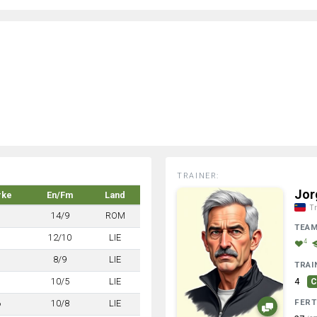
TRAINER:
Jor
rke
En/Fm
Land
Tr
7
14/9
ROM
TEA
7
12/10
LIE
4
7
8/9
LIE
TRAI
7
10/5
LIE
4
C
FERT
6
10/8
LIE