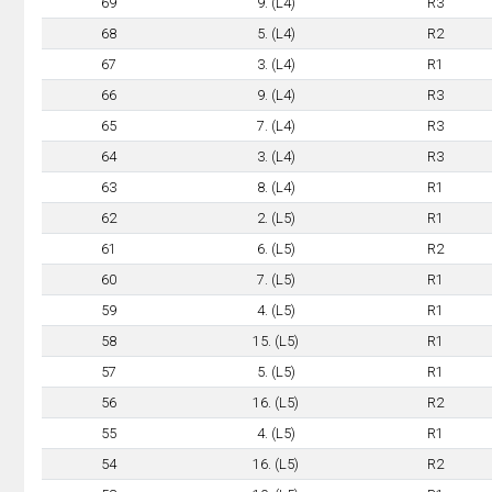
69
9. (L4)
R3
68
5. (L4)
R2
67
3. (L4)
R1
66
9. (L4)
R3
65
7. (L4)
R3
64
3. (L4)
R3
63
8. (L4)
R1
62
2. (L5)
R1
61
6. (L5)
R2
60
7. (L5)
R1
59
4. (L5)
R1
58
15. (L5)
R1
57
5. (L5)
R1
56
16. (L5)
R2
55
4. (L5)
R1
54
16. (L5)
R2