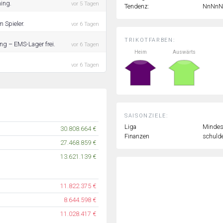
ning.
vor 5 Tagen
Tendenz:
NnNnN
 Spieler.
vor 6 Tagen
TRIKOTFARBEN:
ing – EMS-Lager frei.
vor 6 Tagen
Heim
Auswärts
vor 6 Tagen
SAISONZIELE:
Liga
Mindest
30.808.664 €
Finanzen
schulde
27.468.859 €
13.621.139 €
11.822.375 €
8.644.598 €
11.028.417 €