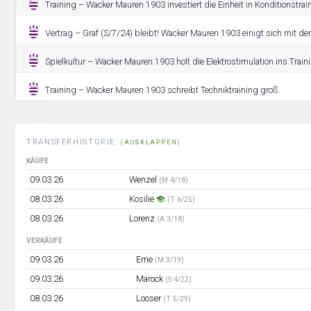
Training – Wacker Mauren 1903 investiert die Einheit in Konditionstrai
Vertrag – Graf (S/7/24) bleibt! Wacker Mauren 1903 einigt sich mit dem
Spielkultur – Wacker Mauren 1903 holt die Elektrostimulation ins Train
Training – Wacker Mauren 1903 schreibt Techniktraining groß.
TRANSFERHISTORIE:
(AUSKLAPPEN)
KÄUFE
09.03.26
Wenzel
(M 4/18)
08.03.26
Kosilie
(T 6/25)
08.03.26
Lorenz
(A 3/18)
VERKÄUFE
09.03.26
Erne
(M 3/19)
09.03.26
Marock
(S 4/22)
08.03.26
Looser
(T 5/29)