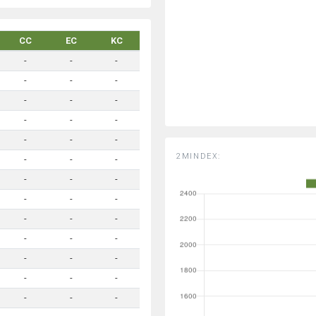
CC
EC
KC
-
-
-
-
-
-
-
-
-
-
-
-
-
-
-
2MINDEX:
-
-
-
-
-
-
-
-
-
-
-
-
-
-
-
-
-
-
-
-
-
-
-
-