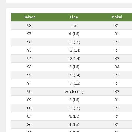
Saison
Liga
Pokal
98
L5
R1
97
6. (L5)
R1
96
13. (L5)
R1
95
13. (L4)
R1
94
12. (L4)
R2
93
2. (L5)
R3
92
15. (L4)
R1
91
17. (L3)
R1
90
Meister (L4)
R2
89
2. (L5)
R1
88
11. (L5)
R1
87
3. (L5)
R1
86
4. (L5)
R1