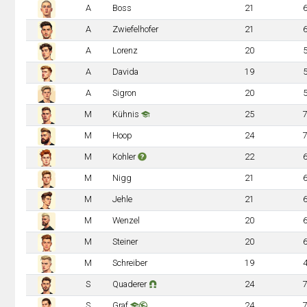
A
Boss
21
A
Zwiefelhofer
21
A
Lorenz
20
A
Davida
19
A
Sigron
20
M
Kühnis
25
M
Hoop
24
M
Kohler
22
M
Nigg
21
M
Jehle
21
M
Wenzel
20
M
Steiner
20
M
Schreiber
19
S
Quaderer
24
S
Graf
24