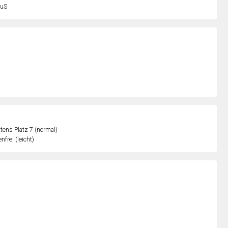
uS
ens Platz 7 (normal)
nfrei (leicht)