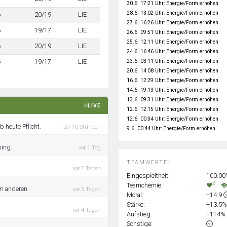
30.6. 17:21 Uhr: Energie/Form erhöhen
28.6. 13:02 Uhr: Energie/Form erhöhen
6
20/19
LIE
27.6. 16:26 Uhr: Energie/Form erhöhen
6
19/17
LIE
26.6. 09:51 Uhr: Energie/Form erhöhen
25.6. 12:11 Uhr: Energie/Form erhöhen
6
20/19
LIE
24.6. 16:46 Uhr: Energie/Form erhöhen
23.6. 03:11 Uhr: Energie/Form erhöhen
6
19/17
LIE
20.6. 14:08 Uhr: Energie/Form erhöhen
16.6. 12:29 Uhr: Energie/Form erhöhen
14.6. 19:13 Uhr: Energie/Form erhöhen
13.6. 09:31 Uhr: Energie/Form erhöhen
LIVE
12.6. 12:15 Uhr: Energie/Form erhöhen
12.6. 00:34 Uhr: Energie/Form erhöhen
 heute Pflicht.
vor 10 Stunden
9.6. 00:44 Uhr: Energie/Form erhöhen
ning.
vor 1 Tag
TEAMWERTE:
.
vor 2 Tagen
Eingespieltheit:
100.0
6
Teamchemie:
em anderen.
vor 3 Tagen
Moral:
+14.9
Stärke:
+13.5
vor 4 Tagen
Aufstieg:
+114%
Sonstige: