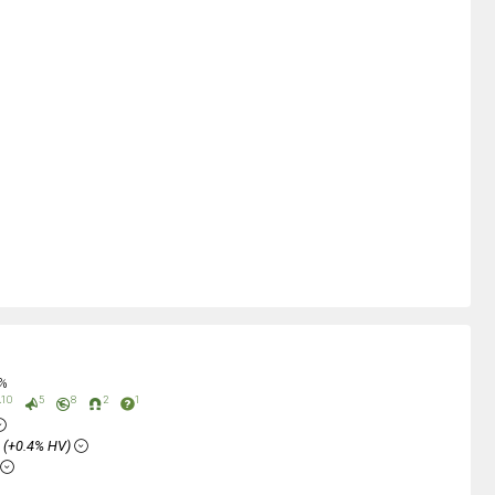
0%
10
5
8
2
1
%
(+0.4% HV)