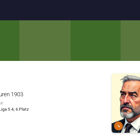
uren 1903
★
Liga 5.4, 6.Platz
↘