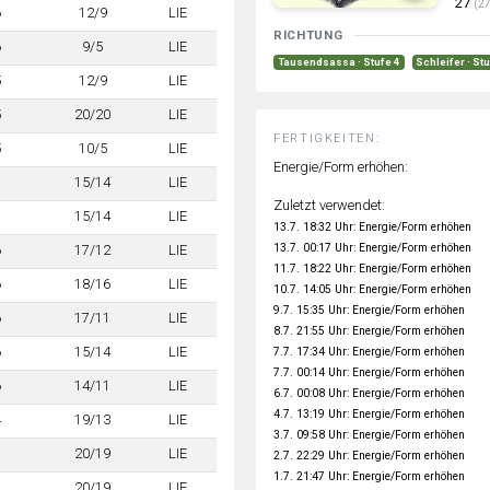
27
(27
6
12/9
LIE
RICHTUNG
6
9/5
LIE
Tausendsassa · Stufe 4
Schleifer · St
5
12/9
LIE
5
20/20
LIE
FERTIGKEITEN:
5
10/5
LIE
Energie/Form erhöhen:
7
15/14
LIE
Zuletzt verwendet:
7
15/14
LIE
13.7. 18:32 Uhr: Energie/Form erhöhen
13.7. 00:17 Uhr: Energie/Form erhöhen
6
17/12
LIE
11.7. 18:22 Uhr: Energie/Form erhöhen
6
18/16
LIE
10.7. 14:05 Uhr: Energie/Form erhöhen
9.7. 15:35 Uhr: Energie/Form erhöhen
6
17/11
LIE
8.7. 21:55 Uhr: Energie/Form erhöhen
6
15/14
LIE
7.7. 17:34 Uhr: Energie/Form erhöhen
7.7. 00:14 Uhr: Energie/Form erhöhen
6
14/11
LIE
6.7. 00:08 Uhr: Energie/Form erhöhen
4.7. 13:19 Uhr: Energie/Form erhöhen
4
19/13
LIE
3.7. 09:58 Uhr: Energie/Form erhöhen
7
20/19
LIE
2.7. 22:29 Uhr: Energie/Form erhöhen
1.7. 21:47 Uhr: Energie/Form erhöhen
7
20/19
LIE