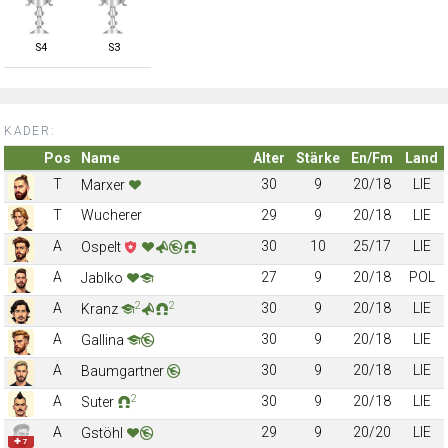
S
4
S
3
KADER:
Pos
Name
Alter
Stärke
En/Fm
Land
T
30
9
20/18
LIE
Marxer
T
Wucherer
29
9
20/18
LIE
A
30
10
25/17
LIE
Ospelt
A
27
9
20/18
POL
Jablko
2
2
A
30
9
20/18
LIE
Kranz
A
30
9
20/18
LIE
Gallina
A
30
9
20/18
LIE
Baumgartner
2
A
30
9
20/18
LIE
Suter
A
29
9
20/20
LIE
Gstöhl
✚ 7