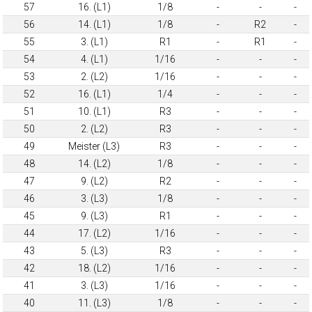
57
16. (L1)
1/8
-
-
-
56
14. (L1)
1/8
-
R2
-
55
3. (L1)
R1
-
R1
-
54
4. (L1)
1/16
-
-
-
53
2. (L2)
1/16
-
-
-
52
16. (L1)
1/4
-
-
-
51
10. (L1)
R3
-
-
-
50
2. (L2)
R3
-
-
-
49
Meister (L3)
R3
-
-
-
48
14. (L2)
1/8
-
-
-
47
9. (L2)
R2
-
-
-
46
3. (L3)
1/8
-
-
-
45
9. (L3)
R1
-
-
-
44
17. (L2)
1/16
-
-
-
43
5. (L3)
R3
-
-
-
42
18. (L2)
1/16
-
-
-
41
3. (L3)
1/16
-
-
-
40
11. (L3)
1/8
-
-
-