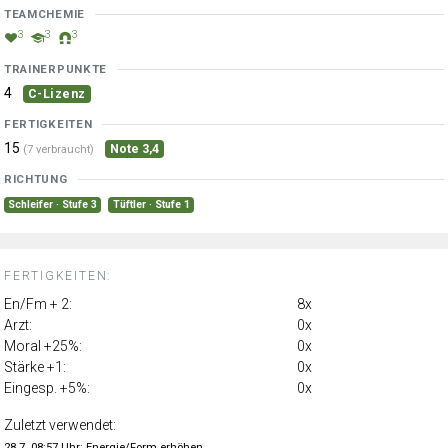
TEAMCHEMIE
3
3
3
TRAINERPUNKTE
4
C-Lizenz
FERTIGKEITEN
15
Note 3,4
(7 verbraucht)
RICHTUNG
Schleifer · Stufe 3
Tüftler · Stufe 1
FERTIGKEITEN:
En/Fm + 2:
8x
Arzt:
0x
Moral +25%:
0x
Stärke +1:
0x
Eingesp. +5%:
0x
Zuletzt verwendet:
28.7. 08:57 Uhr: Energie/Form erhöhen