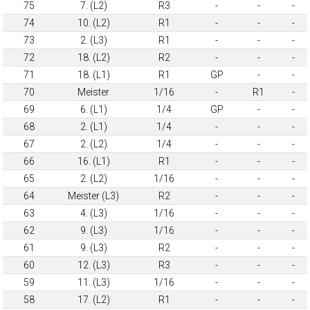
75
7. (L2)
R3
-
-
-
74
10. (L2)
R1
-
-
-
73
2. (L3)
R1
-
-
-
72
18. (L2)
R2
-
-
-
71
18. (L1)
R1
GP
-
-
70
Meister
1/16
-
R1
-
69
6. (L1)
1/4
GP
-
-
68
2. (L1)
1/4
-
-
-
67
2. (L2)
1/4
-
-
-
66
16. (L1)
R1
-
-
-
65
2. (L2)
1/16
-
-
-
64
Meister (L3)
R2
-
-
-
63
4. (L3)
1/16
-
-
-
62
9. (L3)
1/16
-
-
-
61
9. (L3)
R2
-
-
-
60
12. (L3)
R3
-
-
-
59
11. (L3)
1/16
-
-
-
58
17. (L2)
R1
-
-
-