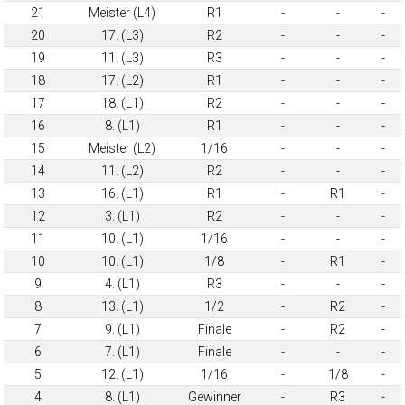
21
Meister (L4)
R1
-
-
-
20
17. (L3)
R2
-
-
-
19
11. (L3)
R3
-
-
-
18
17. (L2)
R1
-
-
-
17
18. (L1)
R2
-
-
-
16
8. (L1)
R1
-
-
-
15
Meister (L2)
1/16
-
-
-
14
11. (L2)
R2
-
-
-
13
16. (L1)
R1
-
R1
-
12
3. (L1)
R2
-
-
-
11
10. (L1)
1/16
-
-
-
10
10. (L1)
1/8
-
R1
-
9
4. (L1)
R3
-
-
-
8
13. (L1)
1/2
-
R2
-
7
9. (L1)
Finale
-
R2
-
6
7. (L1)
Finale
-
-
-
5
12. (L1)
1/16
-
1/8
-
4
8. (L1)
Gewinner
-
R3
-