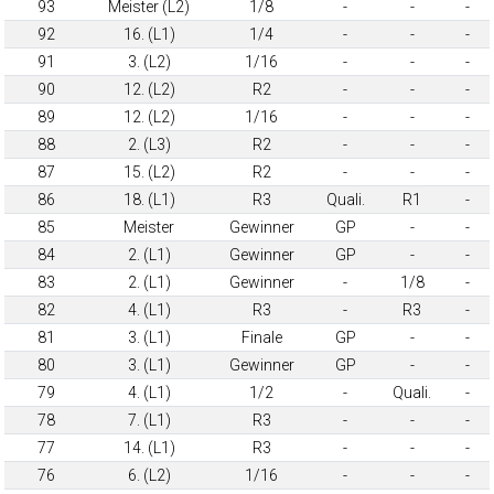
93
Meister (L2)
1/8
-
-
-
92
16. (L1)
1/4
-
-
-
91
3. (L2)
1/16
-
-
-
90
12. (L2)
R2
-
-
-
89
12. (L2)
1/16
-
-
-
88
2. (L3)
R2
-
-
-
87
15. (L2)
R2
-
-
-
86
18. (L1)
R3
Quali.
R1
-
85
Meister
Gewinner
GP
-
-
84
2. (L1)
Gewinner
GP
-
-
83
2. (L1)
Gewinner
-
1/8
-
82
4. (L1)
R3
-
R3
-
81
3. (L1)
Finale
GP
-
-
80
3. (L1)
Gewinner
GP
-
-
79
4. (L1)
1/2
-
Quali.
-
78
7. (L1)
R3
-
-
-
77
14. (L1)
R3
-
-
-
76
6. (L2)
1/16
-
-
-