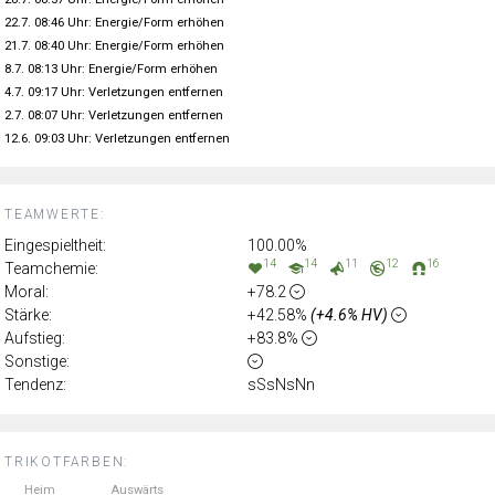
22.7. 08:46 Uhr: Energie/Form erhöhen
21.7. 08:40 Uhr: Energie/Form erhöhen
8.7. 08:13 Uhr: Energie/Form erhöhen
4.7. 09:17 Uhr: Verletzungen entfernen
2.7. 08:07 Uhr: Verletzungen entfernen
12.6. 09:03 Uhr: Verletzungen entfernen
TEAMWERTE:
Eingespieltheit:
100.00%
14
14
11
12
16
Teamchemie:
Moral:
+78.2
Stärke:
+42.58%
(+4.6% HV)
Aufstieg:
+83.8%
Sonstige:
Tendenz:
sSsNsNn
TRIKOTFARBEN:
Heim
Auswärts