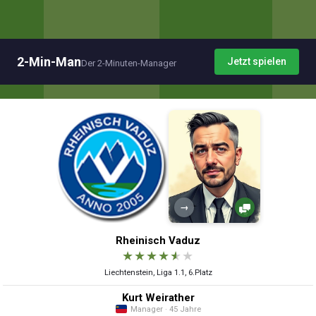
2-Min-Man
Jetzt spielen
Der 2-Minuten-Manager
→
Rheinisch Vaduz
★
★
★
★
★
★
Liechtenstein, Liga 1.1, 6.Platz
Kurt Weirather
Manager · 45 Jahre