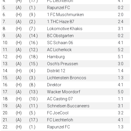
4.
(H)
(17.)
FC Liechterloh
4:1
5.
(A)
(1.)
Rapunzel FC
0:2
6.
(H)
(9.)
1.FC Muschmunken
2:0
7.
(A)
(2.)
1.THC Haze 87
2:4
8.
(H)
(7.)
Lokomotive Khakis
3:1
9.
(A)
(14.)
BC Obstgarten
0:2
10.
(H)
(16.)
SC Schaan 06
4:1
11.
(A)
(12.)
AC Licherkick
5:2
12.
(H)
(18.)
Hamburg
5:1
13.
(A)
(15.)
Osch's Preussen
3:0
14.
(H)
(4.)
Distrikt 12
1:4
15.
(A)
(3.)
Lichtenstein Broncos
1:3
16.
(H)
(8.)
Direktor
4:1
17.
(A)
(13.)
Wacker Moordorf
5:0
18.
(H)
(10.)
AC Casting 07
1:1
19.
(A)
(11.)
Schnelsen Buccaneers
3:1
20.
(H)
(5.)
FC JoeCool
3:2
21.
(A)
(17.)
FC Liechterloh
4:1
22.
(H)
(1.)
Rapunzel FC
1:3