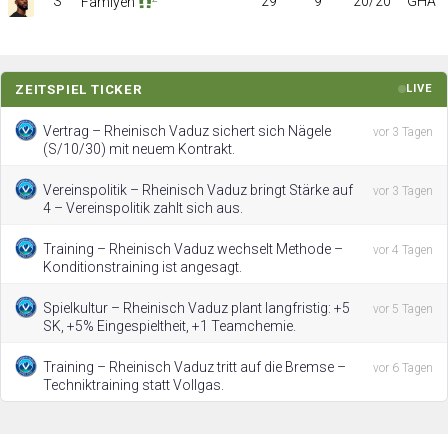
S
29
9
20/20
GHA
Famiyeh
ZEITSPIEL TICKER
LIVE
Vertrag – Rheinisch Vaduz sichert sich Nägele
vor 3 Tagen
(S/10/30) mit neuem Kontrakt.
Vereinspolitik – Rheinisch Vaduz bringt Stärke auf
vor 3 Tagen
4 – Vereinspolitik zahlt sich aus.
Training – Rheinisch Vaduz wechselt Methode –
vor 4 Tagen
Konditionstraining ist angesagt.
Spielkultur – Rheinisch Vaduz plant langfristig: +5
vor 5 Tagen
SK, +5% Eingespieltheit, +1 Teamchemie.
Training – Rheinisch Vaduz tritt auf die Bremse –
vor 6 Tagen
Techniktraining statt Vollgas.