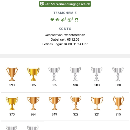
+18.5% Verhandlungsgeschick
TEAMCHEMIE
3
3
KONTO
Gespielt von: waltercreehan
Dabei seit: 05.12.05
Letztes Login: 04.08. 11:14 Uhr
S
93
S
85
S
85
S
84
S
83
S
80
S
70
S
64
S
49
S
29
S
21
S
15