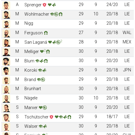
A
29
9
24/20
LIE
Sprenger
M
29
10
20/18
LIE
Wohlmacher
M
Nigg
29
9
20/18
LIE
M
27
9
20/18
WAL
Ferguson
2
M
28
9
20/18
MEX
San Laganá
2
M
30
9
20/18
LIE
Melliger
M
30
9
20/20
LIE
Blum
M
29
9
20/18
JPN
Koroki
M
29
9
20/18
LIE
Brand
M
Brunhart
30
9
20/18
LIE
S
Nägele
30
10
20/18
LIE
S
30
9
20/20
LIE
Marxer
S
29
9
18/17
LIE
Tschütscher
S
30
9
20/18
LIE
Walser
2