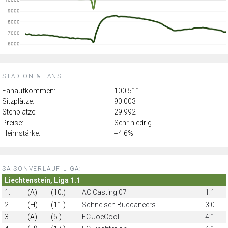
STADION & FANS:
Fanaufkommen:
100.511
Sitzplätze:
90.003
Stehplätze:
29.992
Preise:
Sehr niedrig
Heimstärke:
+4.6%
SAISONVERLAUF LIGA:
Liechtenstein, Liga 1.1
1.
(A)
(10.)
AC Casting 07
1:1
2.
(H)
(11.)
Schnelsen Buccaneers
3:0
3.
(A)
(5.)
FC JoeCool
4:1