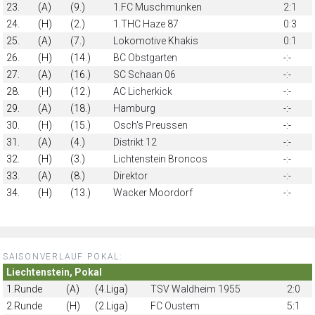
23.
(A)
(9.)
1.FC Muschmunken
2:1
24.
(H)
(2.)
1.THC Haze 87
0:3
25.
(A)
(7.)
Lokomotive Khakis
0:1
26.
(H)
(14.)
BC Obstgarten
-:-
27.
(A)
(16.)
SC Schaan 06
-:-
28.
(H)
(12.)
AC Licherkick
-:-
29.
(A)
(18.)
Hamburg
-:-
30.
(H)
(15.)
Osch's Preussen
-:-
31.
(A)
(4.)
Distrikt 12
-:-
32.
(H)
(3.)
Lichtenstein Broncos
-:-
33.
(A)
(8.)
Direktor
-:-
34.
(H)
(13.)
Wacker Moordorf
-:-
SAISONVERLAUF POKAL:
Liechtenstein, Pokal
1.Runde
(A)
(4.Liga)
TSV Waldheim 1955
2:0
2.Runde
(H)
(2.Liga)
FC Oustem
5:1