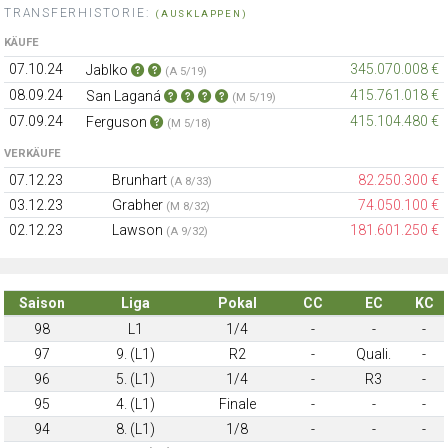
TRANSFERHISTORIE:
(AUSKLAPPEN)
KÄUFE
07.10.24
345.070.008 €
Jablko
(A 5/19)
08.09.24
415.761.018 €
San Laganá
(M 5/19)
07.09.24
415.104.480 €
Ferguson
(M 5/18)
VERKÄUFE
07.12.23
Brunhart
82.250.300 €
(A 8/33)
03.12.23
Grabher
74.050.100 €
(M 8/32)
02.12.23
Lawson
181.601.250 €
(A 9/32)
Saison
Liga
Pokal
CC
EC
KC
98
L1
1/4
-
-
-
97
9. (L1)
R2
-
Quali.
-
96
5. (L1)
1/4
-
R3
-
95
4. (L1)
Finale
-
-
-
94
8. (L1)
1/8
-
-
-