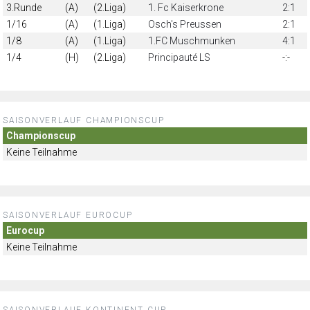
3.Runde
(A)
(2.Liga)
1. Fc Kaiserkrone
2:1
1/16
(A)
(1.Liga)
Osch's Preussen
2:1
1/8
(A)
(1.Liga)
1.FC Muschmunken
4:1
1/4
(H)
(2.Liga)
Principauté LS
-:-
SAISONVERLAUF CHAMPIONSCUP
Championscup
Keine Teilnahme
SAISONVERLAUF EUROCUP
Eurocup
Keine Teilnahme
SAISONVERLAUF KONTINENT CUP