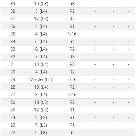
39
10. (L3)
R3
-
-
-
38
3. (L4)
R2
-
-
-
37
17. (L3)
R2
-
-
-
36
4. (L4)
R1
-
-
-
35
4. (L4)
1/16
-
-
-
34
6. (L4)
R2
-
-
-
33
8. (L4)
R2
-
-
-
32
7. (L4)
R3
-
-
-
31
10. (L4)
R2
-
-
-
30
4. (L4)
R2
-
-
-
29
Meister (L5)
1/16
-
-
-
28
13. (L4)
R2
-
-
-
27
3. (L4)
1/16
-
-
-
26
18. (L3)
R2
-
-
-
25
12. (L3)
R1
-
-
-
24
9. (L3)
R1
-
-
-
23
7. (L3)
R1
-
-
-
22
9. (L3)
R2
-
-
-