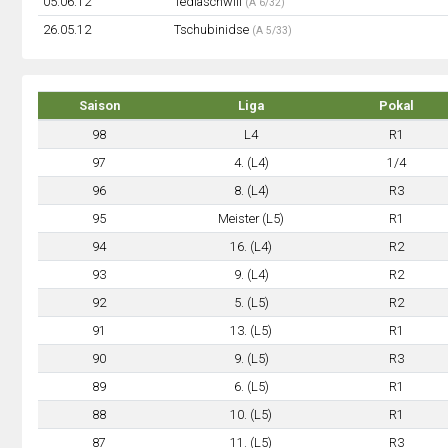
05.06.12
Tediaschwili
(A 6/32)
26.05.12
Tschubinidse
(A 5/33)
Saison
Liga
Pokal
98
L4
R1
97
4. (L4)
1/4
96
8. (L4)
R3
95
Meister (L5)
R1
94
16. (L4)
R2
93
9. (L4)
R2
92
5. (L5)
R2
91
13. (L5)
R1
90
9. (L5)
R3
89
6. (L5)
R1
88
10. (L5)
R1
87
11. (L5)
R3