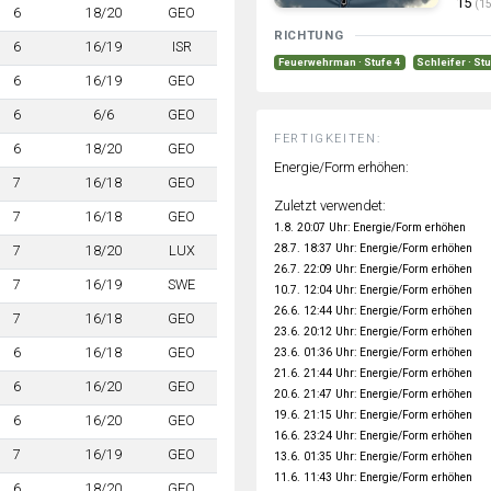
15
(15
6
18/20
GEO
RICHTUNG
6
16/19
ISR
Feuerwehrman · Stufe 4
Schleifer · St
6
16/19
GEO
6
6/6
GEO
FERTIGKEITEN:
6
18/20
GEO
Energie/Form erhöhen:
7
16/18
GEO
Zuletzt verwendet:
7
16/18
GEO
1.8. 20:07 Uhr: Energie/Form erhöhen
28.7. 18:37 Uhr: Energie/Form erhöhen
7
18/20
LUX
26.7. 22:09 Uhr: Energie/Form erhöhen
7
16/19
SWE
10.7. 12:04 Uhr: Energie/Form erhöhen
26.6. 12:44 Uhr: Energie/Form erhöhen
7
16/18
GEO
23.6. 20:12 Uhr: Energie/Form erhöhen
6
16/18
GEO
23.6. 01:36 Uhr: Energie/Form erhöhen
21.6. 21:44 Uhr: Energie/Form erhöhen
6
16/20
GEO
20.6. 21:47 Uhr: Energie/Form erhöhen
19.6. 21:15 Uhr: Energie/Form erhöhen
6
16/20
GEO
16.6. 23:24 Uhr: Energie/Form erhöhen
7
16/19
GEO
13.6. 01:35 Uhr: Energie/Form erhöhen
11.6. 11:43 Uhr: Energie/Form erhöhen
6
18/20
GEO