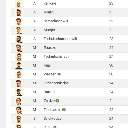
A
Kankava
23
A
Asulin
31
A
Somechischwili
22
A
Mudjiri
21
A
Tschutschunaschwili
23
M
Toradze
24
M
Tschintscharauli
27
M
Arijs
30
M
Wessén
30
M
Ordschonikidse
24
M
Burduli
24
M
Zoidze
21
M
Tsintsadze
22
S
Salukvadze
24
S
Pilpili
24