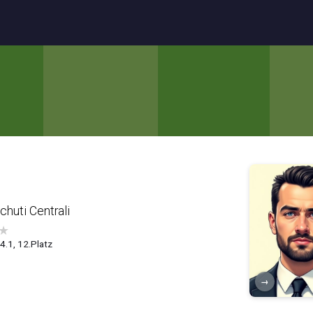
huti Centrali
★
4.1, 12.Platz
→