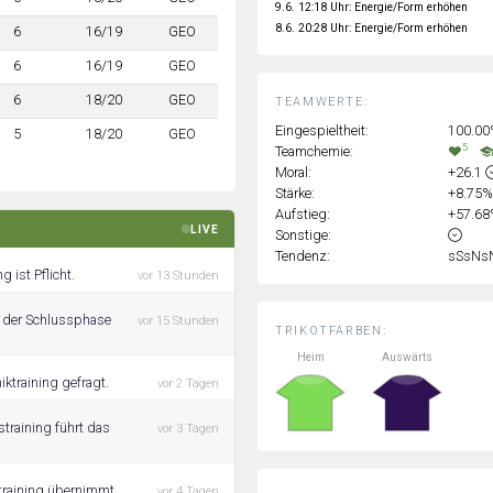
9.6. 12:18 Uhr: Energie/Form erhöhen
8.6. 20:28 Uhr: Energie/Form erhöhen
6
16/19
GEO
6
16/19
GEO
6
18/20
GEO
TEAMWERTE:
Eingespieltheit:
100.0
5
18/20
GEO
5
Teamchemie:
Moral:
+26.1
Stärke:
+8.75
Aufstieg:
+57.6
LIVE
Sonstige:
Tendenz:
sSsNs
 ist Pflicht.
vor 13 Stunden
in der Schlussphase
vor 15 Stunden
TRIKOTFARBEN:
Heim
Auswärts
iktraining gefragt.
vor 2 Tagen
straining führt das
vor 3 Tagen
straining übernimmt.
vor 4 Tagen