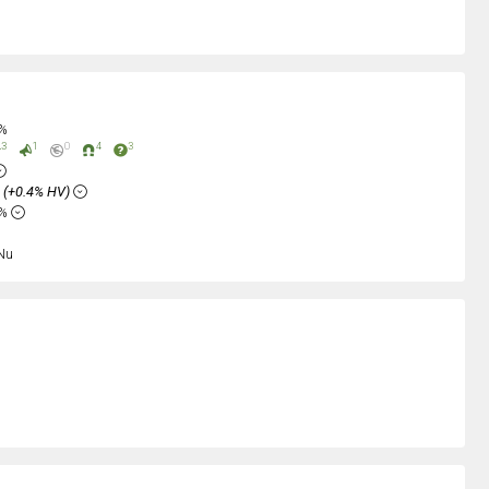
0%
3
1
0
4
3
%
(+0.4% HV)
8%
Nu