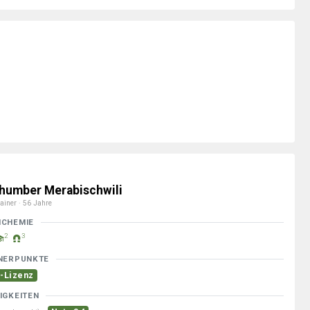
humber Merabischwili
ainer · 56 Jahre
MCHEMIE
2
3
NERPUNKTE
-Lizenz
IGKEITEN