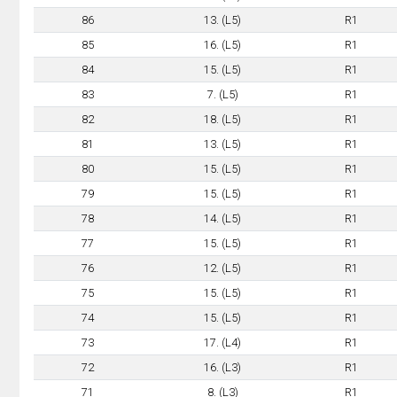
86
13. (L5)
R1
85
16. (L5)
R1
84
15. (L5)
R1
83
7. (L5)
R1
82
18. (L5)
R1
81
13. (L5)
R1
80
15. (L5)
R1
79
15. (L5)
R1
78
14. (L5)
R1
77
15. (L5)
R1
76
12. (L5)
R1
75
15. (L5)
R1
74
15. (L5)
R1
73
17. (L4)
R1
72
16. (L3)
R1
71
8. (L3)
R1