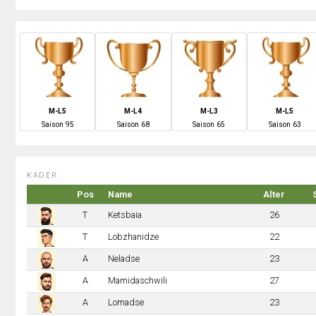
M-L5
M-L4
M-L3
M-L5
S
aison
95
S
aison
68
S
aison
65
S
aison
63
KADER:
Pos
Name
Alter
T
Ketsbaia
26
T
Lobzhanidze
22
A
Neladse
23
A
Mamidaschwili
27
A
Lomadse
23