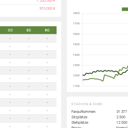
1.200.000 €
970.000 €
CC
EC
KC
-
-
-
-
-
-
-
-
-
-
-
-
-
-
-
-
-
-
-
-
-
-
-
-
-
-
-
STADION & FANS:
-
-
-
Fanaufkommen:
31.377
Sitzplätze:
2.500
-
-
-
Stehplätze:
12.500
-
-
-
Preise:
Normal