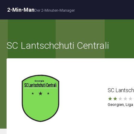
2-Min-Man
Der 2-Minuten-Manager
SC Lantschchuti Centrali
SC Lantschc
★
★
★
★
★
Georgien, Liga 