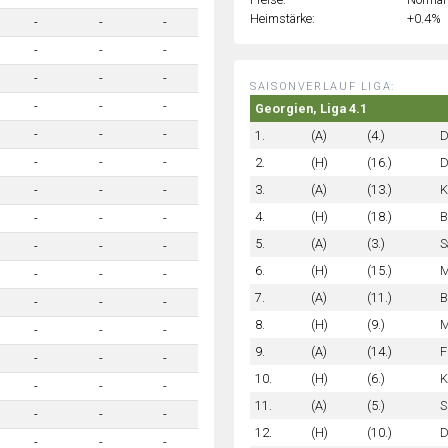
Heimstärke:
+0.4%
-
-
-
-
-
-
-
-
-
SAISONVERLAUF LIGA:
-
-
-
Georgien, Liga 4.1
-
-
-
1.
(A)
(4.)
D
2.
(H)
(16.)
D
-
-
-
3.
(A)
(13.)
K
-
-
-
4.
(H)
(18.)
B
-
-
-
5.
(A)
(3.)
S
-
-
-
6.
(H)
(15.)
M
-
-
-
7.
(A)
(11.)
B
-
-
-
8.
(H)
(9.)
M
-
-
-
9.
(A)
(14.)
F
-
-
-
10.
(H)
(6.)
K
-
-
-
11.
(A)
(5.)
S
-
-
-
12.
(H)
(10.)
D
-
-
-