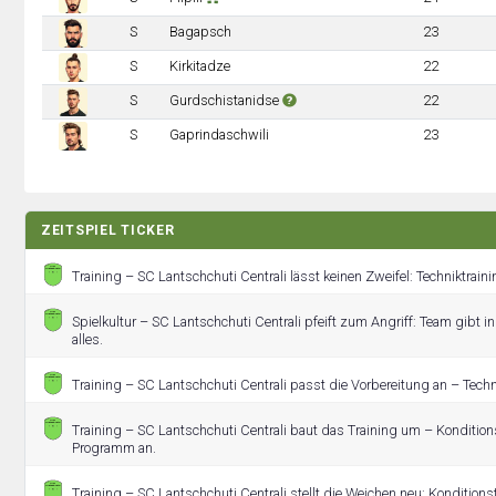
S
Bagapsch
23
S
Kirkitadze
22
S
Gurdschistanidse
22
S
Gaprindaschwili
23
ZEITSPIEL TICKER
Training – SC Lantschchuti Centrali lässt keinen Zweifel: Techniktraining
Spielkultur – SC Lantschchuti Centrali pfeift zum Angriff: Team gibt 
alles.
Training – SC Lantschchuti Centrali passt die Vorbereitung an – Techn
Training – SC Lantschchuti Centrali baut das Training um – Kondition
Programm an.
Training – SC Lantschchuti Centrali stellt die Weichen neu: Kondition