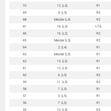
70
12. (L3)
R1
69
9. (L3)
R3
68
Meister (L4)
R2
67
16. (L3)
1/16
66
16. (L2)
R2
65
Meister (L3)
R2
64
2. (L4)
R1
63
Meister (L5)
R1
62
15. (L5)
R1
61
12. (L5)
R1
60
6. (L5)
R2
59
11. (L5)
R2
58
7. (L5)
R1
57
3. (L5)
R1
56
7. (L5)
R1
55
10. (L5)
R3