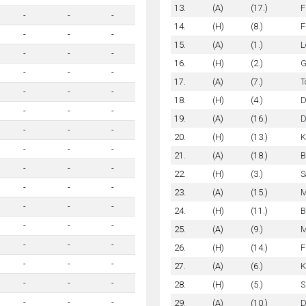
13.
(A)
(17.)
F
-
-
-
14.
(H)
(8.)
F
-
-
-
15.
(A)
(1.)
L
-
-
-
16.
(H)
(2.)
G
-
-
-
17.
(A)
(7.)
T
-
-
-
18.
(H)
(4.)
D
-
-
-
19.
(A)
(16.)
D
-
-
-
20.
(H)
(13.)
K
-
-
-
21.
(A)
(18.)
B
-
-
-
22.
(H)
(3.)
S
-
-
-
23.
(A)
(15.)
M
-
-
-
24.
(H)
(11.)
B
-
-
-
25.
(A)
(9.)
M
-
-
-
26.
(H)
(14.)
F
-
-
-
27.
(A)
(6.)
K
-
-
-
28.
(H)
(5.)
S
-
-
-
29.
(A)
(10.)
D