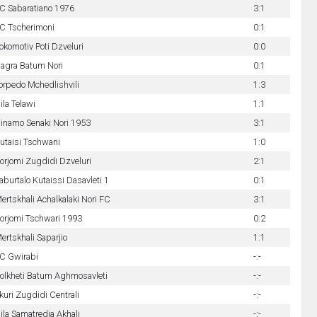
C Sabaratiano 1976
3:1
C Tscherimoni
0:1
okomotiv Poti Dzveluri
0:0
agra Batum Nori
0:1
orpedo Mchedlishvili
1:3
ila Telawi
1:1
inamo Senaki Nori 1953
3:1
utaisi Tschwani
1:0
orjomi Zugdidi Dzveluri
2:1
aburtalo Kutaissi Dasavleti 1
0:1
ertskhali Achalkalaki Nori FC
3:1
orjomi Tschwari 1993
0:2
ertskhali Saparjio
1:1
C Gwirabi
-:-
olkheti Batum Aghmosavleti
-:-
kuri Zugdidi Centrali
-:-
ila Samatredia Akhali
-:-