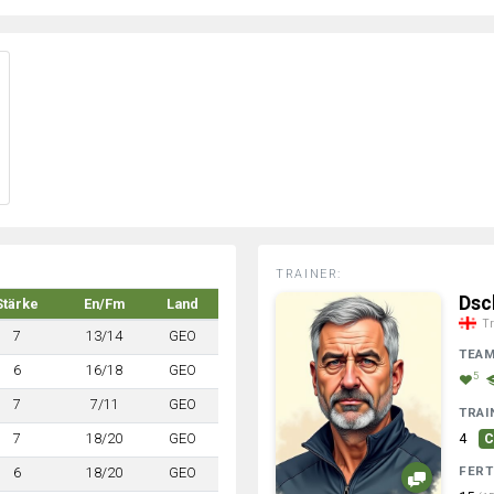
TRAINER:
Dsc
Stärke
En/Fm
Land
Tr
7
13/14
GEO
TEA
6
16/18
GEO
5
7
7/11
GEO
TRAI
7
18/20
GEO
4
C
FERT
6
18/20
GEO