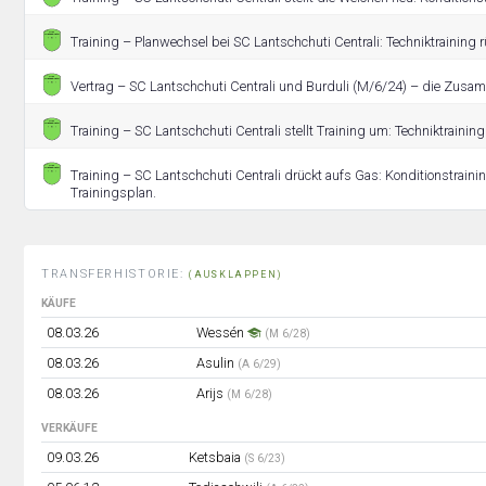
Training – Planwechsel bei SC Lantschchuti Centrali: Techniktraining r
Vertrag – SC Lantschchuti Centrali und Burduli (M/6/24) – die Zusam
Training – SC Lantschchuti Centrali stellt Training um: Techniktraining
Training – SC Lantschchuti Centrali drückt aufs Gas: Konditionstrain
Trainingsplan.
TRANSFERHISTORIE:
(AUSKLAPPEN)
KÄUFE
08.03.26
Wessén
(M 6/28)
08.03.26
Asulin
(A 6/29)
08.03.26
Arijs
(M 6/28)
VERKÄUFE
09.03.26
Ketsbaia
(S 6/23)