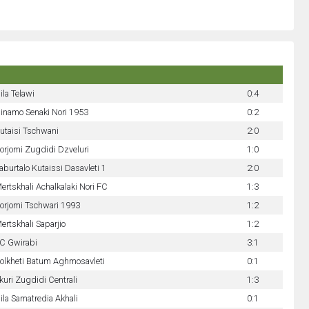
ila Telawi
0:4
inamo Senaki Nori 1953
0:2
utaisi Tschwani
2:0
orjomi Zugdidi Dzveluri
1:0
aburtalo Kutaissi Dasavleti 1
2:0
ertskhali Achalkalaki Nori FC
1:3
orjomi Tschwari 1993
1:2
ertskhali Saparjio
1:2
C Gwirabi
3:1
olkheti Batum Aghmosavleti
0:1
kuri Zugdidi Centrali
1:3
ila Samatredia Akhali
0:1