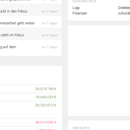
SAISONZIELE:
Liga
Direkte
ückt in den Fokus.
vor 5 Tagen
Finanzen
schulde
menarbeit geht weiter.
vor 5 Tagen
 steht im Fokus.
vor 6 Tagen
ing auf dem
vor 7 Tagen
29.579.799 €
18.043.033 €
20.353.072 €
38.014.690 €
2MINDEX: