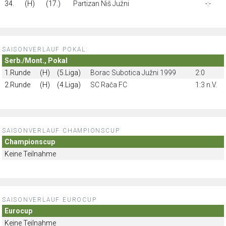
34.
(H)
(17.)
Partizan Niš Južni
-:-
SAISONVERLAUF POKAL:
Serb./Mont., Pokal
1.Runde
(H)
(5.Liga)
Borac Subotica Južni 1999
2:0
2.Runde
(H)
(4.Liga)
SC Rača FC
1:3 n.V.
SAISONVERLAUF CHAMPIONSCUP
Championscup
Keine Teilnahme
SAISONVERLAUF EUROCUP
Eurocup
Keine Teilnahme