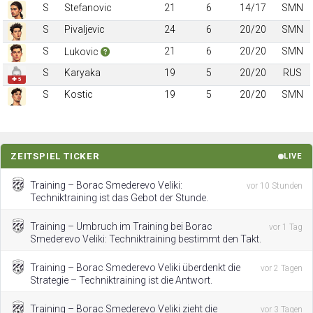
S
Stefanovic
21
6
14/17
SMN
S
Pivaljevic
24
6
20/20
SMN
S
21
6
20/20
SMN
Lukovic
S
Karyaka
19
5
20/20
RUS
✚ 5
S
Kostic
19
5
20/20
SMN
ZEITSPIEL TICKER
LIVE
Training – Borac Smederevo Veliki:
vor 10 Stunden
Techniktraining ist das Gebot der Stunde.
Training – Umbruch im Training bei Borac
vor 1 Tag
Smederevo Veliki: Techniktraining bestimmt den Takt.
Training – Borac Smederevo Veliki überdenkt die
vor 2 Tagen
Strategie – Techniktraining ist die Antwort.
Training – Borac Smederevo Veliki zieht die
vor 3 Tagen