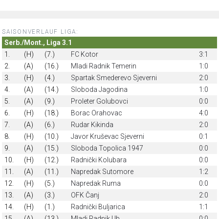
SAISONVERLAUF LIGA:
Serb./Mont., Liga 3.1
1.
(H)
(7.)
FC Kotor
3:1
2.
(A)
(16.)
Mladi Radnik Temerin
1:0
3.
(H)
(4.)
Spartak Smederevo Sjeverni
2:0
4.
(A)
(14.)
Sloboda Jagodinа
1:0
5.
(A)
(9.)
Proleter Golubovci
0:0
6.
(H)
(18.)
Borac Orahovac
4:0
7.
(A)
(6.)
Rudar Kikinda
2:0
8.
(H)
(10.)
Javor Kruševac Sjeverni
0:1
9.
(A)
(15.)
Sloboda Topolica 1947
0:0
10.
(H)
(12.)
Radnički Kolubara
0:0
11.
(A)
(11.)
Napredak Sutomore
1:2
12.
(H)
(5.)
Napredak Ruma
0:0
13.
(A)
(3.)
OFK Čanj
2:0
14.
(H)
(1.)
Radnički Buljarica
1:1
15.
(A)
(13.)
Mladi Radnik Ub
0:0