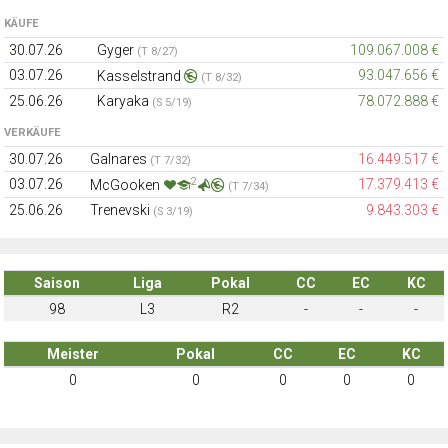
KÄUFE
30.07.26
Gyger
109.067.008 €
(T 8/27)
03.07.26
93.047.656 €
Kasselstrand
(T 8/32)
25.06.26
Karyaka
78.072.888 €
(S 5/19)
VERKÄUFE
30.07.26
Galnares
16.449.517 €
(T 7/32)
2
03.07.26
17.379.413 €
McGooken
(T 7/34)
25.06.26
Trenevski
9.843.303 €
(S 3/19)
Saison
Liga
Pokal
CC
EC
KC
98
L3
R2
-
-
-
Meister
Pokal
CC
EC
KC
0
0
0
0
0