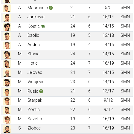
A
21
7
5/5
SMN
Masmanic
A
Jankovic
21
6
15/14
SMN
A
24
6
14/15
SMN
Kostic
A
Dzolic
19
5
12/18
SMN
A
Andric
19
4
14/15
SMN
M
Stanic
24
7
14/15
SMN
M
Hotic
24
7
16/19
SMN
M
Jelovac
24
7
14/15
SMN
M
Vidojevic
23
6
14/15
SMN
M
21
6
13/17
SMN
Rusic
M
Starpak
22
6
9/12
SMN
M
Zontic
22
6
9/12
SMN
M
Saveljic
19
4
16/19
SMN
S
Zlobec
23
7
16/19
SMN