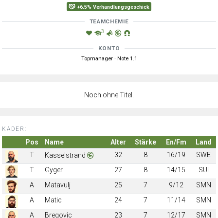
+6.5% Verhandlungsgeschick
TEAMCHEMIE
3
KONTO
Topmanager · Note 1.1
Noch ohne Titel.
KADER:
Pos
Name
Alter
Stärke
En/Fm
Land
T
32
8
16/19
SWE
Kasselstrand
T
Gyger
27
8
14/15
SUI
A
Matavulj
25
7
9/12
SMN
A
Matic
24
7
11/14
SMN
A
Bregovic
23
7
12/17
SMN