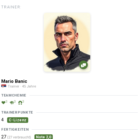
TRAINER:
Mario Banic
Trainer · 45 Jahre
TEAMCHEMIE
3
3
3
TRAINERPUNKTE
4
C-Lizenz
FERTIGKEITEN
27
Note 2,0
(27 verbraucht)