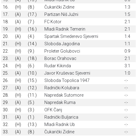
16.
(H)
(8.)
Čukarički Zidine
1:3
17.
(A)
(17.)
Partizan Niš Južni
1:5
18.
(A)
(7.)
FC Kotor
2:1
19.
(H)
(16.)
Mladi Radnik Temerin
2:1
20.
(A)
(4.)
Spartak Smederevo Sjeverni
1:4
21.
(H)
(14.)
Sloboda Jagodinа
1:1
22.
(H)
(9.)
Proleter Golubovci
0:9
23.
(A)
(18.)
Borac Orahovac
2:1
24.
(H)
(6.)
Rudar Kikinda
3:1
25.
(A)
(10.)
Javor Kruševac Sjeverni
1:0
26.
(H)
(15.)
Sloboda Topolica 1947
-:-
27.
(A)
(12.)
Radnički Kolubara
-:-
28.
(H)
(11.)
Napredak Sutomore
-:-
29.
(A)
(5.)
Napredak Ruma
-:-
30.
(H)
(3.)
OFK Čanj
-:-
31.
(A)
(1.)
Radnički Buljarica
-:-
32.
(H)
(13.)
Mladi Radnik Ub
-:-
33.
(A)
(8.)
Čukarički Zidine
-:-