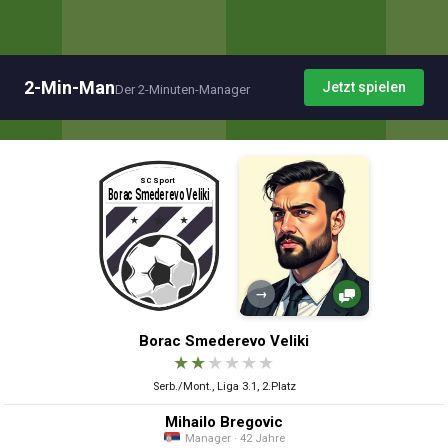
2-Min-Man
Jetzt spielen
Der 2-Minuten-Manager
→
Borac Smederevo Veliki
★
★
★
★
★
★
Serb./Mont., Liga 3.1, 2.Platz
Mihailo Bregovic
Manager · 42 Jahre