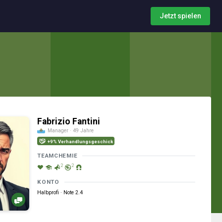
Jetzt spielen
Fabrizio Fantini
Manager · 49 Jahre
+9% Verhandlungsgeschick
TEAMCHEMIE
2
2
KONTO
Halbprofi · Note 2.4