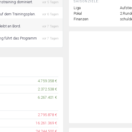
SAISONZIELE:
nstraining dominiert.
vor 5 Tagen
Liga
Aufstie
Pokal
2.Rund
auf dem Trainingsplan.
vor 6 Tagen
Finanzen
schulde
leibt an Bord.
vor 7 Tagen
ning führt das Programm
vor 7 Tagen
4.759.358 €
2.372.538 €
6.267.401 €
2.795.878 €
16.261.369 €
24.244.500 €