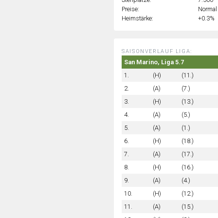
Preise:
Normal
Heimstärke:
+0.3%
SAISONVERLAUF LIGA:
San Marino, Liga 5.7
1.
(H)
(11.)
2.
(A)
(7.)
3.
(H)
(13.)
4.
(A)
(5.)
5.
(A)
(1.)
6.
(H)
(18.)
7.
(A)
(17.)
8.
(H)
(16.)
9.
(A)
(4.)
10.
(H)
(12.)
11.
(A)
(15.)