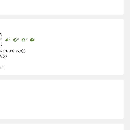
0%
3
2
2
3
1
5%
(+0.3% HV)
4%
Nn