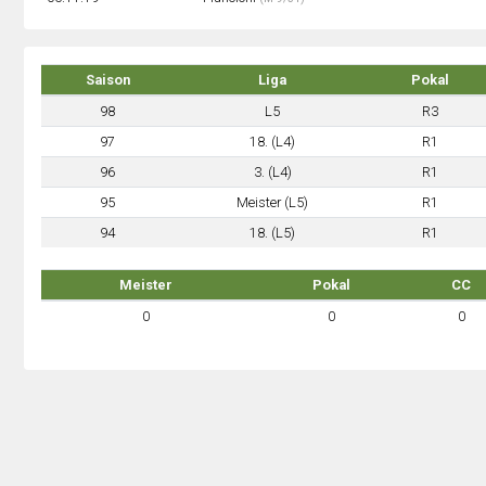
Saison
Liga
Pokal
98
L5
R3
97
18. (L4)
R1
96
3. (L4)
R1
95
Meister (L5)
R1
94
18. (L5)
R1
Meister
Pokal
CC
0
0
0