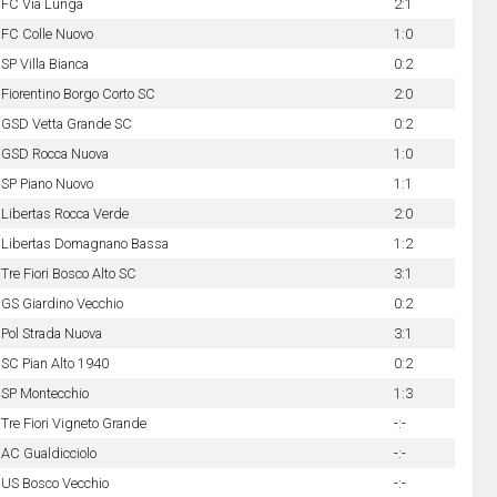
FC Via Lunga
2:1
FC Colle Nuovo
1:0
SP Villa Bianca
0:2
Fiorentino Borgo Corto SC
2:0
GSD Vetta Grande SC
0:2
GSD Rocca Nuova
1:0
SP Piano Nuovo
1:1
Libertas Rocca Verde
2:0
Libertas Domagnano Bassa
1:2
Tre Fiori Bosco Alto SC
3:1
GS Giardino Vecchio
0:2
Pol Strada Nuova
3:1
SC Pian Alto 1940
0:2
SP Montecchio
1:3
Tre Fiori Vigneto Grande
-:-
AC Gualdicciolo
-:-
US Bosco Vecchio
-:-