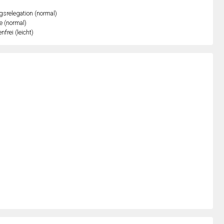
gsrelegation (normal)
e (normal)
nfrei (leicht)