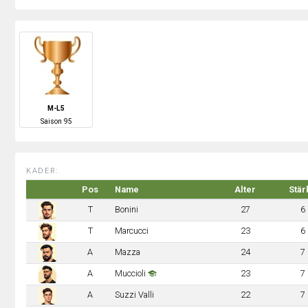
M-L5
S
aison
95
KADER:
Pos
Name
Alter
Stär
T
Bonini
27
6
T
Marcucci
23
6
A
Mazza
24
7
A
Muccioli
23
7
A
Suzzi Valli
22
7