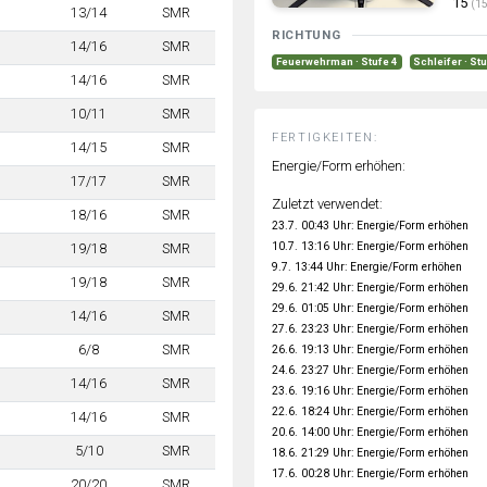
15
(15
13/14
SMR
RICHTUNG
14/16
SMR
Feuerwehrman · Stufe 4
Schleifer · St
14/16
SMR
10/11
SMR
FERTIGKEITEN:
14/15
SMR
Energie/Form erhöhen:
17/17
SMR
Zuletzt verwendet:
18/16
SMR
23.7. 00:43 Uhr: Energie/Form erhöhen
10.7. 13:16 Uhr: Energie/Form erhöhen
19/18
SMR
9.7. 13:44 Uhr: Energie/Form erhöhen
19/18
SMR
29.6. 21:42 Uhr: Energie/Form erhöhen
29.6. 01:05 Uhr: Energie/Form erhöhen
14/16
SMR
27.6. 23:23 Uhr: Energie/Form erhöhen
6/8
SMR
26.6. 19:13 Uhr: Energie/Form erhöhen
24.6. 23:27 Uhr: Energie/Form erhöhen
14/16
SMR
23.6. 19:16 Uhr: Energie/Form erhöhen
22.6. 18:24 Uhr: Energie/Form erhöhen
14/16
SMR
20.6. 14:00 Uhr: Energie/Form erhöhen
5/10
SMR
18.6. 21:29 Uhr: Energie/Form erhöhen
17.6. 00:28 Uhr: Energie/Form erhöhen
20/20
SMR