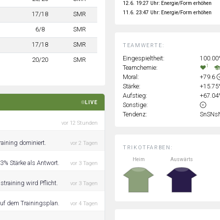
12.6. 19:27 Uhr: Energie/Form erhöhen
11.6. 23:47 Uhr: Energie/Form erhöhen
17/18
SMR
6/8
SMR
17/18
SMR
TEAMWERTE:
Eingespieltheit:
100.0
20/20
SMR
1
Teamchemie:
Moral:
+79.6
Stärke:
+15.7
Aufstieg:
+67.0
LIVE
Sonstige:
Tendenz:
SnSNs
vor 12 Stunden
raining dominiert.
vor 2 Tagen
TRIKOTFARBEN:
Heim
Auswärts
3% Stärke als Antwort.
vor 3 Tagen
training wird Pflicht.
vor 3 Tagen
auf dem Trainingsplan.
vor 4 Tagen