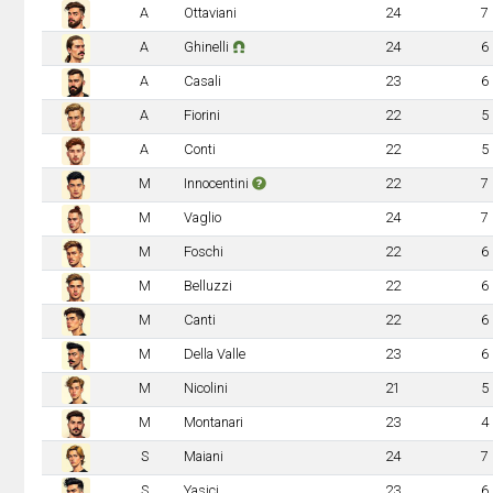
A
Ottaviani
24
7
A
Ghinelli
24
6
A
Casali
23
6
A
Fiorini
22
5
A
Conti
22
5
M
Innocentini
22
7
M
Vaglio
24
7
M
Foschi
22
6
M
Belluzzi
22
6
M
Canti
22
6
M
Della Valle
23
6
M
Nicolini
21
5
M
Montanari
23
4
S
Maiani
24
7
S
Yasici
23
6