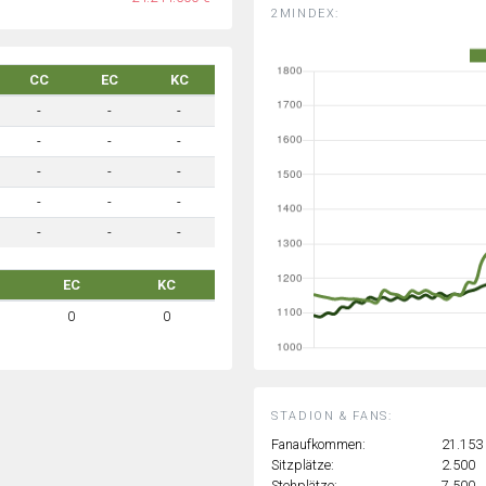
2MINDEX:
CC
EC
KC
-
-
-
-
-
-
-
-
-
-
-
-
-
-
-
EC
KC
0
0
STADION & FANS:
Fanaufkommen:
21.153
Sitzplätze:
2.500
Stehplätze:
7.500