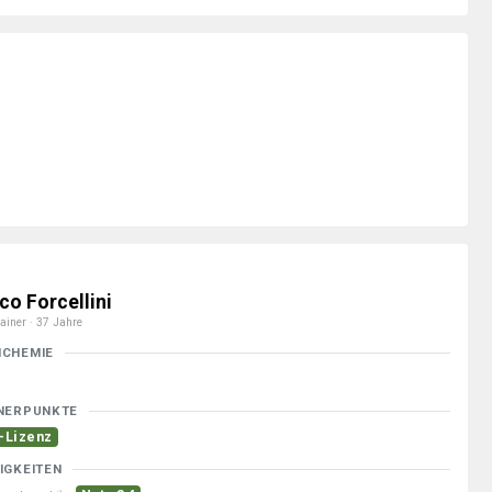
co Forcellini
ainer · 37 Jahre
MCHEMIE
NERPUNKTE
-Lizenz
IGKEITEN