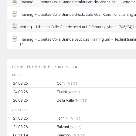
Training – Libertas Colle Grande strukturiert die Woche neu – Konditio
Training – Libertas Colle Grande drückt aufs Gas: Konditionstraining 
Vertrag – Libertas Colle Grande setzt auf Erfahrung: Maiani (S/6/24) b
Training – Libertas Colle Grande baut das Training um – Techniktrai
an.
TRANSFERHISTORIE:
(AUSKLAPPEN)
KÄUFE
24.03.26
Conti
(A 3/21)
24.03.26
Fiorini
(A 2/21)
20.03.26
Della Valle
(M 4/22)
VERKÄUFE
21.03.26
Tonnini
(A 4/31)
21.03.26
Balzani
(S 6/27)
06.11.19
Francioni
(M 9/31)