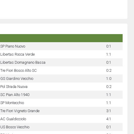
SP Piano Nuovo
0:1
Libertas Rocca Verde
1:1
Libertas Domagnano Bassa
0:1
Tre Fiori Bosco Alto SC
0:2
GS Giardino Vecchio
1:0
Pol Strada Nuova
0:2
SC Pian Alto 1940
1:1
SP Montecchio
1:1
Tre Fiori Vigneto Grande
3:1
AC Gualdicciolo
4:1
US Bosco Vecchio
0:1