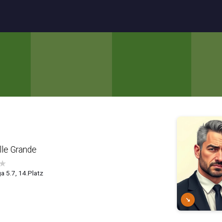
lle Grande
★
a 5.7, 14.Platz
↘