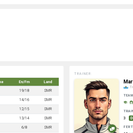
TRAINER:
Mar
ke
En/Fm
Land
Tr
19/18
SMR
TEA
14/16
SMR
12/15
SMR
TRAI
13/14
SMR
3
D
FERT
6/8
SMR