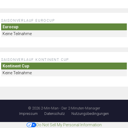
SAISONVERLAUF EUROCUP
Eurocup
Keine Teilnahme
SAISONVERLAUF KONTINENT CUP
Kontinent Cup
Keine Teilnahme
© 2026 2-Min-Man - Der 2-Minuten-Manager
Impressum
Datenschutz
Nutzungsbedingungen
Do Not Sell My Personal Information