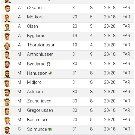
A
i Skorini
31
8
20/18
FAR
A
Mörköre
20
5
20/18
FAR
A
Olsen
20
5
20/20
FAR
A
Bygdarad
19
4
20/18
FAR
A
Thorsteinsson
19
4
20/20
FAR
M
Anthoniussen
31
9
20/18
FAR
M
30
9
20/18
FAR
Bygdarad
M
31
8
20/20
FAR
Hanusson
M
Midjord
31
8
20/20
FAR
M
Askham
30
8
20/20
FAR
M
Zachariasen
30
8
20/20
FAR
M
Gregoriussen
30
8
20/18
FAR
M
Baerentsen
20
5
20/20
FAR
S
31
8
20/18
FAR
Solmunde