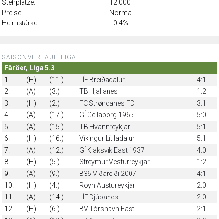
Stehplätze:
12.000
Preise:
Normal
Heimstärke:
+0.4%
SAISONVERLAUF LIGA:
Färöer, Liga 5.3
1.
(H)
(11.)
LÍF Breiðadalur
4:1
2.
(A)
(3.)
TB Hjallanes
1:2
3.
(H)
(2.)
FC Strøndanes FC
3:1
4.
(A)
(17.)
GÍ Geilaborg 1965
5:0
5.
(A)
(15.)
TB Hvannreykjar
5:1
6.
(H)
(16.)
Víkingur Lítiladalur
5:1
7.
(A)
(12.)
GÍ Klaksvík East 1937
4:0
8.
(H)
(5.)
Streymur Vesturreykjar
1:2
9.
(A)
(9.)
B36 Viðareiði 2007
4:1
10.
(H)
(4.)
Royn Austureykjar
2:0
11.
(A)
(14.)
LÍF Djúpanes
2:0
12.
(H)
(6.)
BV Tórshavn East
2:1