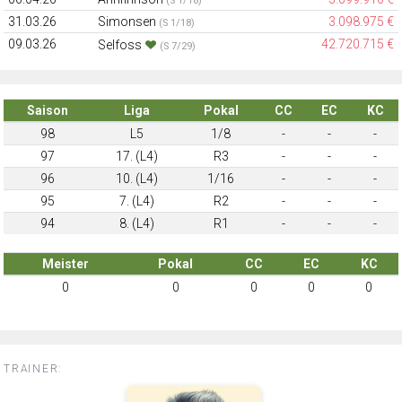
(S 1/18)
31.03.26
Simonsen
3.098.975 €
(S 1/18)
09.03.26
42.720.715 €
Selfoss
(S 7/29)
Saison
Liga
Pokal
CC
EC
KC
98
L5
1/8
-
-
-
97
17. (L4)
R3
-
-
-
96
10. (L4)
1/16
-
-
-
95
7. (L4)
R2
-
-
-
94
8. (L4)
R1
-
-
-
Meister
Pokal
CC
EC
KC
0
0
0
0
0
TRAINER: