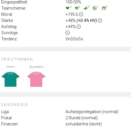
Eingespieltheit:
100.00%
4
6
8
7
8
Teamchemie:
Moral:
+195.6
Stärke:
+48%
(+0.4% HV)
Aufstieg:
+44%
Sonstige:
Tendenz:
SnSSsSs
TRIKOTFARBEN:
Heim
Auswärts
SAISONZIELE:
Liga
Aufstiegsrelegation (normal)
Pokal
2.Runde (normal)
Finanzen
schuldenfrei (leicht)