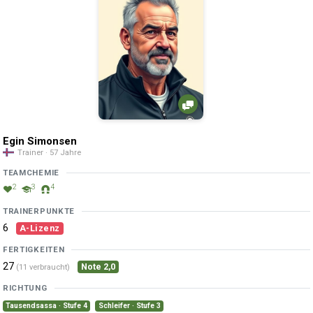
Egin Simonsen
Trainer · 57 Jahre
TEAMCHEMIE
2
3
4
TRAINERPUNKTE
6
A-Lizenz
FERTIGKEITEN
27
Note 2,0
(11 verbraucht)
RICHTUNG
Tausendsassa · Stufe 4
Schleifer · Stufe 3