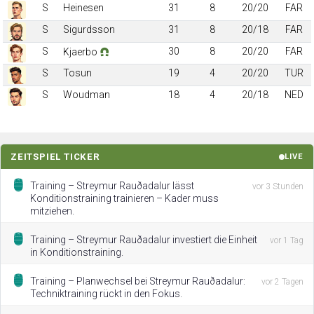
S
Heinesen
31
8
20/20
FAR
S
Sigurdsson
31
8
20/18
FAR
S
30
8
20/20
FAR
Kjaerbo
S
Tosun
19
4
20/20
TUR
S
Woudman
18
4
20/18
NED
ZEITSPIEL TICKER
LIVE
Training – Streymur Rauðadalur lässt
vor 3 Stunden
Konditionstraining trainieren – Kader muss
mitziehen.
Training – Streymur Rauðadalur investiert die Einheit
vor 1 Tag
in Konditionstraining.
Training – Planwechsel bei Streymur Rauðadalur:
vor 2 Tagen
Techniktraining rückt in den Fokus.