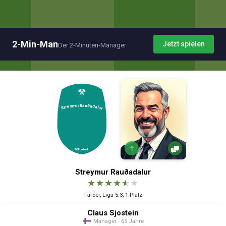
2-Min-Man
Jetzt spielen
Der 2-Minuten-Manager
↑
Streymur Rauðadalur
★
★
★
★
★
★
Färöer, Liga 5.3, 1.Platz
Claus Sjostein
Manager · 65 Jahre