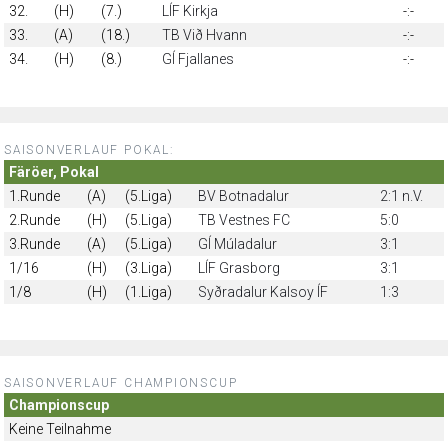
32.
(H)
(7.)
LÍF Kirkja
-:-
33.
(A)
(18.)
TB Við Hvann
-:-
34.
(H)
(8.)
GÍ Fjallanes
-:-
SAISONVERLAUF POKAL:
Färöer, Pokal
1.Runde
(A)
(5.Liga)
BV Botnadalur
2:1 n.V.
2.Runde
(H)
(5.Liga)
TB Vestnes FC
5:0
3.Runde
(A)
(5.Liga)
GÍ Múladalur
3:1
1/16
(H)
(3.Liga)
LÍF Grasborg
3:1
1/8
(H)
(1.Liga)
Syðradalur Kalsoy ÍF
1:3
SAISONVERLAUF CHAMPIONSCUP
Championscup
Keine Teilnahme