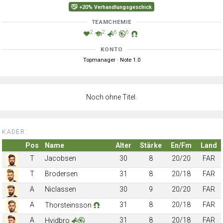
+20% Verhandlungsgeschick
TEAMCHEMIE
2
2
6
6
KONTO
Topmanager · Note 1.0
Noch ohne Titel.
KADER:
Pos
Name
Alter
Stärke
En/Fm
Land
T
Jacobsen
30
8
20/20
FAR
T
Brodersen
31
8
20/18
FAR
A
Niclassen
30
9
20/20
FAR
A
31
8
20/18
FAR
Thorsteinsson
A
31
8
20/18
FAR
Hvidbro