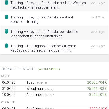
Training – Streymur Rauðadalur stellt die Weichen
vor 3 Tagen
neu: Techniktraining übernimmt.
Training – Streymur Rauðadalur setzt auf
vor 4 Tagen
Konditionstraining.
Training – Streymur Rauðadalur beordert die
vor 5 Tagen
Mannschaft zu Konditionstraining.
Training – Trainingsrevolution bei Streymur
vor 6 Tagen
Rauðadalur: Techniktraining übernimmt.
TRANSFERHISTORIE:
(AUSKLAPPEN)
KÄUFE
06.04.26
Tosun
20.802.404 €
(S 4/18)
31.03.26
Woudman
25.466.293 €
(S 4/17)
10.03.26
Annfinnson
3.060.001 €
(S 1/17)
VERKÄUFE
06.04.26
Annfinnson
3.099.910 €