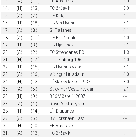
13.
(A)
(10.)
EB Austravík
3:0
14.
(H)
(13.)
FC Ørðavík
3:0
15.
(A)
(7.)
LÍF Kirkja
4:1
16.
(H)
(18.)
TB Við Hvann
5:1
17.
(A)
(8.)
GÍ Fjallanes
4:1
18.
(A)
(11.)
LÍF Breiðadalur
4:0
19.
(H)
(3.)
TB Hjallanes
3:1
20.
(A)
(2.)
FC Strøndanes FC
1:3
21.
(H)
(17.)
GÍ Geilaborg 1965
4:0
22.
(H)
(15.)
TB Hvannreykjar
6:1
23.
(A)
(16.)
Víkingur Lítiladalur
4:0
24.
(H)
(12.)
GÍ Klaksvík East 1937
3:0
25.
(A)
(5.)
Streymur Vesturreykjar
2:1
26.
(H)
(9.)
B36 Viðareiði 2007
-:-
27.
(A)
(4.)
Royn Austureykjar
-:-
28.
(H)
(14.)
LÍF Djúpanes
-:-
29.
(A)
(6.)
BV Tórshavn East
-:-
30.
(H)
(10.)
EB Austravík
-:-
31.
(A)
(13.)
FC Ørðavík
-:-