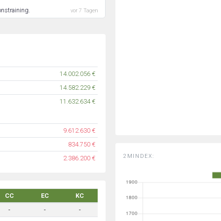
nstraining.
vor 7 Tagen
14.002.056 €
14.582.229 €
11.632.634 €
9.612.630 €
834.750 €
2MINDEX:
2.386.200 €
CC
EC
KC
-
-
-