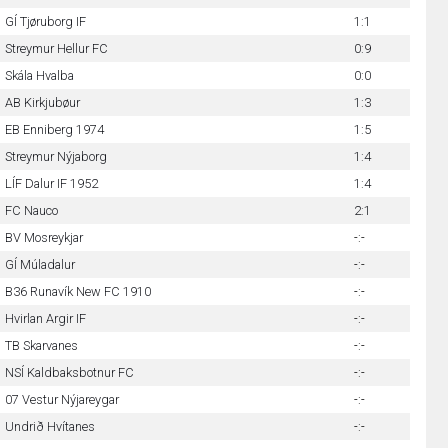
GÍ Tjøruborg IF
1:1
Streymur Hellur FC
0:9
Skála Hvalba
0:0
AB Kirkjubøur
1:3
EB Enniberg 1974
1:5
Streymur Nýjaborg
1:4
LÍF Dalur IF 1952
1:4
FC Nauco
2:1
BV Mosreykjar
-:-
GÍ Múladalur
-:-
B36 Runavík New FC 1910
-:-
Hvirlan Argir IF
-:-
TB Skarvanes
-:-
NSÍ Kaldbaksbotnur FC
-:-
07 Vestur Nýjareygar
-:-
Undrið Hvítanes
-:-