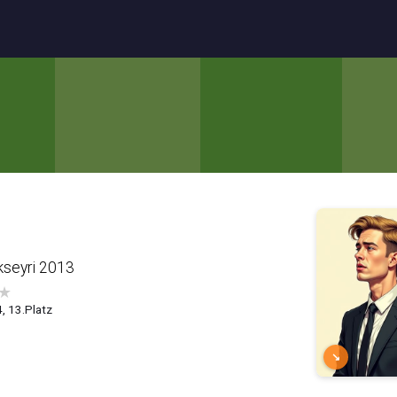
kseyri 2013
★
4, 13.Platz
↘