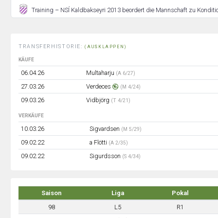
Training – NSÍ Kaldbakseyri 2013 beordert die Mannschaft zu Konditio
TRANSFERHISTORIE:
(AUSKLAPPEN)
KÄUFE
06.04.26
Multaharju
(A 6/27)
27.03.26
Verdeces
(M 4/24)
09.03.26
Vidbjörg
(T 4/21)
VERKÄUFE
10.03.26
Sigvardsen
(M 5/29)
09.02.22
a Flötti
(A 2/35)
09.02.22
Sigurdsson
(S 4/34)
Saison
Liga
Pokal
98
L5
R1