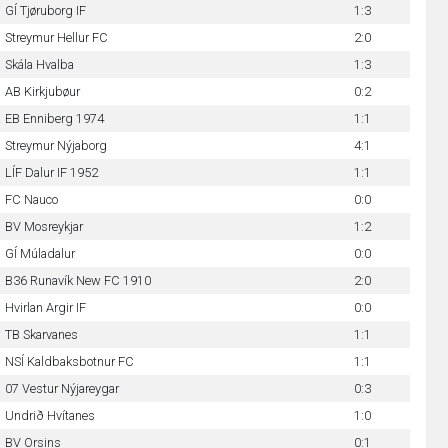
GÍ Tjøruborg IF
1:3
Streymur Hellur FC
2:0
Skála Hvalba
1:3
AB Kirkjubøur
0:2
EB Enniberg 1974
1:1
Streymur Nýjaborg
4:1
LÍF Dalur IF 1952
1:1
FC Nauco
0:0
BV Mosreykjar
1:2
GÍ Múladalur
0:0
B36 Runavík New FC 1910
2:0
Hvirlan Argir IF
0:0
TB Skarvanes
1:1
NSÍ Kaldbaksbotnur FC
1:1
07 Vestur Nýjareygar
0:3
Undrið Hvítanes
1:0
BV Orsins
0:1