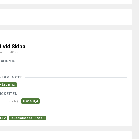
i vid Skipa
ainer · 40 Jahre
MCHEMIE
NERPUNKTE
-Lizenz
IGKEITEN
Note 3,4
 verbraucht)
ufe 2
Tausendsassa · Stufe 1