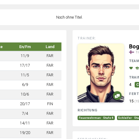
Noch ohne Titel.
TRAINER:
Bog
ke
En/Fm
Land
Tr
11/9
FAR
TEA
17/17
FAR
11/5
FAR
TRAI
6/9
FAR
4
C
FERT
10/6
FAR
15
(15
20/17
FIN
RICHTUNG
7/4
FAR
Feuerwehrman · Stufe 4
Schleifer · St
14/11
FAR
19/20
FAR