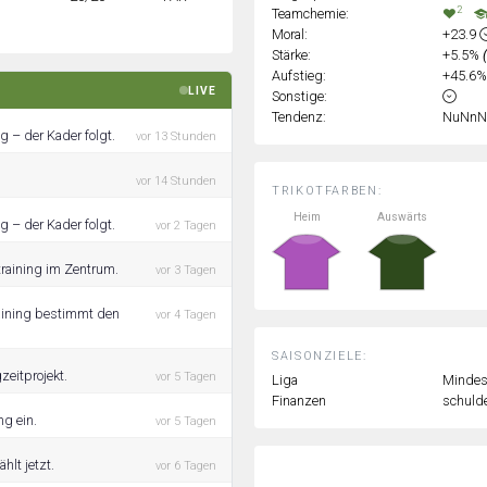
2
Teamchemie:
Moral:
+23.9
Stärke:
+5.5%
Aufstieg:
+45.6
LIVE
Sonstige:
Tendenz:
NuNnN
g – der Kader folgt.
vor 13 Stunden
vor 14 Stunden
TRIKOTFARBEN:
Heim
Auswärts
g – der Kader folgt.
vor 2 Tagen
training im Zentrum.
vor 3 Tagen
raining bestimmt den
vor 4 Tagen
SAISONZIELE:
eitprojekt.
vor 5 Tagen
Liga
Mindest
Finanzen
schulde
ng ein.
vor 5 Tagen
hlt jetzt.
vor 6 Tagen