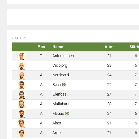
KADER:
Pos
Name
Alter
Stär
T
Antoniussen
21
6
T
Vidbjörg
23
6
A
Nordgerd
24
7
A
Bech
22
7
A
Glerfoss
27
7
A
Multaharju
28
7
A
Matras
24
6
A
Alnor
21
6
A
Arge
21
6