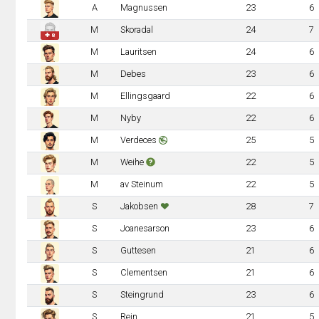
A
Magnussen
23
6
M
Skoradal
24
7
✚ 8
M
Lauritsen
24
6
M
Debes
23
6
M
Ellingsgaard
22
6
M
Nyby
22
6
M
Verdeces
25
5
M
Weihe
22
5
M
av Steinum
22
5
S
Jakobsen
28
7
S
Joanesarson
23
6
S
Guttesen
21
6
S
Clementsen
21
6
S
Steingrund
23
6
S
Rein
21
5