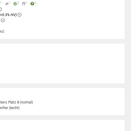
1
0
2
0
2
(+0.3% HV)
%
nS
ens Platz 8 (normal)
nfrei (leicht)