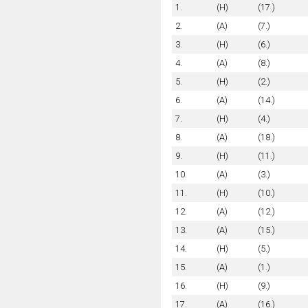
1.
(H)
(17.)
2.
(A)
(7.)
3.
(H)
(6.)
4.
(A)
(8.)
5.
(H)
(2.)
6.
(A)
(14.)
7.
(H)
(4.)
8.
(A)
(18.)
9.
(H)
(11.)
10.
(A)
(3.)
11.
(H)
(10.)
12.
(A)
(12.)
13.
(A)
(15.)
14.
(H)
(5.)
15.
(A)
(1.)
16.
(H)
(9.)
17.
(A)
(16.)