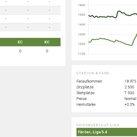
-
-
-
-
-
-
-
-
-
-
-
-
EC
KC
0
0
STADION & FANS:
Fanaufkommen:
18.975
Sitzplätze:
2.500
Stehplätze:
7.500
Preise:
Normal
Heimstärke:
+0.3%
SAISONVERLAUF LIGA:
Färöer, Liga 5.4