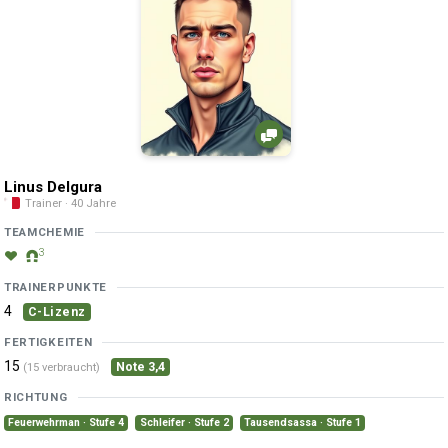
Linus Delgura
Trainer · 40 Jahre
TEAMCHEMIE
3
TRAINERPUNKTE
4
C-Lizenz
FERTIGKEITEN
15
Note 3,4
(15 verbraucht)
RICHTUNG
Feuerwehrman · Stufe 4
Schleifer · Stufe 2
Tausendsassa · Stufe 1