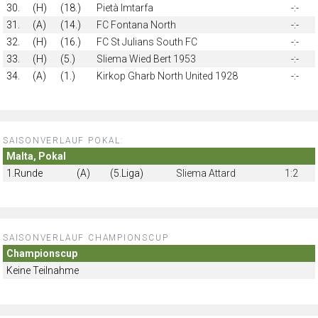
30.
(H)
(18.)
Pietà Imtarfa
-:-
31.
(A)
(14.)
FC Fontana North
-:-
32.
(H)
(16.)
FC St Julians South FC
-:-
33.
(H)
(5.)
Sliema Wied Bert 1953
-:-
34.
(A)
(1.)
Kirkop Gharb North United 1928
-:-
SAISONVERLAUF POKAL:
Malta, Pokal
1.Runde
(A)
(5.Liga)
Sliema Attard
1:2
SAISONVERLAUF CHAMPIONSCUP
Championscup
Keine Teilnahme