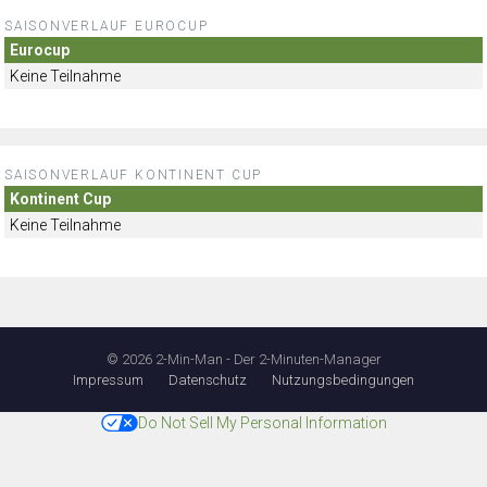
SAISONVERLAUF EUROCUP
Eurocup
Keine Teilnahme
SAISONVERLAUF KONTINENT CUP
Kontinent Cup
Keine Teilnahme
© 2026 2-Min-Man - Der 2-Minuten-Manager
Impressum
Datenschutz
Nutzungsbedingungen
Do Not Sell My Personal Information