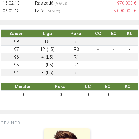
15.02.13
Rasizadä
970.000 €
(A 6/32)
06.02.13
Brifol
5.090.000 €
(M 5/22)
Saison
Liga
Pokal
CC
EC
KC
98
L5
R1
-
-
-
97
12. (L5)
R3
-
-
-
96
4. (L5)
R1
-
-
-
95
9. (L5)
R1
-
-
-
94
3. (L5)
R1
-
-
-
Meister
Pokal
CC
EC
KC
0
0
0
0
0
TRAINER: