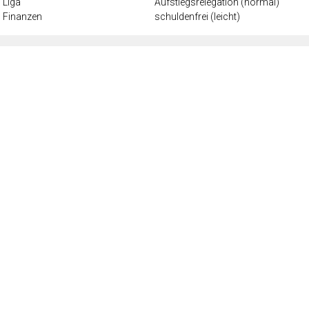
Liga
Aufstiegsrelegation (normal)
Finanzen
schuldenfrei (leicht)