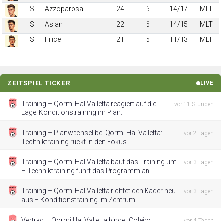
S
Azzoparosa
24
6
14/17
MLT
S
Aslan
22
6
14/15
MLT
S
Filice
21
5
11/13
MLT
ZEITSPIEL TICKER
LIVE
Training – Qormi Hal Valletta reagiert auf die
vor 11 Stunden
Lage: Konditionstraining im Plan.
Training – Planwechsel bei Qormi Hal Valletta:
vor 2 Tagen
Techniktraining rückt in den Fokus.
Training – Qormi Hal Valletta baut das Training um
vor 3 Tagen
– Techniktraining führt das Programm an.
Training – Qormi Hal Valletta richtet den Kader neu
vor 3 Tagen
aus – Konditionstraining im Zentrum.
Vertrag – Qormi Hal Valletta bindet Coleiro
vor 4 Tagen