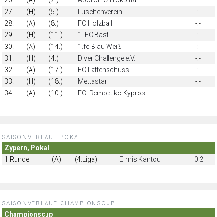
27.
(H)
(5.)
Luschenverein
-:-
28.
(A)
(8.)
FC Holzball
-:-
29.
(H)
(11.)
1. FC Basti
-:-
30.
(A)
(14.)
1.fc Blau Weiß
-:-
31.
(H)
(4.)
Diver Challenge e.V.
-:-
32.
(A)
(17.)
FC Lattenschuss
-:-
33.
(H)
(18.)
Mettastar
-:-
34.
(A)
(10.)
FC. Rembetiko Kypros
-:-
SAISONVERLAUF POKAL:
Zypern, Pokal
1.Runde
(A)
(4.Liga)
Ermis Kantou
0:2
SAISONVERLAUF CHAMPIONSCUP
Championscup