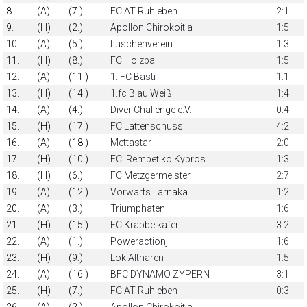
8.
(A)
(7.)
FC AT Ruhleben
2:1
9.
(H)
(2.)
Apollon Chirokoitia
1:5
10.
(A)
(5.)
Luschenverein
1:3
11.
(H)
(8.)
FC Holzball
1:5
12.
(A)
(11.)
1. FC Basti
1:1
13.
(H)
(14.)
1.fc Blau Weiß
1:4
14.
(A)
(4.)
Diver Challenge e.V.
0:4
15.
(H)
(17.)
FC Lattenschuss
4:2
16.
(A)
(18.)
Mettastar
2:0
17.
(H)
(10.)
FC. Rembetiko Kypros
1:3
18.
(H)
(6.)
FC Metzgermeister
2:7
19.
(A)
(12.)
Vorwärts Larnaka
1:2
20.
(A)
(3.)
Triumphaten
1:6
21.
(H)
(15.)
FC Krabbelkäfer
3:2
22.
(A)
(1.)
Poweractionj
1:6
23.
(H)
(9.)
Lok Altharen
1:5
24.
(A)
(16.)
BFC DYNAMO ZYPERN
3:1
25.
(H)
(7.)
FC AT Ruhleben
0:3
26.
(A)
(2.)
Apollon Chirokoitia
-:-