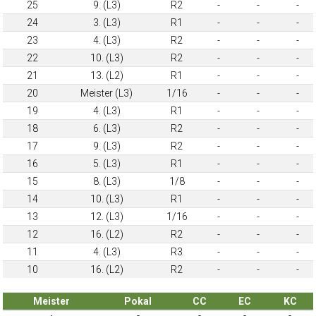
25
9. (L3)
R2
-
-
-
24
3. (L3)
R1
-
-
-
23
4. (L3)
R2
-
-
-
22
10. (L3)
R2
-
-
-
21
13. (L2)
R1
-
-
-
20
Meister (L3)
1/16
-
-
-
19
4. (L3)
R1
-
-
-
18
6. (L3)
R2
-
-
-
17
9. (L3)
R2
-
-
-
16
5. (L3)
R1
-
-
-
15
8. (L3)
1/8
-
-
-
14
10. (L3)
R1
-
-
-
13
12. (L3)
1/16
-
-
-
12
16. (L2)
R2
-
-
-
11
4. (L3)
R3
-
-
-
10
16. (L2)
R2
-
-
-
Meister
Pokal
CC
EC
KC