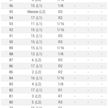
96
15. (L1)
1/8
-
-
-
95
Meister (L2)
R3
-
-
-
94
17. (L1)
R2
-
-
-
93
11. (L1)
1/16
-
-
-
92
15. (L1)
1/16
-
-
-
91
15. (L1)
R3
-
-
-
90
15. (L1)
R3
-
-
-
89
15. (L1)
1/16
-
-
-
88
12. (L1)
1/8
-
-
-
87
6. (L2)
R3
-
-
-
86
17. (L1)
R2
-
-
-
85
2. (L2)
R2
-
-
-
84
16. (L1)
1/16
-
-
-
83
4. (L2)
1/8
-
-
-
82
17. (L1)
R1
-
-
-
81
3. (L2)
R1
-
-
-
80
5. (L2)
R3
-
-
-