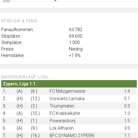
STADION & FANS:
Fanaufkommen:
63.782
Sitzplätze:
69.600
Stehplätze:
1.000
Preise:
Niedrig
Heimstärke:
+1.9%
SAISONVERLAUF LIGA:
Zypern, Liga 1.1
1.
(A)
(6.)
FC Metzgermeister
1:4
2.
(H)
(12.)
Vorwärts Larnaka
5:1
3.
(H)
(3.)
Triumphaten
0:3
4.
(A)
(15.)
FC Krabbelkäfer
1:3
5.
(H)
(1.)
Poweractionj
1:5
6.
(A)
(9.)
Lok Altharen
3:0
7.
(H)
(16.)
BFC DYNAMO ZYPERN
1:1