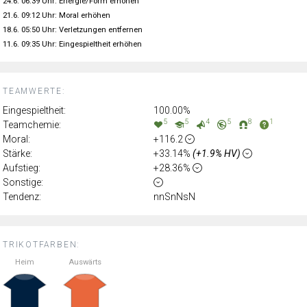
24.6. 06:39 Uhr: Energie/Form erhöhen
21.6. 09:12 Uhr: Moral erhöhen
18.6. 05:50 Uhr: Verletzungen entfernen
11.6. 09:35 Uhr: Eingespieltheit erhöhen
TEAMWERTE:
Eingespieltheit:
100.00%
5
5
4
5
8
1
Teamchemie:
Moral:
+116.2
Stärke:
+33.14%
(+1.9% HV)
Aufstieg:
+28.36%
Sonstige:
Tendenz:
nnSnNsN
TRIKOTFARBEN:
Heim
Auswärts