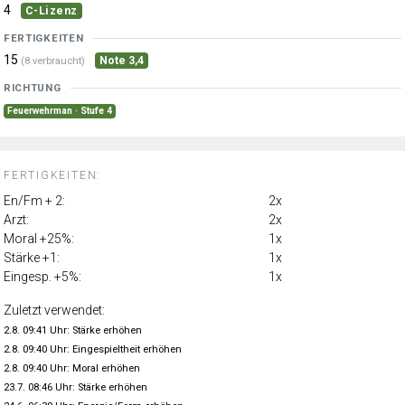
4
C-Lizenz
FERTIGKEITEN
15
Note 3,4
(8 verbraucht)
RICHTUNG
Feuerwehrman · Stufe 4
FERTIGKEITEN:
En/Fm + 2:
2x
Arzt:
2x
Moral +25%:
1x
Stärke +1:
1x
Eingesp. +5%:
1x
Zuletzt verwendet:
2.8. 09:41 Uhr: Stärke erhöhen
2.8. 09:40 Uhr: Eingespieltheit erhöhen
2.8. 09:40 Uhr: Moral erhöhen
23.7. 08:46 Uhr: Stärke erhöhen