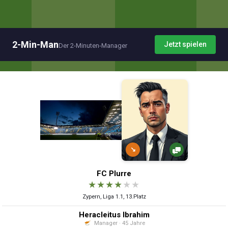
2-Min-Man
Jetzt spielen
Der 2-Minuten-Manager
↘
FC Plurre
★
★
★
★
★
★
Zypern, Liga 1.1, 13.Platz
Heracleitus Ibrahim
Manager · 45 Jahre