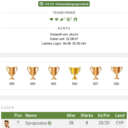
+15.5% Verhandlungsgeschick
TEAMCHEMIE
3
3
KONTO
Gespielt von: plurre
Dabei seit: 22.08.07
Letztes Login: 06.08. 05:30 Uhr
S
95
S
59
S
45
S
42
S
37
S
20
KADER:
Pos
Name
Alter
Stärke
En/Fm
Land
T
28
8
20/20
CYP
Syropoulos