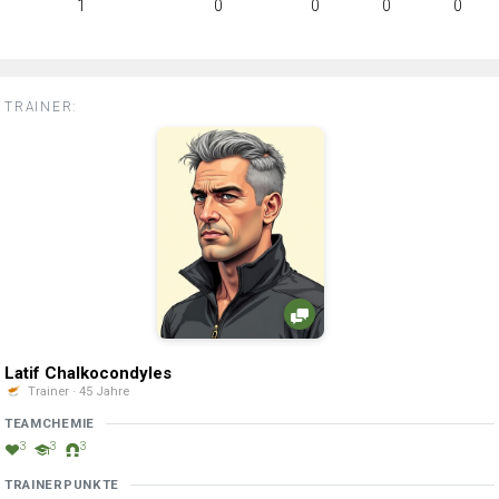
1
0
0
0
0
TRAINER:
Latif Chalkocondyles
Trainer · 45 Jahre
TEAMCHEMIE
3
3
3
TRAINERPUNKTE