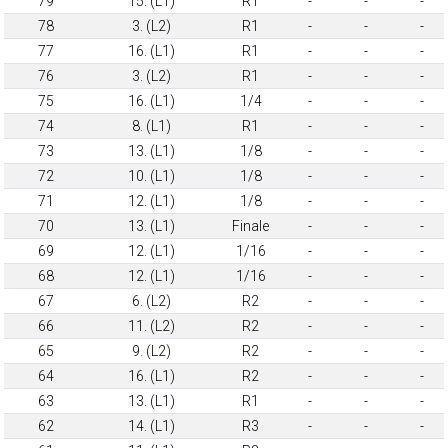
79
15. (L1)
R1
-
-
-
78
3. (L2)
R1
-
-
-
77
16. (L1)
R1
-
-
-
76
3. (L2)
R1
-
-
-
75
16. (L1)
1/4
-
-
-
74
8. (L1)
R1
-
-
-
73
13. (L1)
1/8
-
-
-
72
10. (L1)
1/8
-
-
-
71
12. (L1)
1/8
-
-
-
70
13. (L1)
Finale
-
-
-
69
12. (L1)
1/16
-
-
-
68
12. (L1)
1/16
-
-
-
67
6. (L2)
R2
-
-
-
66
11. (L2)
R2
-
-
-
65
9. (L2)
R2
-
-
-
64
16. (L1)
R2
-
-
-
63
13. (L1)
R1
-
-
-
62
14. (L1)
R3
-
-
-