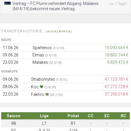
Vertrag – FC Plurre verhindert Abgang: Malakes
vor 7 Tagen
(M/4/19) bekommt neuen Vertrag.
TRANSFERHISTORIE:
(AUSKLAPPEN)
KÄUFE
11.06.26
Spartenos
19.093.664 €
(S 4/18)
09.06.26
Elmas
18.800.744 €
(S 4/19)
23.03.26
Malakes
9.829.415 €
(M 3/18)
VERKÄUFE
09.06.26
Strabomytes
47.153.781 €
(S 8/31)
08.06.26
67.272.728 €
Koc
(S 8/30)
22.03.26
37.290.018 €
Fakhro
(M 7/32)
Saison
Liga
Pokal
CC
EC
KC
98
L1
R1
-
-
-
97
3. (L2)
1/16
-
-
-