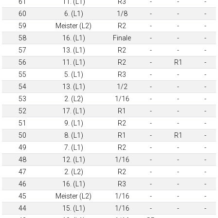
61
11. (L1)
R3
-
-
-
60
6. (L1)
1/8
-
-
-
59
Meister (L2)
R2
-
-
-
58
16. (L1)
Finale
-
-
-
57
13. (L1)
R2
-
-
-
56
11. (L1)
R2
-
R1
-
55
5. (L1)
R3
-
-
-
54
13. (L1)
1/2
-
-
-
53
2. (L2)
1/16
-
-
-
52
17. (L1)
R1
-
-
-
51
9. (L1)
R2
-
-
-
50
8. (L1)
R1
-
R1
-
49
7. (L1)
R2
-
-
-
48
12. (L1)
1/16
-
-
-
47
2. (L2)
R2
-
-
-
46
16. (L1)
R3
-
-
-
45
Meister (L2)
1/16
-
-
-
44
15. (L1)
1/16
-
-
-