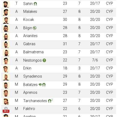
T
23
7
20/17
CYP
Sahin
A
Malakes
27
8
20/20
CYP
A
Kocak
30
8
20/20
CYP
A
28
8
20/20
CYP
Bilgin
A
Arianites
28
8
20/20
CYP
A
Gabras
31
7
20/17
CYP
A
Balmatrema
23
7
20/17
CYP
A
22
7
7/6
CYP
Nestongos
A
Erkin
18
3
20/17
CYP
M
Synadenos
29
8
20/20
CYP
M
29
8
20/20
CYP
Batatzes
M
Aprenos
23
7
20/20
CYP
2
M
27
7
20/20
CYP
Tarchaneiotes
M
Fakhro
22
6
20/20
CYP
✚ 5
M
Agallon
21
6
20/17
CYP