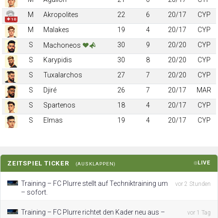
M
Akropolites
22
6
20/17
CYP
✚ 10
M
Malakes
19
4
20/17
CYP
S
30
9
20/20
CYP
Machoneos
S
Karypidis
30
8
20/20
CYP
S
Tuxalarchos
27
7
20/20
CYP
S
Djiré
26
7
20/17
MAR
S
Spartenos
18
4
20/17
CYP
S
Elmas
19
4
20/17
CYP
ZEITSPIEL TICKER
LIVE
(AUSKLAPPEN)
Training – FC Plurre stellt auf Techniktraining um
vor 2 Stunden
– sofort.
Training – FC Plurre richtet den Kader neu aus –
vor 1 Tag