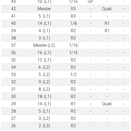
43
10. (L1)
1/16
GP
-
-
42
Meister
R3
-
Quali.
-
41
5. (L1)
R3
-
-
-
40
14. (L1)
1/8
-
R1
-
39
4. (L1)
R2
-
R1
-
38
3. (L1)
R2
-
-
-
37
Meister (L2)
1/16
-
-
-
36
16. (L1)
1/16
-
-
-
35
12. (L1)
R2
-
-
-
34
6. (L2)
R2
-
-
-
33
5. (L2)
1/2
-
-
-
32
9. (L2)
R2
-
-
-
31
8. (L2)
R2
-
-
-
30
18. (L1)
R2
-
-
-
29
14. (L1)
R1
-
Quali.
-
28
5. (L1)
R2
-
-
-
27
3. (L2)
R2
-
-
-
26
2. (L3)
R2
-
-
-