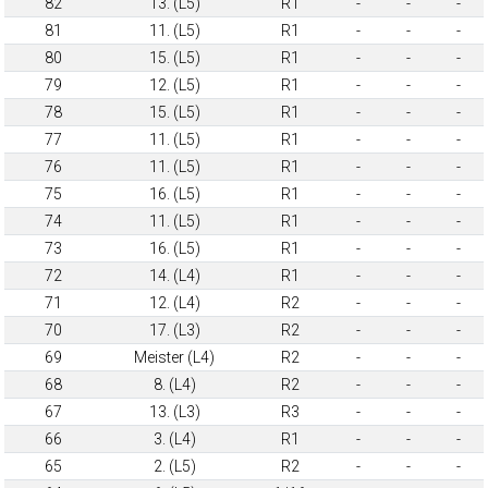
82
13. (L5)
R1
-
-
-
81
11. (L5)
R1
-
-
-
80
15. (L5)
R1
-
-
-
79
12. (L5)
R1
-
-
-
78
15. (L5)
R1
-
-
-
77
11. (L5)
R1
-
-
-
76
11. (L5)
R1
-
-
-
75
16. (L5)
R1
-
-
-
74
11. (L5)
R1
-
-
-
73
16. (L5)
R1
-
-
-
72
14. (L4)
R1
-
-
-
71
12. (L4)
R2
-
-
-
70
17. (L3)
R2
-
-
-
69
Meister (L4)
R2
-
-
-
68
8. (L4)
R2
-
-
-
67
13. (L3)
R3
-
-
-
66
3. (L4)
R1
-
-
-
65
2. (L5)
R2
-
-
-