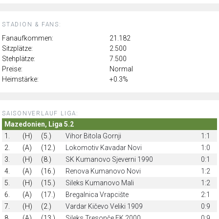
STADION & FANS:
Fanaufkommen:
21.182
Sitzplätze:
2.500
Stehplätze:
7.500
Preise:
Normal
Heimstärke:
+0.3%
SAISONVERLAUF LIGA:
Mazedonien, Liga 5.2
1.
(H)
(5.)
Vihor Bitola Gornji
1:1
2.
(A)
(12.)
Lokomotiv Kavadar Novi
1:0
3.
(H)
(8.)
SK Kumanovo Sjeverni 1990
0:1
4.
(A)
(16.)
Renova Kumanovo Novi
1:2
5.
(H)
(15.)
Sileks Kumanovo Mali
1:2
6.
(A)
(17.)
Bregalnica Vrapcište
2:1
7.
(H)
(2.)
Vardar Kičevo Veliki 1909
0:9
8.
(A)
(13.)
Sileks Tresonče FK 2000
0:9