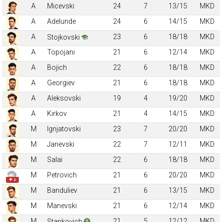
A
Micevski
24
7
13/15
MKD
A
Adelunde
24
6
14/15
MKD
A
23
6
18/18
MKD
Stojkovski
A
Topojani
21
6
12/14
MKD
A
Bojich
22
6
18/18
MKD
A
Georgiev
21
6
18/18
MKD
A
Aleksovski
19
4
19/20
MKD
A
Kirkov
21
4
14/15
MKD
M
Ignjatovski
23
7
20/20
MKD
M
Janevski
22
7
12/11
MKD
M
Salai
22
6
18/18
MKD
M
Petrovich
21
6
20/20
MKD
✚ 2
M
Banduliev
21
6
13/15
MKD
M
Manevski
21
6
12/14
MKD
M
21
5
12/12
MKD
Stankovich