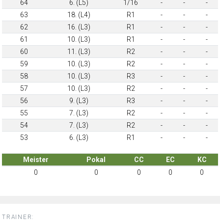
64
6. (L5)
1/16
-
-
-
63
18. (L4)
R1
-
-
-
62
16. (L3)
R1
-
-
-
61
10. (L3)
R1
-
-
-
60
11. (L3)
R2
-
-
-
59
10. (L3)
R2
-
-
-
58
10. (L3)
R3
-
-
-
57
10. (L3)
R2
-
-
-
56
9. (L3)
R3
-
-
-
55
7. (L3)
R2
-
-
-
54
7. (L3)
R2
-
-
-
53
6. (L3)
R1
-
-
-
Meister
Pokal
CC
EC
KC
0
0
0
0
0
TRAINER: