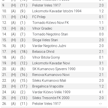
9.
(H)
(11.)
Pelister Veles 1917
2:0
10.
(A)
(9.)
Lokomotiv Kavadar Istočni 1994
1:2
11.
(H)
(14.)
FC Prilep
0:1
12.
(A)
(1.)
Tornado Kičevo Novi FK
1:1
13.
(H)
(6.)
Vihor Gradec
1:3
14.
(A)
(7.)
Tornado Negotino Stari
0:0
15.
(H)
(3.)
Sloga Veles Stari
2:0
16.
(A)
(4.)
Vardar Negotino Južni
2:0
17.
(H)
(18.)
Belasica Ohrid
2:1
18.
(A)
(5.)
Vihor Bitola Gornji
0:1
19.
(H)
(12.)
Lokomotiv Kavadar Novi
3:1
20.
(A)
(8.)
SK Kumanovo Sjeverni 1990
1:3
21.
(H)
(16.)
Renova Kumanovo Novi
2:1
22.
(A)
(15.)
Sileks Kumanovo Mali
2:0
23.
(H)
(17.)
Bregalnica Vrapcište
1:2
24.
(A)
(2.)
Vardar Kičevo Veliki 1909
4:1
25.
(H)
(13.)
Sileks Tresonče FK 2000
2:0
26.
(A)
(11.)
Pelister Veles 1917
-:-