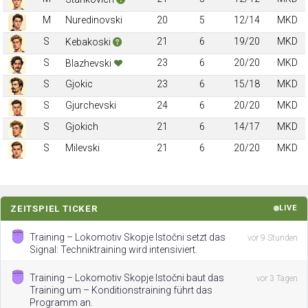
M
Nuredinovski
20
5
12/14
MKD
S
21
6
19/20
MKD
Kebakoski
S
23
6
20/20
MKD
Blazhevski
S
Gjokic
23
6
15/18
MKD
S
Gjurchevski
24
6
20/20
MKD
S
Gjokich
21
6
14/17
MKD
S
Milevski
21
6
20/20
MKD
ZEITSPIEL TICKER
LIVE
Training – Lokomotiv Skopje Istočni setzt das
vor 9 Stunden
Signal: Techniktraining wird intensiviert.
Training – Lokomotiv Skopje Istočni baut das
vor 3 Tagen
Training um – Konditionstraining führt das
Programm an.