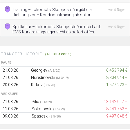
Training – Lokomotiv Skopje Istočni gibt die
vor 6 Tagen
Richtung vor – Konditionstraining ab sofort.
Spielkultur – Lokomotiv Skopje Istočni rüstet auf:
vor 6 Tagen
EMS-Kurztrainingslager steht ab sofort offen.
TRANSFERHISTORIE:
(AUSKLAPPEN)
KÄUFE
21.03.26
Georgiev
6.453.794 €
(A 3/20)
21.03.26
Nuredinovski
8.304.944 €
(M 3/19)
20.03.26
Kirkov
1.577.223 €
(S 1/20)
VERKÄUFE
21.03.26
Pilic
13.142.017 €
(T 6/29)
11.03.26
Sokolovski
8.441.753 €
(T 5/29)
09.03.26
Spaseski
9.497.048 €
(S 5/30)