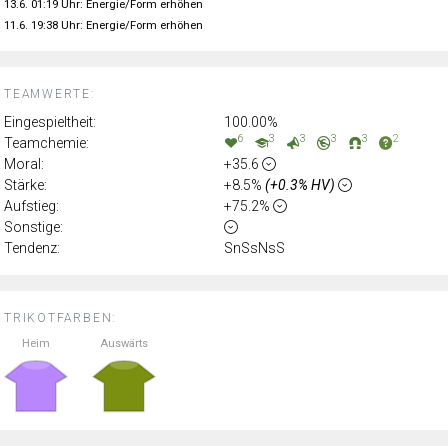
13.6. 01:19 Uhr: Energie/Form erhöhen
11.6. 19:38 Uhr: Energie/Form erhöhen
TEAMWERTE:
Eingespieltheit:
100.00%
6
3
3
3
3
2
Teamchemie:
Moral:
+35.6
Stärke:
+8.5%
(+0.3% HV)
Aufstieg:
+75.2%
Sonstige:
Tendenz:
SnSsNsS
TRIKOTFARBEN:
Heim
Auswärts