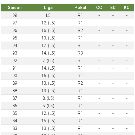
Saison
Liga
Pokal
CC
EC
KC
98
L5
R1
-
-
-
97
12. (L5)
R1
-
-
-
96
16. (L5)
R2
-
-
-
95
10. (L5)
R1
-
-
-
94
17. (L5)
R1
-
-
-
93
14. (L5)
R3
-
-
-
92
7. (L5)
R1
-
-
-
91
14. (L5)
R1
-
-
-
90
16. (L5)
R1
-
-
-
89
13. (L5)
R2
-
-
-
88
13. (L5)
R1
-
-
-
87
8. (L5)
R1
-
-
-
86
5. (L5)
R1
-
-
-
85
12. (L5)
R1
-
-
-
84
15. (L5)
R1
-
-
-
83
13. (L5)
R1
-
-
-