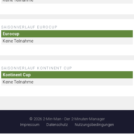
SAISONVERLAUF EUROCUP
Eurocup
Keine Teilnahme
SAISONVERLAUF KONTINENT CUP
Kontinent Cup
Keine Teilnahme
© 2026 2-Min-Man - Der 2-Minuten-Manager
Impressum
Datenschutz
Nutzungsbedingungen