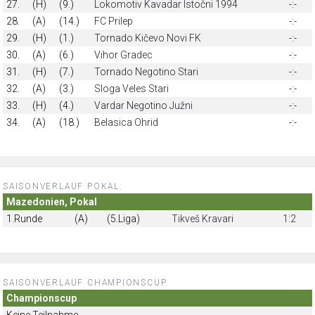
27.
(H)
(9.)
Lokomotiv Kavadar Istočni 1994
-:-
28.
(A)
(14.)
FC Prilep
-:-
29.
(H)
(1.)
Tornado Kičevo Novi FK
-:-
30.
(A)
(6.)
Vihor Gradec
-:-
31.
(H)
(7.)
Tornado Negotino Stari
-:-
32.
(A)
(3.)
Sloga Veles Stari
-:-
33.
(H)
(4.)
Vardar Negotino Južni
-:-
34.
(A)
(18.)
Belasica Ohrid
-:-
SAISONVERLAUF POKAL:
Mazedonien, Pokal
1.Runde
(A)
(5.Liga)
Tikveš Kravari
1:2
SAISONVERLAUF CHAMPIONSCUP
Championscup
Keine Teilnahme