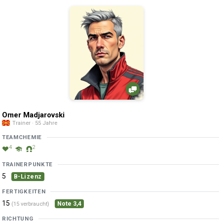
Omer Madjarovski
Trainer · 55 Jahre
TEAMCHEMIE
4
2
TRAINERPUNKTE
5
B-Lizenz
FERTIGKEITEN
15
Note 3,4
(15 verbraucht)
RICHTUNG