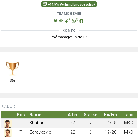
+14.5% Verhandlungsgeschick
TEAMCHEMIE
3
3
KONTO
Profimanager · Note 1.8
S
69
KADER:
Pos
Name
Alter
Stärke
En/Fm
Land
T
Shabani
27
7
14/15
MKD
T
Zdravkovic
22
6
19/20
MKD