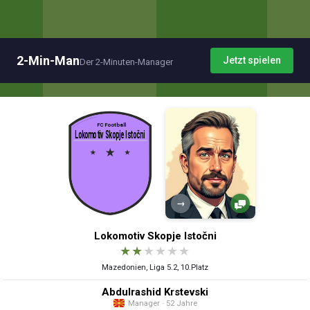
2-Min-Man
Jetzt spielen
Der 2-Minuten-Manager
→
Lokomotiv Skopje Istočni
★
★
★
★
★
★
Mazedonien, Liga 5.2, 10.Platz
Abdulrashid Krstevski
Manager · 52 Jahre