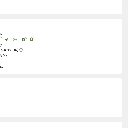
0%
2
1
0
5
3
%
(+0.3% HV)
6%
uU