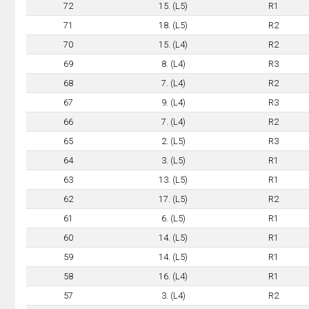
72
15. (L5)
R1
71
18. (L5)
R2
70
15. (L4)
R2
69
8. (L4)
R3
68
7. (L4)
R2
67
9. (L4)
R3
66
7. (L4)
R2
65
2. (L5)
R3
64
3. (L5)
R1
63
13. (L5)
R1
62
17. (L5)
R2
61
6. (L5)
R1
60
14. (L5)
R1
59
14. (L5)
R1
58
16. (L4)
R1
57
3. (L4)
R2