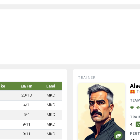
TRAINER:
Ala
rke
En/Fm
Land
Tr
7
20/18
MKD
TEA
5
4/1
MKD
7
5/4
MKD
TRAI
6
9/11
MKD
4
C
FERT
6
9/11
MKD