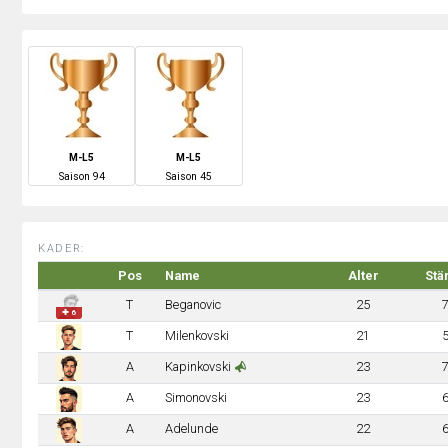
M-L5
M-L5
S
aison
94
S
aison
45
KADER:
Pos
Name
Alter
Stä
T
Beganovic
25
✚ 6
T
Milenkovski
21
A
Kapinkovski
23
A
Simonovski
23
A
Adelunde
22