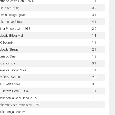
ornado Veles Donji 1974
1:1
ileks Strumica
0:2
ikveš Struga Sjeverni
3:1
okomotive Bitola
4:1
ihor Prilep Južni 1918
2:0
obeda Bitola Mali
1:3
K Sekirnik
1:1
obeda Struga
2:1
ornado Saraj
1:3
K Žirovnica
0:1
elasica Tetovo Novi
1:1
C Štip Stari FK
2:0
FK Veles Novi
0:0
K Tetovo Gornji 1934
1:1
akedonija Gazi Baba 2009
-:-
okomotiv Strumica Stari 1953
-:-
akedonija Leunovo
-:-