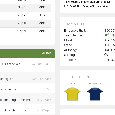
11.6. 08:15 Uhr: Energie/Form erhöhen
9.6. 04:07 Uhr: Energie/Form erhöhen
6
10/7
MKD
6
20/16
NED
5
20/18
MKD
TEAMWERTE:
Eingespieltheit:
100.0
5
14/13
MKD
2
Teamchemie:
Moral:
+86.6
Stärke:
+13.5
Aufstieg:
+48.1
LIVE
Sonstige:
Tendenz:
snNuS
 +3% Stärke als
vor 10 Stunden
TRIKOTFARBEN:
ining ein.
vor 11 Stunden
Heim
Auswärts
ionstraining.
vor 1 Tag
onstraining dominiert.
vor 2 Tagen
 rückt in den Fokus.
vor 3 Tagen