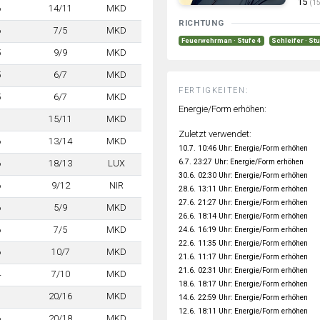
15
(15
6
14/11
MKD
RICHTUNG
6
7/5
MKD
Feuerwehrman · Stufe 4
Schleifer · St
5
9/9
MKD
5
6/7
MKD
FERTIGKEITEN:
5
6/7
MKD
Energie/Form erhöhen:
7
15/11
MKD
Zuletzt verwendet:
6
13/14
MKD
10.7. 10:46 Uhr: Energie/Form erhöhen
6.7. 23:27 Uhr: Energie/Form erhöhen
6
18/13
LUX
30.6. 02:30 Uhr: Energie/Form erhöhen
6
9/12
NIR
28.6. 13:11 Uhr: Energie/Form erhöhen
27.6. 21:27 Uhr: Energie/Form erhöhen
6
5/9
MKD
26.6. 18:14 Uhr: Energie/Form erhöhen
6
7/5
MKD
24.6. 16:19 Uhr: Energie/Form erhöhen
22.6. 11:35 Uhr: Energie/Form erhöhen
6
10/7
MKD
21.6. 11:17 Uhr: Energie/Form erhöhen
21.6. 02:31 Uhr: Energie/Form erhöhen
4
7/10
MKD
18.6. 18:17 Uhr: Energie/Form erhöhen
7
20/16
MKD
14.6. 22:59 Uhr: Energie/Form erhöhen
12.6. 18:11 Uhr: Energie/Form erhöhen
6
20/18
MKD