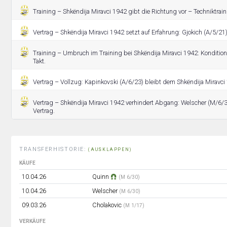
Training – Shkëndija Miravci 1942 gibt die Richtung vor – Techniktrain
Vertrag – Shkëndija Miravci 1942 setzt auf Erfahrung: Gjokich (A/5/21)
Training – Umbruch im Training bei Shkëndija Miravci 1942: Konditio
Takt.
Vertrag – Vollzug: Kapinkovski (A/6/23) bleibt dem Shkëndija Miravci
Vertrag – Shkëndija Miravci 1942 verhindert Abgang: Welscher (M/6
Vertrag.
TRANSFERHISTORIE:
(AUSKLAPPEN)
KÄUFE
10.04.26
Quinn
(M 6/30)
10.04.26
Welscher
(M 6/30)
09.03.26
Cholakovic
(M 1/17)
VERKÄUFE