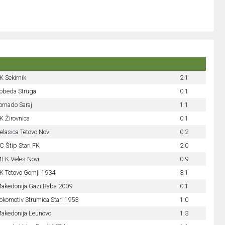
K Sekirnik
2:1
obeda Struga
0:1
ornado Saraj
1:1
K Žirovnica
0:1
elasica Tetovo Novi
0:2
C Štip Stari FK
2:0
FK Veles Novi
0:9
K Tetovo Gornji 1934
3:1
akedonija Gazi Baba 2009
0:1
okomotiv Strumica Stari 1953
1:0
akedonija Leunovo
1:3