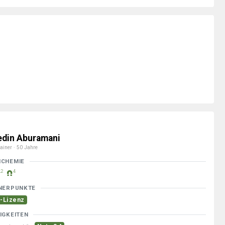
edin Aburamani
ainer · 50 Jahre
MCHEMIE
2
4
NERPUNKTE
-Lizenz
IGKEITEN