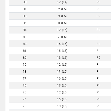
88
12. (L4)
R1
87
2. (L5)
R1
86
9. (L5)
R2
85
8. (L5)
R1
84
12. (L5)
R1
83
7. (L5)
R1
82
15. (L5)
R1
81
15. (L5)
R1
80
13. (L5)
R2
79
12. (L5)
R1
78
17. (L5)
R1
77
16. (L5)
R1
76
13. (L5)
R1
75
12. (L5)
R1
74
16. (L5)
R1
73
13. (L5)
R1