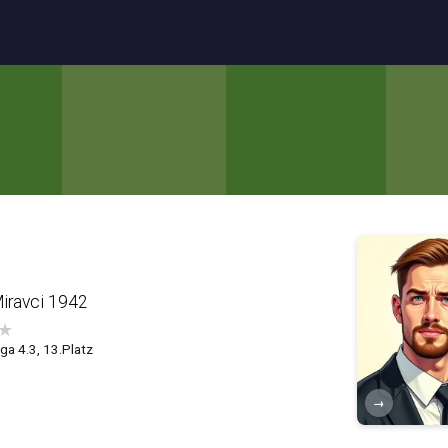
iravci 1942
★
ga 4.3, 13.Platz
→