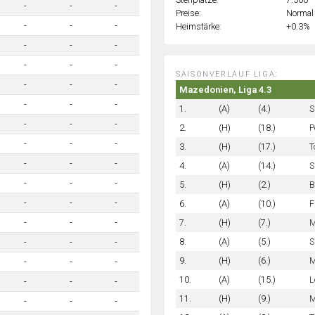
-
-
-
Preise:
Normal
-
-
-
Heimstärke:
+0.3%
-
-
-
-
-
-
SAISONVERLAUF LIGA:
-
-
-
Mazedonien, Liga 4.3
-
-
-
1.
(A)
(4.)
S
-
-
-
2.
(H)
(18.)
P
-
-
-
3.
(H)
(17.)
T
-
-
-
4.
(A)
(14.)
S
-
-
-
5.
(H)
(2.)
B
-
-
-
6.
(A)
(10.)
F
7.
(H)
(7.)
M
-
-
-
8.
(A)
(5.)
S
-
-
-
9.
(H)
(6.)
M
-
-
-
10.
(A)
(15.)
L
-
-
-
11.
(H)
(9.)
M
-
-
-