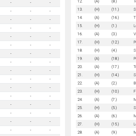
12.
(A)
(8.)
T
-
-
-
13.
(H)
(11.)
S
-
-
-
14.
(A)
(16.)
T
-
-
-
15.
(H)
(1.)
L
-
-
-
16.
(A)
(3.)
V
-
-
-
17.
(H)
(12.)
P
-
-
-
18.
(H)
(4.)
S
-
-
-
19.
(A)
(18.)
P
-
-
-
20.
(A)
(17.)
T
-
-
-
21.
(H)
(14.)
S
-
-
-
22.
(A)
(2.)
B
-
-
-
23.
(H)
(10.)
F
-
-
-
24.
(A)
(7.)
M
-
-
-
25.
(H)
(5.)
S
-
-
-
26.
(A)
(6.)
M
-
-
-
27.
(H)
(15.)
L
-
-
-
28.
(A)
(9.)
M