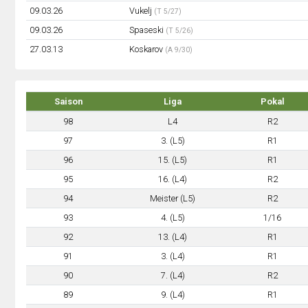
09.03.26
Vukelj
(T 5/27)
09.03.26
Spaseski
(T 5/26)
27.03.13
Koskarov
(A 9/30)
Saison
Liga
Pokal
98
L4
R2
97
3. (L5)
R1
96
15. (L5)
R1
95
16. (L4)
R2
94
Meister (L5)
R2
93
4. (L5)
1/16
92
13. (L4)
R1
91
3. (L4)
R1
90
7. (L4)
R2
89
9. (L4)
R1