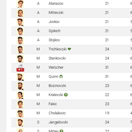
A
Atanasov
21
A
Mitrevski
21
A
Jovkov
21
A
Gjokich
21
A
Stojkov
21
M
Trichkovski
24
M
Stankovski
24
M
Welscher
31
✚ 7
M
Quinn
31
M
Bozinovski
23
M
Kralevski
22
M
Fakic
23
M
Cholakovic
19
S
Jangelovski
24
S
Mitrev
22