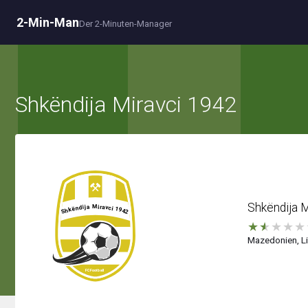
2-Min-Man
Der 2-Minuten-Manager
Shkëndija Miravci 1942
Shkëndija M
★
★
★
★
★
Mazedonien, Li