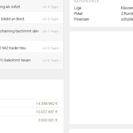
SAISONZIELE:
ing ab sofort.
vor 4 Tagen
Liga
Klassen
Pokal
2.Rund
 bleibt an Bord.
Finanzen
schulde
vor 4 Tagen
nstraining bestimmt den
vor 5 Tagen
 1942-Kader treu.
vor 6 Tagen
/31) bekommt neuen
vor 6 Tagen
14.348.982 €
10.057.697 €
3.600.001 €