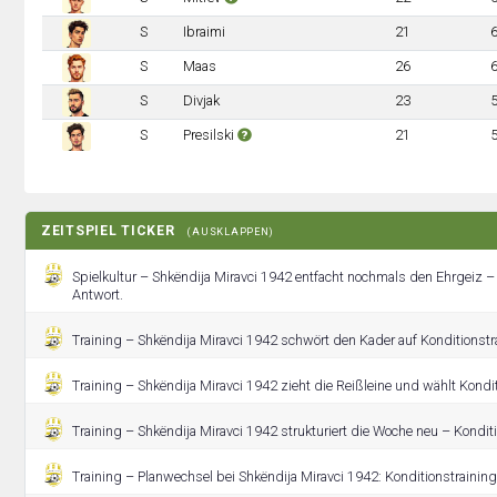
S
Ibraimi
21
S
Maas
26
S
Divjak
23
S
Presilski
21
ZEITSPIEL TICKER
(AUSKLAPPEN)
Spielkultur – Shkëndija Miravci 1942 entfacht nochmals den Ehrgeiz –
Antwort.
Training – Shkëndija Miravci 1942 schwört den Kader auf Konditionstra
Training – Shkëndija Miravci 1942 zieht die Reißleine und wählt Kondit
Training – Shkëndija Miravci 1942 strukturiert die Woche neu – Konditi
Training – Planwechsel bei Shkëndija Miravci 1942: Konditionstraining