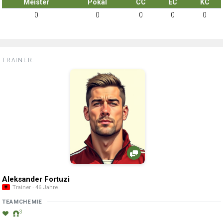
Meister
Pokal
CC
EC
KC
0
0
0
0
0
TRAINER:
Aleksander Fortuzi
Trainer · 46 Jahre
TEAMCHEMIE
3