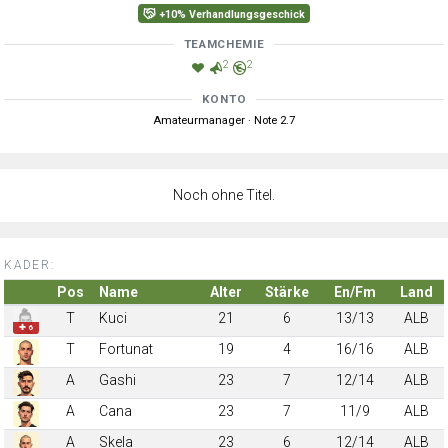
+10% Verhandlungsgeschick
TEAMCHEMIE
2
2
KONTO
Amateurmanager · Note 2.7
Noch ohne Titel.
KADER:
Pos
Name
Alter
Stärke
En/Fm
Land
T
Kuci
21
6
13/13
ALB
✚ 6
T
Fortunat
19
4
16/16
ALB
A
Gashi
23
7
12/14
ALB
A
Cana
23
7
11/9
ALB
A
Skela
23
6
12/14
ALB