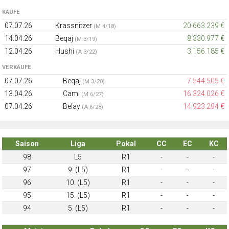
KÄUFE
07.07.26
Krassnitzer
20.663.239 €
(M 4/18)
14.04.26
Beqaj
8.330.977 €
(M 3/19)
12.04.26
Hushi
3.156.185 €
(A 3/22)
VERKÄUFE
07.07.26
Beqaj
7.544.505 €
(M 3/20)
13.04.26
Cami
16.324.026 €
(M 6/27)
07.04.26
Belay
14.923.294 €
(A 6/28)
Saison
Liga
Pokal
CC
EC
KC
98
L5
R1
-
-
-
97
9. (L5)
R1
-
-
-
96
10. (L5)
R1
-
-
-
95
15. (L5)
R1
-
-
-
94
5. (L5)
R1
-
-
-