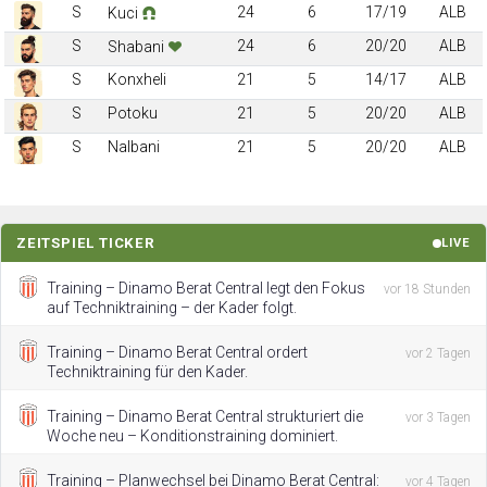
S
24
6
17/19
ALB
Kuci
S
24
6
20/20
ALB
Shabani
S
Konxheli
21
5
14/17
ALB
S
Potoku
21
5
20/20
ALB
S
Nalbani
21
5
20/20
ALB
ZEITSPIEL TICKER
LIVE
Training – Dinamo Berat Central legt den Fokus
vor 18 Stunden
auf Techniktraining – der Kader folgt.
Training – Dinamo Berat Central ordert
vor 2 Tagen
Techniktraining für den Kader.
Training – Dinamo Berat Central strukturiert die
vor 3 Tagen
Woche neu – Konditionstraining dominiert.
Training – Planwechsel bei Dinamo Berat Central:
vor 4 Tagen