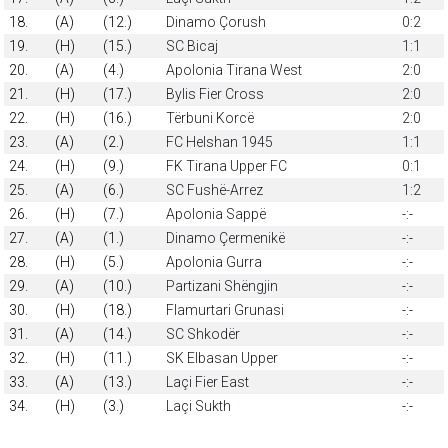
18.
(A)
(12.)
Dinamo Çorush
0:2
19.
(H)
(15.)
SC Bicaj
1:1
20.
(A)
(4.)
Apolonia Tirana West
2:0
21.
(H)
(17.)
Bylis Fier Cross
2:0
22.
(H)
(16.)
Tërbuni Korcë
2:0
23.
(A)
(2.)
FC Helshan 1945
1:1
24.
(H)
(9.)
FK Tirana Upper FC
0:1
25.
(A)
(6.)
SC Fushë-Arrez
1:2
26.
(H)
(7.)
Apolonia Sappë
-:-
27.
(A)
(1.)
Dinamo Çermenikë
-:-
28.
(H)
(5.)
Apolonia Gurra
-:-
29.
(A)
(10.)
Partizani Shëngjin
-:-
30.
(H)
(18.)
Flamurtari Grunasi
-:-
31.
(A)
(14.)
SC Shkodër
-:-
32.
(H)
(11.)
SK Elbasan Upper
-:-
33.
(A)
(13.)
Laçi Fier East
-:-
34.
(H)
(3.)
Laçi Sukth
-:-