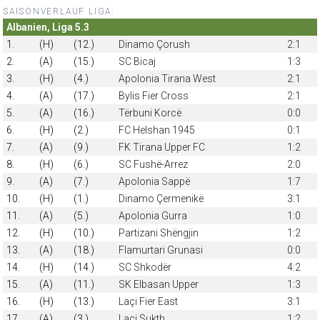
SAISONVERLAUF LIGA:
Albanien, Liga 5.3
1.
(H)
(12.)
Dinamo Çorush
2:1
2.
(A)
(15.)
SC Bicaj
1:3
3.
(H)
(4.)
Apolonia Tirana West
2:1
4.
(A)
(17.)
Bylis Fier Cross
2:1
5.
(A)
(16.)
Tërbuni Korcë
0:0
6.
(H)
(2.)
FC Helshan 1945
0:1
7.
(A)
(9.)
FK Tirana Upper FC
1:2
8.
(H)
(6.)
SC Fushë-Arrez
2:0
9.
(A)
(7.)
Apolonia Sappë
1:7
10.
(H)
(1.)
Dinamo Çermenikë
3:1
11.
(A)
(5.)
Apolonia Gurra
1:0
12.
(H)
(10.)
Partizani Shëngjin
1:2
13.
(A)
(18.)
Flamurtari Grunasi
0:0
14.
(H)
(14.)
SC Shkodër
4:2
15.
(A)
(11.)
SK Elbasan Upper
1:3
16.
(H)
(13.)
Laçi Fier East
3:1
17.
(A)
(3.)
Laçi Sukth
1:2