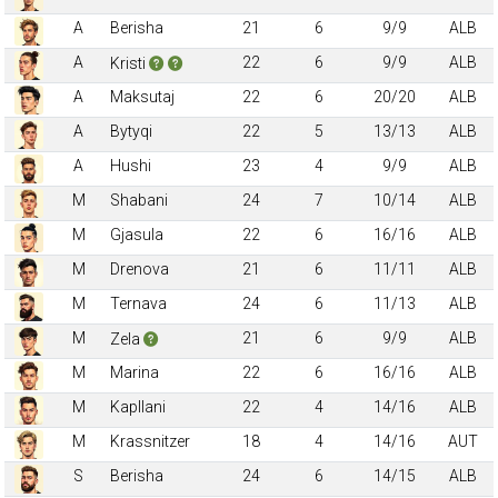
A
Berisha
21
6
9/9
ALB
A
22
6
9/9
ALB
Kristi
A
Maksutaj
22
6
20/20
ALB
A
Bytyqi
22
5
13/13
ALB
A
Hushi
23
4
9/9
ALB
M
Shabani
24
7
10/14
ALB
M
Gjasula
22
6
16/16
ALB
M
Drenova
21
6
11/11
ALB
M
Ternava
24
6
11/13
ALB
M
21
6
9/9
ALB
Zela
M
Marina
22
6
16/16
ALB
M
Kapllani
22
4
14/16
ALB
M
Krassnitzer
18
4
14/16
AUT
S
Berisha
24
6
14/15
ALB