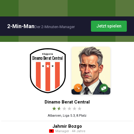
2-Min-Man
Jetzt spielen
Der 2-Minuten-Manager
↘
Dinamo Berat Central
★
★
★
★
★
★
Albanien, Liga 5.3, 8.Platz
Jahmir Bozgo
Manager · 44 Jahre