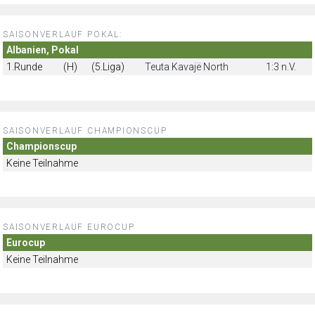
SAISONVERLAUF POKAL:
Albanien, Pokal
1.Runde
(H)
(5.Liga)
Teuta Kavajë North
1:3 n.V.
SAISONVERLAUF CHAMPIONSCUP
Championscup
Keine Teilnahme
SAISONVERLAUF EUROCUP
Eurocup
Keine Teilnahme