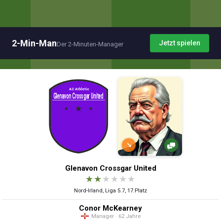
2-Min-Man
Jetzt spielen
Der 2-Minuten-Manager
↘
Glenavon Crossgar United
★
★
★
★
★
★
Nord-Irland, Liga 5.7, 17.Platz
Conor McKearney
Manager · 62 Jahre