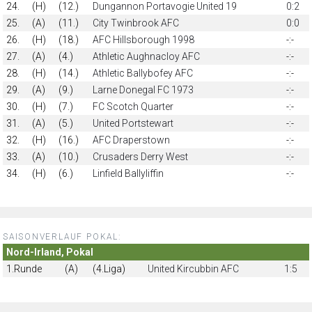
24.
(H)
(12.)
Dungannon Portavogie United 19
0:2
25.
(A)
(11.)
City Twinbrook AFC
0:0
26.
(H)
(18.)
AFC Hillsborough 1998
-:-
27.
(A)
(4.)
Athletic Aughnacloy AFC
-:-
28.
(H)
(14.)
Athletic Ballybofey AFC
-:-
29.
(A)
(9.)
Larne Donegal FC 1973
-:-
30.
(H)
(7.)
FC Scotch Quarter
-:-
31.
(A)
(5.)
United Portstewart
-:-
32.
(H)
(16.)
AFC Draperstown
-:-
33.
(A)
(10.)
Crusaders Derry West
-:-
34.
(H)
(6.)
Linfield Ballyliffin
-:-
SAISONVERLAUF POKAL:
Nord-Irland, Pokal
1.Runde
(A)
(4.Liga)
United Kircubbin AFC
1:5