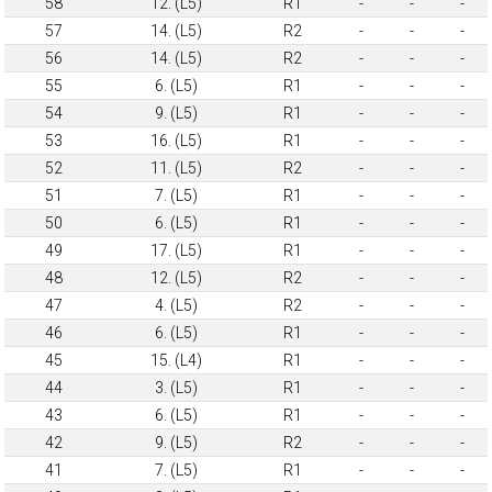
58
12. (L5)
R1
-
-
-
57
14. (L5)
R2
-
-
-
56
14. (L5)
R2
-
-
-
55
6. (L5)
R1
-
-
-
54
9. (L5)
R1
-
-
-
53
16. (L5)
R1
-
-
-
52
11. (L5)
R2
-
-
-
51
7. (L5)
R1
-
-
-
50
6. (L5)
R1
-
-
-
49
17. (L5)
R1
-
-
-
48
12. (L5)
R2
-
-
-
47
4. (L5)
R2
-
-
-
46
6. (L5)
R1
-
-
-
45
15. (L4)
R1
-
-
-
44
3. (L5)
R1
-
-
-
43
6. (L5)
R1
-
-
-
42
9. (L5)
R2
-
-
-
41
7. (L5)
R1
-
-
-