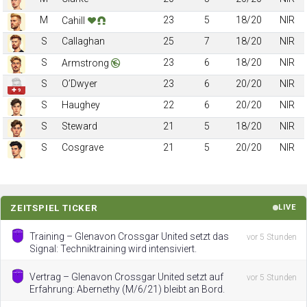
M
23
5
18/20
NIR
Cahill
S
Callaghan
25
7
18/20
NIR
S
23
6
18/20
NIR
Armstrong
S
O’Dwyer
23
6
20/20
NIR
✚ 9
S
Haughey
22
6
20/20
NIR
S
Steward
21
5
18/20
NIR
S
Cosgrave
21
5
20/20
NIR
ZEITSPIEL TICKER
LIVE
Training – Glenavon Crossgar United setzt das
vor 5 Stunden
Signal: Techniktraining wird intensiviert.
Vertrag – Glenavon Crossgar United setzt auf
vor 5 Stunden
Erfahrung: Abernethy (M/6/21) bleibt an Bord.