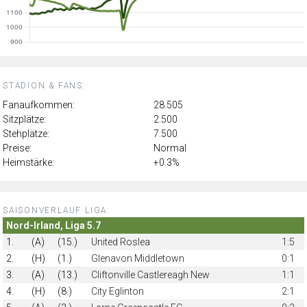
STADION & FANS:
Fanaufkommen:
28.505
Sitzplätze:
2.500
Stehplätze:
7.500
Preise:
Normal
Heimstärke:
+0.3%
SAISONVERLAUF LIGA:
Nord-Irland, Liga 5.7
1.
(A)
(15.)
United Roslea
1:5
2.
(H)
(1.)
Glenavon Middletown
0:1
3.
(A)
(13.)
Cliftonville Castlereagh New
1:1
4.
(H)
(8.)
City Eglinton
2:1