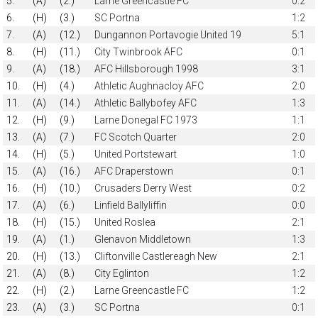
5.
(A)
(2.)
Larne Greencastle FC
0:2
6.
(H)
(3.)
SC Portna
1:2
7.
(A)
(12.)
Dungannon Portavogie United 19
5:1
8.
(H)
(11.)
City Twinbrook AFC
0:1
9.
(A)
(18.)
AFC Hillsborough 1998
3:1
10.
(H)
(4.)
Athletic Aughnacloy AFC
2:0
11.
(A)
(14.)
Athletic Ballybofey AFC
1:3
12.
(H)
(9.)
Larne Donegal FC 1973
1:1
13.
(A)
(7.)
FC Scotch Quarter
2:0
14.
(H)
(5.)
United Portstewart
1:0
15.
(A)
(16.)
AFC Draperstown
0:1
16.
(H)
(10.)
Crusaders Derry West
0:2
17.
(A)
(6.)
Linfield Ballyliffin
0:0
18.
(H)
(15.)
United Roslea
2:1
19.
(A)
(1.)
Glenavon Middletown
1:3
20.
(H)
(13.)
Cliftonville Castlereagh New
2:1
21.
(A)
(8.)
City Eglinton
1:2
22.
(H)
(2.)
Larne Greencastle FC
1:2
23.
(A)
(3.)
SC Portna
0:1