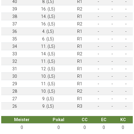
40
8. (L5)
R1
-
-
-
39
16. (L5)
R2
-
-
-
38
14. (L5)
R1
-
-
-
37
16. (L5)
R2
-
-
-
36
4. (L5)
R1
-
-
-
35
6. (L5)
R1
-
-
-
34
11. (L5)
R1
-
-
-
33
14. (L5)
R2
-
-
-
32
11. (L5)
R1
-
-
-
31
12. (L5)
R1
-
-
-
30
10. (L5)
R1
-
-
-
29
11. (L5)
R1
-
-
-
28
10. (L5)
R2
-
-
-
27
9. (L5)
R1
-
-
-
26
9. (L5)
R3
-
-
-
Meister
Pokal
CC
EC
KC
0
0
0
0
0