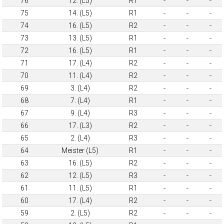
76
12. (L5)
R1
-
-
-
75
14. (L5)
R1
-
-
-
74
16. (L5)
R2
-
-
-
73
13. (L5)
R1
-
-
-
72
16. (L5)
R1
-
-
-
71
17. (L4)
R2
-
-
-
70
11. (L4)
R2
-
-
-
69
3. (L4)
R2
-
-
-
68
7. (L4)
R1
-
-
-
67
9. (L4)
R3
-
-
-
66
17. (L3)
R2
-
-
-
65
2. (L4)
R3
-
-
-
64
Meister (L5)
R1
-
-
-
63
16. (L5)
R2
-
-
-
62
12. (L5)
R3
-
-
-
61
11. (L5)
R1
-
-
-
60
17. (L4)
R2
-
-
-
59
2. (L5)
R2
-
-
-