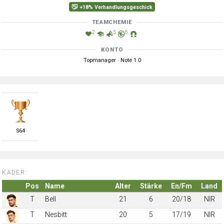
+18% Verhandlungsgeschick
TEAMCHEMIE
2
5
6
KONTO
Topmanager · Note 1.0
S
64
KADER:
Pos
Name
Alter
Stärke
En/Fm
Land
T
Bell
21
6
20/18
NIR
T
Nesbitt
20
5
17/19
NIR