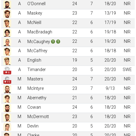
A
O’Donnell
24
7
18/20
NIR
A
Maskey
23
7
13/19
NIR
A
McNeill
22
6
17/19
NIR
A
MacBradagh
22
6
19/18
NIR
A
22
6
19/20
NIR
McCaughey
A
McCaffrey
22
6
18/18
NIR
A
English
19
5
20/20
NIR
A
Timander
20
5
20/20
SWE
✚ 2
M
Masters
24
7
20/20
NIR
✚ 11
M
McIntyre
23
7
9/13
NIR
M
Abernethy
21
6
18/20
NIR
M
Cowan
24
6
18/20
NIR
M
McDermott
23
6
18/20
NIR
M
Devlin
20
5
20/20
NIR
M
Clarke
20
5
20/20
NIR