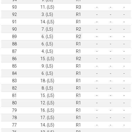
93
11. (L5)
R3
-
-
-
92
3. (L5)
R1
-
-
-
91
14. (L5)
R1
-
-
-
90
7. (L5)
R2
-
-
-
89
6. (L5)
R2
-
-
-
88
6. (L5)
R1
-
-
-
87
4. (L5)
R1
-
-
-
86
15. (L5)
R2
-
-
-
85
9. (L5)
R1
-
-
-
84
6. (L5)
R1
-
-
-
83
18. (L5)
R1
-
-
-
82
8. (L5)
R1
-
-
-
81
15. (L5)
R1
-
-
-
80
12. (L5)
R1
-
-
-
79
16. (L5)
R1
-
-
-
78
17. (L5)
R1
-
-
-
77
14. (L5)
R1
-
-
-