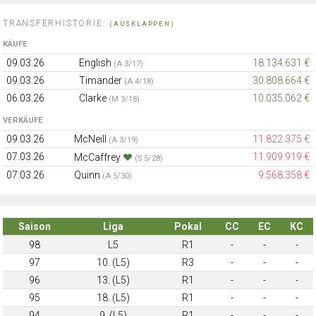
TRANSFERHISTORIE:
(AUSKLAPPEN)
KÄUFE
09.03.26
English
18.134.631 €
(A 3/17)
09.03.26
Timander
30.808.664 €
(A 4/18)
06.03.26
Clarke
10.035.062 €
(M 3/18)
VERKÄUFE
09.03.26
McNeill
11.822.375 €
(A 3/19)
07.03.26
11.909.919 €
McCaffrey
(S 5/28)
07.03.26
Quinn
9.568.358 €
(A 5/30)
Saison
Liga
Pokal
CC
EC
KC
98
L5
R1
-
-
-
97
10. (L5)
R3
-
-
-
96
13. (L5)
R1
-
-
-
95
18. (L5)
R1
-
-
-
94
9. (L5)
R1
-
-
-