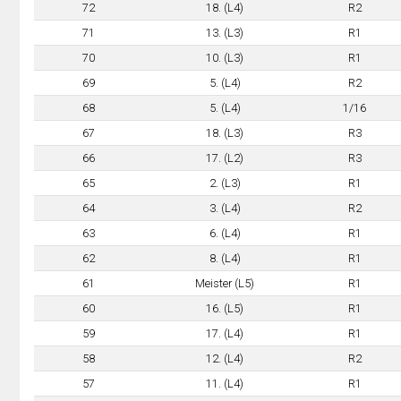
72
18. (L4)
R2
71
13. (L3)
R1
70
10. (L3)
R1
69
5. (L4)
R2
68
5. (L4)
1/16
67
18. (L3)
R3
66
17. (L2)
R3
65
2. (L3)
R1
64
3. (L4)
R2
63
6. (L4)
R1
62
8. (L4)
R1
61
Meister (L5)
R1
60
16. (L5)
R1
59
17. (L4)
R1
58
12. (L4)
R2
57
11. (L4)
R1