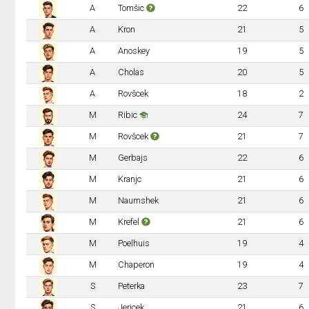
A
Tomšic
22
6
A
Kron
21
5
A
Anoskey
19
5
A
Cholas
20
5
A
Rovšcek
18
2
M
Ribic
24
7
M
Rovšcek
21
7
M
Gerbajs
22
6
M
Kranjc
21
6
M
Naumshek
21
6
M
Krefel
21
6
M
Poelhuis
19
4
M
Chaperon
19
4
S
Peterka
23
7
S
Jericek
21
6