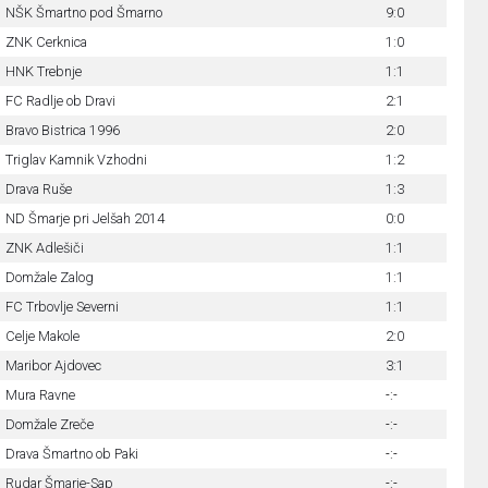
NŠK Šmartno pod Šmarno
9:0
ZNK Cerknica
1:0
HNK Trebnje
1:1
FC Radlje ob Dravi
2:1
Bravo Bistrica 1996
2:0
Triglav Kamnik Vzhodni
1:2
Drava Ruše
1:3
ND Šmarje pri Jelšah 2014
0:0
ZNK Adlešiči
1:1
Domžale Zalog
1:1
FC Trbovlje Severni
1:1
Celje Makole
2:0
Maribor Ajdovec
3:1
Mura Ravne
-:-
Domžale Zreče
-:-
Drava Šmartno ob Paki
-:-
Rudar Šmarje-Sap
-:-