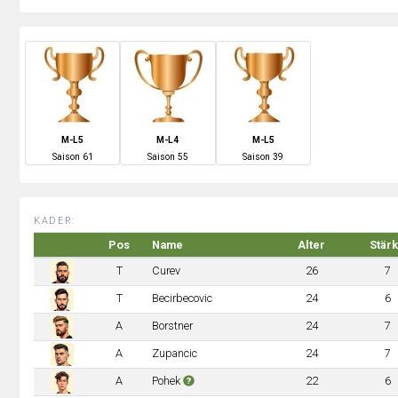
M-L5
M-L4
M-L5
S
aison
61
S
aison
55
S
aison
39
KADER:
Pos
Name
Alter
Stär
T
Curev
26
7
T
Becirbecovic
24
6
A
Borstner
24
7
A
Zupancic
24
7
A
Pohek
22
6