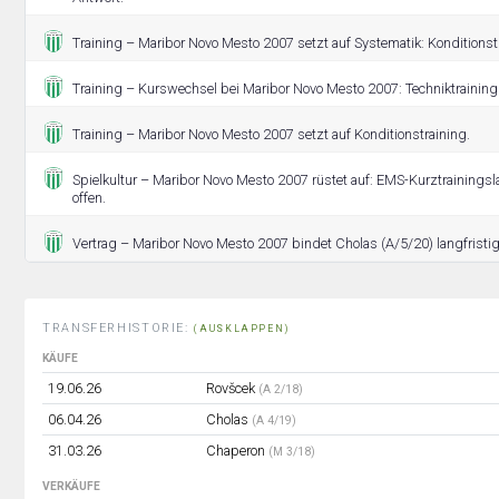
Training – Maribor Novo Mesto 2007 setzt auf Systematik: Konditionstr
Training – Kurswechsel bei Maribor Novo Mesto 2007: Techniktraining 
Training – Maribor Novo Mesto 2007 setzt auf Konditionstraining.
Spielkultur – Maribor Novo Mesto 2007 rüstet auf: EMS-Kurztrainingsla
offen.
Vertrag – Maribor Novo Mesto 2007 bindet Cholas (A/5/20) langfristig
TRANSFERHISTORIE:
(AUSKLAPPEN)
KÄUFE
19.06.26
Rovšcek
(A 2/18)
06.04.26
Cholas
(A 4/19)
31.03.26
Chaperon
(M 3/18)
VERKÄUFE