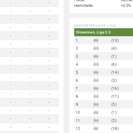
-
-
-
Heimstärke:
+0.3%
-
-
-
-
-
-
SAISONVERLAUF LIGA:
-
-
-
Slowenien, Liga 5.3
-
-
-
1.
(A)
(13.)
-
-
-
2.
(H)
(4.)
-
-
-
3.
(A)
(7.)
-
-
-
4.
(H)
(6.)
-
-
-
5.
(A)
(14.)
-
-
-
6.
(H)
(3.)
-
-
-
7.
(A)
(16.)
-
-
-
8.
(H)
(17.)
-
-
-
9.
(H)
(5.)
-
-
-
10.
(A)
(1.)
-
-
-
11.
(H)
(2.)
-
-
-
12.
(A)
(18.)