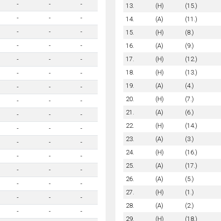
-
-
-
13.
(H)
(15.)
-
-
-
14.
(A)
(11.)
-
-
-
15.
(H)
(8.)
16.
(A)
(9.)
-
-
-
17.
(H)
(12.)
-
-
-
18.
(H)
(13.)
-
-
-
19.
(A)
(4.)
-
-
-
20.
(H)
(7.)
-
-
-
21.
(A)
(6.)
-
-
-
22.
(H)
(14.)
-
-
-
23.
(A)
(3.)
-
-
-
24.
(H)
(16.)
-
-
-
25.
(A)
(17.)
-
-
-
26.
(A)
(5.)
-
-
-
27.
(H)
(1.)
-
-
-
28.
(A)
(2.)
-
-
-
29.
(H)
(18.)