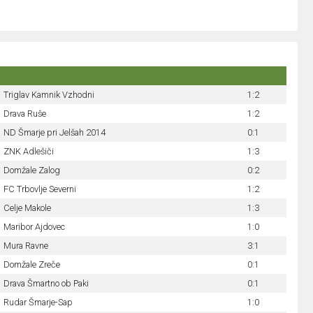
Triglav Kamnik Vzhodni
1:2
Drava Ruše
1:2
ND Šmarje pri Jelšah 2014
0:1
ZNK Adlešiči
1:3
Domžale Zalog
0:2
FC Trbovlje Severni
1:2
Celje Makole
1:3
Maribor Ajdovec
1:0
Mura Ravne
3:1
Domžale Zreče
0:1
Drava Šmartno ob Paki
0:1
Rudar Šmarje-Sap
1:0