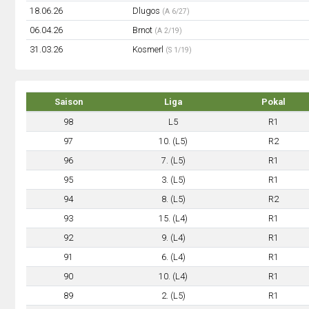
18.06.26
Dlugos
(A 6/27)
06.04.26
Brnot
(A 2/19)
31.03.26
Kosmerl
(S 1/19)
Saison
Liga
Pokal
98
L5
R1
97
10. (L5)
R2
96
7. (L5)
R1
95
3. (L5)
R1
94
8. (L5)
R2
93
15. (L4)
R1
92
9. (L4)
R1
91
6. (L4)
R1
90
10. (L4)
R1
89
2. (L5)
R1