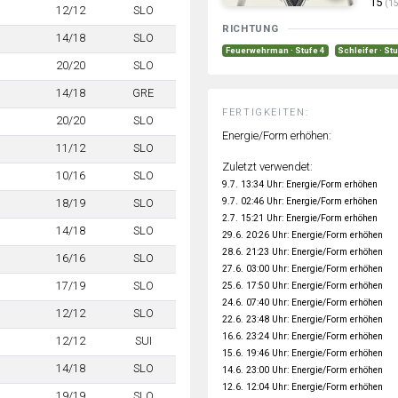
15
(15
12/12
SLO
RICHTUNG
14/18
SLO
Feuerwehrman · Stufe 4
Schleifer · St
20/20
SLO
14/18
GRE
FERTIGKEITEN:
20/20
SLO
Energie/Form erhöhen:
11/12
SLO
Zuletzt verwendet:
10/16
SLO
9.7. 13:34 Uhr: Energie/Form erhöhen
9.7. 02:46 Uhr: Energie/Form erhöhen
18/19
SLO
2.7. 15:21 Uhr: Energie/Form erhöhen
14/18
SLO
29.6. 20:26 Uhr: Energie/Form erhöhen
28.6. 21:23 Uhr: Energie/Form erhöhen
16/16
SLO
27.6. 03:00 Uhr: Energie/Form erhöhen
17/19
SLO
25.6. 17:50 Uhr: Energie/Form erhöhen
24.6. 07:40 Uhr: Energie/Form erhöhen
12/12
SLO
22.6. 23:48 Uhr: Energie/Form erhöhen
16.6. 23:24 Uhr: Energie/Form erhöhen
12/12
SUI
15.6. 19:46 Uhr: Energie/Form erhöhen
14/18
SLO
14.6. 23:00 Uhr: Energie/Form erhöhen
12.6. 12:04 Uhr: Energie/Form erhöhen
19/19
SLO