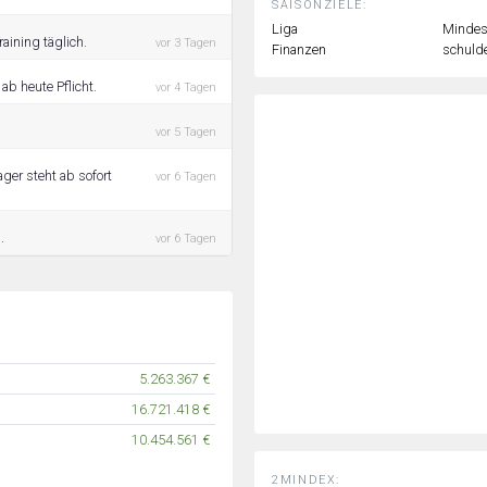
SAISONZIELE:
Liga
Mindest
aining täglich.
vor 3 Tagen
Finanzen
schulde
ab heute Pflicht.
vor 4 Tagen
vor 5 Tagen
ger steht ab sofort
vor 6 Tagen
.
vor 6 Tagen
5.263.367 €
16.721.418 €
10.454.561 €
2MINDEX: