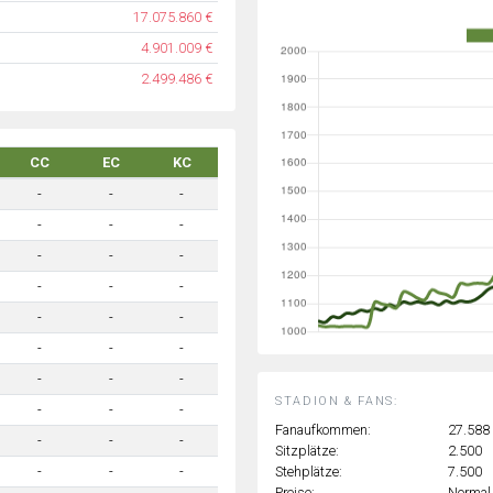
17.075.860 €
4.901.009 €
2.499.486 €
CC
EC
KC
-
-
-
-
-
-
-
-
-
-
-
-
-
-
-
-
-
-
-
-
-
STADION & FANS:
-
-
-
Fanaufkommen:
27.588
-
-
-
Sitzplätze:
2.500
Stehplätze:
7.500
-
-
-
Preise:
Normal