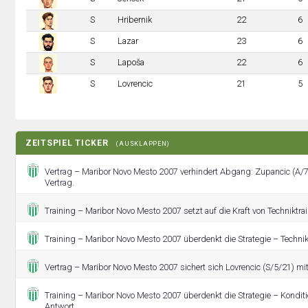
S
Hribernik
22
6
S
Lazar
23
6
S
Lapoša
22
6
S
Lovrencic
21
5
ZEITSPIEL TICKER
(AUSKLAPPEN)
Vertrag – Maribor Novo Mesto 2007 verhindert Abgang: Zupancic (A
Vertrag.
Training – Maribor Novo Mesto 2007 setzt auf die Kraft von Techniktrai
Training – Maribor Novo Mesto 2007 überdenkt die Strategie – Technikt
Vertrag – Maribor Novo Mesto 2007 sichert sich Lovrencic (S/5/21) mi
Training – Maribor Novo Mesto 2007 überdenkt die Strategie – Konditio
Antwort.