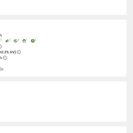
0%
5
4
4
1
4
+0.3% HV)
6%
Ss