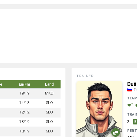
TRAINER:
Duš
ke
En/Fm
Land
Tr
19/19
MKD
TEA
14/18
SLO
2
12/12
SLO
TRAI
18/19
SLO
2
E
FERT
18/19
SLO