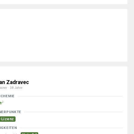
an Zadravec
ainer · 38 Jahre
MCHEMIE
2
NERPUNKTE
-Lizenz
IGKEITEN