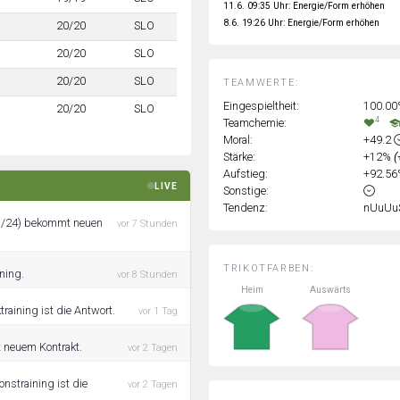
11.6. 09:35 Uhr: Energie/Form erhöhen
8.6. 19:26 Uhr: Energie/Form erhöhen
20/20
SLO
20/20
SLO
20/20
SLO
TEAMWERTE:
Eingespieltheit:
100.0
20/20
SLO
4
Teamchemie:
Moral:
+49.2
Stärke:
+12%
(
Aufstieg:
+92.5
LIVE
Sonstige:
Tendenz:
nUuUu
/7/24) bekommt neuen
vor 7 Stunden
TRIKOTFARBEN:
ning.
vor 8 Stunden
Heim
Auswärts
raining ist die Antwort.
vor 1 Tag
t neuem Kontrakt.
vor 2 Tagen
nstraining ist die
vor 2 Tagen