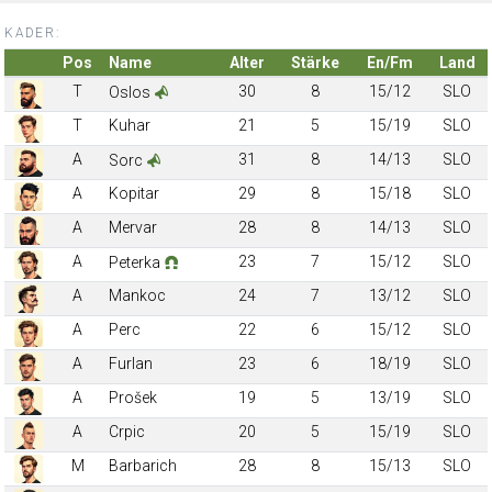
KADER:
Pos
Name
Alter
Stärke
En/Fm
Land
T
30
8
15/12
SLO
Oslos
T
Kuhar
21
5
15/19
SLO
A
31
8
14/13
SLO
Sorc
A
Kopitar
29
8
15/18
SLO
A
Mervar
28
8
14/13
SLO
A
23
7
15/12
SLO
Peterka
A
Mankoc
24
7
13/12
SLO
A
Perc
22
6
15/12
SLO
A
Furlan
23
6
18/19
SLO
A
Prošek
19
5
13/19
SLO
A
Crpic
20
5
15/19
SLO
M
Barbarich
28
8
15/13
SLO