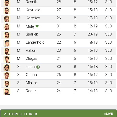
M
Resnik
28
8
15/12
SLO
M
Kavrecic
27
8
15/13
SLO
M
Korošec
26
8
17/13
SLO
M
31
8
18/19
SLO
Mulej
M
Šparlek
25
7
20/19
SLO
M
Langerholc
22
6
18/19
SLO
M
Rakun
23
6
15/19
SLO
M
Zlugas
21
5
15/19
SLO
S
30
8
15/18
SLO
Linasi
S
Osana
26
8
15/12
SLO
S
Mlakar
24
7
15/19
SLO
S
Radez
24
7
14/13
SLO
ZEITSPIEL TICKER
LIVE