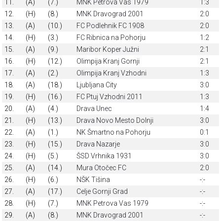
11.
(A)
(7.)
MNK Petrova Vas 1979
1:3
12.
(H)
(8.)
MNK Dravograd 2001
2:0
13.
(A)
(10.)
FC Podlehnik FC 1908
2:0
14.
(H)
(3.)
FC Ribnica na Pohorju
1:2
15.
(A)
(9.)
Maribor Koper Južni
2:1
16.
(H)
(12.)
Olimpija Kranj Gornji
2:1
17.
(A)
(2.)
Olimpija Kranj Vzhodni
1:3
18.
(A)
(18.)
Ljubljana City
3:0
19.
(H)
(16.)
FC Ptuj Vzhodni 2011
1:3
20.
(A)
(4.)
Drava Unec
1:4
21.
(H)
(13.)
Drava Novo Mesto Dolnji
3:0
22.
(A)
(1.)
NK Šmartno na Pohorju
0:1
23.
(H)
(15.)
Drava Nazarje
3:0
24.
(H)
(5.)
ŠSD Vrhnika 1931
3:0
25.
(A)
(14.)
Mura Otočec FC
2:0
26.
(H)
(6.)
NŠK Tišina
-:-
27.
(A)
(17.)
Celje Gornji Grad
-:-
28.
(H)
(7.)
MNK Petrova Vas 1979
-:-
29.
(A)
(8.)
MNK Dravograd 2001
-:-