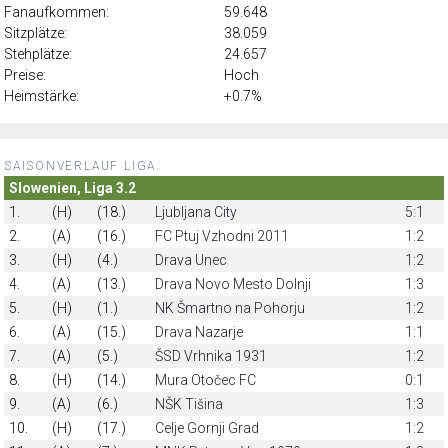
Fanaufkommen:
59.648
Sitzplätze:
38.059
Stehplätze:
24.657
Preise:
Hoch
Heimstärke:
+0.7%
SAISONVERLAUF LIGA:
Slowenien, Liga 3.2
1.
(H)
(18.)
Ljubljana City
5:1
2.
(A)
(16.)
FC Ptuj Vzhodni 2011
1:2
3.
(H)
(4.)
Drava Unec
1:2
4.
(A)
(13.)
Drava Novo Mesto Dolnji
1:3
5.
(H)
(1.)
NK Šmartno na Pohorju
1:2
6.
(A)
(15.)
Drava Nazarje
1:1
7.
(A)
(5.)
ŠSD Vrhnika 1931
1:2
8.
(H)
(14.)
Mura Otočec FC
0:1
9.
(A)
(6.)
NŠK Tišina
1:3
10.
(H)
(17.)
Celje Gornji Grad
1:2