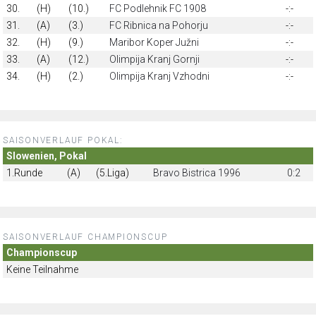
30.
(H)
(10.)
FC Podlehnik FC 1908
-:-
31.
(A)
(3.)
FC Ribnica na Pohorju
-:-
32.
(H)
(9.)
Maribor Koper Južni
-:-
33.
(A)
(12.)
Olimpija Kranj Gornji
-:-
34.
(H)
(2.)
Olimpija Kranj Vzhodni
-:-
SAISONVERLAUF POKAL:
Slowenien, Pokal
1.Runde
(A)
(5.Liga)
Bravo Bistrica 1996
0:2
SAISONVERLAUF CHAMPIONSCUP
Championscup
Keine Teilnahme