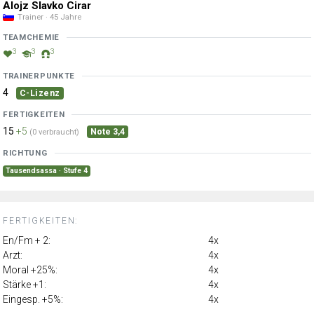
Alojz Slavko Cirar
Trainer · 45 Jahre
TEAMCHEMIE
3
3
3
TRAINERPUNKTE
4
C-Lizenz
FERTIGKEITEN
15
+5
Note 3,4
(0 verbraucht)
RICHTUNG
Tausendsassa · Stufe 4
FERTIGKEITEN:
En/Fm + 2:
4x
Arzt:
4x
Moral +25%:
4x
Stärke +1:
4x
Eingesp. +5%:
4x