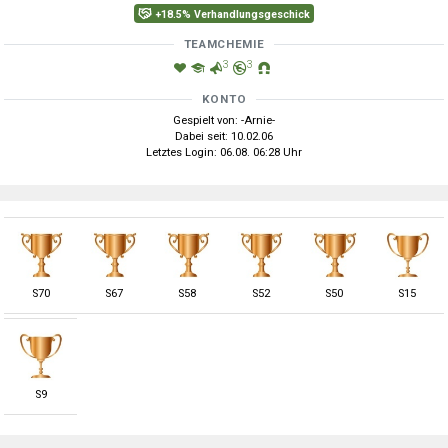
+18.5% Verhandlungsgeschick
TEAMCHEMIE
3
3
KONTO
Gespielt von: -Arnie-
Dabei seit: 10.02.06
Letztes Login: 06.08. 06:28 Uhr
S
70
S
67
S
58
S
52
S
50
S
15
S
9