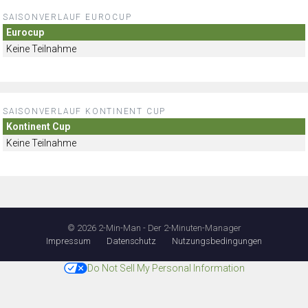
SAISONVERLAUF EUROCUP
Eurocup
Keine Teilnahme
SAISONVERLAUF KONTINENT CUP
Kontinent Cup
Keine Teilnahme
© 2026 2-Min-Man - Der 2-Minuten-Manager
Impressum
Datenschutz
Nutzungsbedingungen
Do Not Sell My Personal Information