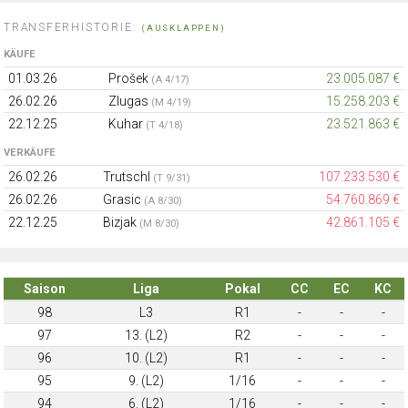
TRANSFERHISTORIE:
(AUSKLAPPEN)
KÄUFE
01.03.26
Prošek
23.005.087 €
(A 4/17)
26.02.26
Zlugas
15.258.203 €
(M 4/19)
22.12.25
Kuhar
23.521.863 €
(T 4/18)
VERKÄUFE
26.02.26
Trutschl
107.233.530 €
(T 9/31)
26.02.26
Grasic
54.760.869 €
(A 8/30)
22.12.25
Bizjak
42.861.105 €
(M 8/30)
Saison
Liga
Pokal
CC
EC
KC
98
L3
R1
-
-
-
97
13. (L2)
R2
-
-
-
96
10. (L2)
R1
-
-
-
95
9. (L2)
1/16
-
-
-
94
6. (L2)
1/16
-
-
-