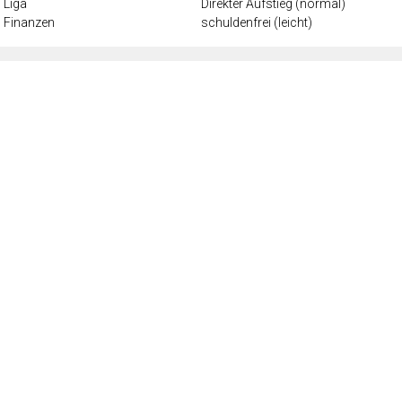
Liga
Direkter Aufstieg (normal)
Finanzen
schuldenfrei (leicht)