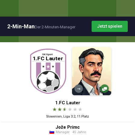
2-Min-Man
Jetzt spielen
Der 2-Minuten-Manager
→
1.FC Lauter
★
★
★
★
★
★
Slowenien, Liga 3.2, 11.Platz
Jože Primc
Manager · 45 Jahre