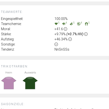
TEAMWERTE:
Eingespieltheit:
100.00%
5
4
5
4
5
Teamchemie:
Moral:
+41.6
Stärke:
+9.79%
(+0.7% HV)
Aufstieg:
+46.34%
Sonstige:
Tendenz:
NnSnSSs
TRIKOTFARBEN:
Heim
Auswärts
SAISONZIELE: