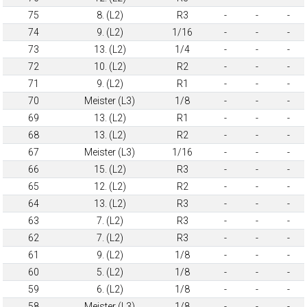
75
8. (L2)
R3
-
-
-
74
9. (L2)
1/16
-
-
-
73
13. (L2)
1/4
-
-
-
72
10. (L2)
R2
-
-
-
71
9. (L2)
R1
-
-
-
70
Meister (L3)
1/8
-
-
-
69
13. (L2)
R1
-
-
-
68
13. (L2)
R2
-
-
-
67
Meister (L3)
1/16
-
-
-
66
15. (L2)
R3
-
-
-
65
12. (L2)
R2
-
-
-
64
13. (L2)
R3
-
-
-
63
7. (L2)
R3
-
-
-
62
7. (L2)
R3
-
-
-
61
9. (L2)
1/8
-
-
-
60
5. (L2)
1/8
-
-
-
59
6. (L2)
1/8
-
-
-
58
Meister (L3)
1/8
-
-
-