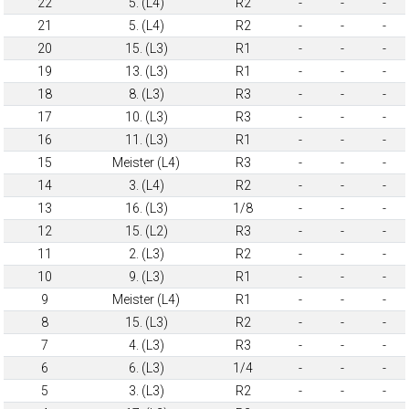
22
5. (L4)
R2
-
-
-
21
5. (L4)
R2
-
-
-
20
15. (L3)
R1
-
-
-
19
13. (L3)
R1
-
-
-
18
8. (L3)
R3
-
-
-
17
10. (L3)
R3
-
-
-
16
11. (L3)
R1
-
-
-
15
Meister (L4)
R3
-
-
-
14
3. (L4)
R2
-
-
-
13
16. (L3)
1/8
-
-
-
12
15. (L2)
R3
-
-
-
11
2. (L3)
R2
-
-
-
10
9. (L3)
R1
-
-
-
9
Meister (L4)
R1
-
-
-
8
15. (L3)
R2
-
-
-
7
4. (L3)
R3
-
-
-
6
6. (L3)
1/4
-
-
-
5
3. (L3)
R2
-
-
-