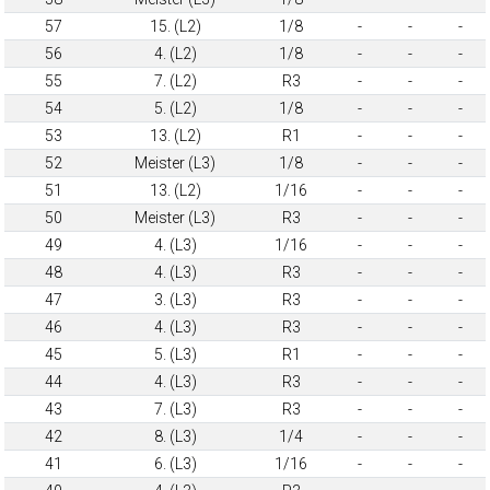
57
15. (L2)
1/8
-
-
-
56
4. (L2)
1/8
-
-
-
55
7. (L2)
R3
-
-
-
54
5. (L2)
1/8
-
-
-
53
13. (L2)
R1
-
-
-
52
Meister (L3)
1/8
-
-
-
51
13. (L2)
1/16
-
-
-
50
Meister (L3)
R3
-
-
-
49
4. (L3)
1/16
-
-
-
48
4. (L3)
R3
-
-
-
47
3. (L3)
R3
-
-
-
46
4. (L3)
R3
-
-
-
45
5. (L3)
R1
-
-
-
44
4. (L3)
R3
-
-
-
43
7. (L3)
R3
-
-
-
42
8. (L3)
1/4
-
-
-
41
6. (L3)
1/16
-
-
-