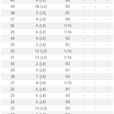
40
4. (L3)
R3
-
-
-
39
18. (L2)
R2
-
-
-
38
2. (L3)
R1
-
-
-
37
4. (L3)
R3
-
-
-
36
4. (L3)
1/16
-
-
-
35
6. (L3)
1/16
-
-
-
34
9. (L3)
R2
-
-
-
33
2. (L4)
R1
-
-
-
32
13. (L3)
1/16
-
-
-
31
12. (L3)
1/16
-
-
-
30
2. (L4)
R2
-
-
-
29
3. (L4)
R1
-
-
-
28
7. (L4)
R3
-
-
-
27
8. (L4)
1/16
-
-
-
26
6. (L4)
R1
-
-
-
25
5. (L4)
R3
-
-
-
24
5. (L4)
R3
-
-
-
23
14. (L3)
R2
-
-
-