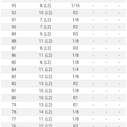
93
8. (L2)
1/16
-
-
-
92
10. (L2)
R2
-
-
-
91
7. (L2)
1/8
-
-
-
90
7. (L2)
R2
-
-
-
89
9. (L2)
R3
-
-
-
88
11. (L2)
1/8
-
-
-
87
8. (L2)
R3
-
-
-
86
11. (L2)
1/8
-
-
-
85
8. (L2)
1/8
-
-
-
84
11. (L2)
1/4
-
-
-
83
12. (L2)
1/8
-
-
-
82
13. (L2)
R2
-
-
-
81
10. (L2)
1/8
-
-
-
80
10. (L2)
R1
-
-
-
79
13. (L2)
R1
-
-
-
78
14. (L2)
1/8
-
-
-
77
11. (L2)
1/8
-
-
-
76
12. (L2)
R3
-
-
-