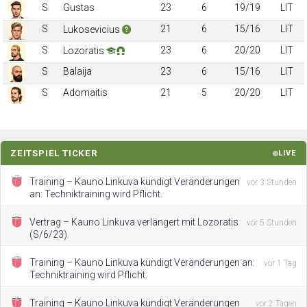
S
Gustas
23
6
19/19
LIT
S
21
6
15/16
LIT
Lukosevicius
S
23
6
20/20
LIT
Lozoratis
S
Balaija
23
6
15/16
LIT
S
Adomaitis
21
5
20/20
LIT
ZEITSPIEL TICKER
LIVE
Training – Kauno Linkuva kündigt Veränderungen
vor 3 Stunden
an: Techniktraining wird Pflicht.
Vertrag – Kauno Linkuva verlängert mit Lozoratis
vor 5 Stunden
(S/6/23).
Training – Kauno Linkuva kündigt Veränderungen an:
vor 1 Tag
Techniktraining wird Pflicht.
Training – Kauno Linkuva kündigt Veränderungen
vor 2 Tagen