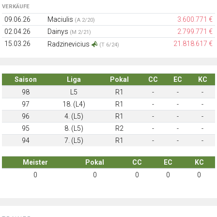
VERKÄUFE
09.06.26
Maciulis
3.600.771 €
(A 2/20)
02.04.26
Dainys
2.799.771 €
(M 2/21)
15.03.26
21.818.617 €
Radzinevicius
(T 6/24)
Saison
Liga
Pokal
CC
EC
KC
98
L5
R1
-
-
-
97
18. (L4)
R1
-
-
-
96
4. (L5)
R1
-
-
-
95
8. (L5)
R2
-
-
-
94
7. (L5)
R1
-
-
-
Meister
Pokal
CC
EC
KC
0
0
0
0
0