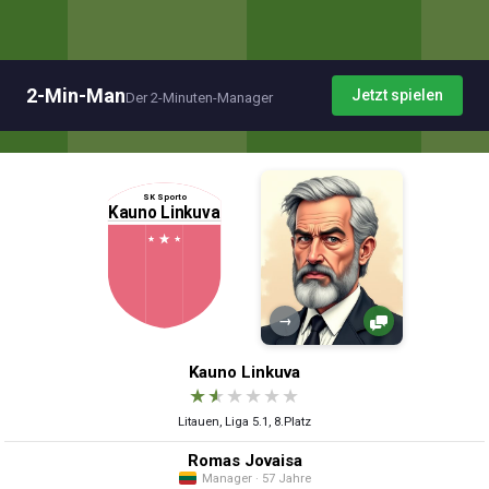
2-Min-Man
Jetzt spielen
Der 2-Minuten-Manager
→
Kauno Linkuva
★
★
★
★
★
★
Litauen, Liga 5.1, 8.Platz
Romas Jovaisa
Manager · 57 Jahre