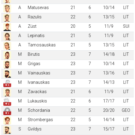
A
Matusevas
21
6
10/14
LIT
A
Razulis
22
6
13/15
LIT
A
Züst
20
5
11/9
SUI
A
Lepinatis
21
5
11/9
LIT
A
Tamosauskas
21
5
13/15
LIT
M
Birutis
23
7
14/18
LIT
M
Grigas
23
7
10/14
LIT
M
Vainauskas
23
7
13/16
LIT
M
Ivanauskas
23
7
14/13
LIT
✚ 5
M
Zavackas
21
6
11/9
LIT
M
Lukauskis
22
6
17/17
LIT
✚ 2
M
Schordania
22
5
20/20
GEO
✚ 1
M
Strombergas
22
5
14/14
LIT
S
Gvildys
23
7
15/17
LIT