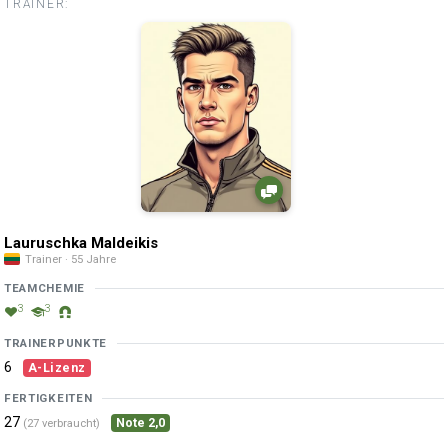
TRAINER:
Lauruschka Maldeikis
Trainer · 55 Jahre
TEAMCHEMIE
3
3
TRAINERPUNKTE
6
A-Lizenz
FERTIGKEITEN
27
Note 2,0
(27 verbraucht)