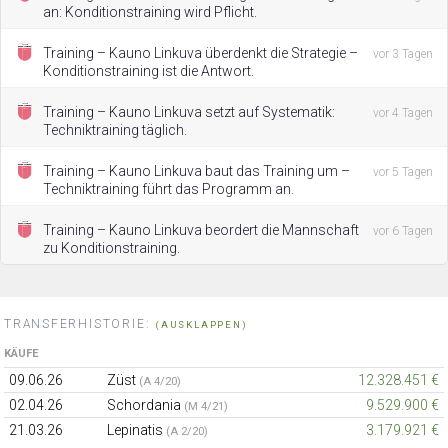
an: Konditionstraining wird Pflicht.
Training – Kauno Linkuva überdenkt die Strategie –
vor 3 Tagen
Konditionstraining ist die Antwort.
Training – Kauno Linkuva setzt auf Systematik:
vor 4 Tagen
Techniktraining täglich.
Training – Kauno Linkuva baut das Training um –
vor 5 Tagen
Techniktraining führt das Programm an.
Training – Kauno Linkuva beordert die Mannschaft
vor 6 Tagen
zu Konditionstraining.
TRANSFERHISTORIE:
(AUSKLAPPEN)
KÄUFE
09.06.26
Züst
12.328.451 €
(A 4/20)
02.04.26
Schordania
9.529.900 €
(M 4/21)
21.03.26
Lepinatis
3.179.921 €
(A 2/20)