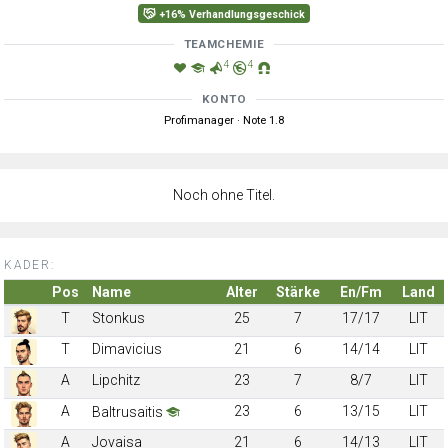
+16% Verhandlungsgeschick
TEAMCHEMIE
4
4
KONTO
Profimanager · Note 1.8
Noch ohne Titel.
KADER:
Pos
Name
Alter
Stärke
En/Fm
Land
T
Stonkus
25
7
17/17
LIT
T
Dimavicius
21
6
14/14
LIT
A
Lipchitz
23
7
8/7
LIT
A
23
6
13/15
LIT
Baltrusaitis
A
Jovaisa
21
6
14/13
LIT