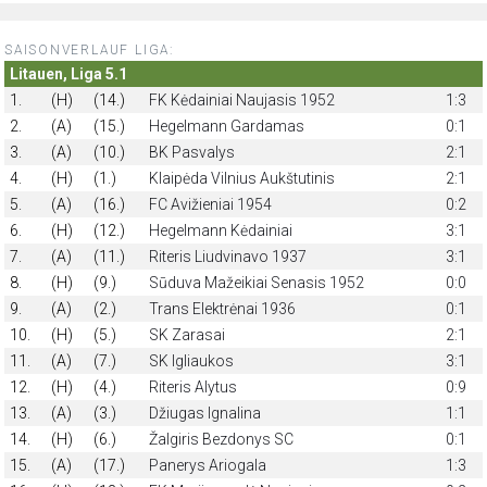
SAISONVERLAUF LIGA:
Litauen, Liga 5.1
1.
(H)
(14.)
FK Kėdainiai Naujasis 1952
1:3
2.
(A)
(15.)
Hegelmann Gardamas
0:1
3.
(A)
(10.)
BK Pasvalys
2:1
4.
(H)
(1.)
Klaipėda Vilnius Aukštutinis
2:1
5.
(A)
(16.)
FC Avižieniai 1954
0:2
6.
(H)
(12.)
Hegelmann Kėdainiai
3:1
7.
(A)
(11.)
Riteris Liudvinavo 1937
3:1
8.
(H)
(9.)
Sūduva Mažeikiai Senasis 1952
0:0
9.
(A)
(2.)
Trans Elektrėnai 1936
0:1
10.
(H)
(5.)
SK Zarasai
2:1
11.
(A)
(7.)
SK Igliaukos
3:1
12.
(H)
(4.)
Riteris Alytus
0:9
13.
(A)
(3.)
Džiugas Ignalina
1:1
14.
(H)
(6.)
Žalgiris Bezdonys SC
0:1
15.
(A)
(17.)
Panerys Ariogala
1:3