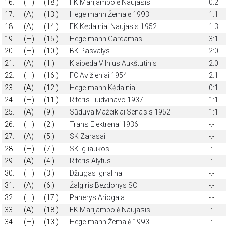
16.
(H)
(18.)
FK Marijampolė Naujasis
0:2
17.
(A)
(13.)
Hegelmann Žemalė 1993
1:1
18.
(A)
(14.)
FK Kėdainiai Naujasis 1952
1:3
19.
(H)
(15.)
Hegelmann Gardamas
3:1
20.
(H)
(10.)
BK Pasvalys
2:0
21.
(A)
(1.)
Klaipėda Vilnius Aukštutinis
2:0
22.
(H)
(16.)
FC Avižieniai 1954
2:1
23.
(A)
(12.)
Hegelmann Kėdainiai
0:1
24.
(H)
(11.)
Riteris Liudvinavo 1937
1:1
25.
(A)
(9.)
Sūduva Mažeikiai Senasis 1952
1:1
26.
(H)
(2.)
Trans Elektrėnai 1936
-:-
27.
(A)
(5.)
SK Zarasai
-:-
28.
(H)
(7.)
SK Igliaukos
-:-
29.
(A)
(4.)
Riteris Alytus
-:-
30.
(H)
(3.)
Džiugas Ignalina
-:-
31.
(A)
(6.)
Žalgiris Bezdonys SC
-:-
32.
(H)
(17.)
Panerys Ariogala
-:-
33.
(A)
(18.)
FK Marijampolė Naujasis
-:-
34.
(H)
(13.)
Hegelmann Žemalė 1993
-:-