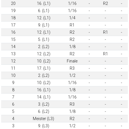
20
16. (L1)
1/16
-
R2
-
19
6. (L1)
1/16
-
-
-
18
12. (L1)
1/4
-
-
-
17
9. (L1)
R1
-
-
-
16
12. (L1)
R2
-
R1
-
15
5. (L1)
R2
-
-
-
14
2. (L2)
1/8
-
-
-
13
12. (L2)
R2
-
R1
-
12
10. (L2)
Finale
-
-
-
11
17. (L1)
R3
-
-
-
10
2. (L2)
1/2
-
-
-
9
10. (L2)
1/16
-
-
-
8
16. (L1)
1/8
-
-
-
7
14. (L1)
1/16
-
-
-
6
3. (L2)
R3
-
-
-
5
6. (L2)
1/8
-
-
-
4
Meister (L3)
R2
-
-
-
3
9. (L3)
1/2
-
-
-