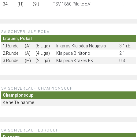
34.
(H)
(9.)
TSV 1860 Pilaite e.V
-:-
SAISONVERLAUF POKAL:
Litauen, Pokal
1.Runde
(A)
(5.Liga)
Inkaras Klaipėda Naujasis
3:1 i.E.
2.Runde
(A)
(4.Liga)
Klaipėda Birštono
2:1
3.Runde
(H)
(2.Liga)
Klaipėda Krakės FK
0:3
SAISONVERLAUF CHAMPIONSCUP
Championscup
Keine Teilnahme
SAISONVERLAUF EUROCUP
Eurocup