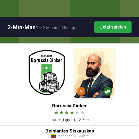
2-Min-Man
Jetzt spielen
Der 2-Minuten-Manager
↘
Borussia Dinker
★
★
★
★
★
★
Litauen, Liga 1.1, 12.Platz
Deimantas Siskauskas
Manager · 45 Jahre