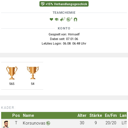
+15% Verhandlungsgeschick
TEAMCHEMIE
3
4
KONTO
Gespielt von: Himself
Dabei seit: 07.01.06
Letztes Login: 06.08. 06:48 Uhr
S
65
S
4
KADER:
Pos
Name
Alter
Stärke
En/Fm
Lan
T
30
9
20/20
LIT
Korsunovas