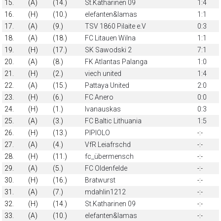
15.
(A)
(14.)
St.Katharinen 09
1:4
16.
(H)
(10.)
elefanten&lamas
1:1
17.
(A)
(9.)
TSV 1860 Pilaite e.V
0:3
18.
(A)
(18.)
FC Litauen Wilna
1:1
19.
(H)
(17.)
SK Sawodski 2
7:1
20.
(A)
(8.)
FK Atlantas Palanga
1:0
21.
(H)
(2.)
viech united
1:4
22.
(A)
(15.)
Pattaya United
2:0
23.
(H)
(6.)
FC Anero
0:0
24.
(H)
(1.)
Ivanauskas
0:3
25.
(A)
(3.)
FC Baltic Lithuania
1:5
26.
(H)
(13.)
PIPIOLO
-:-
27.
(A)
(4.)
VfR Leiafrschd
-:-
28.
(H)
(11.)
fc_übermensch
-:-
29.
(A)
(5.)
FC Oldenfelde
-:-
30.
(H)
(16.)
Bratwurst
-:-
31.
(A)
(7.)
mdahlin1212
-:-
32.
(H)
(14.)
St.Katharinen 09
-:-
33.
(A)
(10.)
elefanten&lamas
-:-