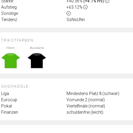
Stärke:
+40.36%
(+4.1% HV)
Aufstieg:
+63.12%
Sonstige:
Tendenz:
SsNsUNn
TRIKOTFARBEN:
Heim
Auswärts
SAISONZIELE:
Liga
Mindestens Platz 8 (schwer)
Eurocup
Vorrunde 2 (normal)
Pokal
Viertelfinale (normal)
Finanzen
schuldenfrei (leicht)