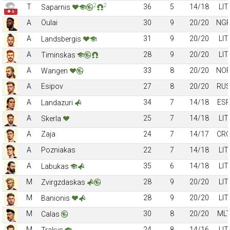
2
2
T
36
5
14/18
LIT
Saparnis
✚ 3
A
Oulai
30
9
20/20
NG
A
31
9
20/20
LIT
Landsbergis
A
28
9
20/20
LIT
Timinskas
A
33
8
20/20
NO
Wangen
A
Esipov
27
8
20/20
RU
A
34
7
14/18
ES
Landazuri
A
25
7
14/18
LIT
Skerla
A
Zaja
24
7
14/17
CR
A
Pozniakas
22
7
14/18
LIT
A
35
6
14/18
LIT
Labukas
M
28
9
20/20
LIT
Zvirgzdaskas
M
28
9
20/20
LIT
Banionis
M
30
8
20/20
ML
Calas
M
24
8
14/16
LIT
Trakys