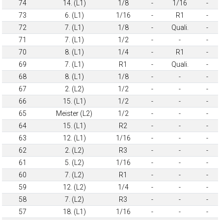
74
14. (L1)
1/8
-
1/16
-
73
6. (L1)
1/16
-
R1
-
72
7. (L1)
1/8
-
Quali.
-
71
7. (L1)
1/2
-
-
-
70
8. (L1)
1/4
-
R1
-
69
7. (L1)
R1
-
Quali.
-
68
8. (L1)
1/8
-
-
-
67
2. (L2)
1/2
-
-
-
66
15. (L1)
1/2
-
-
-
65
Meister (L2)
1/2
-
-
-
64
15. (L1)
R2
-
-
-
63
12. (L1)
1/16
-
-
-
62
2. (L2)
R3
-
-
-
61
5. (L2)
1/16
-
-
-
60
7. (L2)
R1
-
-
-
59
12. (L2)
1/4
-
-
-
58
7. (L2)
R3
-
-
-
57
18. (L1)
1/16
-
-
-