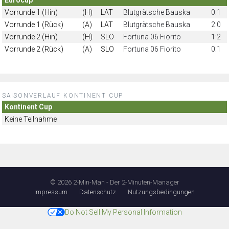
Vorrunde 1 (Hin)
(H)
LAT
Blutgrätsche Bauska
0:1
Vorrunde 1 (Rück)
(A)
LAT
Blutgrätsche Bauska
2:0
Vorrunde 2 (Hin)
(H)
SLO
Fortuna 06 Fiorito
1:2
Vorrunde 2 (Rück)
(A)
SLO
Fortuna 06 Fiorito
0:1
SAISONVERLAUF KONTINENT CUP
Kontinent Cup
Keine Teilnahme
© 2026 2-Min-Man - Der 2-Minuten-Manager
Impressum
Datenschutz
Nutzungsbedingungen
Do Not Sell My Personal Information