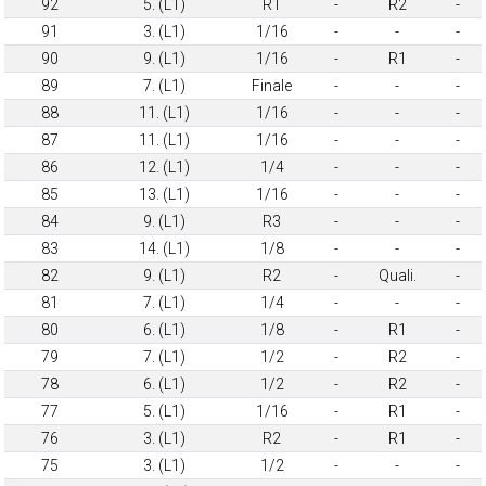
92
5. (L1)
R1
-
R2
-
91
3. (L1)
1/16
-
-
-
90
9. (L1)
1/16
-
R1
-
89
7. (L1)
Finale
-
-
-
88
11. (L1)
1/16
-
-
-
87
11. (L1)
1/16
-
-
-
86
12. (L1)
1/4
-
-
-
85
13. (L1)
1/16
-
-
-
84
9. (L1)
R3
-
-
-
83
14. (L1)
1/8
-
-
-
82
9. (L1)
R2
-
Quali.
-
81
7. (L1)
1/4
-
-
-
80
6. (L1)
1/8
-
R1
-
79
7. (L1)
1/2
-
R2
-
78
6. (L1)
1/2
-
R2
-
77
5. (L1)
1/16
-
R1
-
76
3. (L1)
R2
-
R1
-
75
3. (L1)
1/2
-
-
-