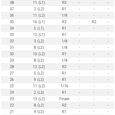
38
11. (L1)
R3
-
-
-
37
2. (L2)
R1
-
-
-
36
11. (L2)
1/8
-
-
-
35
16. (L1)
R2
-
R2
-
34
5. (L1)
R1
-
-
-
33
12. (L1)
R1
-
-
-
32
3. (L2)
1/8
-
-
-
31
8. (L2)
1/8
-
-
-
30
10. (L2)
R1
-
-
-
29
8. (L2)
1/8
-
-
-
28
12. (L2)
R2
-
-
-
27
5. (L2)
R1
-
-
-
26
9. (L2)
R1
-
-
-
25
11. (L2)
1/16
-
-
-
24
2. (L3)
R1
-
-
-
23
13. (L2)
Finale
-
-
-
22
8. (L2)
R2
-
-
-
21
4. (L2)
R1
-
-
-