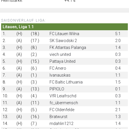
Heimstärke:
+4.1%
SAISONVERLAUF LIGA:
Litauen, Liga 1.1
1.
(H)
(18.)
FC Litauen Wilna
5:1
2.
(A)
(17.)
SK Sawodski 2
2:0
3.
(H)
(8.)
FK Atlantas Palanga
1:4
4.
(A)
(2.)
viech united
0:3
5.
(H)
(15.)
Pattaya United
0:3
6.
(A)
(6.)
FC Anero
0:4
7.
(A)
(1.)
Ivanauskas
1:1
8.
(H)
(3.)
FC Baltic Lithuania
1:5
9.
(A)
(13.)
PIPIOLO
0:1
10.
(H)
(4.)
VfR Leiafrschd
0:3
11.
(A)
(11.)
fc_übermensch
1:1
12.
(H)
(5.)
FC Oldenfelde
2:1
13.
(A)
(16.)
Bratwurst
1:3
14.
(H)
(7.)
mdahlin1212
1:4