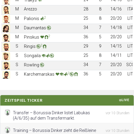
M
Arezzo
28
8
14/16
ITA
2
M
25
8
20/20
LIT
Palionis
M
34
7
14/18
LIT
Daumantas
2
M
36
5
20/20
LIT
Pinskus
2
S
29
9
14/15
LIT
Ringis
S
25
8
14/11
LIT
Songaila
S
34
7
20/20
SC
Rowling
2
S
36
5
20/20
LIT
Karchemarskas
ZEITSPIEL TICKER
LIVE
Transfer – Borussia Dinker listet Labukas
vor 10 Stunden
(A/6/35) auf dem Transfermarkt.
Training – Borussia Dinker zieht die Reißleine
vor 10 Stunden