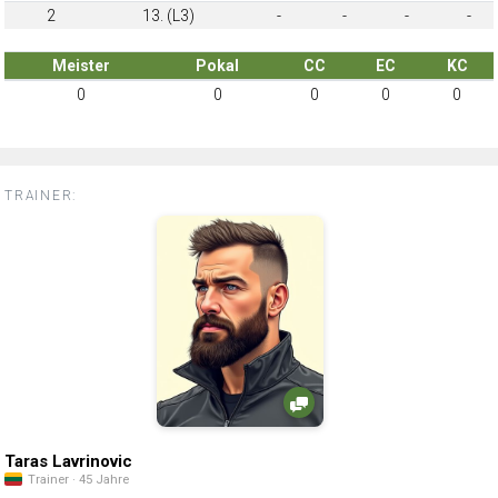
2
13. (L3)
-
-
-
-
Meister
Pokal
CC
EC
KC
0
0
0
0
0
TRAINER:
Taras Lavrinovic
Trainer · 45 Jahre