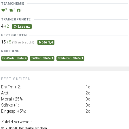
TEAMCHEMIE
3
3
3
TRAINERPUNKTE
4
+2
C-Lizenz
FERTIGKEITEN
15
+5
Note 3,4
(15 verbraucht)
RICHTUNG
Ex-Profi · Stufe 4
Tüftler · Stufe 1
Schleifer · Stufe 1
FERTIGKEITEN:
En/Fm + 2:
1x
Arzt:
2x
Moral +25%:
0x
Stärke +1:
0x
Eingesp. +5%:
2x
Zuletzt verwendet:
31.7. 06:50 Uhr: Stärke erhöhen