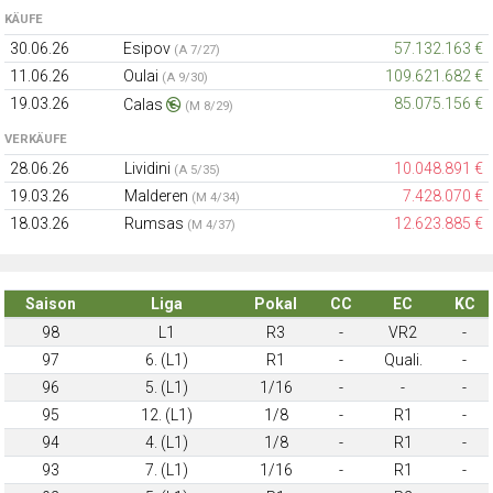
KÄUFE
30.06.26
Esipov
57.132.163 €
(A 7/27)
11.06.26
Oulai
109.621.682 €
(A 9/30)
19.03.26
85.075.156 €
Calas
(M 8/29)
VERKÄUFE
28.06.26
Lividini
10.048.891 €
(A 5/35)
19.03.26
Malderen
7.428.070 €
(M 4/34)
18.03.26
Rumsas
12.623.885 €
(M 4/37)
Saison
Liga
Pokal
CC
EC
KC
98
L1
R3
-
VR2
-
97
6. (L1)
R1
-
Quali.
-
96
5. (L1)
1/16
-
-
-
95
12. (L1)
1/8
-
R1
-
94
4. (L1)
1/8
-
R1
-
93
7. (L1)
1/16
-
R1
-