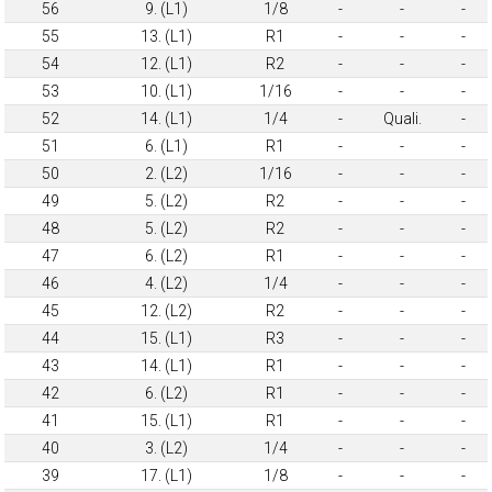
56
9. (L1)
1/8
-
-
-
55
13. (L1)
R1
-
-
-
54
12. (L1)
R2
-
-
-
53
10. (L1)
1/16
-
-
-
52
14. (L1)
1/4
-
Quali.
-
51
6. (L1)
R1
-
-
-
50
2. (L2)
1/16
-
-
-
49
5. (L2)
R2
-
-
-
48
5. (L2)
R2
-
-
-
47
6. (L2)
R1
-
-
-
46
4. (L2)
1/4
-
-
-
45
12. (L2)
R2
-
-
-
44
15. (L1)
R3
-
-
-
43
14. (L1)
R1
-
-
-
42
6. (L2)
R1
-
-
-
41
15. (L1)
R1
-
-
-
40
3. (L2)
1/4
-
-
-
39
17. (L1)
1/8
-
-
-