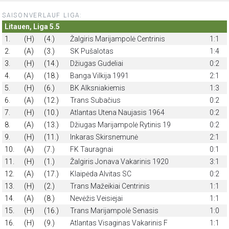
SAISONVERLAUF LIGA:
Litauen, Liga 5.5
1.
(H)
(4.)
Žalgiris Marijampolė Centrinis
1:1
2.
(A)
(3.)
SK Pušalotas
1:4
3.
(H)
(14.)
Džiugas Gudeliai
0:2
4.
(A)
(18.)
Banga Vilkija 1991
2:1
5.
(H)
(6.)
BK Alksniakiemis
1:3
6.
(A)
(12.)
Trans Subačius
0:2
7.
(H)
(10.)
Atlantas Utena Naujasis 1964
0:2
8.
(A)
(13.)
Džiugas Marijampolė Rytinis 19
0:2
9.
(H)
(11.)
Inkaras Skirsnemunė
2:1
10.
(A)
(7.)
FK Tauragnai
0:1
11.
(H)
(1.)
Žalgiris Jonava Vakarinis 1920
3:1
12.
(A)
(17.)
Klaipėda Alvitas SC
0:2
13.
(H)
(2.)
Trans Mažeikiai Centrinis
1:1
14.
(A)
(8.)
Nevėžis Veisiejai
1:1
15.
(H)
(16.)
Trans Marijampolė Senasis
1:0
16.
(H)
(9.)
Atlantas Visaginas Vakarinis F
1:1