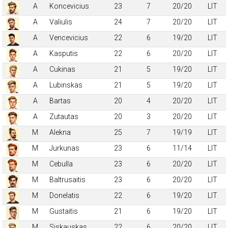
A
Koncevicius
23
7
20/20
LIT
A
Valiulis
24
7
20/20
LIT
A
Vencevicius
22
6
19/20
LIT
A
Kasputis
22
6
20/20
LIT
A
Cukinas
21
5
19/20
LIT
A
Lubinskas
21
5
19/20
LIT
A
Bartas
20
4
20/20
LIT
A
Zutautas
20
3
20/20
LIT
M
Alekna
25
7
19/19
LIT
M
Jurkunas
23
6
11/14
LIT
M
Cebulla
23
6
20/20
LIT
M
Baltrusaitis
23
6
20/20
LIT
M
Donelatis
22
6
19/20
LIT
M
Gustaitis
21
6
19/20
LIT
M
Siskauskas
22
6
20/20
LIT