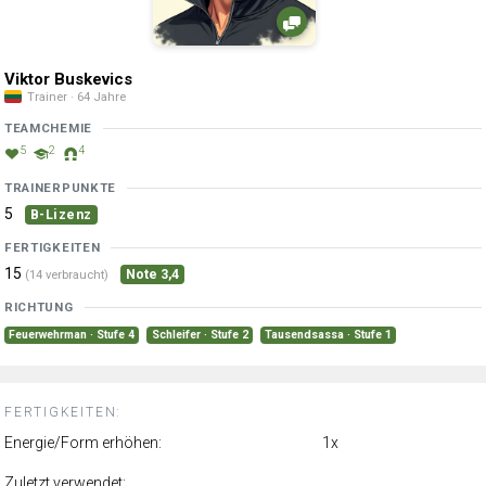
Viktor Buskevics
Trainer · 64 Jahre
TEAMCHEMIE
5
2
4
TRAINERPUNKTE
5
B-Lizenz
FERTIGKEITEN
15
Note 3,4
(14 verbraucht)
RICHTUNG
Feuerwehrman · Stufe 4
Schleifer · Stufe 2
Tausendsassa · Stufe 1
FERTIGKEITEN:
Energie/Form erhöhen:
1x
Zuletzt verwendet: