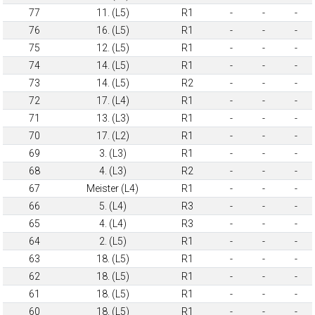
77
11. (L5)
R1
-
-
-
76
16. (L5)
R1
-
-
-
75
12. (L5)
R1
-
-
-
74
14. (L5)
R1
-
-
-
73
14. (L5)
R2
-
-
-
72
17. (L4)
R1
-
-
-
71
13. (L3)
R1
-
-
-
70
17. (L2)
R1
-
-
-
69
3. (L3)
R1
-
-
-
68
4. (L3)
R2
-
-
-
67
Meister (L4)
R1
-
-
-
66
5. (L4)
R3
-
-
-
65
4. (L4)
R3
-
-
-
64
2. (L5)
R1
-
-
-
63
18. (L5)
R1
-
-
-
62
18. (L5)
R1
-
-
-
61
18. (L5)
R1
-
-
-
60
18. (L5)
R1
-
-
-