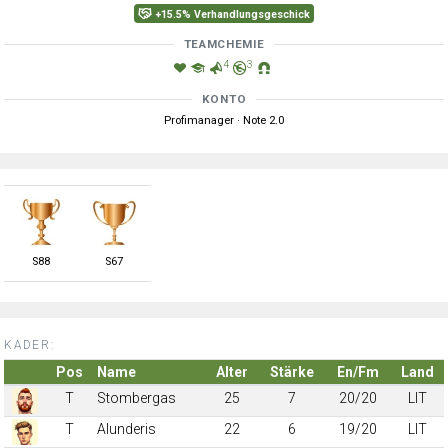
+15.5% Verhandlungsgeschick
TEAMCHEMIE
4
3
KONTO
Profimanager · Note 2.0
S
88
S
67
KADER:
Pos
Name
Alter
Stärke
En/Fm
Land
T
Stombergas
25
7
20/20
LIT
T
Alunderis
22
6
19/20
LIT