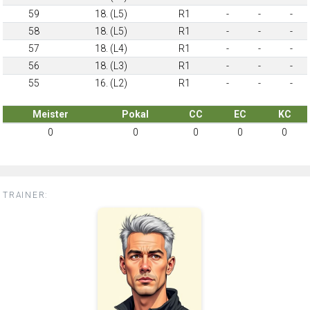
59
18. (L5)
R1
-
-
-
58
18. (L5)
R1
-
-
-
57
18. (L4)
R1
-
-
-
56
18. (L3)
R1
-
-
-
55
16. (L2)
R1
-
-
-
Meister
Pokal
CC
EC
KC
0
0
0
0
0
TRAINER: