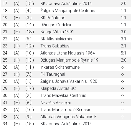
17.
(A)
(15.)
BK Jonava Aukštutinis 2014
2:0
18.
(A)
(4.)
Žalgiris Marijampolė Centrinis
1:1
19.
(H)
(3.)
SK Pušalotas
1:1
20.
(A)
(14.)
Džiugas Gudeliai
1:1
21.
(H)
(18.)
Banga Vilkija 1991
3:0
22.
(A)
(6.)
BK Alksniakiemis
3:1
23.
(H)
(12.)
Trans Subačius
2:1
24.
(A)
(10.)
Atlantas Utena Naujasis 1964
5:1
25.
(H)
(13.)
Džiugas Marijampolė Rytinis 19
2:0
26.
(A)
(11.)
Inkaras Skirsnemunė
-:-
27.
(H)
(7.)
FK Tauragnai
-:-
28.
(A)
(1.)
Žalgiris Jonava Vakarinis 1920
-:-
29.
(H)
(17.)
Klaipėda Alvitas SC
-:-
30.
(A)
(2.)
Trans Mažeikiai Centrinis
-:-
31.
(H)
(8.)
Nevėžis Veisiejai
-:-
32.
(A)
(16.)
Trans Marijampolė Senasis
-:-
33.
(A)
(9.)
Atlantas Visaginas Vakarinis F
-:-
34.
(H)
(15.)
BK Jonava Aukštutinis 2014
-:-