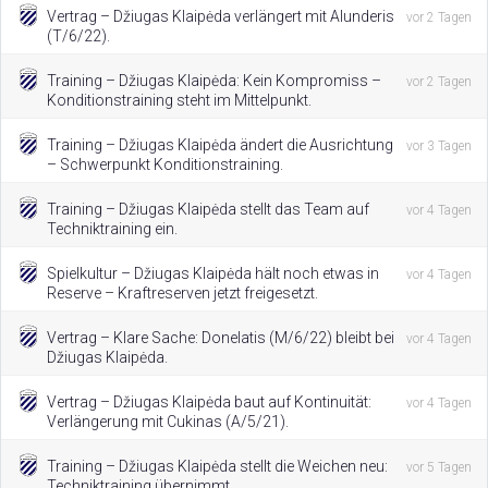
Vertrag – Džiugas Klaipėda verlängert mit Alunderis
vor 2 Tagen
(T/6/22).
Training – Džiugas Klaipėda: Kein Kompromiss –
vor 2 Tagen
Konditionstraining steht im Mittelpunkt.
Training – Džiugas Klaipėda ändert die Ausrichtung
vor 3 Tagen
– Schwerpunkt Konditionstraining.
Training – Džiugas Klaipėda stellt das Team auf
vor 4 Tagen
Techniktraining ein.
Spielkultur – Džiugas Klaipėda hält noch etwas in
vor 4 Tagen
Reserve – Kraftreserven jetzt freigesetzt.
Vertrag – Klare Sache: Donelatis (M/6/22) bleibt bei
vor 4 Tagen
Džiugas Klaipėda.
Vertrag – Džiugas Klaipėda baut auf Kontinuität:
vor 4 Tagen
Verlängerung mit Cukinas (A/5/21).
Training – Džiugas Klaipėda stellt die Weichen neu:
vor 5 Tagen
Techniktraining übernimmt.