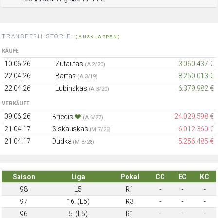
TRANSFERHISTORIE:
(AUSKLAPPEN)
KÄUFE
10.06.26
Zutautas
3.060.437 €
(A 2/20)
22.04.26
Bartas
8.250.013 €
(A 3/19)
22.04.26
Lubinskas
6.379.982 €
(A 3/20)
VERKÄUFE
09.06.26
24.029.598 €
Briedis
(A 6/27)
21.04.17
Siskauskas
6.012.360 €
(M 7/26)
21.04.17
Dudka
5.256.485 €
(M 8/28)
Saison
Liga
Pokal
CC
EC
KC
98
L5
R1
-
-
-
97
16. (L5)
R3
-
-
-
96
5. (L5)
R1
-
-
-