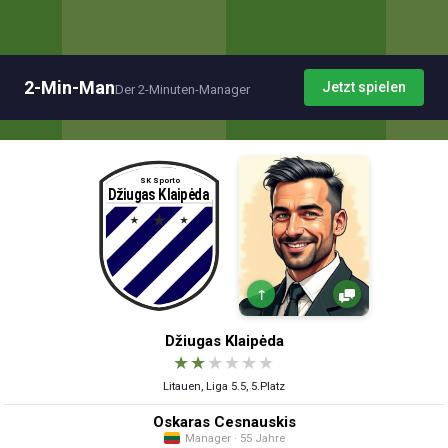
2-Min-Man
Jetzt spielen
Der 2-Minuten-Manager
↑
Džiugas Klaipėda
★
★
★
★
★
★
Litauen, Liga 5.5, 5.Platz
Oskaras Cesnauskis
Manager · 55 Jahre