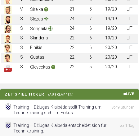
M
21
5
19/20
LIT
Sireika
S
24
7
19/19
LIT
Slezas
S
24
6
19/20
LIT
Songaila
S
Skinderis
22
6
19/20
LIT
S
Einikis
22
6
20/20
LIT
S
Gustas
22
6
20/20
LIT
S
22
5
20/20
LIT
Gleveckas
✚ 7
ZEITSPIEL TICKER
LIVE
(AUSKLAPPEN)
Training – Džiugas Klaipėda stellt Training um:
vor 9 Stunden
Techniktraining steht im Fokus.
Training – Džiugas Klaipėda entscheidet sich für
vor 1 Tag
Techniktraining.