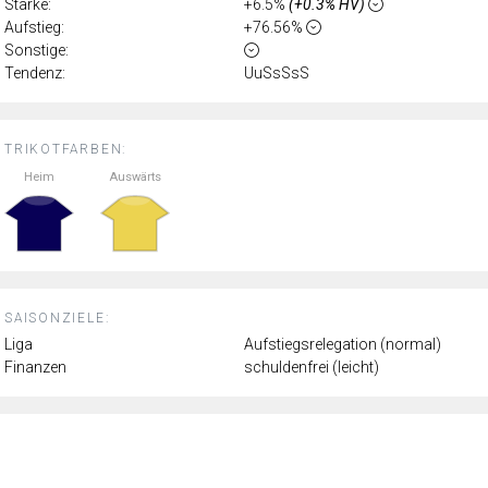
Stärke:
+6.5%
(+0.3% HV)
Aufstieg:
+76.56%
Sonstige:
Tendenz:
UuSsSsS
TRIKOTFARBEN:
Heim
Auswärts
SAISONZIELE:
Liga
Aufstiegsrelegation (normal)
Finanzen
schuldenfrei (leicht)