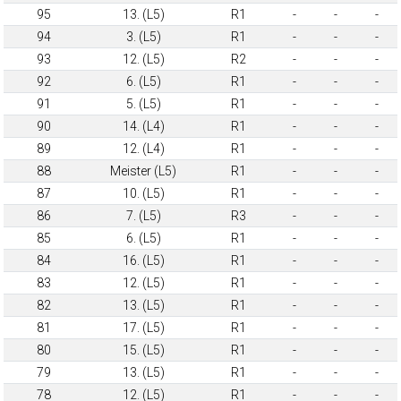
95
13. (L5)
R1
-
-
-
94
3. (L5)
R1
-
-
-
93
12. (L5)
R2
-
-
-
92
6. (L5)
R1
-
-
-
91
5. (L5)
R1
-
-
-
90
14. (L4)
R1
-
-
-
89
12. (L4)
R1
-
-
-
88
Meister (L5)
R1
-
-
-
87
10. (L5)
R1
-
-
-
86
7. (L5)
R3
-
-
-
85
6. (L5)
R1
-
-
-
84
16. (L5)
R1
-
-
-
83
12. (L5)
R1
-
-
-
82
13. (L5)
R1
-
-
-
81
17. (L5)
R1
-
-
-
80
15. (L5)
R1
-
-
-
79
13. (L5)
R1
-
-
-
78
12. (L5)
R1
-
-
-