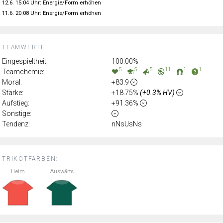
12.6. 15:04 Uhr: Energie/Form erhöhen
11.6. 20:08 Uhr: Energie/Form erhöhen
TEAMWERTE:
Eingespieltheit:
100.00%
5
5
5
11
1
1
Teamchemie:
Moral:
+83.9
Stärke:
+18.75%
(+0.3% HV)
Aufstieg:
+91.36%
Sonstige:
Tendenz:
nNsUsNs
TRIKOTFARBEN:
Heim
Auswärts