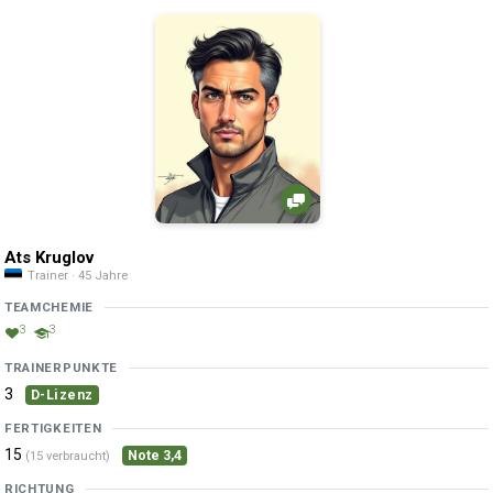
Ats Kruglov
Trainer · 45 Jahre
TEAMCHEMIE
3
3
TRAINERPUNKTE
3
D-Lizenz
FERTIGKEITEN
15
Note 3,4
(15 verbraucht)
RICHTUNG