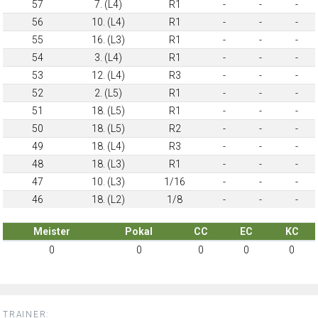
57
7. (L4)
R1
-
-
-
56
10. (L4)
R1
-
-
-
55
16. (L3)
R1
-
-
-
54
3. (L4)
R1
-
-
-
53
12. (L4)
R3
-
-
-
52
2. (L5)
R1
-
-
-
51
18. (L5)
R1
-
-
-
50
18. (L5)
R2
-
-
-
49
18. (L4)
R3
-
-
-
48
18. (L3)
R1
-
-
-
47
10. (L3)
1/16
-
-
-
46
18. (L2)
1/8
-
-
-
Meister
Pokal
CC
EC
KC
0
0
0
0
0
TRAINER: