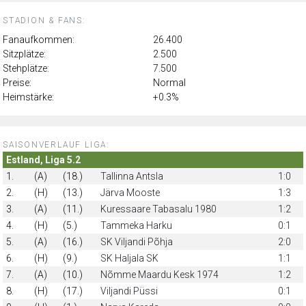
STADION & FANS:
Fanaufkommen:
26.400
Sitzplätze:
2.500
Stehplätze:
7.500
Preise:
Normal
Heimstärke:
+0.3%
SAISONVERLAUF LIGA:
Estland, Liga 5.2
1.
(A)
(18.)
Tallinna Antsla
1:0
2.
(H)
(13.)
Järva Mooste
1:3
3.
(A)
(11.)
Kuressaare Tabasalu 1980
1:2
4.
(H)
(5.)
Tammeka Harku
0:1
5.
(A)
(16.)
SK Viljandi Põhja
2:0
6.
(H)
(9.)
SK Haljala SK
1:1
7.
(A)
(10.)
Nõmme Maardu Kesk 1974
1:2
8.
(H)
(17.)
Viljandi Püssi
0:1