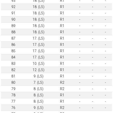
93
18. (L5)
R1
-
-
-
92
18. (L5)
R1
-
-
-
91
18. (L5)
R1
-
-
-
90
18. (L5)
R1
-
-
-
89
18. (L5)
R1
-
-
-
88
18. (L5)
R1
-
-
-
87
17. (L5)
R1
-
-
-
86
17. (L5)
R1
-
-
-
85
17. (L5)
R1
-
-
-
84
17. (L5)
R1
-
-
-
83
10. (L5)
R1
-
-
-
82
12. (L5)
R1
-
-
-
81
9. (L5)
R1
-
-
-
80
7. (L5)
R2
-
-
-
79
8. (L5)
R2
-
-
-
78
8. (L5)
R1
-
-
-
77
8. (L5)
R1
-
-
-
76
9. (L5)
R2
-
-
-