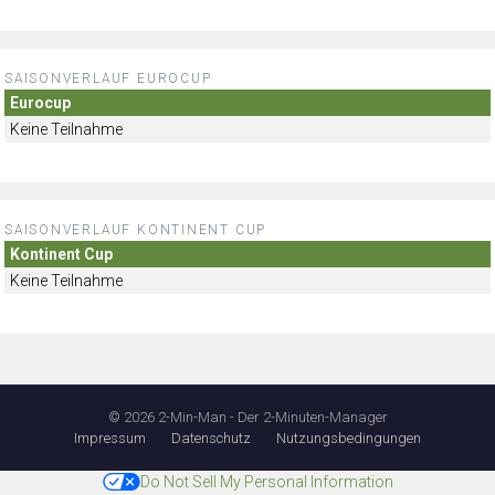
SAISONVERLAUF EUROCUP
Eurocup
Keine Teilnahme
SAISONVERLAUF KONTINENT CUP
Kontinent Cup
Keine Teilnahme
© 2026 2-Min-Man - Der 2-Minuten-Manager
Impressum
Datenschutz
Nutzungsbedingungen
Do Not Sell My Personal Information