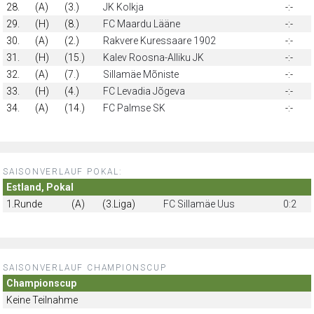
28.
(A)
(3.)
JK Kolkja
-:-
29.
(H)
(8.)
FC Maardu Lääne
-:-
30.
(A)
(2.)
Rakvere Kuressaare 1902
-:-
31.
(H)
(15.)
Kalev Roosna-Alliku JK
-:-
32.
(A)
(7.)
Sillamäe Mõniste
-:-
33.
(H)
(4.)
FC Levadia Jõgeva
-:-
34.
(A)
(14.)
FC Palmse SK
-:-
SAISONVERLAUF POKAL:
Estland, Pokal
1.Runde
(A)
(3.Liga)
FC Sillamäe Uus
0:2
SAISONVERLAUF CHAMPIONSCUP
Championscup
Keine Teilnahme