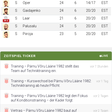
S
Oper
24
6
14/17
EST
S
Gaidajenko
24
6
20/20
EST
S
Laar
21
6
20/20
EST
✚ 4
S
Palusalu
24
5
20/20
EST
S
Piiroja
23
5
20/20
EST
ZEITSPIEL TICKER
LIVE
Training – Pärnu Võru Lääne 1982 stellt das
vor 7 Stunden
Team auf Techniktraining ein.
Training – Kurswechsel bei Pärnu Võru Lääne 1982:
vor 1 Tag
Techniktraining ab heute Pflicht.
Training – Pärnu Võru Lääne 1982 legt den Fokus
vor 2 Tagen
auf Konditionstraining – der Kader folgt.
Vertrag – Pärnu Võru Lääne 1982 baut auf
vor 2 Tagen