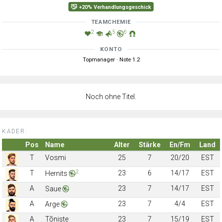
+20% Verhandlungsgeschick
TEAMCHEMIE
2
5
6
KONTO
Topmanager · Note 1.2
Noch ohne Titel.
KADER:
Pos
Name
Alter
Stärke
En/Fm
Land
T
Vosmi
25
7
20/20
EST
2
T
23
6
14/17
EST
Hernits
A
23
7
14/17
EST
Saue
A
23
7
4/4
EST
Arge
A
Tõniste
23
7
15/19
EST