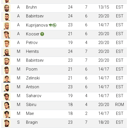
A
Bruhn
24
7
13/15
EST
A
Babintsev
24
6
20/20
EST
A
23
6
14/17
EST
Kuprijanova
A
21
6
20/20
EST
Kooser
A
Petrov
19
4
20/20
EST
M
Hernits
24
7
20/20
EST
M
Babintsev
23
7
20/20
EST
M
Poom
21
6
14/17
EST
M
Zelinski
21
6
14/17
EST
M
Antson
23
6
14/17
EST
M
Saharov
19
4
14/17
EST
M
Sibiru
18
4
20/20
ROM
M
Mae
18
2
14/17
EST
S
Bragin
23
7
18/20
EST