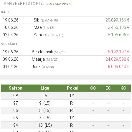
TRANSFERHISTORIE:
(AUSKLAPPEN)
KÄUFE
19.06.26
Sibiru
20.899.166 €
(M 4/18)
10.06.26
Mae
2.465.195 €
(S 1/18)
02.04.26
Saharov
5.195.696 €
(M 2/18)
VERKÄUFE
19.06.26
Berelashvili
6.192.197 €
(M 2/18)
09.06.26
Maarja
24.029.598 €
(M 6/27)
01.04.26
Junk
6.005.043 €
(A 5/30)
Saison
Liga
Pokal
CC
EC
KC
98
L5
R1
-
-
-
97
9. (L5)
R1
-
-
-
96
5. (L5)
R1
-
-
-
95
7. (L5)
R1
-
-
-
94
15. (L5)
R1
-
-
-