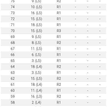
75
9. (L5)
R2
-
-
-
74
10. (L5)
R1
-
-
-
73
16. (L5)
R1
-
-
-
72
15. (L5)
R1
-
-
-
71
18. (L5)
R1
-
-
-
70
15. (L5)
R3
-
-
-
69
9. (L5)
R1
-
-
-
68
8. (L5)
R2
-
-
-
67
11. (L5)
R1
-
-
-
66
6. (L5)
R1
-
-
-
65
3. (L5)
R1
-
-
-
64
18. (L4)
R2
-
-
-
63
3. (L5)
R1
-
-
-
62
15. (L5)
R2
-
-
-
61
18. (L4)
R2
-
-
-
60
11. (L4)
R1
-
-
-
59
16. (L3)
R2
-
-
-
58
2. (L4)
R1
-
-
-