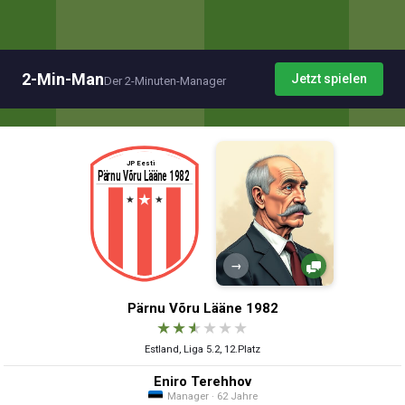
2-Min-Man
Jetzt spielen
Der 2-Minuten-Manager
→
Pärnu Võru Lääne 1982
★
★
★
★
★
★
Estland, Liga 5.2, 12.Platz
Eniro Terehhov
Manager · 62 Jahre