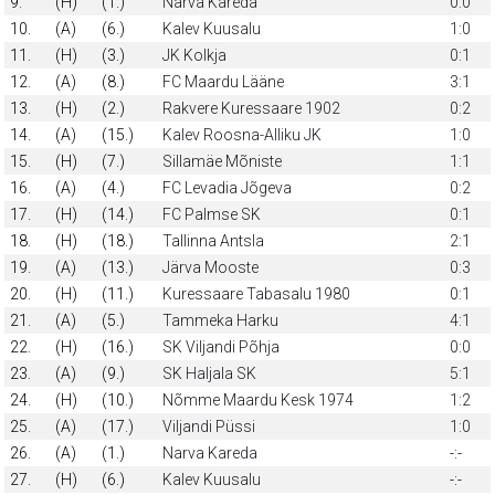
9.
(H)
(1.)
Narva Kareda
0:0
10.
(A)
(6.)
Kalev Kuusalu
1:0
11.
(H)
(3.)
JK Kolkja
0:1
12.
(A)
(8.)
FC Maardu Lääne
3:1
13.
(H)
(2.)
Rakvere Kuressaare 1902
0:2
14.
(A)
(15.)
Kalev Roosna-Alliku JK
1:0
15.
(H)
(7.)
Sillamäe Mõniste
1:1
16.
(A)
(4.)
FC Levadia Jõgeva
0:2
17.
(H)
(14.)
FC Palmse SK
0:1
18.
(H)
(18.)
Tallinna Antsla
2:1
19.
(A)
(13.)
Järva Mooste
0:3
20.
(H)
(11.)
Kuressaare Tabasalu 1980
0:1
21.
(A)
(5.)
Tammeka Harku
4:1
22.
(H)
(16.)
SK Viljandi Põhja
0:0
23.
(A)
(9.)
SK Haljala SK
5:1
24.
(H)
(10.)
Nõmme Maardu Kesk 1974
1:2
25.
(A)
(17.)
Viljandi Püssi
1:0
26.
(A)
(1.)
Narva Kareda
-:-
27.
(H)
(6.)
Kalev Kuusalu
-:-