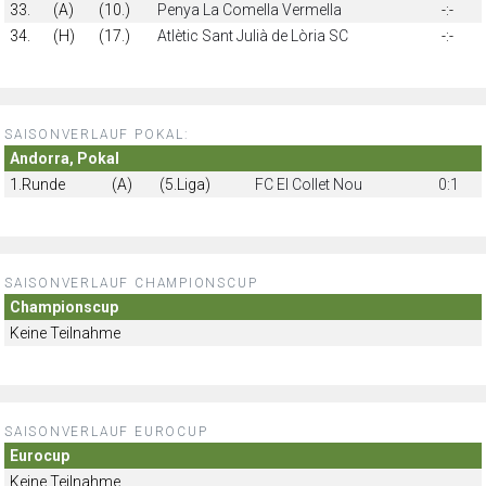
33.
(A)
(10.)
Penya La Comella Vermella
-:-
34.
(H)
(17.)
Atlètic Sant Julià de Lòria SC
-:-
SAISONVERLAUF POKAL:
Andorra, Pokal
1.Runde
(A)
(5.Liga)
FC El Collet Nou
0:1
SAISONVERLAUF CHAMPIONSCUP
Championscup
Keine Teilnahme
SAISONVERLAUF EUROCUP
Eurocup
Keine Teilnahme