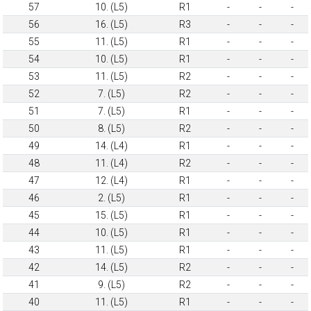
57
10. (L5)
R1
-
-
-
56
16. (L5)
R3
-
-
-
55
11. (L5)
R1
-
-
-
54
10. (L5)
R1
-
-
-
53
11. (L5)
R2
-
-
-
52
7. (L5)
R2
-
-
-
51
7. (L5)
R1
-
-
-
50
8. (L5)
R2
-
-
-
49
14. (L4)
R1
-
-
-
48
11. (L4)
R2
-
-
-
47
12. (L4)
R1
-
-
-
46
2. (L5)
R1
-
-
-
45
15. (L5)
R1
-
-
-
44
10. (L5)
R1
-
-
-
43
11. (L5)
R1
-
-
-
42
14. (L5)
R2
-
-
-
41
9. (L5)
R2
-
-
-
40
11. (L5)
R1
-
-
-