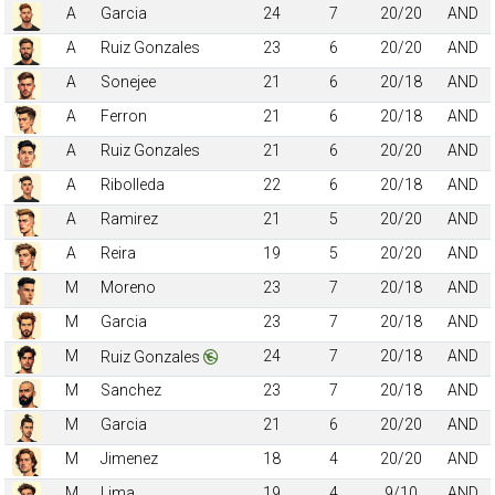
A
Garcia
24
7
20/20
AND
A
Ruiz Gonzales
23
6
20/20
AND
A
Sonejee
21
6
20/18
AND
A
Ferron
21
6
20/18
AND
A
Ruiz Gonzales
21
6
20/20
AND
A
Ribolleda
22
6
20/18
AND
A
Ramirez
21
5
20/20
AND
A
Reira
19
5
20/20
AND
M
Moreno
23
7
20/18
AND
M
Garcia
23
7
20/18
AND
M
24
7
20/18
AND
Ruiz Gonzales
M
Sanchez
23
7
20/18
AND
M
Garcia
21
6
20/20
AND
M
Jimenez
18
4
20/20
AND
M
Lima
19
4
9/10
AND