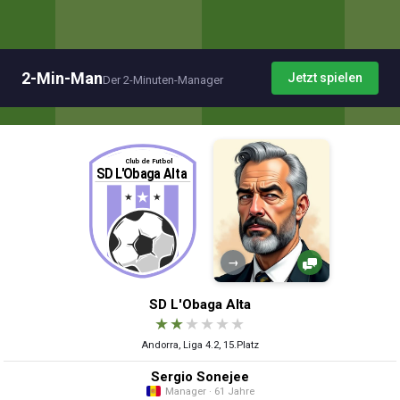
2-Min-Man
Jetzt spielen
Der 2-Minuten-Manager
→
SD L'Obaga Alta
★
★
★
★
★
★
Andorra, Liga 4.2, 15.Platz
Sergio Sonejee
Manager · 61 Jahre