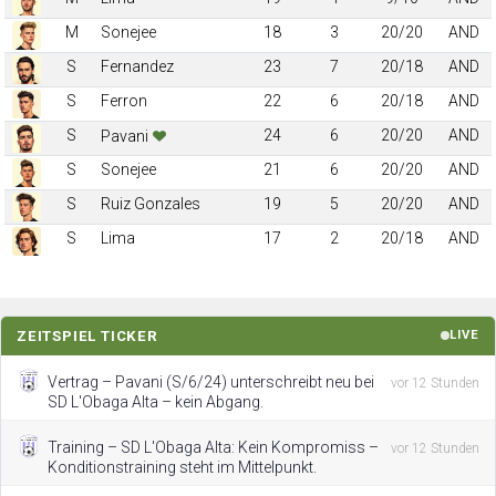
M
Sonejee
18
3
20/20
AND
S
Fernandez
23
7
20/18
AND
S
Ferron
22
6
20/18
AND
S
24
6
20/20
AND
Pavani
S
Sonejee
21
6
20/20
AND
S
Ruiz Gonzales
19
5
20/20
AND
S
Lima
17
2
20/18
AND
ZEITSPIEL TICKER
LIVE
Vertrag – Pavani (S/6/24) unterschreibt neu bei
vor 12 Stunden
SD L'Obaga Alta – kein Abgang.
Training – SD L'Obaga Alta: Kein Kompromiss –
vor 12 Stunden
Konditionstraining steht im Mittelpunkt.