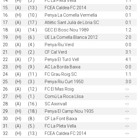
14.
(H)
(5.)
FC La Pleta Vella
1:1
15.
(A)
(13.)
FCEA Caldea FC 2014
0:2
16.
(H)
(10.)
Penya La Comella Vermella
0:1
17.
(A)
(17.)
Atlètic Sant Julià de Lòria SC
0:1
18.
(A)
(14.)
GEC El Bosc Nou 1989
1:2
19.
(H)
(6.)
UE La Comella Blanca 2012
2:0
20.
(A)
(4.)
Penya Riu Verd
0:0
21.
(H)
(2.)
CF Cal Verd
3:1
22.
(A)
(7.)
Penya El Turó Vell
4:1
23.
(H)
(9.)
AC La Borda Baixa
0:0
24.
(A)
(11.)
FC Grau Roig SC
1:1
25.
(H)
(3.)
Penya Riu Curt 1950
3:0
26.
(A)
(12.)
FC El Mas Roig
-:-
27.
(H)
(1.)
Comú La Roca Llisa
-:-
28.
(A)
(16.)
SC Aixirivall
-:-
29.
(H)
(18.)
Penya El Camp Nou 1935
-:-
30.
(H)
(8.)
CF La Font Baixa
-:-
31.
(A)
(5.)
FC La Pleta Vella
-:-
32.
(H)
(13.)
FCEA Caldea FC 2014
-:-