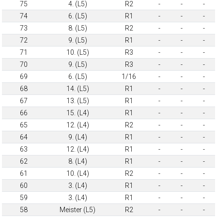
75
4. (L5)
R2
-
-
-
74
6. (L5)
R1
-
-
-
73
8. (L5)
R2
-
-
-
72
9. (L5)
R1
-
-
-
71
10. (L5)
R3
-
-
-
70
9. (L5)
R3
-
-
-
69
6. (L5)
1/16
-
-
-
68
14. (L5)
R1
-
-
-
67
13. (L5)
R1
-
-
-
66
15. (L4)
R1
-
-
-
65
12. (L4)
R2
-
-
-
64
9. (L4)
R1
-
-
-
63
12. (L4)
R1
-
-
-
62
8. (L4)
R1
-
-
-
61
10. (L4)
R2
-
-
-
60
3. (L4)
R1
-
-
-
59
3. (L4)
R1
-
-
-
58
Meister (L5)
R2
-
-
-