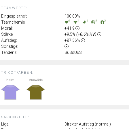
TEAMWERTE:
Eingespieltheit:
100.00%
6
4
4
5
2
Teamchemie:
Moral:
+41.9
Stärke:
+9.5%
(+0.6% HV)
Aufstieg:
+87.36%
Sonstige:
Tendenz:
SuSsUuS
TRIKOTFARBEN:
Heim
Auswärts
SAISONZIELE:
Liga
Direkter Aufstieg (normal)