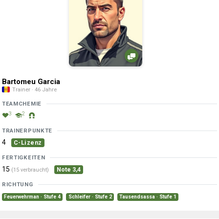
Bartomeu Garcia
Trainer · 46 Jahre
TEAMCHEMIE
3
2
TRAINERPUNKTE
4
C-Lizenz
FERTIGKEITEN
15
Note 3,4
(15 verbraucht)
RICHTUNG
Feuerwehrman · Stufe 4
Schleifer · Stufe 2
Tausendsassa · Stufe 1