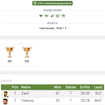
+15% Verhandlungsgeschick
TEAMCHEMIE
2
2
4
4
KONTO
Topmanager · Note 1.2
S
82
S
58
KADER:
Pos
Name
Alter
Stärke
En/Fm
Land
T
Zavrl
31
7
20/20
SLO
T
Turkovic
25
7
20/18
BHZ