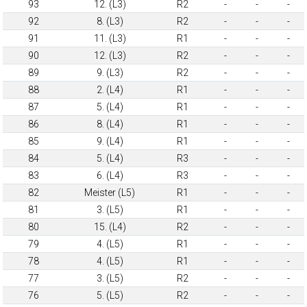
93
12. (L3)
R2
-
-
-
92
8. (L3)
R2
-
-
-
91
11. (L3)
R1
-
-
-
90
12. (L3)
R2
-
-
-
89
9. (L3)
R2
-
-
-
88
2. (L4)
R1
-
-
-
87
5. (L4)
R1
-
-
-
86
8. (L4)
R1
-
-
-
85
9. (L4)
R1
-
-
-
84
5. (L4)
R3
-
-
-
83
6. (L4)
R3
-
-
-
82
Meister (L5)
R1
-
-
-
81
3. (L5)
R1
-
-
-
80
15. (L4)
R2
-
-
-
79
4. (L5)
R1
-
-
-
78
4. (L5)
R1
-
-
-
77
3. (L5)
R2
-
-
-
76
5. (L5)
R2
-
-
-