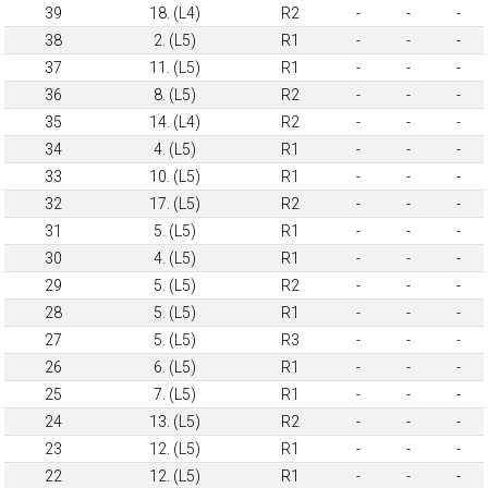
39
18. (L4)
R2
-
-
-
38
2. (L5)
R1
-
-
-
37
11. (L5)
R1
-
-
-
36
8. (L5)
R2
-
-
-
35
14. (L4)
R2
-
-
-
34
4. (L5)
R1
-
-
-
33
10. (L5)
R1
-
-
-
32
17. (L5)
R2
-
-
-
31
5. (L5)
R1
-
-
-
30
4. (L5)
R1
-
-
-
29
5. (L5)
R2
-
-
-
28
5. (L5)
R1
-
-
-
27
5. (L5)
R3
-
-
-
26
6. (L5)
R1
-
-
-
25
7. (L5)
R1
-
-
-
24
13. (L5)
R2
-
-
-
23
12. (L5)
R1
-
-
-
22
12. (L5)
R1
-
-
-