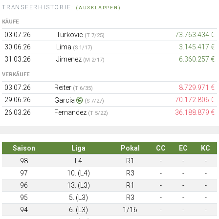
TRANSFERHISTORIE:
(AUSKLAPPEN)
KÄUFE
03.07.26
Turkovic
73.763.434 €
(T 7/25)
30.06.26
Lima
3.145.417 €
(S 1/17)
31.03.26
Jimenez
6.360.257 €
(M 2/17)
VERKÄUFE
03.07.26
Reiter
8.729.971 €
(T 6/35)
29.06.26
70.172.806 €
Garcia
(S 7/27)
26.03.26
Fernandez
36.188.879 €
(T 5/22)
Saison
Liga
Pokal
CC
EC
KC
98
L4
R1
-
-
-
97
10. (L4)
R3
-
-
-
96
13. (L3)
R1
-
-
-
95
5. (L3)
R3
-
-
-
94
6. (L3)
1/16
-
-
-