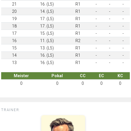
21
16. (L5)
R1
-
-
-
20
14. (L5)
R1
-
-
-
19
17. (L5)
R1
-
-
-
18
17. (L5)
R1
-
-
-
17
15. (L5)
R1
-
-
-
16
11. (L5)
R2
-
-
-
15
13. (L5)
R1
-
-
-
14
16. (L5)
R1
-
-
-
13
16. (L5)
R1
-
-
-
Meister
Pokal
CC
EC
KC
0
0
0
0
0
TRAINER: