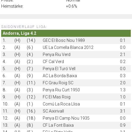
Heimstärke:
+0.6%
SAISONVERLAUF LIGA:
Andorra, Liga 4.2
1.
(H)
(14.)
GEC El Bosc Nou 1989
0:1
2.
(A)
(6.)
UE La Comella Blanca 2012
0:0
3.
(H)
(4.)
Penya Riu Verd
2:1
4.
(A)
(2.)
CF Cal Verd
0:2
5.
(H)
(7.)
Penya El Turó Vell
0:0
6.
(A)
(9.)
AC La Borda Baixa
0:3
7.
(H)
(11.)
FC Grau Roig SC
2:0
8.
(A)
(3.)
Penya Riu Curt 1950
1:3
9.
(H)
(12.)
FC El Mas Roig
1:0
10.
(A)
(1.)
Comú La Roca Llisa
0:1
11.
(H)
(16.)
SC Aixirivall
3:1
12.
(A)
(18.)
Penya El Camp Nou 1935
0:0
13.
(A)
(8.)
CF La Font Baixa
0:9