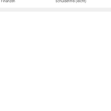
Finanzen
schuldenfrei (leicht)