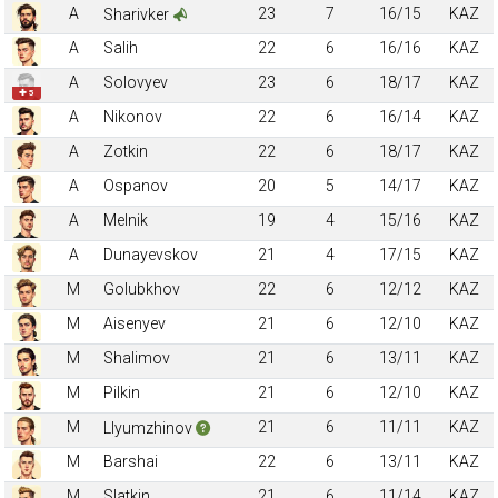
A
23
7
16/15
KAZ
Sharivker
A
Salih
22
6
16/16
KAZ
A
Solovyev
23
6
18/17
KAZ
✚ 5
A
Nikonov
22
6
16/14
KAZ
A
Zotkin
22
6
18/17
KAZ
A
Ospanov
20
5
14/17
KAZ
A
Melnik
19
4
15/16
KAZ
A
Dunayevskov
21
4
17/15
KAZ
M
Golubkhov
22
6
12/12
KAZ
M
Aisenyev
21
6
12/10
KAZ
M
Shalimov
21
6
13/11
KAZ
M
Pilkin
21
6
12/10
KAZ
M
21
6
11/11
KAZ
Llyumzhinov
M
Barshai
22
6
13/11
KAZ
M
Slatkin
21
6
11/14
KAZ