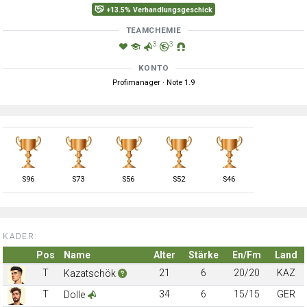
+13.5% Verhandlungsgeschick
TEAMCHEMIE
3
3
KONTO
Profimanager · Note 1.9
S
96
S
73
S
56
S
52
S
46
KADER:
Pos
Name
Alter
Stärke
En/Fm
Land
T
21
6
20/20
KAZ
Kazatschök
T
34
6
15/15
GER
Dolle