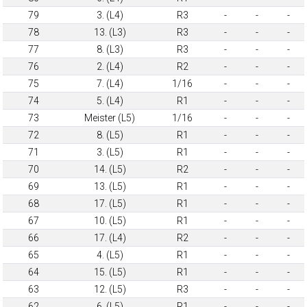
79
3. (L4)
R3
-
-
-
78
13. (L3)
R3
-
-
-
77
8. (L3)
R3
-
-
-
76
2. (L4)
R2
-
-
-
75
7. (L4)
1/16
-
-
-
74
5. (L4)
R1
-
-
-
73
Meister (L5)
1/16
-
-
-
72
8. (L5)
R1
-
-
-
71
3. (L5)
R1
-
-
-
70
14. (L5)
R2
-
-
-
69
13. (L5)
R1
-
-
-
68
17. (L5)
R1
-
-
-
67
10. (L5)
R1
-
-
-
66
17. (L4)
R2
-
-
-
65
4. (L5)
R1
-
-
-
64
15. (L5)
R1
-
-
-
63
12. (L5)
R3
-
-
-
62
6. (L5)
R1
-
-
-