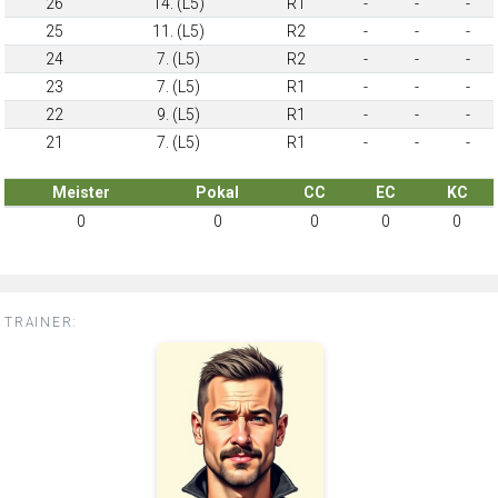
26
14. (L5)
R1
-
-
-
25
11. (L5)
R2
-
-
-
24
7. (L5)
R2
-
-
-
23
7. (L5)
R1
-
-
-
22
9. (L5)
R1
-
-
-
21
7. (L5)
R1
-
-
-
Meister
Pokal
CC
EC
KC
0
0
0
0
0
TRAINER: