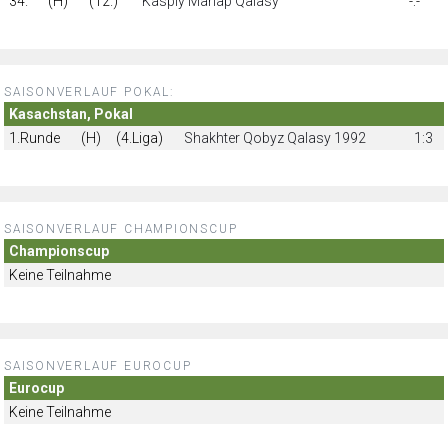
34.
(H)
(12.)
Kaspiy Manap Qalasy
-:-
SAISONVERLAUF POKAL:
Kasachstan, Pokal
1.Runde
(H)
(4.Liga)
Shakhter Qobyz Qalasy 1992
1:3
SAISONVERLAUF CHAMPIONSCUP
Championscup
Keine Teilnahme
SAISONVERLAUF EUROCUP
Eurocup
Keine Teilnahme