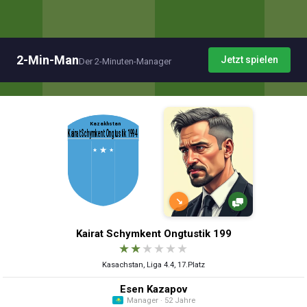
2-Min-Man
Jetzt spielen
Der 2-Minuten-Manager
↘
Kairat Schymkent Ongtustik 199
★
★
★
★
★
★
Kasachstan, Liga 4.4, 17.Platz
Esen Kazapov
Manager · 52 Jahre