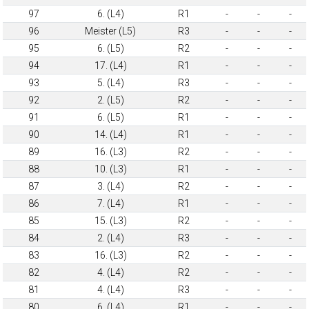
97
6. (L4)
R1
-
-
-
96
Meister (L5)
R3
-
-
-
95
6. (L5)
R2
-
-
-
94
17. (L4)
R1
-
-
-
93
5. (L4)
R3
-
-
-
92
2. (L5)
R2
-
-
-
91
6. (L5)
R1
-
-
-
90
14. (L4)
R1
-
-
-
89
16. (L3)
R2
-
-
-
88
10. (L3)
R1
-
-
-
87
3. (L4)
R2
-
-
-
86
7. (L4)
R1
-
-
-
85
15. (L3)
R2
-
-
-
84
2. (L4)
R3
-
-
-
83
16. (L3)
R2
-
-
-
82
4. (L4)
R2
-
-
-
81
4. (L4)
R3
-
-
-
80
6. (L4)
R1
-
-
-