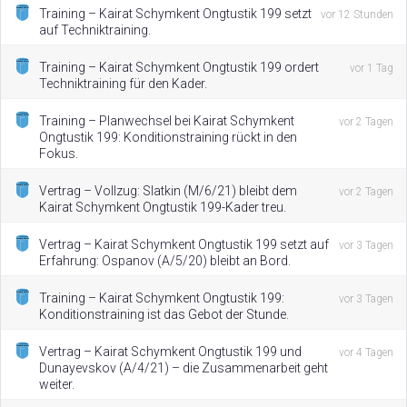
Training – Kairat Schymkent Ongtustik 199 setzt
vor 12 Stunden
auf Techniktraining.
Training – Kairat Schymkent Ongtustik 199 ordert
vor 1 Tag
Techniktraining für den Kader.
Training – Planwechsel bei Kairat Schymkent
vor 2 Tagen
Ongtustik 199: Konditionstraining rückt in den
Fokus.
Vertrag – Vollzug: Slatkin (M/6/21) bleibt dem
vor 2 Tagen
Kairat Schymkent Ongtustik 199-Kader treu.
Vertrag – Kairat Schymkent Ongtustik 199 setzt auf
vor 3 Tagen
Erfahrung: Ospanov (A/5/20) bleibt an Bord.
Training – Kairat Schymkent Ongtustik 199:
vor 3 Tagen
Konditionstraining ist das Gebot der Stunde.
Vertrag – Kairat Schymkent Ongtustik 199 und
vor 4 Tagen
Dunayevskov (A/4/21) – die Zusammenarbeit geht
weiter.