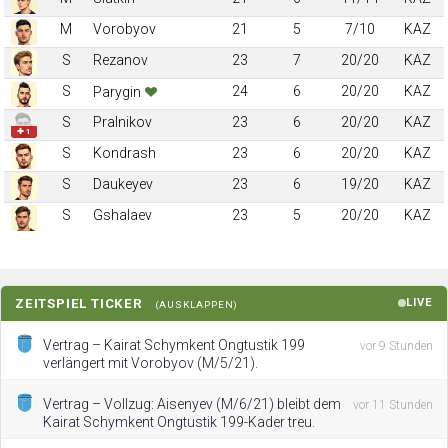
M
Vorobyov
21
5
7/10
KAZ
S
Rezanov
23
7
20/20
KAZ
S
24
6
20/20
KAZ
Parygin
S
Pralnikov
23
6
20/20
KAZ
✚ 1
S
Kondrash
23
6
20/20
KAZ
S
Daukeyev
23
6
19/20
KAZ
S
Gshalaev
23
5
20/20
KAZ
ZEITSPIEL TICKER
LIVE
(AUSKLAPPEN)
Vertrag – Kairat Schymkent Ongtustik 199
vor 9 Stunden
verlängert mit Vorobyov (M/5/21).
Vertrag – Vollzug: Aisenyev (M/6/21) bleibt dem
vor 11 Stunden
Kairat Schymkent Ongtustik 199-Kader treu.