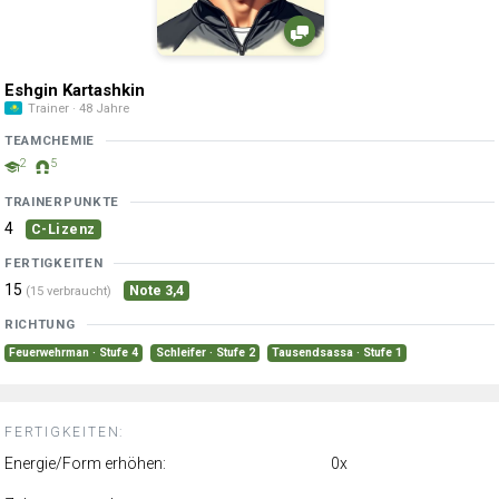
Eshgin Kartashkin
Trainer · 48 Jahre
TEAMCHEMIE
2
5
TRAINERPUNKTE
4
C-Lizenz
FERTIGKEITEN
15
Note 3,4
(15 verbraucht)
RICHTUNG
Feuerwehrman · Stufe 4
Schleifer · Stufe 2
Tausendsassa · Stufe 1
FERTIGKEITEN:
Energie/Form erhöhen:
0x