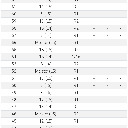
61
11. (L5)
R2
-
-
-
60
6. (L5)
R1
-
-
-
59
16. (L5)
R2
-
-
-
58
18. (L4)
R2
-
-
-
57
9. (L4)
R1
-
-
-
56
Meister (L5)
R1
-
-
-
55
18. (L5)
R2
-
-
-
54
18. (L4)
1/16
-
-
-
53
8. (L4)
R2
-
-
-
52
Meister (L5)
R1
-
-
-
51
16. (L5)
R1
-
-
-
50
9. (L5)
R1
-
-
-
49
3. (L5)
R1
-
-
-
48
17. (L5)
R1
-
-
-
47
15. (L4)
R2
-
-
-
46
Meister (L5)
R3
-
-
-
45
12. (L5)
R1
-
-
-