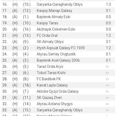
16.
(H)
(15.)
Saryarka Qaraghandy Oblys
1:3
17.
(A)
(12.)
Kaspiy Manap Qalasy
0:1
18.
(A)
(1.)
Bayterek Almaty Eski
0:0
19.
(H)
(10.)
Kaspiy Taras
0:0
20.
(A)
(16.)
Akzhayik Öskemen Eski
0:0
21.
(H)
(13.)
FC Orda Oral
1:2
22.
(A)
(9.)
SK Almaty Oblys
3:1
23.
(H)
(2.)
Irtysh Aqsuat Qalasy FC 1939
1:2
24.
(H)
(4.)
Atyrau Semey Ongtustik
0:1
25.
(A)
(3.)
Bayterek Asel Qalasy 2006
0:1
26.
(H)
(5.)
Taraz Orda Arys
-:-
27.
(A)
(6.)
Tobol Taras Kishi
-:-
28.
(H)
(8.)
FC Baidibek FK
-:-
29.
(A)
(18.)
Kairat Layla Qalasy
-:-
30.
(H)
(7.)
Aktobe Qyzyl Orda Qalasy
-:-
31.
(A)
(11.)
SK Qazaq Zheri
-:-
32.
(H)
(14.)
Atyrau Astana Shygys
-:-
33.
(A)
(15.)
Saryarka Qaraghandy Oblys
-:-