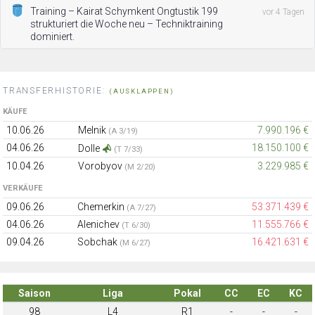
Training – Kairat Schymkent Ongtustik 199
vor 4 Tagen
strukturiert die Woche neu – Techniktraining
dominiert.
TRANSFERHISTORIE:
(AUSKLAPPEN)
KÄUFE
10.06.26
Melnik
7.990.196 €
(A 3/19)
04.06.26
18.150.100 €
Dolle
(T 7/33)
10.04.26
Vorobyov
3.229.985 €
(M 2/20)
VERKÄUFE
09.06.26
Chemerkin
53.371.439 €
(A 7/27)
04.06.26
Alenichev
11.555.766 €
(T 6/30)
09.04.26
Sobchak
16.421.631 €
(M 6/27)
Saison
Liga
Pokal
CC
EC
KC
98
L4
R1
-
-
-