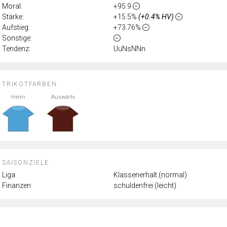
Moral:
+95.9
Stärke:
+15.5%
(+0.4% HV)
Aufstieg:
+73.76%
Sonstige:
Tendenz:
UuNsNNn
TRIKOTFARBEN:
Heim
Auswärts
SAISONZIELE:
Liga
Klassenerhalt (normal)
Finanzen
schuldenfrei (leicht)