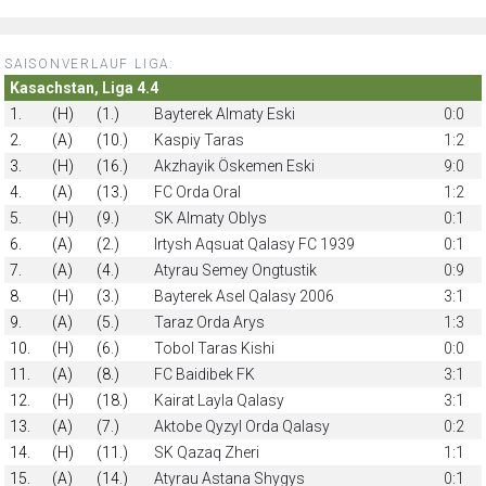
SAISONVERLAUF LIGA:
Kasachstan, Liga 4.4
1.
(H)
(1.)
Bayterek Almaty Eski
0:0
2.
(A)
(10.)
Kaspiy Taras
1:2
3.
(H)
(16.)
Akzhayik Öskemen Eski
9:0
4.
(A)
(13.)
FC Orda Oral
1:2
5.
(H)
(9.)
SK Almaty Oblys
0:1
6.
(A)
(2.)
Irtysh Aqsuat Qalasy FC 1939
0:1
7.
(A)
(4.)
Atyrau Semey Ongtustik
0:9
8.
(H)
(3.)
Bayterek Asel Qalasy 2006
3:1
9.
(A)
(5.)
Taraz Orda Arys
1:3
10.
(H)
(6.)
Tobol Taras Kishi
0:0
11.
(A)
(8.)
FC Baidibek FK
3:1
12.
(H)
(18.)
Kairat Layla Qalasy
3:1
13.
(A)
(7.)
Aktobe Qyzyl Orda Qalasy
0:2
14.
(H)
(11.)
SK Qazaq Zheri
1:1
15.
(A)
(14.)
Atyrau Astana Shygys
0:1