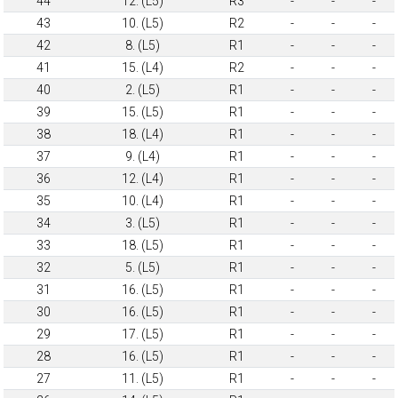
44
12. (L5)
R3
-
-
-
43
10. (L5)
R2
-
-
-
42
8. (L5)
R1
-
-
-
41
15. (L4)
R2
-
-
-
40
2. (L5)
R1
-
-
-
39
15. (L5)
R1
-
-
-
38
18. (L4)
R1
-
-
-
37
9. (L4)
R1
-
-
-
36
12. (L4)
R1
-
-
-
35
10. (L4)
R1
-
-
-
34
3. (L5)
R1
-
-
-
33
18. (L5)
R1
-
-
-
32
5. (L5)
R1
-
-
-
31
16. (L5)
R1
-
-
-
30
16. (L5)
R1
-
-
-
29
17. (L5)
R1
-
-
-
28
16. (L5)
R1
-
-
-
27
11. (L5)
R1
-
-
-