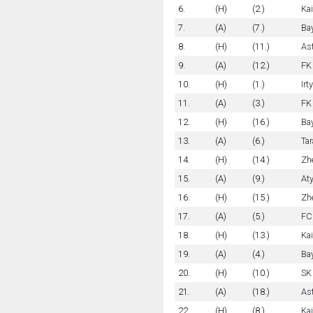
6.
(H)
(2.)
Kai
7.
(A)
(7.)
Ba
8.
(H)
(11.)
As
9.
(A)
(12.)
FK
10.
(H)
(1.)
Irt
11.
(A)
(3.)
FK
12.
(H)
(16.)
Ba
13.
(A)
(6.)
Ta
14.
(H)
(14.)
Zh
15.
(A)
(9.)
Aty
16.
(H)
(15.)
Zhe
17.
(A)
(5.)
FC
18.
(H)
(13.)
Ka
19.
(A)
(4.)
Bay
20.
(H)
(10.)
SK 
21.
(A)
(18.)
Ast
22.
(H)
(8.)
Ka