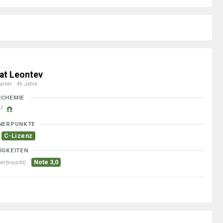
at Leontev
ainer · 45 Jahre
MCHEMIE
2
NERPUNKTE
C-Lizenz
IGKEITEN
Note 3,0
verbraucht)