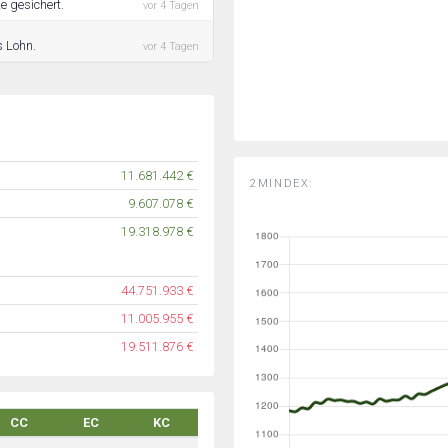
e gesichert.
vor 4 Tagen
s Lohn.
vor 4 Tagen
11.681.442 €
2MINDEX:
9.607.078 €
19.318.978 €
44.751.933 €
11.005.955 €
19.511.876 €
CC
EC
KC