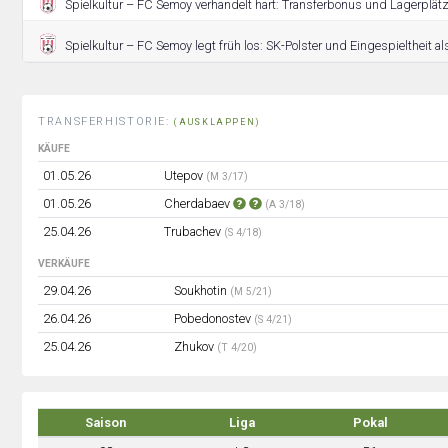
Spielkultur – FC Semoy verhandelt hart: Transferbonus und Lagerplätz
Spielkultur – FC Semoy legt früh los: SK-Polster und Eingespieltheit al
TRANSFERHISTORIE:
(AUSKLAPPEN)
KÄUFE
01.05.26
Utepov
(M 3/17)
01.05.26
Cherdabaev
(A 3/18)
25.04.26
Trubachev
(S 4/18)
VERKÄUFE
29.04.26
Soukhotin
(M 5/21)
26.04.26
Pobedonostev
(S 4/21)
25.04.26
Zhukov
(T 4/20)
Saison
Liga
Pokal