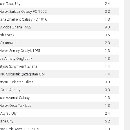
sar Taras Uly
2:4
yterek Sarbaz Qalasy FC 1952
3:2
tana Zharkent Qalasy FC 1916
1:3
 Aktobe Zhana 1932
9:0
ysh Sozak
3:5
 Sjrjanowsk
2:3
yterek Semey Ortalyk 1951
1:3
raz Almaty Ongtustik
1:3
etysu Schymkent Zhana
1:4
rau Soltüstik Qazaqstan Obl
1:4
tysu Türkistan Ölkesi
9:0
 Orda Almaty
0:3
isar Azamat Qalasy
1:3
terek Orda Tulkibas
1:3
Atyrau Uly
2:4
ana City
5:2
isar Orda Atyrau FK 2015
1:3