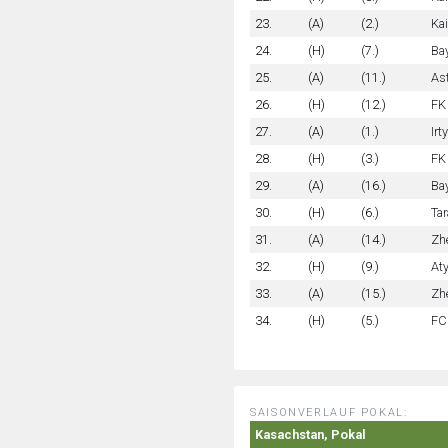
23.
(A)
(2.)
Kai
24.
(H)
(7.)
Ba
25.
(A)
(11.)
As
26.
(H)
(12.)
FK
27.
(A)
(1.)
Irt
28.
(H)
(3.)
FK
29.
(A)
(16.)
Ba
30.
(H)
(6.)
Ta
31.
(A)
(14.)
Zh
32.
(H)
(9.)
Aty
33.
(A)
(15.)
Zhe
34.
(H)
(5.)
FC
SAISONVERLAUF POKAL:
Kasachstan, Pokal