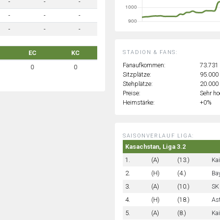
-
-
-
-
-
-
-
-
-
STADION & FANS:
EC
KC
Fanaufkommen:
73.731
0
0
Sitzplätze:
95.000
Stehplätze:
20.000
Preise:
Sehr h
Heimstärke:
+0%
SAISONVERLAUF LIGA:
Kasachstan, Liga 3.2
1.
(A)
(13.)
Ka
2.
(H)
(4.)
Bay
3.
(A)
(10.)
SK 
4.
(H)
(18.)
Ast
5.
(A)
(8.)
Ka