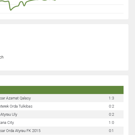
och
isar Azamat Qalasy
1:3
terek Orda Tulkibas
0:2
Atyrau Uly
0:2
ana City
1:0
isar Orda Atyrau FK 2015
0:1