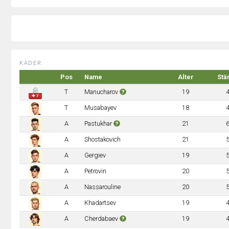
KADER:
Pos
Name
Alter
Stä
T
Manucharov
19
✚ 7
T
Musabayev
18
A
Pastukhar
21
A
Shostakovich
21
A
Gergiev
19
A
Petrovin
20
A
Nassarouline
20
A
Khadartsev
19
A
Cherdabaev
19