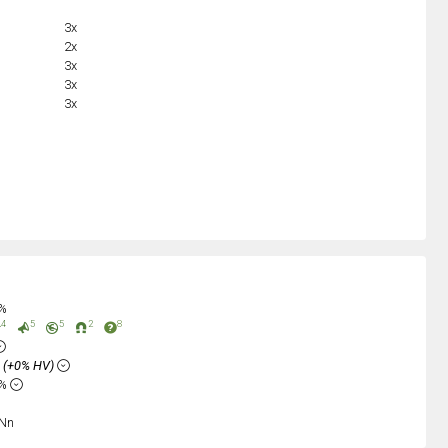
3x
2x
3x
3x
3x
0%
4
5
5
2
8
%
(+0% HV)
6%
Nn