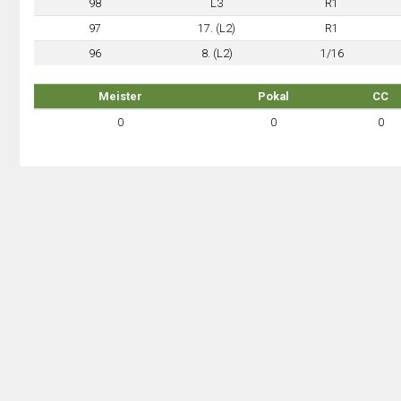
98
L3
R1
97
17. (L2)
R1
96
8. (L2)
1/16
Meister
Pokal
CC
0
0
0