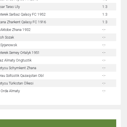
sar Taras Uly
1:3
yterek Sarbaz Qalasy FC 1952
1:3
tana Zharkent Qalasy FC 1916
1:3
 Aktobe Zhana 1932
-:-
ysh Sozak
-:-
 Sjrjanowsk
-:-
yterek Semey Ortalyk 1951
-:-
raz Almaty Ongtustik
-:-
etysu Schymkent Zhana
-:-
rau Soltüstik Qazaqstan Obl
-:-
tysu Türkistan Ölkesi
-:-
 Orda Almaty
-:-