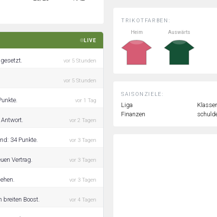
TRIKOTFARBEN:
Heim
Auswärts
LIVE
 gesetzt.
vor 5 Stunden
vor 5 Stunden
SAISONZIELE:
Punkte.
vor 1 Tag
Liga
Klassen
Finanzen
schulde
 Antwort.
vor 2 Tagen
nd: 34 Punkte.
vor 3 Tagen
uen Vertrag.
vor 3 Tagen
iehen.
vor 3 Tagen
 breiten Boost.
vor 4 Tagen