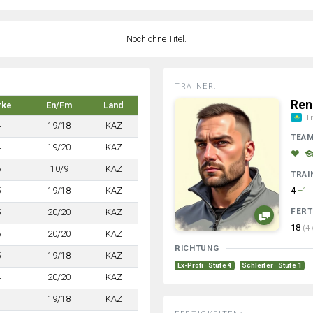
Noch ohne Titel.
TRAINER:
Ren
rke
En/Fm
Land
Tr
4
19/18
KAZ
TEA
4
19/20
KAZ
6
10/9
KAZ
TRAI
5
19/18
KAZ
4
+1
FERT
5
20/20
KAZ
18
(4 
5
20/20
KAZ
RICHTUNG
5
19/18
KAZ
Ex-Profi · Stufe 4
Schleifer · Stufe 1
4
20/20
KAZ
4
19/18
KAZ