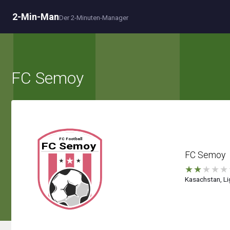
2-Min-Man
Der 2-Minuten-Manager
FC Semoy
FC Semoy
★
★
★
★
★
Kasachstan, Li