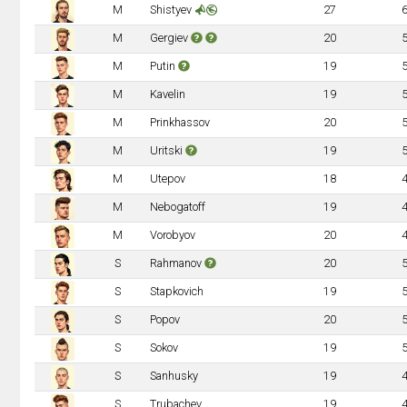
M
Shistyev
27
M
Gergiev
20
M
Putin
19
M
Kavelin
19
M
Prinkhassov
20
M
Uritski
19
M
Utepov
18
M
Nebogatoff
19
M
Vorobyov
20
S
Rahmanov
20
S
Stapkovich
19
S
Popov
20
S
Sokov
19
S
Sanhusky
19
S
Trubachev
19