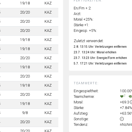
FERTIGKEITEN:
6
19/18
KAZ
En/Fm + 2:
5
20/20
KAZ
Arzt:
Moral +25%:
5
20/20
KAZ
Stärke +1:
Eingesp. +5%:
5
20/20
KAZ
5
19/18
KAZ
Zuletzt verwendet:
2.8. 13:15 Uhr: Verletzungen entfernen
5
19/18
KAZ
23.7. 13:24 Uhr: Moral erhöhen
4
20/20
KAZ
23.7. 13:23 Uhr: Energie/Form erhöhen
5.7. 17:21 Uhr: Verletzungen entfernen
4
19/18
KAZ
4
20/20
KAZ
TEAMWERTE:
5
19/18
KAZ
Eingespieltheit:
100.0
5
20/20
KAZ
2
Teamchemie:
Moral:
+69.3
5
19/18
KAZ
Stärke:
+7.84
5
9/8
KAZ
Aufstieg:
+63.5
Sonstige:
4
20/20
KAZ
Tendenz:
nNsNn
4
20/20
KAZ