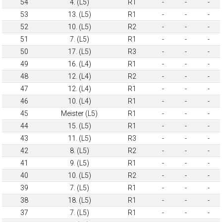
54
4. (L5)
R1
-
-
-
53
13. (L5)
R1
-
-
-
52
10. (L5)
R2
-
-
-
51
7. (L5)
R1
-
-
-
50
17. (L5)
R3
-
-
-
49
16. (L4)
R1
-
-
-
48
12. (L4)
R2
-
-
-
47
12. (L4)
R1
-
-
-
46
10. (L4)
R1
-
-
-
45
Meister (L5)
R1
-
-
-
44
15. (L5)
R1
-
-
-
43
11. (L5)
R3
-
-
-
42
8. (L5)
R2
-
-
-
41
9. (L5)
R1
-
-
-
40
10. (L5)
R2
-
-
-
39
7. (L5)
R1
-
-
-
38
18. (L5)
R1
-
-
-
37
7. (L5)
R1
-
-
-