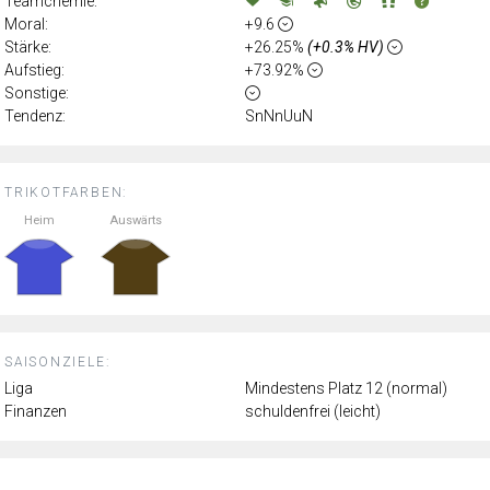
Teamchemie:
Moral:
+9.6
Stärke:
+26.25%
(+0.3% HV)
Aufstieg:
+73.92%
Sonstige:
Tendenz:
SnNnUuN
TRIKOTFARBEN:
Heim
Auswärts
SAISONZIELE:
Liga
Mindestens Platz 12 (normal)
Finanzen
schuldenfrei (leicht)