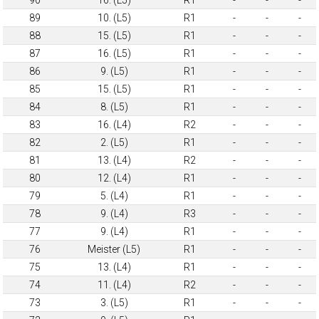
89
10. (L5)
R1
-
-
-
88
15. (L5)
R1
-
-
-
87
16. (L5)
R1
-
-
-
86
9. (L5)
R1
-
-
-
85
15. (L5)
R1
-
-
-
84
8. (L5)
R1
-
-
-
83
16. (L4)
R2
-
-
-
82
2. (L5)
R1
-
-
-
81
13. (L4)
R2
-
-
-
80
12. (L4)
R1
-
-
-
79
5. (L4)
R1
-
-
-
78
9. (L4)
R3
-
-
-
77
9. (L4)
R1
-
-
-
76
Meister (L5)
R1
-
-
-
75
13. (L4)
R1
-
-
-
74
11. (L4)
R2
-
-
-
73
3. (L5)
R1
-
-
-