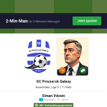
2-Min-Man
Jetzt spielen
Der 2-Minuten-Manager
↘
SC Priozersk Qalasy
Kasachstan, Liga 5.7, 11.Platz
Elman Vdovin
Manager · 51 Jahre
+8% Verhandlungsgeschick