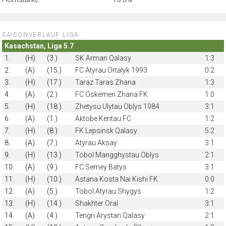
SAISONVERLAUF LIGA:
Kasachstan, Liga 5.7
1.
(H)
(3.)
SK Arman Qalasy
1:3
2.
(A)
(15.)
FC Atyrau Ortalyk 1993
0:2
3.
(H)
(17.)
Taraz Taras Zhana
1:3
4.
(A)
(2.)
FC Öskemen Zhana FK
1:0
5.
(H)
(18.)
Zhetysu Ulytau Oblys 1984
3:1
6.
(A)
(1.)
Aktobe Kentau FC
1:2
7.
(H)
(8.)
FK Lepsinsk Qalasy
5:2
8.
(A)
(7.)
Atyrau Aksay
3:1
9.
(H)
(13.)
Tobol Mangghystau Oblys
2:1
10.
(A)
(9.)
FC Semey Batys
3:1
11.
(H)
(10.)
Astana Kosta Nai Kishi FK
0:0
12.
(A)
(5.)
Tobol Atyrau Shygys
1:2
13.
(H)
(14.)
Shakhter Oral
3:1
14.
(A)
(4.)
Tengri Arystan Qalasy
2:1