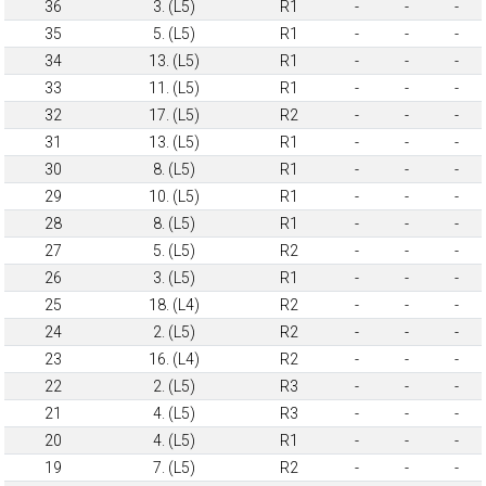
36
3. (L5)
R1
-
-
-
35
5. (L5)
R1
-
-
-
34
13. (L5)
R1
-
-
-
33
11. (L5)
R1
-
-
-
32
17. (L5)
R2
-
-
-
31
13. (L5)
R1
-
-
-
30
8. (L5)
R1
-
-
-
29
10. (L5)
R1
-
-
-
28
8. (L5)
R1
-
-
-
27
5. (L5)
R2
-
-
-
26
3. (L5)
R1
-
-
-
25
18. (L4)
R2
-
-
-
24
2. (L5)
R2
-
-
-
23
16. (L4)
R2
-
-
-
22
2. (L5)
R3
-
-
-
21
4. (L5)
R3
-
-
-
20
4. (L5)
R1
-
-
-
19
7. (L5)
R2
-
-
-