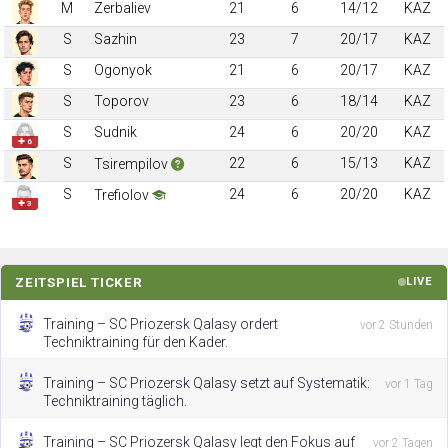
M
Zerbaliev
21
6
14/12
KAZ
S
Sazhin
23
7
20/17
KAZ
S
Ogonyok
21
6
20/17
KAZ
S
Toporov
23
6
18/14
KAZ
S
Sudnik
24
6
20/20
KAZ
✚ 6
S
22
6
15/13
KAZ
Tsirempilov
S
24
6
20/20
KAZ
Trefiolov
✚ 3
ZEITSPIEL TICKER
LIVE
Training – SC Priozersk Qalasy ordert
vor 2 Stunden
Techniktraining für den Kader.
Training – SC Priozersk Qalasy setzt auf Systematik:
vor 1 Tag
Techniktraining täglich.
Training – SC Priozersk Qalasy legt den Fokus auf
vor 2 Tagen