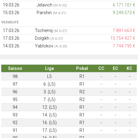
19.03.26
Jelavich
6.171.101 €
(M 4/22)
15.03.26
Parshin
9.249.573 €
(M 4/21)
VERKÄUFE
17.03.26
Tschernij
7.891.663 €
(M 5/27)
17.03.26
Dolgikh
15.754.427 €
(A 6/27)
14.03.26
Yablokov
7.744.795 €
(A 3/20)
Saison
Liga
Pokal
CC
EC
KC
98
L5
R1
-
-
-
97
6. (L5)
R1
-
-
-
96
3. (L5)
R2
-
-
-
95
7. (L5)
R2
-
-
-
94
12. (L5)
R1
-
-
-
93
14. (L5)
R1
-
-
-
92
16. (L5)
R1
-
-
-
91
17. (L5)
R1
-
-
-
90
16. (L5)
R1
-
-
-