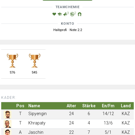
TEAMCHEMIE
3
2
KONTO
Halbprofi · Note 2.2
S
76
S
45
KADER:
Pos
Name
Alter
Stärke
En/Fm
Land
T
Sipyengin
24
6
14/12
KAZ
T
Khrapaty
24
4
13/6
KAZ
A
Jaschin
22
7
5/1
KAZ