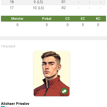
18
9. (L5)
R1
-
-
-
17
10. (L5)
R2
-
-
-
Meister
Pokal
CC
EC
KC
0
0
0
0
0
TRAINER:
Alishaer Privalov