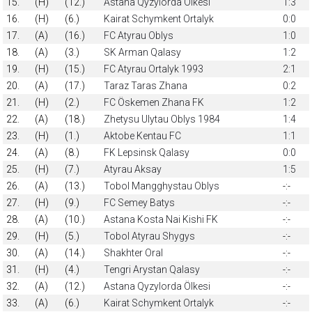
15.
(H)
(12.)
Astana Qyzylorda Ölkesi
1:3
16.
(H)
(6.)
Kairat Schymkent Ortalyk
0:0
17.
(A)
(16.)
FC Atyrau Oblys
1:0
18.
(A)
(3.)
SK Arman Qalasy
1:2
19.
(H)
(15.)
FC Atyrau Ortalyk 1993
2:1
20.
(A)
(17.)
Taraz Taras Zhana
0:2
21.
(H)
(2.)
FC Öskemen Zhana FK
1:2
22.
(A)
(18.)
Zhetysu Ulytau Oblys 1984
1:4
23.
(H)
(1.)
Aktobe Kentau FC
1:1
24.
(A)
(8.)
FK Lepsinsk Qalasy
0:0
25.
(H)
(7.)
Atyrau Aksay
1:5
26.
(A)
(13.)
Tobol Mangghystau Oblys
-:-
27.
(H)
(9.)
FC Semey Batys
-:-
28.
(A)
(10.)
Astana Kosta Nai Kishi FK
-:-
29.
(H)
(5.)
Tobol Atyrau Shygys
-:-
30.
(A)
(14.)
Shakhter Oral
-:-
31.
(H)
(4.)
Tengri Arystan Qalasy
-:-
32.
(A)
(12.)
Astana Qyzylorda Ölkesi
-:-
33.
(A)
(6.)
Kairat Schymkent Ortalyk
-:-