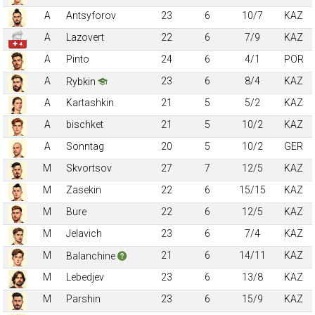
A
Antsyforov
23
6
10/7
KAZ
A
Lazovert
22
6
7/9
KAZ
✚ 4
A
Pinto
24
6
4/1
POR
A
23
6
8/4
KAZ
Rybkin
A
Kartashkin
21
5
5/2
KAZ
A
bischket
21
5
10/2
KAZ
A
Sonntag
20
5
10/2
GER
M
Skvortsov
27
7
12/5
KAZ
M
Zasekin
22
6
15/15
KAZ
M
Bure
22
6
12/5
KAZ
M
Jelavich
23
6
7/4
KAZ
M
21
6
14/11
KAZ
Balanchine
M
Lebedjev
23
6
13/8
KAZ
M
Parshin
23
6
15/9
KAZ