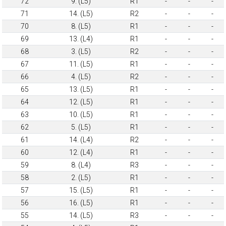
72
9. (L5)
R1
-
-
-
71
14. (L5)
R2
-
-
-
70
8. (L5)
R1
-
-
-
69
13. (L4)
R1
-
-
-
68
3. (L5)
R2
-
-
-
67
11. (L5)
R1
-
-
-
66
4. (L5)
R2
-
-
-
65
13. (L5)
R1
-
-
-
64
12. (L5)
R1
-
-
-
63
10. (L5)
R1
-
-
-
62
5. (L5)
R1
-
-
-
61
14. (L4)
R2
-
-
-
60
12. (L4)
R1
-
-
-
59
8. (L4)
R3
-
-
-
58
2. (L5)
R1
-
-
-
57
15. (L5)
R1
-
-
-
56
16. (L5)
R1
-
-
-
55
14. (L5)
R3
-
-
-