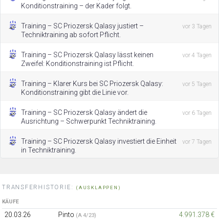
Konditionstraining – der Kader folgt.
Training – SC Priozersk Qalasy justiert –
vor 3 Tagen
Techniktraining ab sofort Pflicht.
Training – SC Priozersk Qalasy lässt keinen
vor 4 Tagen
Zweifel: Konditionstraining ist Pflicht.
Training – Klarer Kurs bei SC Priozersk Qalasy:
vor 5 Tagen
Konditionstraining gibt die Linie vor.
Training – SC Priozersk Qalasy ändert die
vor 6 Tagen
Ausrichtung – Schwerpunkt Techniktraining.
Training – SC Priozersk Qalasy investiert die Einheit
vor 7 Tagen
in Techniktraining.
TRANSFERHISTORIE:
(AUSKLAPPEN)
KÄUFE
20.03.26
Pinto
4.991.378 €
(A 4/23)