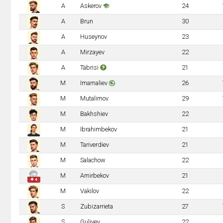
A
Askerov
24
A
Brun
30
A
Huseynov
23
A
Mirzayev
22
A
Täbrisi
21
M
Imamaliev
26
M
Mutalimov
29
M
Bakhshiev
22
M
Ibrahimbekov
21
M
Tariverdiev
21
M
Salachow
22
M
Amirbekov
21
✚ 4
M
Vakilov
22
S
Zubizarrieta
27
S
Guliyev
22