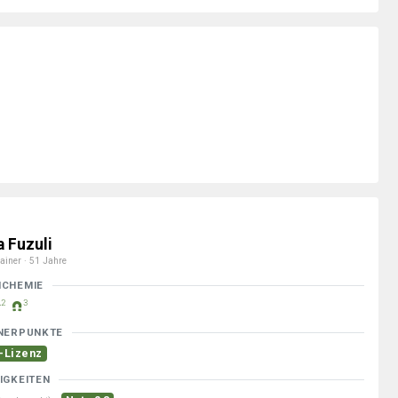
a Fuzuli
ainer · 51 Jahre
MCHEMIE
2
3
NERPUNKTE
-Lizenz
IGKEITEN