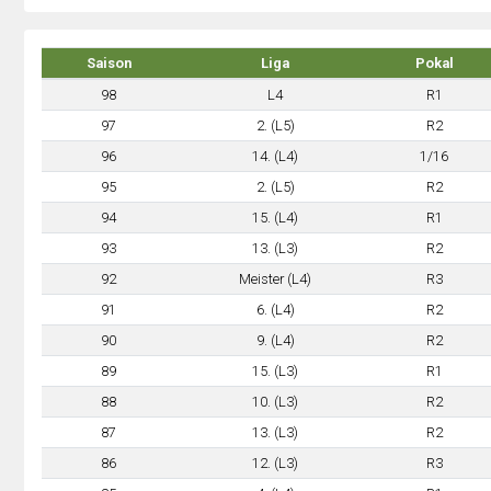
Saison
Liga
Pokal
98
L4
R1
97
2. (L5)
R2
96
14. (L4)
1/16
95
2. (L5)
R2
94
15. (L4)
R1
93
13. (L3)
R2
92
Meister (L4)
R3
91
6. (L4)
R2
90
9. (L4)
R2
89
15. (L3)
R1
88
10. (L3)
R2
87
13. (L3)
R2
86
12. (L3)
R3