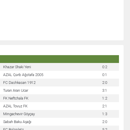
Khazar Shaki Yeni
0:2
AZAL Qərb Ağstafa 2005
0:1
FC Dashkasan 1912
2:0
Turan Aran Ucar
3:1
FK Neftchala FK
1:2
AZAL Tovuz FK
2:1
Mingachevir Göyçay
1:3
Sabah Baku Aşağı
2:0
FC Bolzplatz
5:2