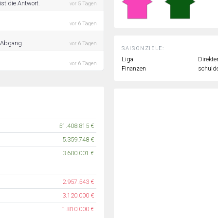
st die Antwort.
vor 5 Tagen
.
vor 6 Tagen
n Abgang.
vor 6 Tagen
SAISONZIELE:
Liga
Direkte
vor 6 Tagen
Finanzen
schulde
51.408.815 €
5.359.748 €
3.600.001 €
2.957.543 €
3.120.000 €
1.810.000 €