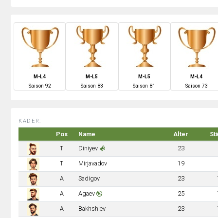
M-L4
M-L5
M-L5
M-L4
S
aison
92
S
aison
83
S
aison
81
S
aison
73
KADER:
Pos
Name
Alter
St
T
Diniyev
23
T
Mirjavadov
19
A
Sadigov
23
A
Agaev
25
A
Bakhshiev
23