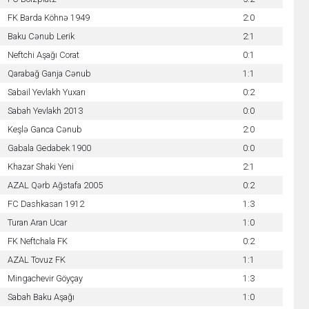
FK Barda Köhnə 1949
2:0
Baku Cənub Lerik
2:1
Neftchi Aşağı Corat
0:1
Qarabağ Ganja Cənub
1:1
Sabail Yevlakh Yuxarı
0:2
Sabah Yevlakh 2013
0:0
Keşlə Ganca Cənub
2:0
Gabala Gedabek 1900
0:0
Khazar Shaki Yeni
2:1
AZAL Qərb Ağstafa 2005
0:2
FC Dashkasan 1912
1:3
Turan Aran Ucar
1:0
FK Neftchala FK
0:2
AZAL Tovuz FK
1:1
Mingachevir Göyçay
1:3
Sabah Baku Aşağı
1:0