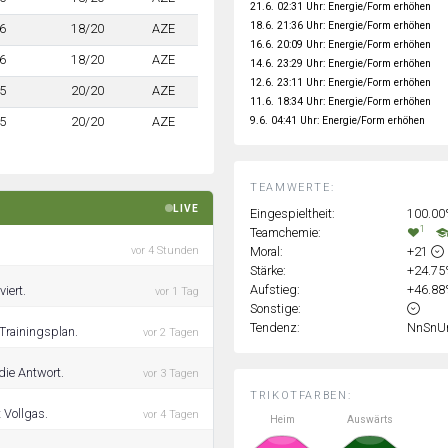
21.6. 02:31 Uhr: Energie/Form erhöhen
18.6. 21:36 Uhr: Energie/Form erhöhen
6
18/20
AZE
16.6. 20:09 Uhr: Energie/Form erhöhen
6
18/20
AZE
14.6. 23:29 Uhr: Energie/Form erhöhen
12.6. 23:11 Uhr: Energie/Form erhöhen
5
20/20
AZE
11.6. 18:34 Uhr: Energie/Form erhöhen
9.6. 04:41 Uhr: Energie/Form erhöhen
5
20/20
AZE
TEAMWERTE:
LIVE
Eingespieltheit:
100.0
1
Teamchemie:
Moral:
+21
vor 4 Stunden
Stärke:
+24.7
Aufstieg:
+46.8
iert.
vor 1 Tag
Sonstige:
Tendenz:
NnSnU
Trainingsplan.
vor 2 Tagen
die Antwort.
vor 3 Tagen
TRIKOTFARBEN:
 Vollgas.
vor 4 Tagen
Heim
Auswärts