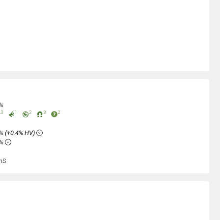
0%
3
1
2
3
2
5%
(+0.4% HV)
8%
nS