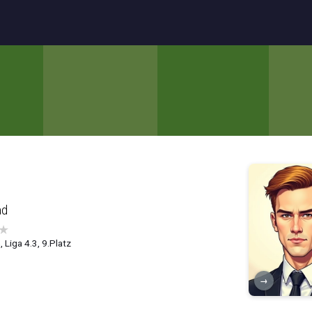
ad
★
 Liga 4.3, 9.Platz
→