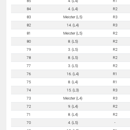
85
4. (L4)
R1
84
4. (L4)
R2
83
Meister (L5)
R3
82
14. (L4)
R3
81
Meister (L5)
R2
80
8. (L5)
R2
79
3. (L5)
R2
78
8. (L5)
R2
77
3. (L5)
R2
76
16. (L4)
R1
75
8. (L4)
R1
74
15. (L3)
R3
73
Meister (L4)
R3
72
9. (L4)
R2
71
8. (L4)
R2
70
4. (L5)
-