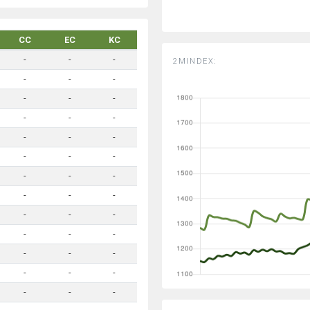
CC
EC
KC
-
-
-
2MINDEX:
-
-
-
-
-
-
-
-
-
-
-
-
-
-
-
-
-
-
-
-
-
-
-
-
-
-
-
-
-
-
-
-
-
-
-
-