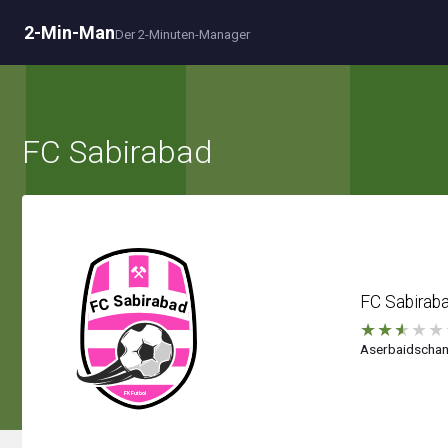
2-Min-Man
Der 2-Minuten-Manager
FC Sabirabad
FC Sabirab
★
★
★
★
★
Aserbaidschan,