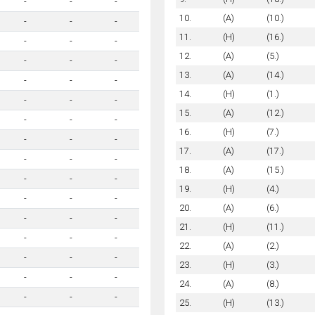
-
-
-
10.
(A)
(10.)
-
-
-
11.
(H)
(16.)
-
-
-
12.
(A)
(5.)
-
-
-
13.
(A)
(14.)
-
-
-
14.
(H)
(1.)
-
-
-
15.
(A)
(12.)
-
-
-
16.
(H)
(7.)
-
-
-
17.
(A)
(17.)
-
-
-
18.
(A)
(15.)
-
-
-
19.
(H)
(4.)
-
-
-
20.
(A)
(6.)
-
-
-
21.
(H)
(11.)
-
-
-
22.
(A)
(2.)
-
-
-
23.
(H)
(3.)
-
-
-
24.
(A)
(8.)
-
-
-
25.
(H)
(13.)