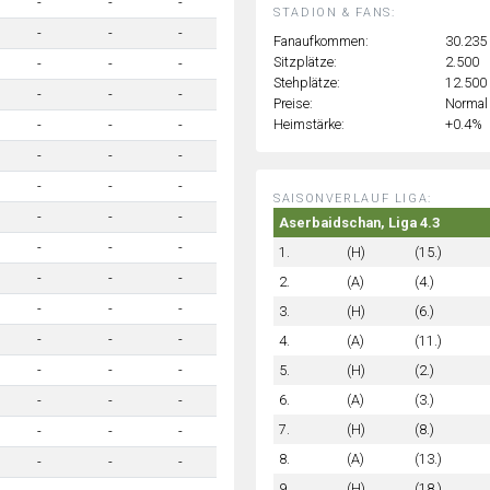
-
-
-
STADION & FANS:
-
-
-
Fanaufkommen:
30.235
Sitzplätze:
2.500
-
-
-
Stehplätze:
12.500
-
-
-
Preise:
Normal
Heimstärke:
+0.4%
-
-
-
-
-
-
-
-
-
SAISONVERLAUF LIGA:
-
-
-
Aserbaidschan, Liga 4.3
-
-
-
1.
(H)
(15.)
-
-
-
2.
(A)
(4.)
-
-
-
3.
(H)
(6.)
-
-
-
4.
(A)
(11.)
5.
(H)
(2.)
-
-
-
6.
(A)
(3.)
-
-
-
7.
(H)
(8.)
-
-
-
8.
(A)
(13.)
-
-
-
9.
(H)
(18.)