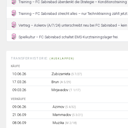
Training – FC Sabirabad überdenkt die Strategie – Konditionstraining i
Training – FC Sabirabad streicht alles – nur Techniktraining zählt jetzt
Vertrag – Askerov (A/7/24) unterschreibt neu bei FC Sabirabad – kei
Spielkultur – FC Sabirabad schaltet EMS-Kurztrainingslager frei.
TRANSFERHISTORIE:
(AUSKLAPPEN)
KÄUFE
10.06.26
Zubizarrieta
(S 7/27)
17.03.26
Brun
(A 5/29)
09.03.26
Mirjavadov
(T 1/17)
VERKÄUFE
09.06.26
Azimov
(S 4/32)
21.06.09
Mammadov
(S 3/21)
08.06.09
Muzika
(M 2/18)