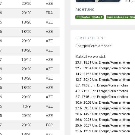
20
(20
7
20/20
AZE
RICHTUNG
6
20/20
FRA
Schleifer · Stufe 4
Tausendsassa · Stu
6
18/20
AZE
6
18/20
AZE
FERTIGKEITEN:
6
20/20
AZE
Energie/Form erhöhen:
7
18/20
AZE
Zuletzt verwendet:
7
15/15
AZE
23.7. 18:51 Uhr: Energie/Form erhöhen
22.7. 09:34 Uhr: Energie/Form erhöhen
6
20/20
AZE
14.7. 21:36 Uhr: Energie/Form erhöhen
6
18/20
AZE
12.7. 20:40 Uhr: Energie/Form erhöhen
8.7. 19:32 Uhr: Energie/Form erhöhen
6
18/20
AZE
4.7. 21:11 Uhr: Energie/Form erhöhen
6
20/20
AZE
2.7. 17:03 Uhr: Energie/Form erhöhen
30.6. 20:05 Uhr: Energie/Form erhöhen
6
10/9
AZE
27.6. 09:56 Uhr: Energie/Form erhöhen
26.6. 14:28 Uhr: Energie/Form erhöhen
5
20/20
AZE
26.6. 00:28 Uhr: Energie/Form erhöhen
7
20/20
ESP
25.6. 00:57 Uhr: Energie/Form erhöhen
21.6. 12:59 Uhr: Energie/Form erhöhen
6
18/20
AZE