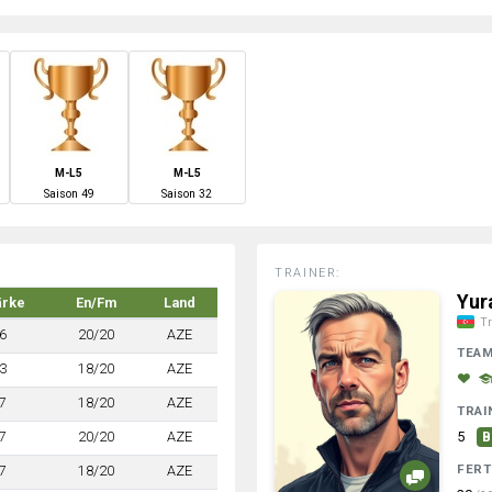
M-L5
M-L5
S
aison
49
S
aison
32
TRAINER:
Yur
ärke
En/Fm
Land
Tr
6
20/20
AZE
TEA
3
18/20
AZE
7
18/20
AZE
TRAI
7
20/20
AZE
5
B
FERT
7
18/20
AZE